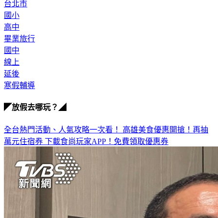
台北市
國小
高中
畢業旅行
國中
線上
延後
寒假輔導
◤放假去哪玩？◢
全台熱門活動、人氣攻略一次看！
高雄美食優惠開搶！再抽
萬元住宿券
下載食尚玩家APP！免費領取優惠券