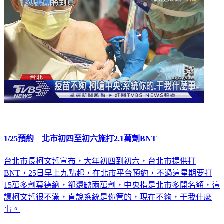
1/25預約 北市初四至初六施打2.1萬劑BNT
台北市長柯文哲宣布，大年初四到初六，台北市提供打
BNT，25日早上九點起，在北市平台預約，不過這星期要打
15萬多劑莫德納，卻還缺兩萬劑，中央指是北市多開名額，這
讓柯文哲很不滿，直說系統是你管的，現在不夠，干我什麼
事。