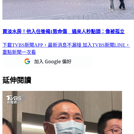
買淡水房！他入住後揭1致命傷 過來人秒點頭：像被孤立
下載TVBS新聞APP，最新消息不漏接
加入TVBS新聞LINE，
重點新聞一次看
延伸閱讀