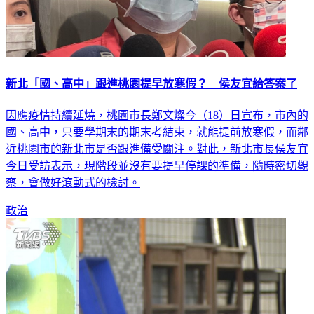
新北「國、高中」跟進桃園提早放寒假？ 侯友宜給答案了
因應疫情持續延燒，桃園市長鄭文燦今（18）日宣布，市內的
國、高中，只要學期末的期末考結束，就能提前放寒假，而鄰
近桃園市的新北市是否跟進備受關注。對此，新北市長侯友宜
今日受訪表示，現階段並沒有要提早停課的準備，隨時密切觀
察，會做好滾動式的檢討。
政治