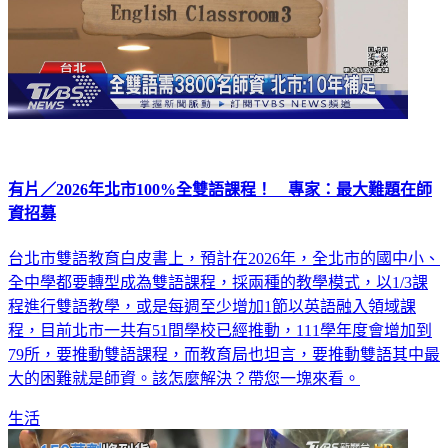
有片／2026年北市100%全雙語課程！ 專家：最大難題在師
資招募
台北市雙語教育白皮書上，預計在2026年，全北市的國中小、
全中學都要轉型成為雙語課程，採兩種的教學模式，以1/3課
程進行雙語教學，或是每週至少增加1節以英語融入領域課
程，目前北市一共有51間學校已經推動，111學年度會增加到
79所，要推動雙語課程，而教育局也坦言，要推動雙語其中最
大的困難就是師資。該怎麼解決？帶您一塊來看。
生活