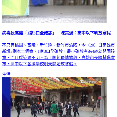
病毒殺高雄「1家3口全確診」 陳其邁：高中以下明放寒假
不只有桃園、基隆、新竹縣、新竹市淪陷，今（20）日高雄市
新增3例本土個案，1家3口全確診，最小確診者為4歲幼兒園孩
童，而且感染源不明。為了防範疫情擴散，高雄市長陳其邁宣
布，高中以下各級學校明天開始放寒假。
生活