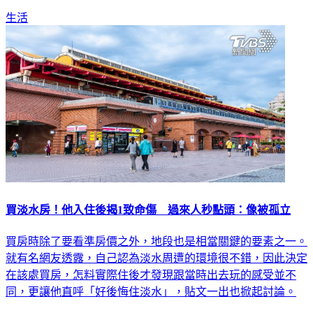
生活
買淡水房！他入住後揭1致命傷 過來人秒點頭：像被孤立
買房時除了要看準房價之外，地段也是相當關鍵的要素之一。
就有名網友透露，自己認為淡水周遭的環境很不錯，因此決定
在該處買房，怎料實際住後才發現跟當時出去玩的感受並不
同，更讓他直呼「好後悔住淡水」，貼文一出也掀起討論。