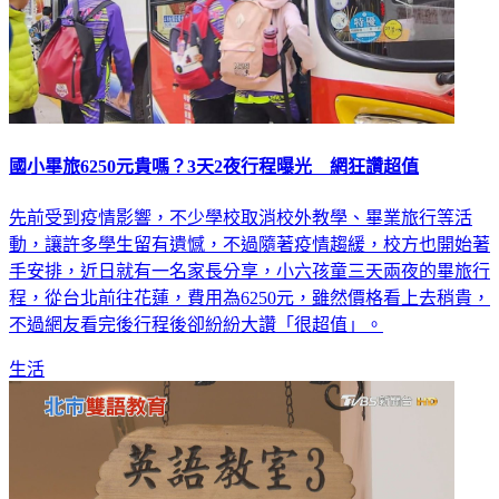
國小畢旅6250元貴嗎？3天2夜行程曝光 網狂讚超值
先前受到疫情影響，不少學校取消校外教學、畢業旅行等活
動，讓許多學生留有遺憾，不過隨著疫情趨緩，校方也開始著
手安排，近日就有一名家長分享，小六孩童三天兩夜的畢旅行
程，從台北前往花蓮，費用為6250元，雖然價格看上去稍貴，
不過網友看完後行程後卻紛紛大讚「很超值」。
生活