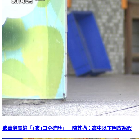
病毒殺高雄「1家3口全確診」 陳其邁：高中以下明放寒假