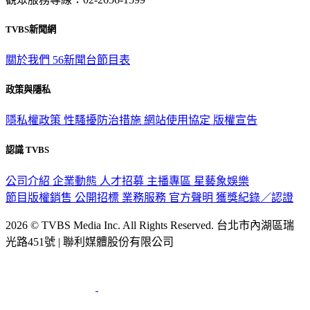
TVBS新聞網
關於我們
56新聞台節目表
政策與隱私
隱私權政策
性騷擾防治措施
網站使用協定
版權宣告
認識 TVBS
公司介紹
企業動態
人才招募
主播專區
星藝象娛樂
節目版權銷售
公開招標
業務服務
官方聲明
獲獎紀錄／認證
2026 © TVBS Media Inc. All Rights Reserved. 台北市內湖區瑞
光路451號 | 聯利媒體股份有限公司