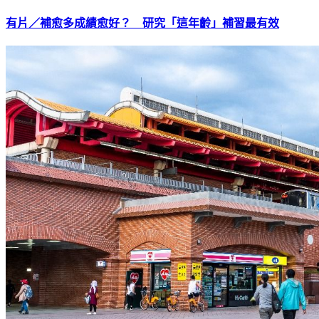
有片／補愈多成績愈好？ 研究「這年齡」補習最有效