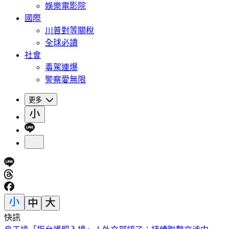
娛樂電影院
國際
川普對等關稅
全球必讀
社會
毒駕連爆
警察愛無限
更多
快訊