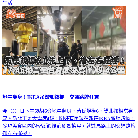
生活
地牛翻身！IKEA吊燈如鐘擺 交通路牌狂震
今（3）日下午5點46分地牛翻身，芮氏規模6，雙北都相當有
感。新北市最大震度4級，剛好有民眾在新莊IKEA賣場購物，
發現美食區內的聖誕節燈飾劇烈搖晃，就連馬路上的交通路牌
都左右搖擺。