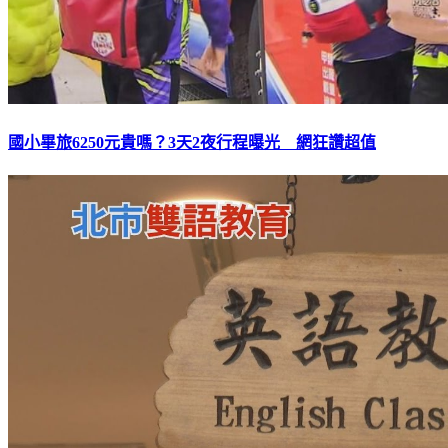
國小畢旅6250元貴嗎？3天2夜行程曝光 網狂讚超值