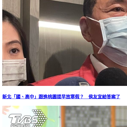
新北「國、高中」跟進桃園提早放寒假？ 侯友宜給答案了