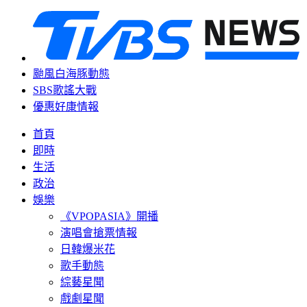
颱風白海豚動態
SBS歌謠大戰
優惠好康情報
首頁
即時
生活
政治
娛樂
《VPOPASIA》開播
演唱會搶票情報
日韓爆米花
歌手動態
綜藝星聞
戲劇星聞