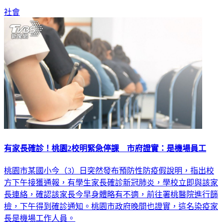
社會
有家長確診！桃園2校明緊急停課 市府證實：是機場員工
桃園市某國小今（3）日突然發布預防性防疫假說明，指出校
方下午接獲通報，有學生家長確診新冠肺炎，學校立即與該家
長連絡，確認該家長今早身體略有不適，前往署桃醫院進行篩
檢，下午得到確診通知。桃園市政府晚間也證實，這名染疫家
長是機場工作人員。