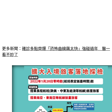
更多新聞：
確診多點齊爆「恐怖曲線飆太快」強碰過年　醫一
看不妙了