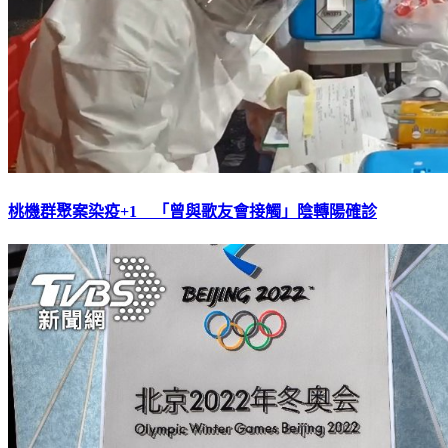
桃機群聚案染疫+1 「曾與歌友會接觸」陰轉陽確診