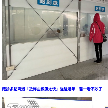
確診多點齊爆「恐怖曲線飆太快」強碰過年 醫一看不妙了