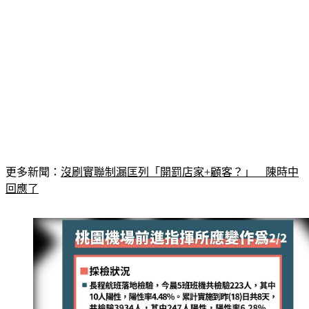
更多新聞：
沒刷實聯制漏匡列「開罰店家+顧客？」　陳時中
回應了