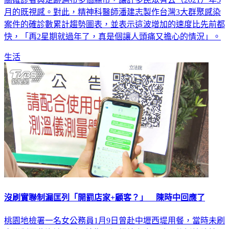
關確診者與足跡遍布多個縣市，讓許多民眾有去（2021）年5
月的既視感。對此，精神科醫師潘建志製作台灣3大群聚感染
案件的確診數累計趨勢圖表，並表示這波增加的速度比先前都
快，「再2星期就過年了，真是個讓人頭痛又擔心的情況」。
生活
沒刷實聯制漏匡列「開罰店家+顧客？」 陳時中回應了