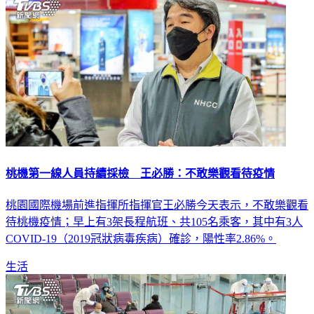
桃機第一線人員持續採檢 王必勝：不敢樂觀看待疫情
桃園國際機場前進指揮所指揮官王必勝今天表示，不敢樂觀看
待桃機疫情；早上有3架長程航班、共105名乘客，其中有3人
COVID-19（2019冠狀病毒疾病）確診，陽性率2.86%。
生活