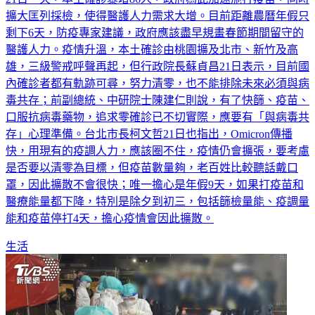
21日一天，本土確診暴增86人，政府為此加速施打疫苗，同時
擴大匡列採檢，使得醫護人力需求大增。目前距離農曆年假只
剩下6天，防疫專家建議，政府應該盡早規畫春節期間留守的
醫護人力。疫情升溫，本土確診由桃園擴及北市、新竹及高
雄，三級警戒呼聲再起，但行政院長蘇貞昌21日表示，目前國
內確診者都有軌跡可尋，努力清零，也不能排除未來必須與病
毒共存；前副總統、中研院士陳建仁則說，有了快篩、疫苗、
口服抗病毒藥物，追求零確診已不切實際，應要有「與病毒共
存」心理準備。台北市長柯文哲21日也指出，Omicron傳播
快，用現有的疫調人力，應該圈不住，疫情仍會擴張，要考慮
是否要以清零為目標，但疫苗數量夠，老百姓比較聽話戴口
罩，因此擴散不會很快；唯一擔心是年假9天，如果打疫苗和
醫療能量都下降，特別是除夕到初三，包括篩檢量能、疫調量
能和疫苗停打4天，擔心疫情會因此擴散。
生活