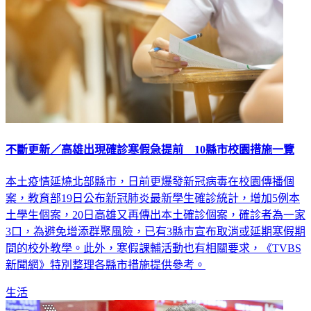
不斷更新／高雄出現確診寒假急提前 10縣市校園措施一覽
本土疫情延燒北部縣市，日前更爆發新冠病毒在校園傳播個
案，教育部19日公布新冠肺炎最新學生確診統計，增加5例本
土學生個案，20日高雄又再傳出本土確診個案，確診者為一家
3口，為避免增添群聚風險，已有3縣市宣布取消或延期寒假期
間的校外教學。此外，寒假課輔活動也有相關要求，《TVBS
新聞網》特別整理各縣市措施提供參考。
生活