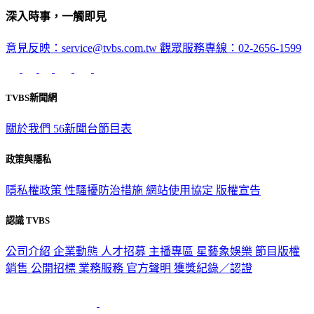
深入時事，一觸即見
意見反映：service@tvbs.com.tw
觀眾服務專線：02-2656-1599
TVBS新聞網
關於我們
56新聞台節目表
政策與隱私
隱私權政策
性騷擾防治措施
網站使用協定
版權宣告
認識 TVBS
公司介紹
企業動態
人才招募
主播專區
星藝象娛樂
節目版權
銷售
公開招標
業務服務
官方聲明
獲獎紀錄／認證