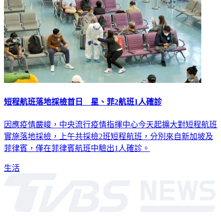
短程航班落地採檢首日 星、菲2航班1人確診
因應疫情嚴峻，中央流行疫情指揮中心今天起擴大對短程航班
實施落地採檢，上午共採檢2班短程航班，分別來自新加坡及
菲律賓，僅在菲律賓航班中驗出1人確診。
生活