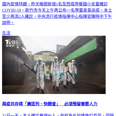
國內疫情持續，昨天晚間新增1名至西堤用餐國小女童確診
COVID-19，新竹市今天上午再公布一名學童家長染疫，本土
至少再添2人確診，中央流行疫情指揮中心指揮官陳時中下午
說明。
生活
與疫共存得「廣匡列、快篩查」 必須預留春節人力