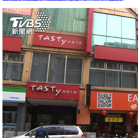
沒刷實聯制漏匡列「開罰店家+顧客？」 陳時中回應了