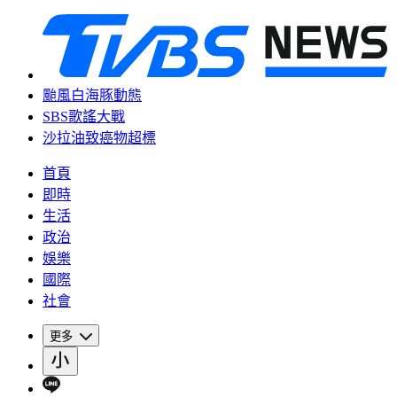
颱風白海豚動態
SBS歌謠大戰
沙拉油致癌物超標
首頁
即時
生活
政治
娛樂
國際
社會
更多