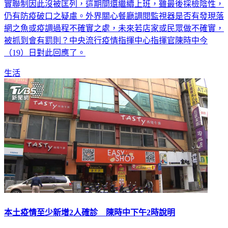
桃園地檢署一名女公務員1月9日曾赴中壢西堤用餐，當時未刷
實聯制因此沒被匡列，這期間還繼續上班，雖最後採檢陰性，
仍有防疫破口之疑慮。外界關心餐廳調閱監視器是否有發現落
網之魚或疫調過程不確實之處，未來若店家或民眾做不確實，
被抓到會有罰則？中央流行疫情指揮中心指揮官陳時中今
（19）日對此回應了。
生活
本土疫情至少新增2人確診 陳時中下午2時說明