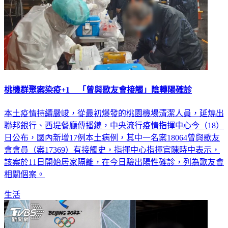
桃機群聚案染疫+1 「曾與歌友會接觸」陰轉陽確診
本土疫情持續嚴峻，從最初爆發的桃園機場清潔人員，延燒出
聯邦銀行、西堤餐廳傳播鏈，中央流行疫情指揮中心今（18）
日公布，國內新增17例本土病例，其中一名案18064曾與歌友
會會員（案17369）有接觸史，指揮中心指揮官陳時中表示，
該案於11日開始居家隔離，在今日驗出陽性確診，列為歌友會
相關個案。
生活