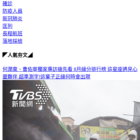
疫情
確診
防疫人員
新冠肺炎
匡列
長程航班
落地採檢
◤人氣夯文◢
何潤東、曹佑寧獨家專訪搶先看
8月緣分排行榜 這星座遇見心
靈夥伴
超準測字!這輩子正緣何時會出現