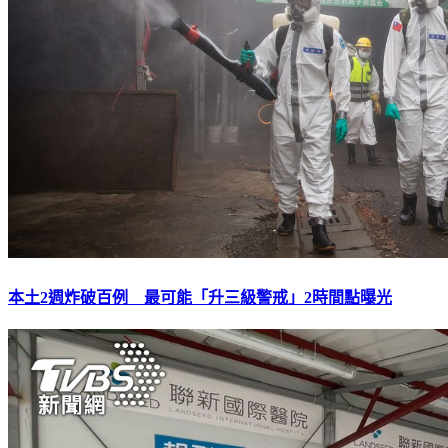
本土2週炸破百例 最可能「升三級警戒」2時間點曝光