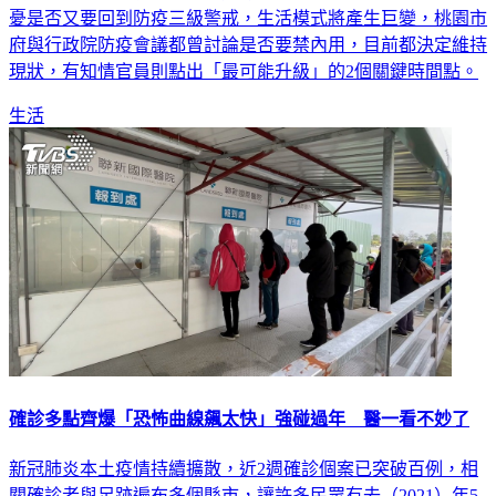
擴大至雙北與新竹等縣市，近2週累計破百例確診，讓各界擔
憂是否又要回到防疫三級警戒，生活模式將產生巨變，桃園市
府與行政院防疫會議都曾討論是否要禁內用，目前都決定維持
現狀，有知情官員則點出「最可能升級」的2個關鍵時間點。
生活
確診多點齊爆「恐怖曲線飆太快」強碰過年 醫一看不妙了
新冠肺炎本土疫情持續擴散，近2週確診個案已突破百例，相