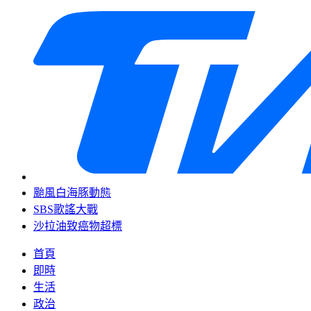
颱風白海豚動態
SBS歌謠大戰
沙拉油致癌物超標
首頁
即時
生活
政治