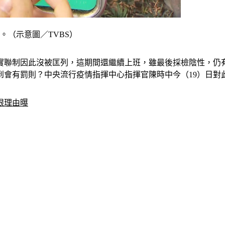
。（示意圖／TVBS）
刷實聯制因此沒被匡列，這期間還繼續上班，雖最後採檢陰性，仍
到會有罰則？中央流行疫情指揮中心指揮官陳時中今（19）日對
眼理由曝