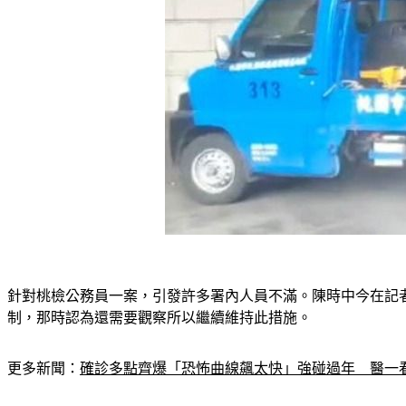
針對桃檢公務員一案，引發許多署內人員不滿。陳時中今在記
制，那時認為還需要觀察所以繼續維持此措施。
更多新聞：
確診多點齊爆「恐怖曲線飆太快」強碰過年　醫一