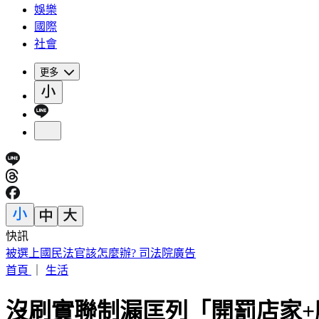
娛樂
國際
社會
更多
快訊
14:30白海豚颱風海警！父親節針對「這縣市」發陸警
首頁
｜
生活
沒刷實聯制漏匡列「開罰店家