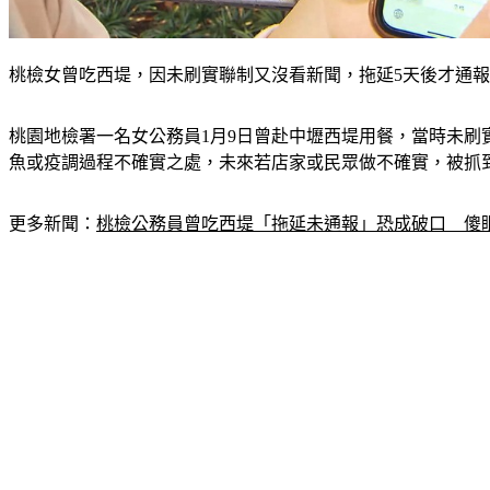
桃檢女曾吃西堤，因未刷實聯制又沒看新聞，拖延5天後才通報
桃園地檢署一名女公務員1月9日曾赴中壢西堤用餐，當時未
魚或疫調過程不確實之處，未來若店家或民眾做不確實，被抓
更多新聞：
桃檢公務員曾吃西堤「拖延未通報」恐成破口　傻