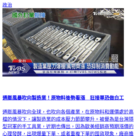
「幫中共在亂台灣」！
政治
通膨風暴吹向製造業！原物料後勢看漲 狂接單恐做白工
通膨風暴吹向全球，也吹向各個產業，在原物料和運價處於高
檔的情況下，讓製造業的成本壓力節節攀升。被譽為是台灣隱
型冠軍的手工具業，近期也傳出，因為歐美經銷商預期漲價的