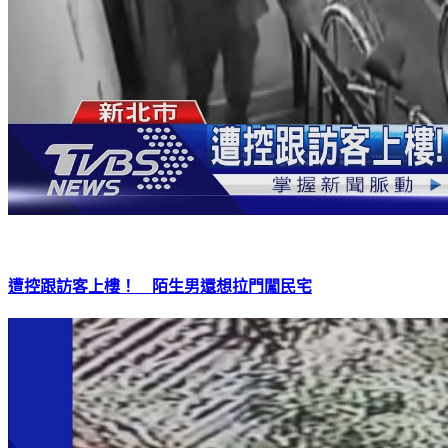
遭控跟訪客上樓！ 陌生男還想拉門闖民宅