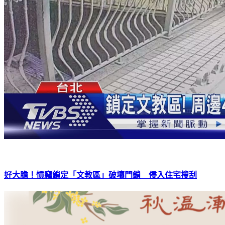
好大膽！慣竊鎖定「文教區」破壞門鎖 侵入住宅搜刮