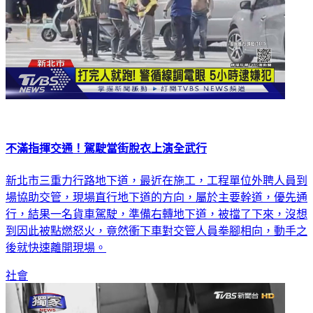
不滿指揮交通！駕駛當街脫衣上演全武行
新北市三重力行路地下道，最近在施工，工程單位外聘人員到
場協助交管，現場直行地下道的方向，屬於主要幹道，優先通
行，結果一名貨車駕駛，準備右轉地下道，被擋了下來，沒想
到因此被點燃怒火，竟然衝下車對交管人員拳腳相向，動手之
後就快速離開現場。
社會