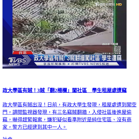
社會
政大學區有賊！3賊「翻2柵欄」闖社區 學生租屋處遭竊
政大學區有賊出沒！日前，有政大學生發現，租屋處遭到闖空
門，調閱監視器發現，有三名竊賊翻牆，入侵社區後進屋偷
竊，嚇得趕緊報案，嫌犯疑似看準附近是純住宅區、沒有商
家，警方已經逮到其中一人。