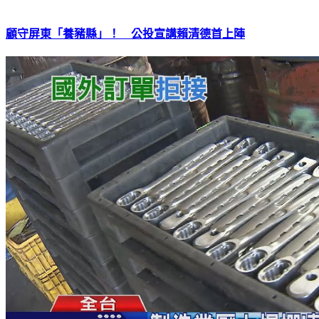
顧守屏東「養豬縣」！ 公投宣講賴清德首上陣