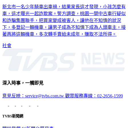
一車多賣！車行涉詐欺 騙證件「偷過戶」
新北市一名少年騎車出車禍，結果家長這才發現，小孩怎麼有
車，這才曝光一起詐欺案。警方調查，桃園一間中古車行疑似
和詐騙集團聯手，把買家變成被害人，讓他在不知情的狀況
下，多登記一輛機車，讓男子成為不知情下成為人頭車主，接
著再將這輛機車，多次轉手賣給未成年，賺取不法所得。
社會
深入時事，一觸即見
意見反映：service@tvbs.com.tw
觀眾服務專線：02-2656-1599
TVBS新聞網