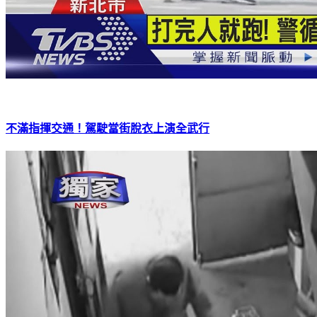
不滿指揮交通！駕駛當街脫衣上演全武行