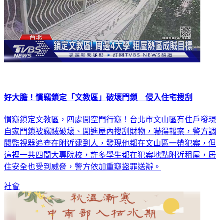
好大膽！慣竊鎖定「文教區」破壞門鎖 侵入住宅搜刮
慣竊鎖定文教區，四處闖空門行竊！台北市文山區有住戶發現
自家門鎖被竊賊破壞、闖進屋內搜刮財物，嚇得報案，警方調
閱監視器追查在附近逮到人，發現他都在文山區一帶犯案，但
這裡一共四間大專院校，許多學生都在犯案地點附近租屋，居
住安全也受到威脅，警方依加重竊盜罪送辦。
社會