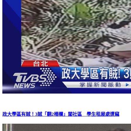
政大學區有賊！3賊「翻2柵欄」闖社區 學生租屋處遭竊