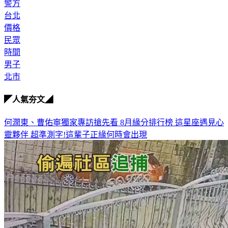
台灣
警方
台北
價格
民眾
時間
男子
北市
◤人氣夯文◢
何潤東、曹佑寧獨家專訪搶先看
8月緣分排行榜 這星座遇見心
靈夥伴
超準測字!這輩子正緣何時會出現