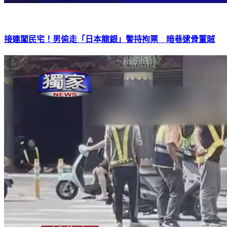
接連闖民宅！男偷走「日本龍銀」警持拘票 暗巷逮骨董賊