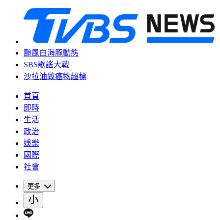
颱風白海豚動態
SBS歌謠大戰
沙拉油致癌物超標
首頁
即時
生活
政治
娛樂
國際
社會
更多