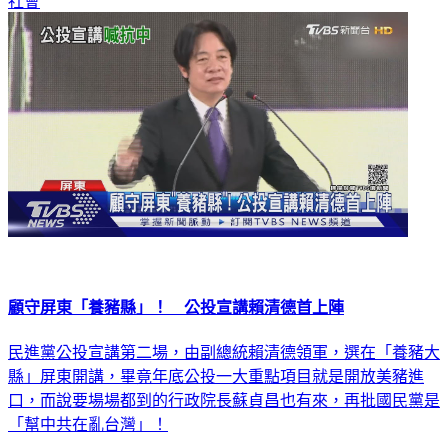
社會
顧守屏東「養豬縣」！ 公投宣講賴清德首上陣
民進黨公投宣講第二場，由副總統賴清德領軍，選在「養豬大
縣」屏東開講，畢竟年底公投一大重點項目就是開放美豬進
口，而說要場場都到的行政院長蘇貞昌也有來，再批國民黨是