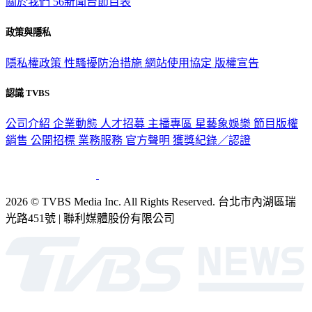
關於我們
56新聞台節目表
政策與隱私
隱私權政策
性騷擾防治措施
網站使用協定
版權宣告
認識 TVBS
公司介紹
企業動態
人才招募
主播專區
星藝象娛樂
節目版權
銷售
公開招標
業務服務
官方聲明
獲獎紀錄／認證
2026 © TVBS Media Inc. All Rights Reserved. 台北市內湖區瑞
光路451號 | 聯利媒體股份有限公司