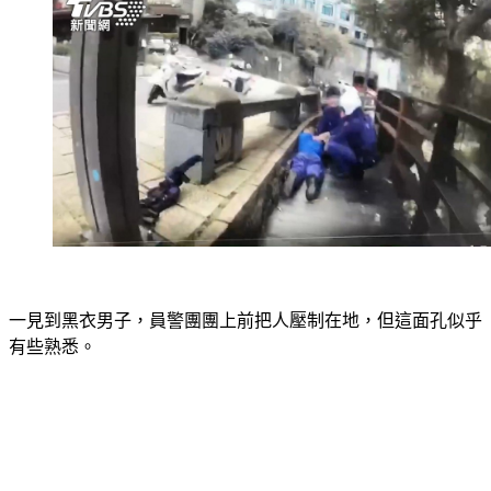
一見到黑衣男子，員警團團上前把人壓制在地，但這面孔似乎
有些熟悉。