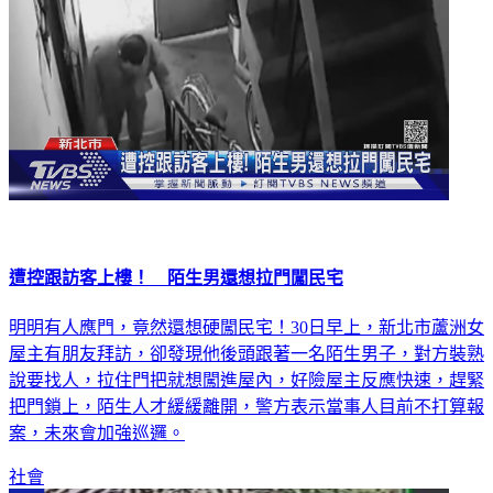
遭控跟訪客上樓！ 陌生男還想拉門闖民宅
明明有人應門，竟然還想硬闖民宅！30日早上，新北市蘆洲女
屋主有朋友拜訪，卻發現他後頭跟著一名陌生男子，對方裝熟
說要找人，拉住門把就想闖進屋內，好險屋主反應快速，趕緊
把門鎖上，陌生人才緩緩離開，警方表示當事人目前不打算報
案，未來會加強巡邏。