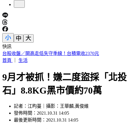
快訊
割頸案乾妹稱「高額賠償毀未來」 楊母痛訴：承勳未來誰
還？
首頁
｜
生活
9月才被抓！嫌二度盜採「北投
石」8.8KG黑市價約70萬
記者：江昀蔓｜攝影：王華麟,黃俊維
發佈時間：2021.10.31 14:05
最後更新時間：2021.10.31 14:05