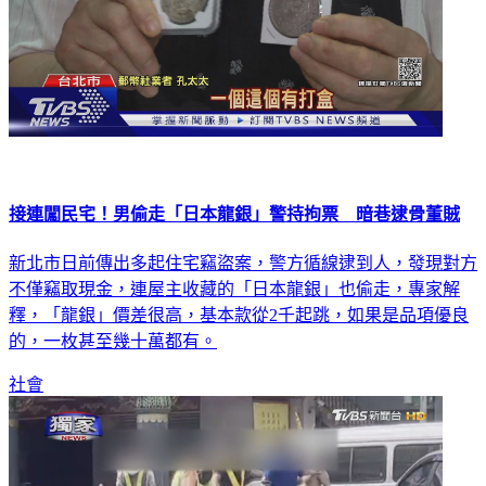
接連闖民宅！男偷走「日本龍銀」警持拘票 暗巷逮骨董賊
新北市日前傳出多起住宅竊盜案，警方循線逮到人，發現對方
不僅竊取現金，連屋主收藏的「日本龍銀」也偷走，專家解
釋，「龍銀」價差很高，基本款從2千起跳，如果是品項優良
的，一枚甚至幾十萬都有。
社會