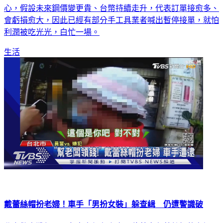
心理發酵，出現爆量下單、或者重複下單的囤貨現象，廠商擔
心，假設未來鋼價變更貴、台幣持續走升，代表訂單接愈多、
會虧損愈大，因此已經有部分手工具業者喊出暫停接單，就怕
利潤被吃光光，白忙一場。
生活
戴蕾絲帽扮老婦！車手「男扮女裝」躲查緝 仍遭警識破