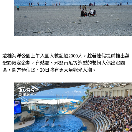
遠雄海洋公園上午入園人數超過2000人，趁著連假提前推出萬
聖節限定企劃，有骷髏、邪惡南瓜等造型的裝扮人偶出沒園
區，園方預估19、20日將有更大量觀光人潮。