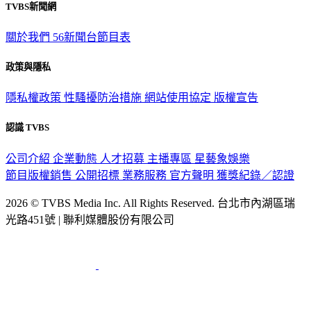
TVBS新聞網
關於我們
56新聞台節目表
政策與隱私
隱私權政策
性騷擾防治措施
網站使用協定
版權宣告
認識 TVBS
公司介紹
企業動態
人才招募
主播專區
星藝象娛樂
節目版權銷售
公開招標
業務服務
官方聲明
獲獎紀錄／認證
2026 © TVBS Media Inc. All Rights Reserved. 台北市內湖區瑞
光路451號 | 聯利媒體股份有限公司