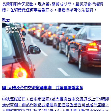
長黃珊珊今天指出，現為第2級警戒期間，且民眾會行經騎
樓，在騎樓做任何事要戴口罩，接獲檢舉可依法裁罰。
政治
國1大雅及台中交流道湧車潮 武陵農場遊客多
中秋連假首日，台中市國道1號大雅與台中交流道從上午9時即
湧現車潮；而熱門景點武陵農場正值紫色墨西哥鼠尾草盛開，
入園遊客較平常假日多2到3倍，估今天入園人數可達2000人。