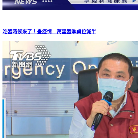
吃蟹時候來了！憂疫情 萬里蟹季桌位減半