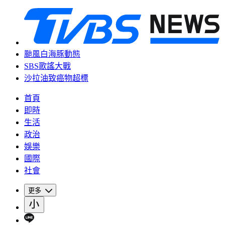
颱風白海豚動態
SBS歌謠大戰
沙拉油致癌物超標
首頁
即時
生活
政治
娛樂
國際
社會
更多