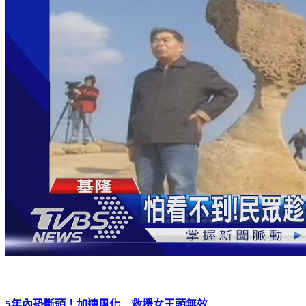
5年內恐斷頭！加速風化 救援女王頭無效