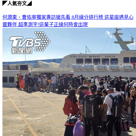
◤人氣夯文◢
何潤東、曹佑寧獨家專訪搶先看
8月緣分排行榜 這星座遇見心
靈夥伴
超準測字!這輩子正緣何時會出現