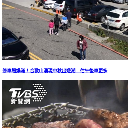
停車場爆滿！合歡山湧現中秋出遊潮 估午後車更多