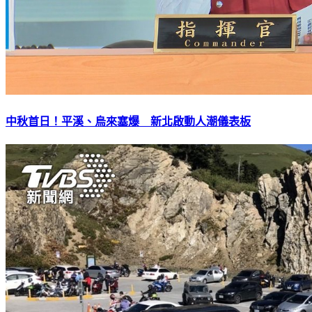
中秋首日！平溪、烏來塞爆 新北啟動人潮儀表板