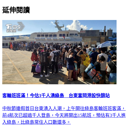
延伸閱讀
客輪班班滿！今估3千人湧綠島 台東富岡港設快篩站
中秋節連假首日台東湧入人潮，上午開往綠島客輪班班客滿，
前4航次已超過千人登島，今天將開出15航班，預估有3千人進
入綠島，比綠島常住人口數還多。