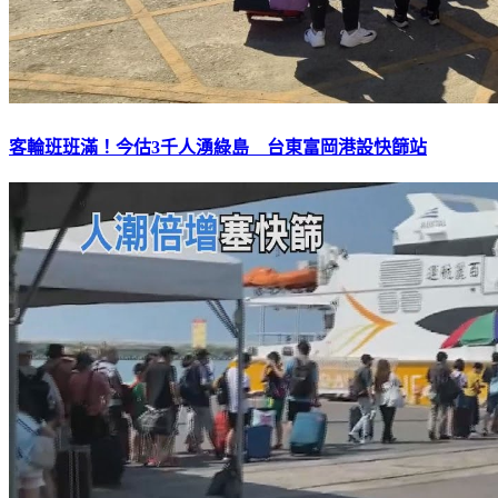
客輪班班滿！今估3千人湧綠島 台東富岡港設快篩站