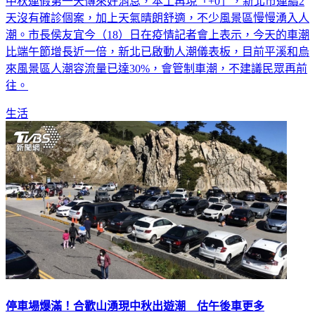
中秋連假第一天傳來好消息，本土再現「+0」，新北市連續2
天沒有確診個案，加上天氣晴朗舒適，不少風景區慢慢湧入人
潮。市長侯友宜今（18）日在疫情記者會上表示，今天的車潮
比端午節增長近一倍，新北已啟動人潮儀表板，目前平溪和烏
來風景區人潮容流量已達30%，會管制車潮，不建議民眾再前
往。
生活
停車場爆滿！合歡山湧現中秋出遊潮 估午後車更多