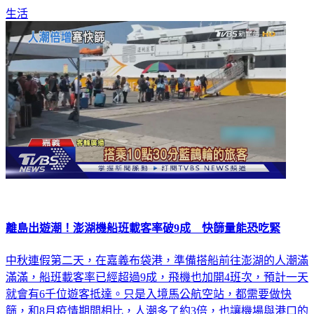
生活
離島出遊潮！澎湖機船班載客率破9成 快篩量能恐吃緊
中秋連假第二天，在嘉義布袋港，準備搭船前往澎湖的人潮滿
滿滿，船班載客率已經超過9成，飛機也加開4班次，預計一天
就會有6千位遊客抵達。只是入境馬公航空站，都需要做快
篩，和8月疫情期間相比，人潮多了約3倍，也讓機場與港口的