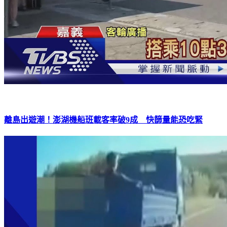
離島出遊潮！澎湖機船班載客率破9成 快篩量能恐吃緊