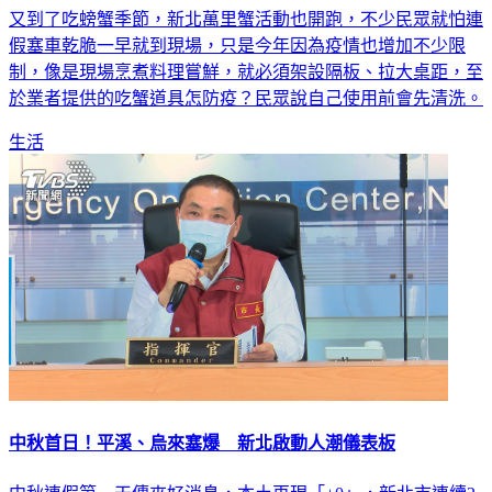
又到了吃螃蟹季節，新北萬里蟹活動也開跑，不少民眾就怕連
假塞車乾脆一早就到現場，只是今年因為疫情也增加不少限
制，像是現場烹煮料理嘗鮮，就必須架設隔板、拉大桌距，至
於業者提供的吃蟹道具怎防疫？民眾說自己使用前會先清洗。
生活
中秋首日！平溪、烏來塞爆 新北啟動人潮儀表板