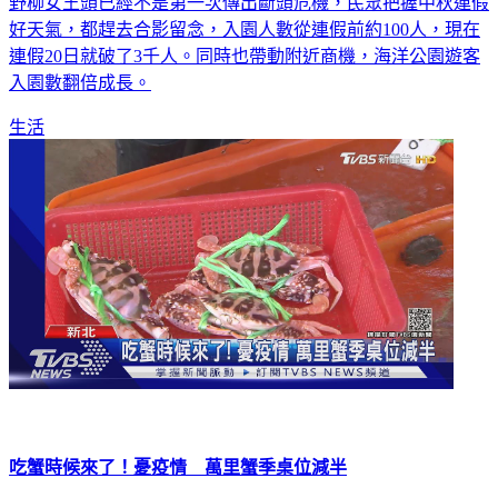
野柳女王頭已經不是第一次傳出斷頭危機，民眾把握中秋連假
好天氣，都趕去合影留念，入園人數從連假前約100人，現在
連假20日就破了3千人。同時也帶動附近商機，海洋公園遊客
入園數翻倍成長。
生活
吃蟹時候來了！憂疫情 萬里蟹季桌位減半