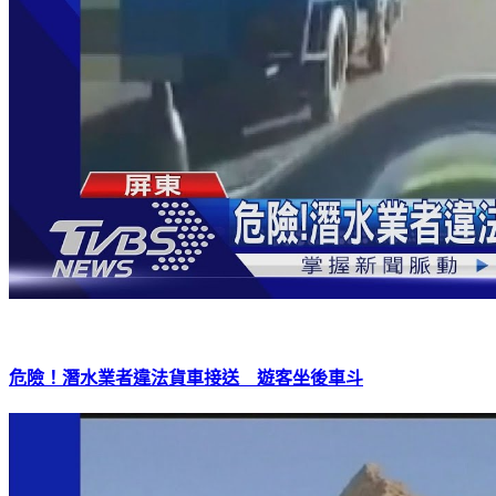
危險！潛水業者違法貨車接送 遊客坐後車斗