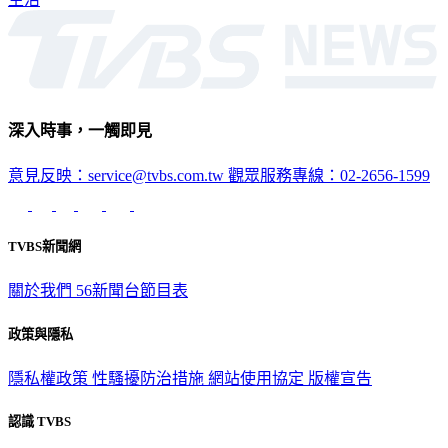
深入時事，一觸即見
意見反映：service@tvbs.com.tw
觀眾服務專線：02-2656-1599
TVBS新聞網
關於我們
56新聞台節目表
政策與隱私
隱私權政策
性騷擾防治措施
網站使用協定
版權宣告
認識 TVBS