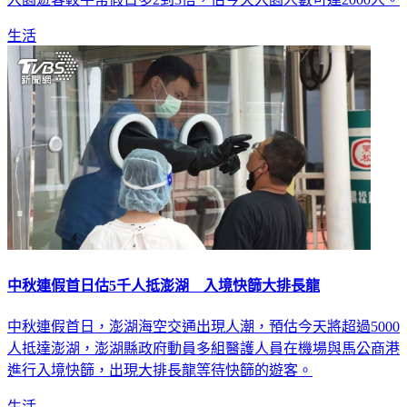
生活
中秋連假首日估5千人抵澎湖 入境快篩大排長龍
中秋連假首日，澎湖海空交通出現人潮，預估今天將超過5000
人抵達澎湖，澎湖縣政府動員多組醫護人員在機場與馬公商港
進行入境快篩，出現大排長龍等待快篩的遊客。
生活