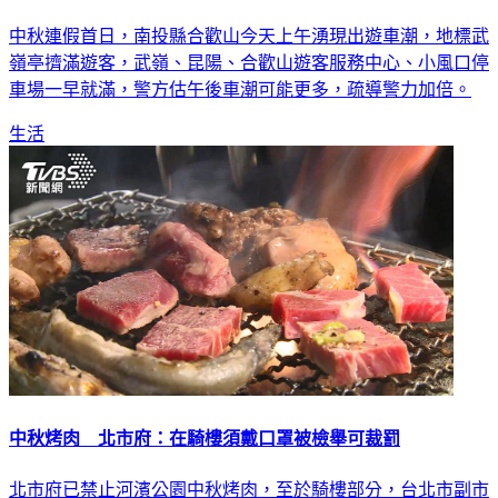
中秋連假首日，南投縣合歡山今天上午湧現出遊車潮，地標武
嶺亭擠滿遊客，武嶺、昆陽、合歡山遊客服務中心、小風口停
車場一早就滿，警方估午後車潮可能更多，疏導警力加倍。
生活
中秋烤肉 北市府：在騎樓須戴口罩被檢舉可裁罰
北市府已禁止河濱公園中秋烤肉，至於騎樓部分，台北市副市