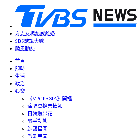
方志友楊銘威離婚
SBS歌謠大戰
颱風動態
首頁
即時
生活
政治
娛樂
《VPOPASIA》開播
演唱會搶票情報
日韓爆米花
歌手動態
綜藝星聞
戲劇星聞