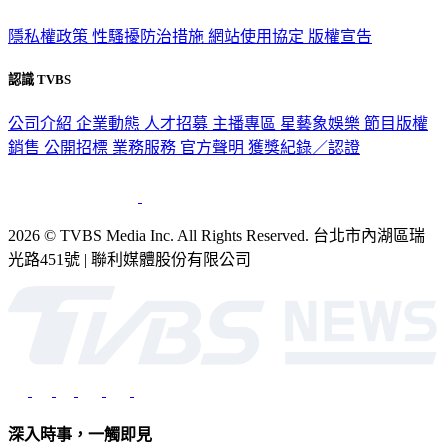
隱私權政策
性騷擾防治措施
網站使用協定
版權宣告
認識 TVBS
公司介紹
企業動態
人才招募
主播專區
星藝象娛樂
節目版權
銷售
公開招標
業務服務
官方聲明
獲獎紀錄／認證
2026 © TVBS Media Inc. All Rights Reserved. 台北市內湖區瑞
光路451號 | 聯利媒體股份有限公司
深入時事，一觸即見