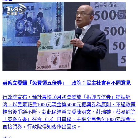
英系立委籲「免費領五倍券」 政院：民主社會有不同意見
行政院宣布，預計最快10月初會發放「振興五倍券」提振經
濟，以民眾花費1000元現金換5000元振興券為原則，不過政策
推出後爭議不斷。對此民進黨立委陳明文、莊瑞雄、蔡易餘等
「英系立委」在今（13）日串聯，主張全民免付1000元現金，
直接領券，行政院得知後作出回應。