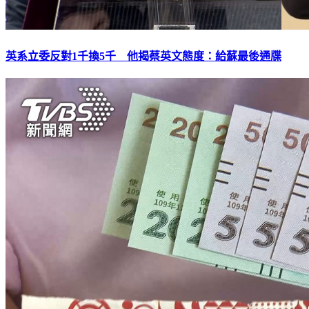
英系立委反對1千換5千 他揭蔡英文態度：給蘇最後通牒