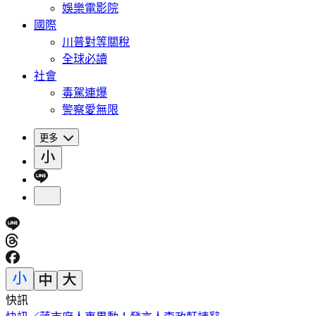
娛樂電影院
國際
川普對等關稅
全球必讀
社會
毒駕連爆
警察愛無限
更多
快訊