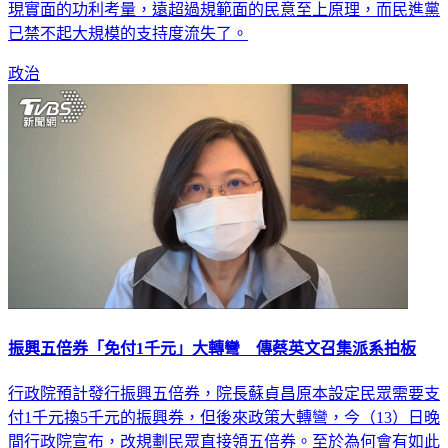
現實面的功利考量，遠超過規範面的民意至上原理，而民進黨
已禁不起大規模的支持度流失了。
政治
振興五倍券「免付1千元」大轉彎 傳蔡英文召集派系拍板
行政院預計發行振興五倍券，院長蘇貞昌原本設定民眾需要支
付1千元換5千元的振興券，但後來政策大轉彎，今（13）日晚
間行政院宣布，改規劃民眾直接領五倍券。至於為何會有如此