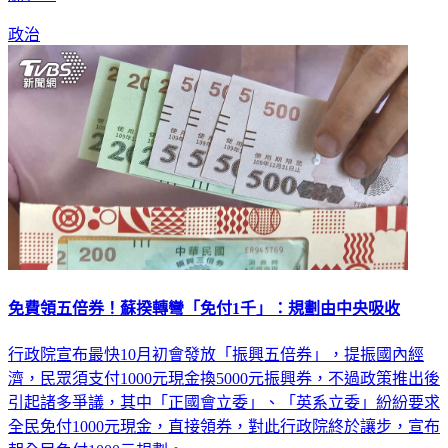
政治
免費領五倍券！蘇揆轉彎「免付1千」：規劃由中央吸收
行政院宣布最快10月初會發放「振興五倍券」，提振國內經
濟，民眾須支付1000元現金換5000元振興券，不過政策推出後
引起諸多爭議，其中「正國會立委」、「英系立委」紛紛要求
全民免付1000元現金，直接領券，對此行政院終於讓步，宣布