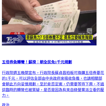
五倍券急轉彎！蘇揆：朝全民免1千元規劃
行政院週五晚間宣布，行政院長蘇貞昌拍板可換購五倍券要花
的1千元，可以評估全部由中央政府來吸收負擔，也請相關部
會朝此方向妥慎規劃，至於能否定案，仍需要等待下周，不過
這臨時的轉彎也被質疑，是否是因為有來自綠營黨派立委的壓
力。
政治