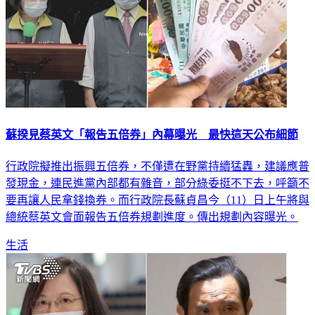
蘇揆見蔡英文「報告五倍券」內幕曝光 最快這天公布細節
行政院擬推出振興五倍券，不僅遭在野黨持續猛轟，建議應普
發現金，連民進黨內部都有雜音，部分綠委挺不下去，呼籲不
要再讓人民拿錢換券。而行政院長蘇貞昌今（11）日上午將與
總統蔡英文會面報告五倍券規劃進度。傳出規劃內容曝光。
生活