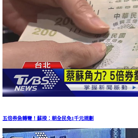
五倍券急轉彎！蘇揆：朝全民免1千元規劃