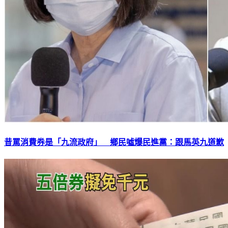
昔罵消費券是「九流政府」 鄉民噓爆民進黨：跟馬英九道歉