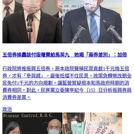
五倍券挨轟該付版權費給馬英九 她揭「兩券差別」：加倍
行政院將推振興五倍券，原本政院聲稱民眾貢獻1千元換五倍
券，才有「參與感」，最後抵擋不住民意，政策急轉彎改朝全
民免付1千元的方向規劃。讓藍營質疑根本和馬政府時期的消
費券相同。對此，民進黨立委陳亭妃今（15）日分析振興券與
消費券差異。
政治