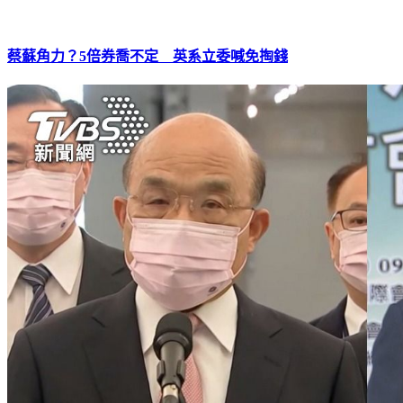
蔡蘇角力？5倍券喬不定 英系立委喊免掏錢