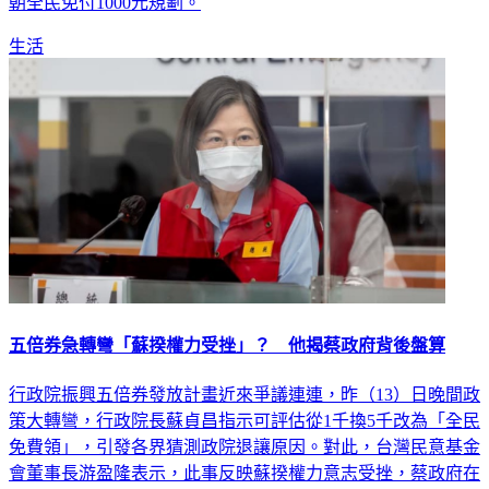
朝全民免付1000元規劃。
生活
五倍券急轉彎「蘇揆權力受挫」？ 他揭蔡政府背後盤算
行政院振興五倍券發放計畫近來爭議連連，昨（13）日晚間政
策大轉彎，行政院長蘇貞昌指示可評估從1千換5千改為「全民
免費領」，引發各界猜測政院退讓原因。對此，台灣民意基金
會董事長游盈隆表示，此事反映蘇揆權力意志受挫，蔡政府在