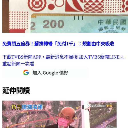
免費領五倍券！蘇揆轉彎「免付1千」：規劃由中央吸收
下載TVBS新聞APP，最新消息不漏接
加入TVBS新聞LINE，
重點新聞一次看
延伸閱讀