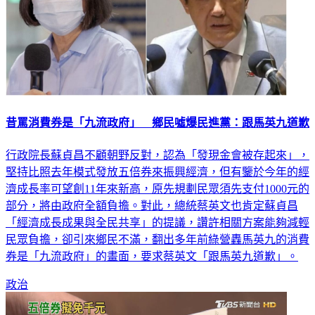
昔罵消費券是「九流政府」 鄉民噓爆民進黨：跟馬英九道歉
行政院長蘇貞昌不顧朝野反對，認為「發現金會被存起來」，
堅持比照去年模式發放五倍券來振興經濟，但有鑒於今年的經
濟成長率可望創11年來新高，原先規劃民眾須先支付1000元的
部分，將由政府全額負擔。對此，總統蔡英文也肯定蘇貞昌
「經濟成長成果與全民共享」的提議，讚許相關方案能夠減輕
民眾負擔，卻引來鄉民不滿，翻出多年前綠營轟馬英九的消費
券是「九流政府」的畫面，要求蔡英文「跟馬英九道歉」。
政治