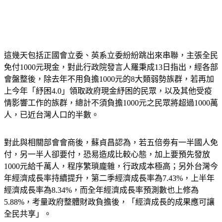
這幾天包括正國會立委、英系立委紛紛跳出來串聯，主張全民
免付1000元現金，對此行政院發言人羅秉成13日指出，經各部
會盤整後，除去年不用負擔1000元的8大類弱勢族群，若再加
上今年「紓困4.0」領取政府現金紓困的民眾，以及其他受疫
情影響工作的族群，總計不須負擔1000元之民眾將超過1000萬
人，已近台灣人口的半數。
對此與相關部會會商後，蘇貞昌認為，若五倍劵有一半國人免
付，另一半人卻要付，恐易造成比較心態，加上要預先發放
1000元給千萬人，程序繁瑣龐雜，行政成本極高；另外台灣今
年經濟成長率持續提升，第二季經濟成長率為7.43%，上半年
經濟成長率為8.34%，而全年經濟成長率預測數也上修為
5.88%，考量政府整體財政負擔後，「經濟成長的成果應可讓
全民共享」。