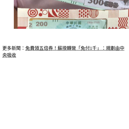
更多新聞：
免費領五倍券！蘇揆轉彎「免付1千」：規劃由中
央吸收