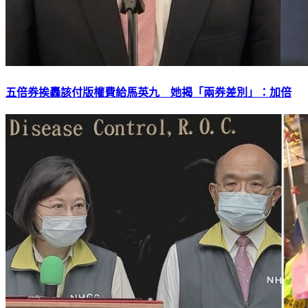
五倍券挨轟該付版權費給馬英九 她揭「兩券差別」：加倍