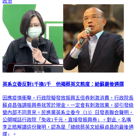
政治
英系立委反對1千換5千 他揭蔡英文態度：給蘇最後通牒
因應疫情衝擊，行政院擬發放振興五倍券刺激消費，行政院長
蘇貞昌強調振興券就等於現金，一定會有刺激效果，卻引發綠
營內部不同意見。民進黨英系立委今（13）日發表聯合聲明，
公開喊話行政院「免收1千元，直接發振興券」。對此，名嘴
李正皓解讀這份聲明，認為是「總統蔡英文給蘇貞昌的最後通
牒」。