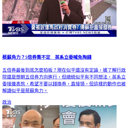
蔡蘇角力？5倍券喬不定 英系立委喊免掏錢
五倍券最後到底怎麼拍板？現在似乎還沒有定論，據了解行政
院還是想朝五倍券方向進行，但總統似乎有不同想法，英系立
委接連表態，希望不要以錢換券，直接領，但這樣的動作也被
解讀似乎是蔡蘇角力。
政治