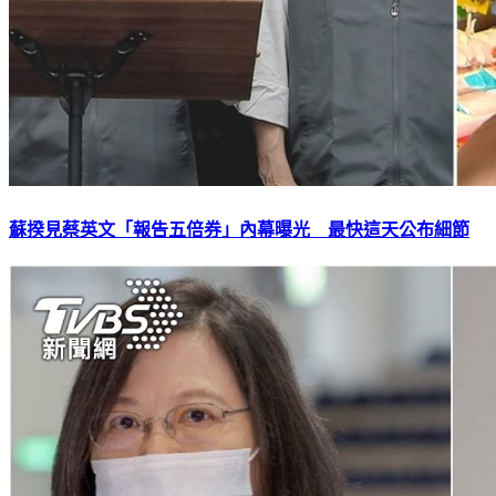
蘇揆見蔡英文「報告五倍券」內幕曝光 最快這天公布細節