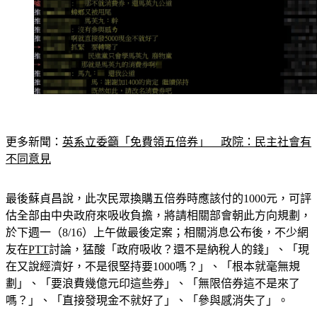
更多新聞：
英系立委籲「免費領五倍券」　政院：民主社會有
不同意見
最後蘇貞昌說，此次民眾換購五倍券時應該付的1000元，可評
估全部由中央政府來吸收負擔，將請相關部會朝此方向規劃，
於下週一（8/16）上午做最後定案；相關消息公布後，不少網
友在
PTT
討論，猛酸「政府吸收？還不是納稅人的錢」、「現
在又說經濟好，不是很堅持要1000嗎？」、「根本就毫無規
劃」、「要浪費幾億元印這些券」、「無限倍券這不是來了
嗎？」、「直接發現金不就好了」、「參與感消失了」。