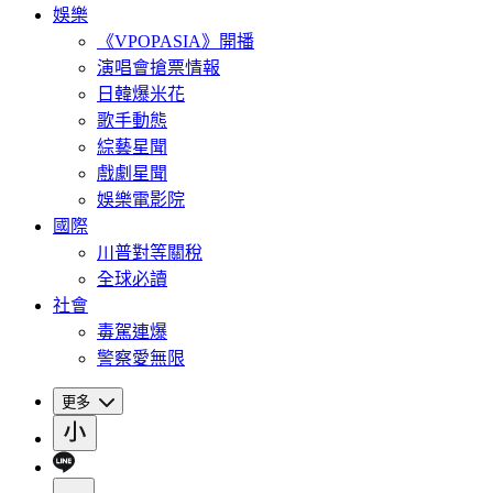
娛樂
《VPOPASIA》開播
演唱會搶票情報
日韓爆米花
歌手動態
綜藝星聞
戲劇星聞
娛樂電影院
國際
川普對等關稅
全球必讀
社會
毒駕連爆
警察愛無限
更多