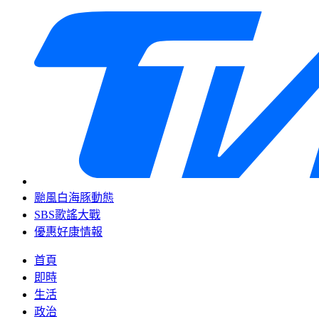
颱風白海豚動態
SBS歌謠大戰
優惠好康情報
首頁
即時
生活
政治