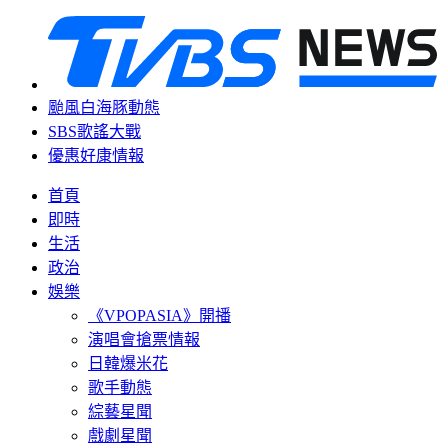
颱風白海豚動態
SBS歌謠大戰
優惠好康情報
首頁
即時
生活
政治
娛樂
《VPOPASIA》開播
演唱會搶票情報
日韓爆米花
歌手動態
綜藝星聞
戲劇星聞