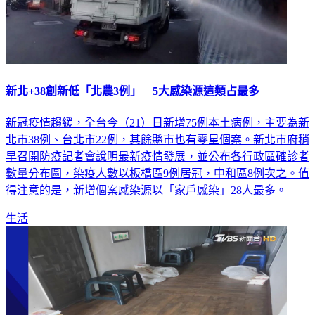
新北+38創新低「北農3例」 5大感染源這類占最多
新冠疫情趨緩，全台今（21）日新增75例本土病例，主要為新
北市38例、台北市22例，其餘縣市也有零星個案。新北市府稍
早召開防疫記者會說明最新疫情發展，並公布各行政區確診者
數量分布圖，染疫人數以板橋區9例居冠，中和區8例次之。值
得注意的是，新增個案感染源以「家戶感染」28人最多。
生活