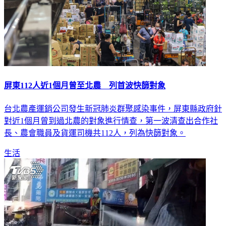
屏東112人近1個月曾至北農 列首波快篩對象
台北農產運銷公司發生新冠肺炎群聚感染事件，屏東縣政府針
對近1個月曾到過北農的對象進行情查，第一波清查出合作社
長、農會職員及貨運司機共112人，列為快篩對象。
生活