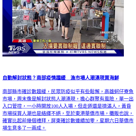
自動解封狀態？南部疫情趨緩 漁市場人潮湧現買海鮮
南部縣市確診數趨緩，民眾防疫似乎有些鬆懈，高雄蚵仔寮魚
市場，周末像是解封狀態人潮湧現，擔心群聚有風險，單一出
入口管控，一小時開放100人入場，但走道還是擠滿人，黃昏
市場採買人潮也是絡繹不絕，至於東港華僑市場，攤販也說，
確實比起前幾個禮拜，屏東確診數連續加零，星期六日華僑市
場生意多了一兩成。