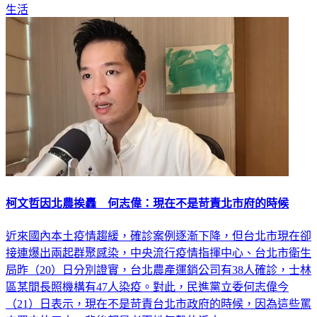
生活
柯文哲因北農挨轟 何志偉：現在不是苛責北市府的時候
近來國內本土疫情趨緩，確診案例逐漸下降，但台北市現在卻
接連爆出兩起群聚感染，中央流行疫情指揮中心、台北市衛生
局昨（20）日分別證實，台北農產運銷公司有38人確診，士林
區某間長照機構有47人染疫。對此，民進黨立委何志偉今