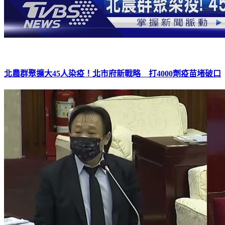
北農群聚擴大45人染疫！北市府新戰略 打4000劑疫苗堵破口