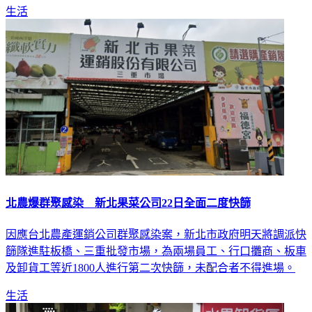
府，默許疫苗假名單，而王世堅也痛批柯文哲沒人性。
生活
北農爆群聚感染 新北果菜公司22日全面二度快篩
因應台北農產運銷公司群聚感染案，新北市政府明天將調派快
篩隊進駐板橋、三重批發市場，為兩場員工、行口攤商、板車
及卸貨工等近1800人進行第二次快篩，未配合者不得進場。