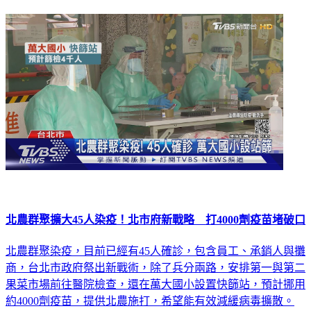
延伸閱讀
北農群聚擴大45人染疫！北市府新戰略 打4000劑疫苗堵破口
北農群聚染疫，目前已經有45人確診，包含員工、承銷人與攤
商，台北市政府祭出新戰術，除了兵分兩路，安排第一與第二
果菜市場前往醫院檢查，還在萬大國小設置快篩站，預計挪用