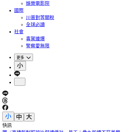
娛樂電影院
國際
川普對等關稅
全球必讀
社會
毒駕連爆
警察愛無限
更多
快訊