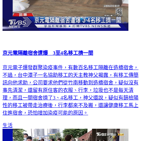
京元電隔離宿舍遭爆 3至4名移工擠一間
京元電子爆發群聚染疫事件，有數百名移工隔離在造橋宿舍，
不過，台中潭子一名協助移工的天主教神父揭露，有移工傳簡
訊向他求助，公司要求他們從竹南移動到造橋宿舍，疑似沒有
事先清潔，還留有原住客的衣服、行李，垃圾也不是每天清
理，而且一間宿舍擠了3、4名移工，神父還說，疑似有篩檢陽
性的移工被帶走治療後，行李都來不及搬，還讓健康移工馬上
住進宿舍，恐怕增加染疫可能的原因。
生活