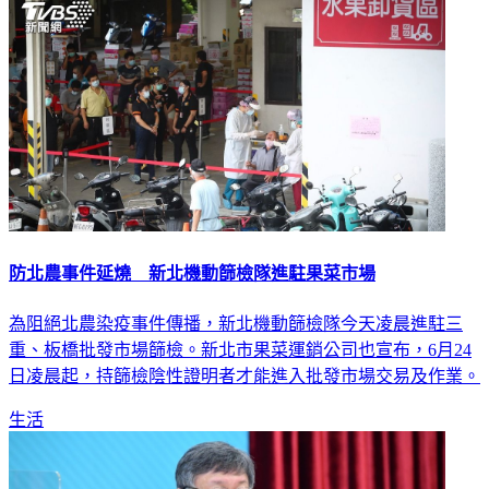
生活
防北農事件延燒 新北機動篩檢隊進駐果菜市場
為阻絕北農染疫事件傳播，新北機動篩檢隊今天凌晨進駐三
重、板橋批發市場篩檢。新北市果菜運銷公司也宣布，6月24
日凌晨起，持篩檢陰性證明者才能進入批發市場交易及作業。
生活