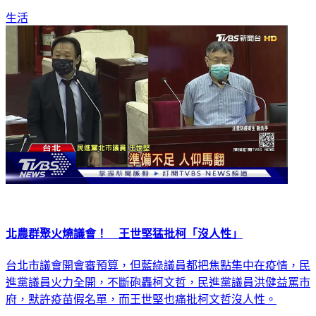
約4000劑疫苗，提供北農施打，希望能有效減緩病毒擴散。
生活
北農群聚火燒議會！ 王世堅猛批柯「沒人性」
台北市議會開會審預算，但藍綠議員都把焦點集中在疫情，民
進黨議員火力全開，不斷砲轟柯文哲，民進黨議員洪健益罵市