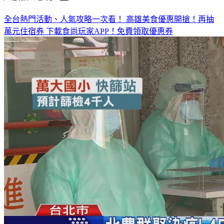
◤放假去哪玩？◢
全台熱門活動、人氣攻略一次看！
高雄美食優惠開搶！再抽
萬元住宿券
下載食尚玩家APP！免費領取優惠券