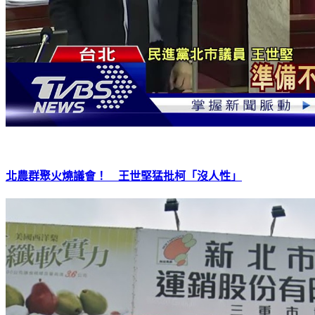
北農群聚火燒議會！ 王世堅猛批柯「沒人性」