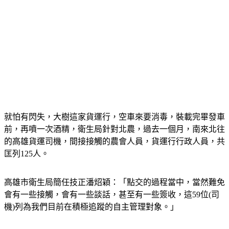
就怕有閃失，大樹這家貨運行，空車來要消毒，裝載完畢發車
前，再噴一次酒精，衛生局針對北農，過去一個月，南來北往
的高雄貨運司機，間接接觸的農會人員，貨運行行政人員，共
匡列125人。
高雄市衛生局簡任技正潘炤穎：「點交的過程當中，當然難免
會有一些接觸，會有一些談話，甚至有一些簽收，這59位(司
機)列為我們目前在積極追蹤的自主管理對象。」