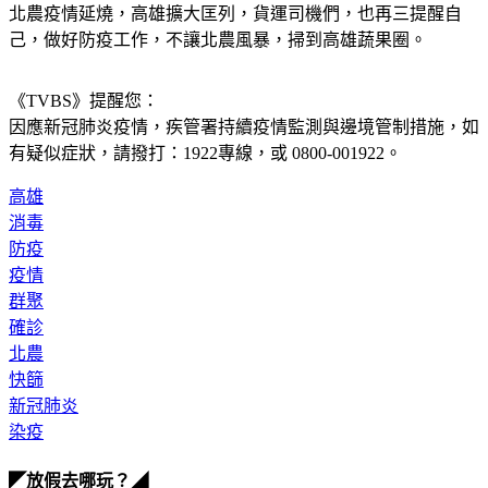
北農疫情延燒，高雄擴大匡列，貨運司機們，也再三提醒自
己，做好防疫工作，不讓北農風暴，掃到高雄蔬果圈。
《TVBS》提醒您：
因應新冠肺炎疫情，疾管署持續疫情監測與邊境管制措施，
如
有疑似症狀，請撥打：1922專線，或 0800-001922。
高雄
消毒
防疫
疫情
群聚
確診
北農
快篩
新冠肺炎
染疫