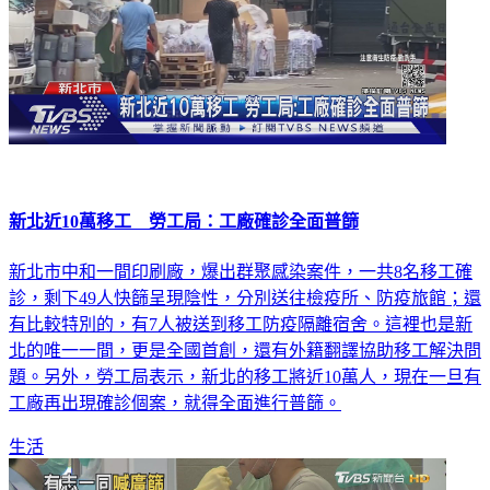
新北近10萬移工 勞工局：工廠確診全面普篩
新北市中和一間印刷廠，爆出群聚感染案件，一共8名移工確
診，剩下49人快篩呈現陰性，分別送往檢疫所、防疫旅館；還
有比較特別的，有7人被送到移工防疫隔離宿舍。這裡也是新
北的唯一一間，更是全國首創，還有外籍翻譯協助移工解決問
題。另外，勞工局表示，新北的移工將近10萬人，現在一旦有
工廠再出現確診個案，就得全面進行普篩。
生活