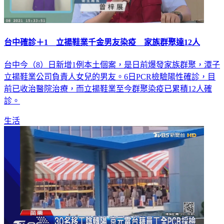
台中確診＋1 立揚鞋業千金男友染疫 家族群聚達12人
台中今（8）日新增1例本土個案，是日前爆發家族群聚，潭子
立揚鞋業公司負責人女兒的男友。6日PCR檢驗陽性確診，目
前已收治醫院治療，而立揚鞋業至今群聚染疫已累積12人確
診。
生活