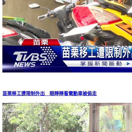
苗栗移工遭限制外出 眼睜睜看電動車被偷走