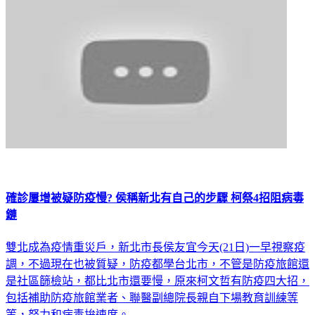
確診屢增被疑防疫慢? 侯稱新北有自己的步驟 柯祭4招阻病毒
鏈
雙北成為疫情重災戶，新北市長侯友宜今天(21日)一早視察疫
調，不過現在也被質疑，防疫都學台北市，不管是防疫旅館還
是社區篩檢站，都比北市還要慢，原來柯文哲有防疫四大招，
包括補助防疫旅館業者、聯醫副總院長親自下場教育訓練等