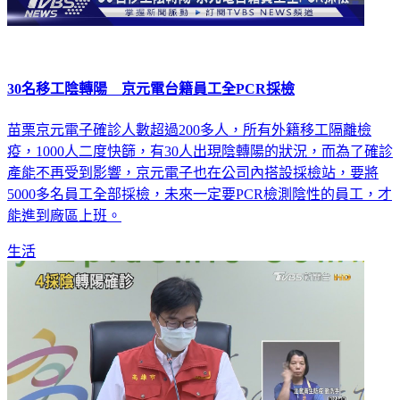
30名移工陰轉陽 京元電台籍員工全PCR採檢
苗栗京元電子確診人數超過200多人，所有外籍移工隔離檢
疫，1000人二度快篩，有30人出現陰轉陽的狀況，而為了確診
產能不再受到影響，京元電子也在公司內搭設採檢站，要將
5000多名員工全部採檢，未來一定要PCR檢測陰性的員工，才
能進到廠區上班。
生活