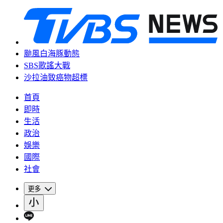
颱風白海豚動態
SBS歌謠大戰
沙拉油致癌物超標
首頁
即時
生活
政治
娛樂
國際
社會
更多