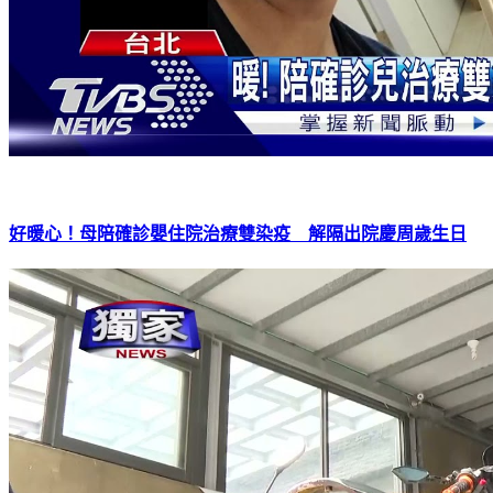
好暖心！母陪確診嬰住院治療雙染疫 解隔出院慶周歲生日