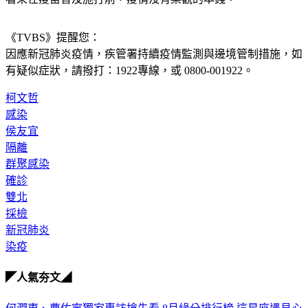
看來在疫苗普及施打前，疫情沒有樂觀的本錢。
《TVBS》提醒您：
因應新冠肺炎疫情，疾管署持續疫情監測與邊境管制措施，
如
有疑似症狀，請撥打：1922專線，或 0800-001922。
柯文哲
感染
侯友宜
隔離
群聚感染
確診
雙北
採檢
新冠肺炎
染疫
◤人氣夯文◢