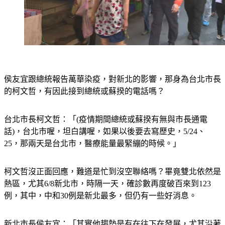
侯友宜跟總統報告萬華染疫，對新北的影響，那身為台北市長
的柯文哲，有因此接到總統或蘇揆的電話嗎？
台北市長柯文哲：「(疫情期間總統或蘇揆有無與市長通電
話)，台北市喔，坦白講喔，如果以後要去寫歷史，5/24、
25，那兩天是台北市，醫療能量最緊繃的時候。」
柯文哲沒正面回應，難道是忙到沒空聯絡嗎？畢竟雙北依然是
熱區，尤其6/8新北市，時隔一天，確診數再度破百來到123
例，其中，中和30例是新北最多，但仍有一些好消息。