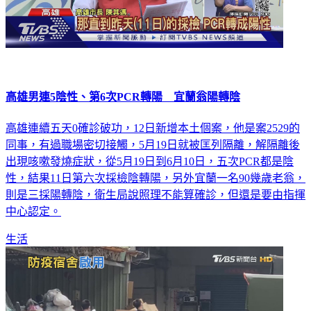
高雄男連5陰性、第6次PCR轉陽 宜蘭翁陽轉陰
高雄連續五天0確診破功，12日新增本土個案，他是案2529的
同事，有過職場密切接觸，5月19日就被匡列隔離，解隔離後
出現咳嗽發燒症狀，從5月19日到6月10日，五次PCR都是陰
性，結果11日第六次採檢陰轉陽，另外宜蘭一名90幾歲老翁，
則是三採陽轉陰，衛生局說照理不能算確診，但還是要由指揮
中心認定。
生活