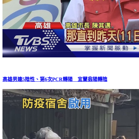
高雄男連5陰性、第6次PCR轉陽 宜蘭翁陽轉陰