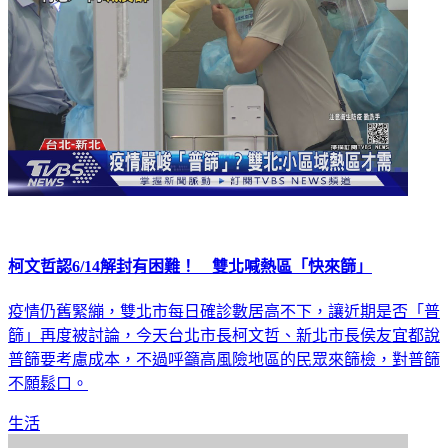
柯文哲認6/14解封有困難！ 雙北喊熱區「快來篩」
疫情仍舊緊繃，雙北市每日確診數居高不下，讓近期是否「普
篩」再度被討論，今天台北市長柯文哲、新北市長侯友宜都說
普篩要考慮成本，不過呼籲高風險地區的民眾來篩檢，對普篩
不願鬆口。
生活