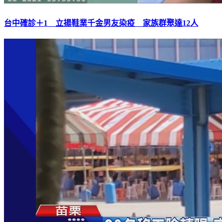
台中確診＋1 立揚鞋業千金男友染疫 家族群聚達12人