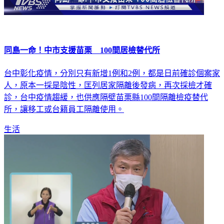
同島一命！中市支援苗栗 100間居檢替代所
台中彰化疫情，分別只有新增1例和2例，都是日前確診個案家
人，原本一採是陰性，匡列居家隔離後發病，再次採檢才確
診，台中疫情趨緩，也供應隔壁苗栗縣100間隔離檢疫替代
所，讓移工或台籍員工隔離使用。
生活