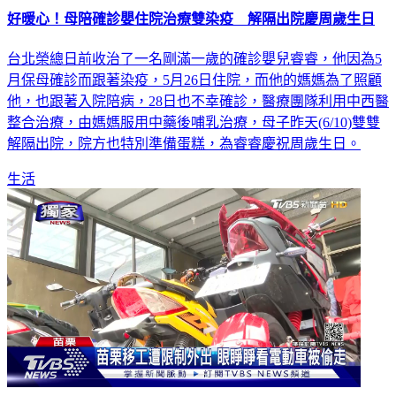
好暖心！母陪確診嬰住院治療雙染疫 解隔出院慶周歲生日
台北榮總日前收治了一名剛滿一歲的確診嬰兒睿睿，他因為5
月保母確診而跟著染疫，5月26日住院，而他的媽媽為了照顧
他，也跟著入院陪病，28日也不幸確診，醫療團隊利用中西醫
整合治療，由媽媽服用中藥後哺乳治療，母子昨天(6/10)雙雙
解隔出院，院方也特別準備蛋糕，為睿睿慶祝周歲生日。
生活