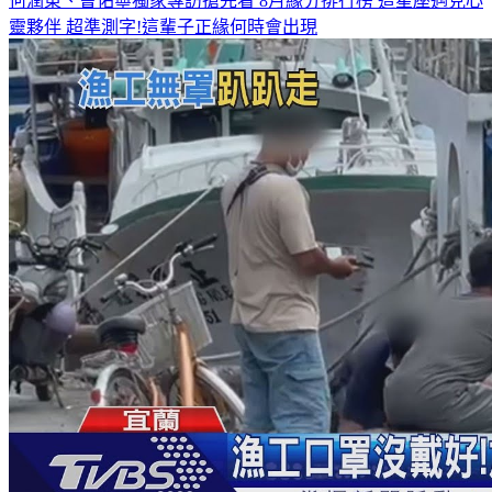
何潤東、曹佑寧獨家專訪搶先看
8月緣分排行榜 這星座遇見心
靈夥伴
超準測字!這輩子正緣何時會出現