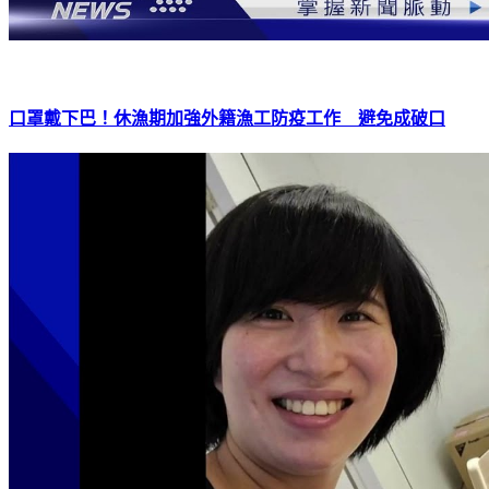
口罩戴下巴！休漁期加強外籍漁工防疫工作 避免成破口