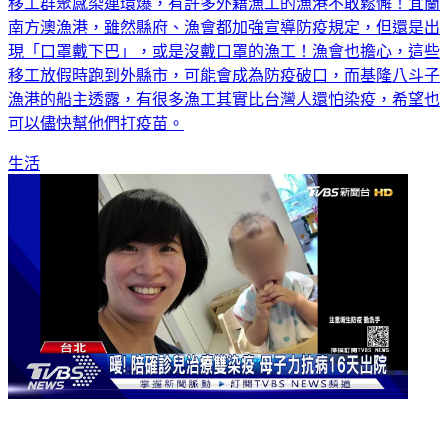
移工群聚感染連環爆，有許多外籍漁工的漁港不敢鬆懈！宜蘭
南方澳漁港，雖然縣府、漁會都加強宣導防疫規定，但還是出
現「口罩戴下巴」，或是沒戴口罩的漁工！漁會也擔心，這些
移工放假時跑到外縣市，可能會成為防疫破口，而基隆八斗子
漁港的船主透露，有很多漁工其實比台灣人還怕染疫，希望也
可以儘快幫他們打疫苗。
生活