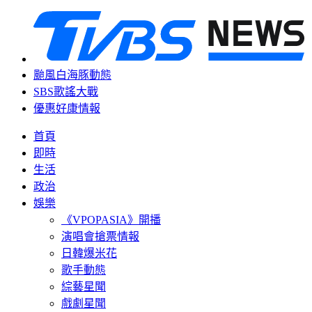
颱風白海豚動態
SBS歌謠大戰
優惠好康情報
首頁
即時
生活
政治
娛樂
《VPOPASIA》開播
演唱會搶票情報
日韓爆米花
歌手動態
綜藝星聞
戲劇星聞