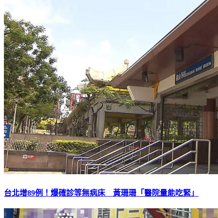
台北增89例！爆確診等無病床 黃珊珊「醫院量能吃緊」