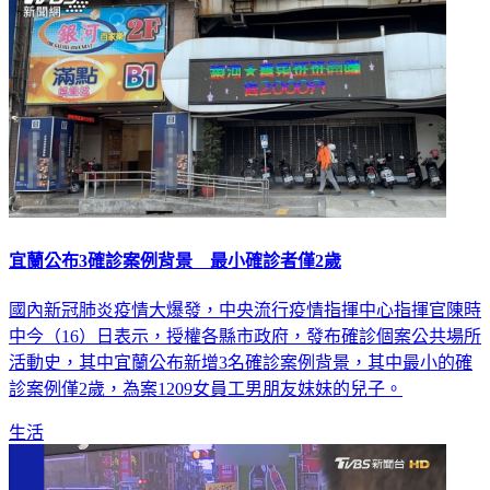
宜蘭公布3確診案例背景 最小確診者僅2歲
國內新冠肺炎疫情大爆發，中央流行疫情指揮中心指揮官陳時
中今（16）日表示，授權各縣市政府，發布確診個案公共場所
活動史，其中宜蘭公布新增3名確診案例背景，其中最小的確
診案例僅2歲，為案1209女員工男朋友妹妹的兒子。
生活