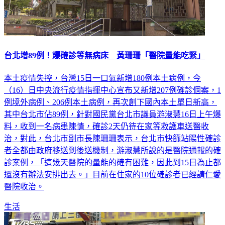
台北增89例！爆確診等無病床 黃珊珊「醫院量能吃緊」
本土疫情失控，台灣15日一口氣新增180例本土病例，今
（16）日中央流行疫情指揮中心宣布又新增207例確診個案，1
例境外病例、206例本土病例，再次創下國內本土單日新高，
其中台北市佔89例，針對國民黨台北市議員游淑慧16日上午爆
料，收到一名病患陳情，確診2天仍待在家等救護車送醫收
治，對此，台北市副市長陳珊珊表示，台北市快篩站陽性確診
者全都由政府移送到後送機制，游淑慧所說的是醫院通報的確
診案例，「這幾天醫院的量能的確有困難，因此到15日為止都
還沒有辦法安排出去。」目前在住家的10位確診者已經請仁愛
醫院收治。
生活