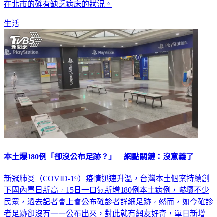
在北市的確有缺乏病床的狀況。
生活
本土爆180例「卻沒公布足跡？」 網點關鍵：沒意義了
新冠肺炎（COVID-19）疫情迅速升溫，台灣本土個案持續創
下國內單日新高，15日一口氣新增180例本土病例，嚇壞不少
民眾，過去記者會上會公布確診者詳細足跡，然而，如今確診
者足跡卻沒有一一公布出來，對此就有網友好奇，單日新增