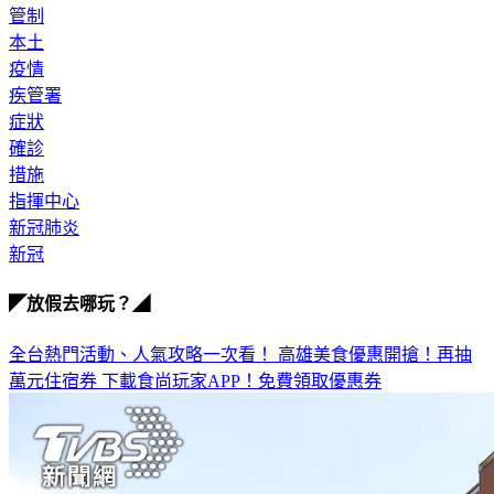
管制
本土
疫情
疾管署
症狀
確診
措施
指揮中心
新冠肺炎
新冠
◤放假去哪玩？◢
全台熱門活動、人氣攻略一次看！
高雄美食優惠開搶！再抽
萬元住宿券
下載食尚玩家APP！免費領取優惠券