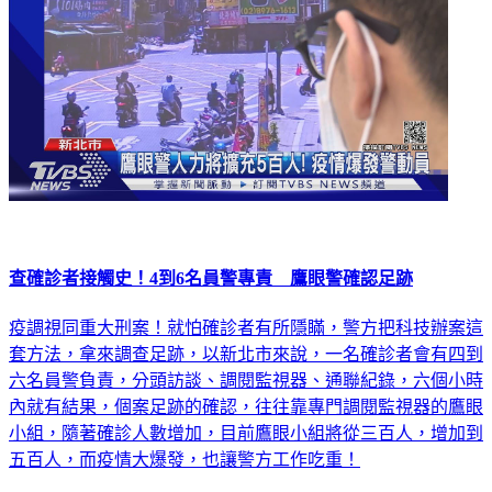
查確診者接觸史！4到6名員警專責 鷹眼警確認足跡
疫調視同重大刑案！就怕確診者有所隱瞞，警方把科技辦案這
套方法，拿來調查足跡，以新北市來說，一名確診者會有四到
六名員警負責，分頭訪談、調閱監視器、通聯紀錄，六個小時
內就有結果，個案足跡的確認，往往靠專門調閱監視器的鷹眼
小組，隨著確診人數增加，目前鷹眼小組將從三百人，增加到
五百人，而疫情大爆發，也讓警方工作吃重！