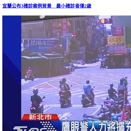
宜蘭公布3確診案例背景 最小確診者僅2歲