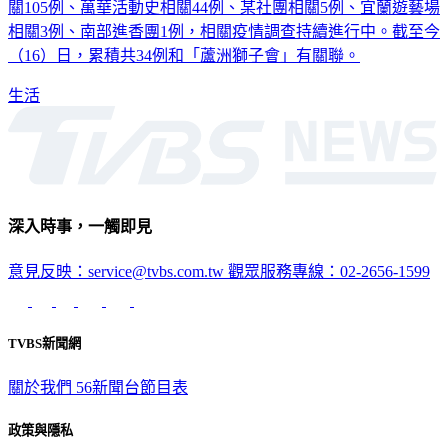
關105例、萬華活動史相關44例、某社團相關5例、宜蘭遊藝場
相關3例、南部進香團1例，相關疫情調查持續進行中。截至今
（16）日，累積共34例和「蘆洲獅子會」有關聯。
生活
深入時事，一觸即見
意見反映：service@tvbs.com.tw
觀眾服務專線：02-2656-1599
TVBS新聞網
關於我們
56新聞台節目表
政策與隱私