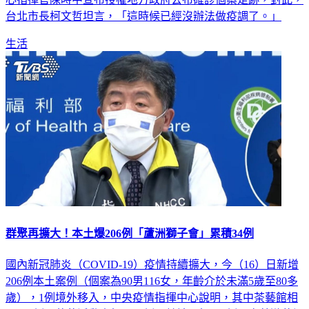
台北市長柯文哲坦言，「這時候已經沒辦法做疫調了。」
生活
群聚再擴大！本土爆206例「蘆洲獅子會」累積34例
國內新冠肺炎（COVID-19）疫情持續擴大，今（16）日新增
206例本土案例（個案為90男116女，年齡介於未滿5歲至80多
歲），1例境外移入，中央疫情指揮中心說明，其中茶藝館相