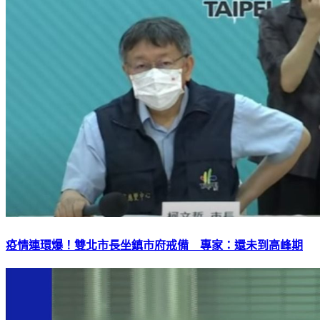
疫情連環爆！雙北市長坐鎮市府戒備 專家：還未到高峰期