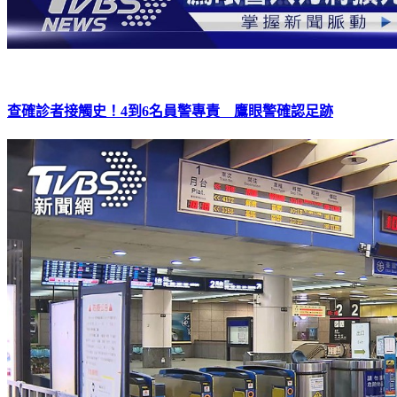
查確診者接觸史！4到6名員警專責 鷹眼警確認足跡