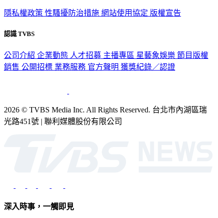
隱私權政策
性騷擾防治措施
網站使用協定
版權宣告
認識 TVBS
公司介紹
企業動態
人才招募
主播專區
星藝象娛樂
節目版權
銷售
公開招標
業務服務
官方聲明
獲獎紀錄／認證
2026 © TVBS Media Inc. All Rights Reserved. 台北市內湖區瑞
光路451號 | 聯利媒體股份有限公司
深入時事，一觸即見