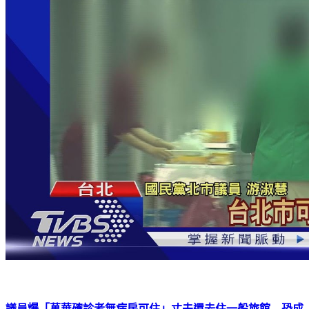
議員爆「萬華確診者無病房可住」丈夫還去住一般旅館 恐成