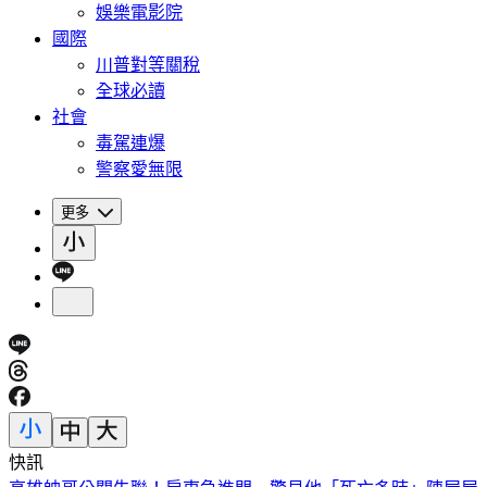
娛樂電影院
國際
川普對等關稅
全球必讀
社會
毒駕連爆
警察愛無限
更多
快訊