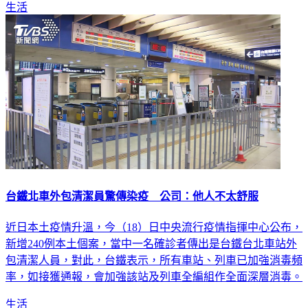
生活
台鐵北車外包清潔員驚傳染疫 公司：他人不太舒服
近日本土疫情升溫，今（18）日中央流行疫情指揮中心公布，
新增240例本土個案，當中一名確診者傳出是台鐵台北車站外
包清潔人員，對此，台鐵表示，所有車站、列車已加強消毒頻
率，如接獲通報，會加強該站及列車全編組作全面深層消毒。
生活