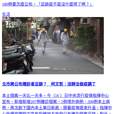
180例要怎麼公布，「足跡是不是沒什麼用了啊？」
生活
北市將公布確診者足跡？ 柯文哲：沒辦法做疫調了
本土個案一天比一天多，今（16 ）日中央流行疫情指揮中心
宣布，新增新增207例確診個案，1例境外病例、206例本土病
例，再次創下國內本土單日新高，隨著疫情逐漸升溫，指揮中
心指揮官陳時中宣布授權地方政府公布確診個案足跡，對此，