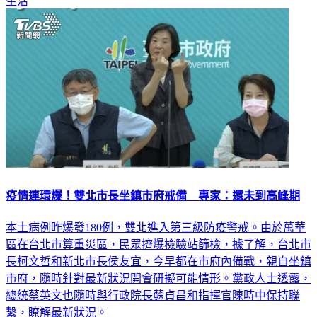
生活
疫情連環爆！雙北市長坐鎮市府戒備 專家：還未到高峰期
本土病例昨爆發180例，雙北進入第三級防疫警戒。由於萬華
區在台北市算重災區，民眾擠爆檢驗站篩檢，據了解，台北市
長柯文哲和新北市長侯友宜，今早都在市府內備戰，親自坐鎮
市府，隨時針對最新狀況開會研擬可能情形。黨政人士透露，
總統蔡英文也隨時與行政院長蘇貞昌和指揮官陳時中保持聯
繫，瞭解最新狀況。