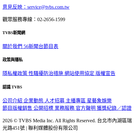
意見反映：service@tvbs.com.tw
觀眾服務專線：02-2656-1599
TVBS新聞網
關於我們
56新聞台節目表
政策與隱私
隱私權政策
性騷擾防治措施
網站使用協定
版權宣告
認識 TVBS
公司介紹
企業動態
人才招募
主播專區
星藝象娛樂
節目版權銷售
公開招標
業務服務
官方聲明
獲獎紀錄／認證
2026 © TVBS Media Inc. All Rights Reserved. 台北市內湖區瑞
光路451號 | 聯利媒體股份有限公司