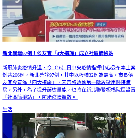
新北暴增97例！侯友宜「4大措施」成立社區篩檢站
新冠肺炎疫情升溫，今（16）日中央疫情指揮中心公布本土案
例共206例，新北確診97例，其中以板橋32例為最高，市長侯
友宜今宣佈「四大措施」，表示將啟動第一階段徵用醫院病
房，另外，為了提升篩檢量能，也將在新北聯醫板橋院區設置
「社區篩檢站」，防堵疫情擴散。
生活