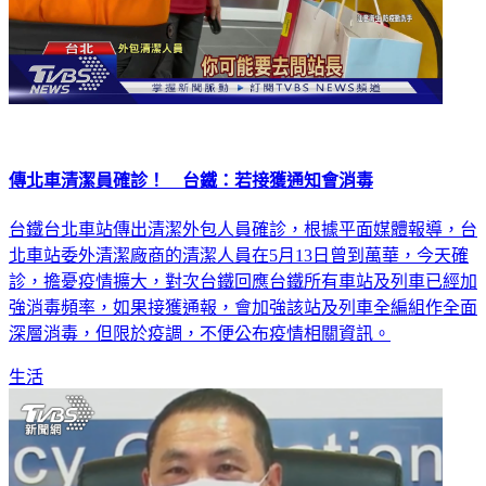
傳北車清潔員確診！ 台鐵：若接獲通知會消毒
台鐵台北車站傳出清潔外包人員確診，根據平面媒體報導，台
北車站委外清潔廠商的清潔人員在5月13日曾到萬華，今天確
診，擔憂疫情擴大，對次台鐵回應台鐵所有車站及列車已經加
強消毒頻率，如果接獲通報，會加強該站及列車全編組作全面
深層消毒，但限於疫調，不便公布疫情相關資訊。
生活