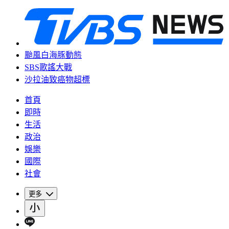
颱風白海豚動態
SBS歌謠大戰
沙拉油致癌物超標
首頁
即時
生活
政治
娛樂
國際
社會
更多