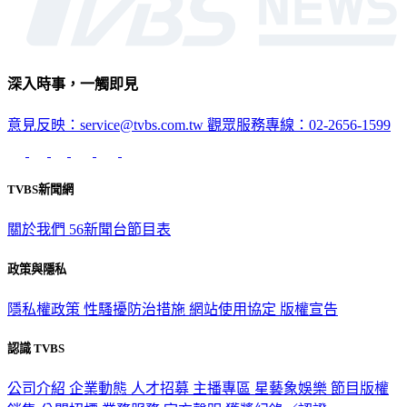
深入時事，一觸即見
意見反映：service@tvbs.com.tw
觀眾服務專線：02-2656-1599
TVBS新聞網
關於我們
56新聞台節目表
政策與隱私
隱私權政策
性騷擾防治措施
網站使用協定
版權宣告
認識 TVBS
公司介紹
企業動態
人才招募
主播專區
星藝象娛樂
節目版權