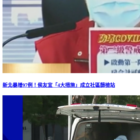
新北暴增97例！侯友宜「4大措施」成立社區篩檢站