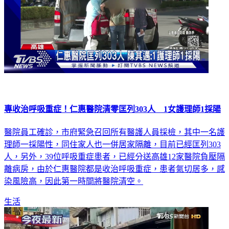
專收治呼吸重症！仁惠醫院清零匡列303人 1女護理師1採陽
醫院員工確診，市府緊急召回所有醫護人員採檢，其中一名護
理師一採陽性，同住家人也一併居家隔離，目前已經匡列303
人，另外，39位呼吸重症患者，已經分送高雄12家醫院負壓隔
離病房，由於仁惠醫院都是收治呼吸重症，患者氣切居多，感
染風險高，因此第一時間將醫院清空。
生活