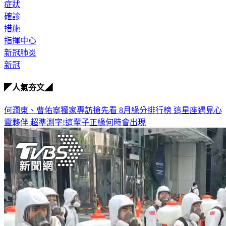
症狀
確診
措施
指揮中心
新冠肺炎
新冠
◤人氣夯文◢
何潤東、曹佑寧獨家專訪搶先看
8月緣分排行榜 這星座遇見心
靈夥伴
超準測字!這輩子正緣何時會出現