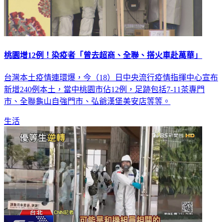
桃園增12例！染疫者「曾去超商、全聯、搭火車赴萬華」
台灣本土疫情連環爆，今（18）日中央流行疫情指揮中心宣布
新增240例本土，當中桃園市佔12例，足跡包括7-11茶專門
市、全聯龜山自強門市、弘爺漢堡美安店等等。
生活