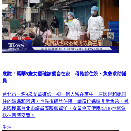
危險！萬華9歲女童確診獨自在家 母確診住院、焦急求助議
員
台北市一名9歲女童確診，卻一個人留在家中，原因是和她同
住的媽媽和阿姨，也先後確診住院，讓這位媽媽非常焦急，尋
求國民黨台北市議員應曉薇幫忙，女童今天傍晚(5/18)也緊急
送往醫院安置。
生活