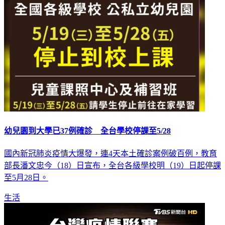
幼兒園到大學已37例確診 全台學校停課至5/28
國內新冠肺炎疫情大爆發，連4天本土確診案例破百例，教育
部長潘文忠今（18）日宣布，全台各級學校明（19）日起停課
至5月28日。
生活