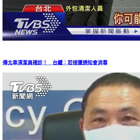
傳北車清潔員確診！ 台鐵：若接獲通知會消毒