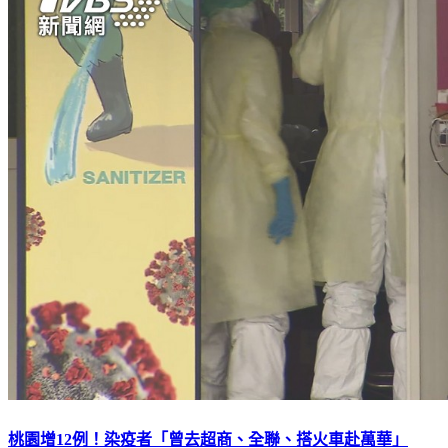
桃園增12例！染疫者「曾去超商、全聯、搭火車赴萬華」