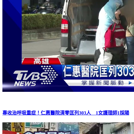
專收治呼吸重症！仁惠醫院清零匡列303人 1女護理師1採陽