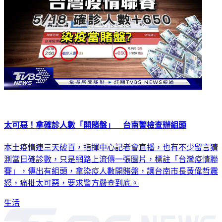
太可惡！拿確診人數「開賭盤」 台南警檢查辦組頭
本土疫情連三天破百，指揮中心記者會直播，也有不少留言猜
測當日確診數，只是網路上流傳一張圖片，標註「台灣疫情聯
賽」，傳出有組頭，拿染疫人數開賭盤，讓台南市長黃偉哲震
怒，痛批太可惡，要求警方嚴查到底。
生活