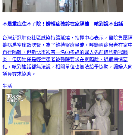
不是重症住不了院！婦輕症確診在家隔離 咳到說不出話
台灣新冠肺炎社區感染持續延燒，指揮中心表示，醫院負壓隔
離病房空床數吃緊，為了維持醫療量能，呼籲輕症患者在家中
自行隔離，但新北市卻有一名60多歲的婦人先前確診新冠肺
炎，但因她僅是輕症患者被醫院要求在家隔離，近期病情惡
化，咳到連話都無法說，相關單位也無法給予協助，讓婦人向
議員尋求協助。
生活