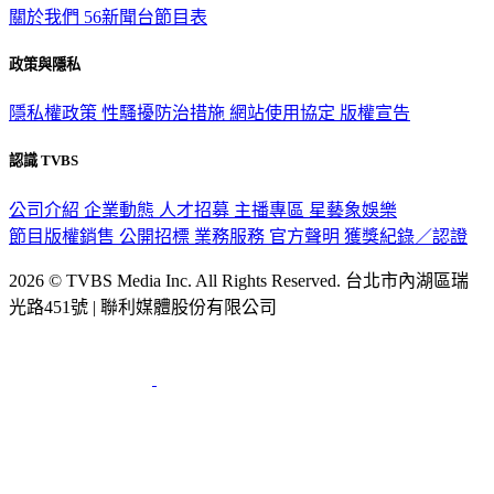
關於我們
56新聞台節目表
政策與隱私
隱私權政策
性騷擾防治措施
網站使用協定
版權宣告
認識 TVBS
公司介紹
企業動態
人才招募
主播專區
星藝象娛樂
節目版權銷售
公開招標
業務服務
官方聲明
獲獎紀錄／認證
2026 © TVBS Media Inc. All Rights Reserved. 台北市內湖區瑞
光路451號 | 聯利媒體股份有限公司