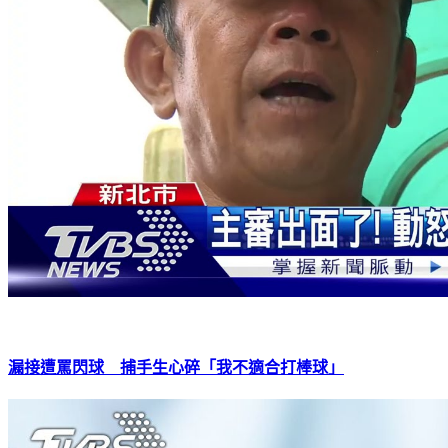
漏接遭罵閃球 捕手生心碎「我不適合打棒球」