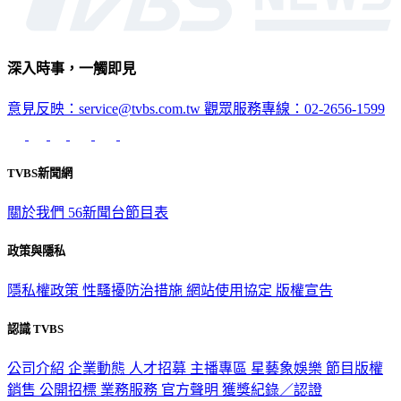
深入時事，一觸即見
意見反映：service@tvbs.com.tw
觀眾服務專線：02-2656-1599
TVBS新聞網
關於我們
56新聞台節目表
政策與隱私
隱私權政策
性騷擾防治措施
網站使用協定
版權宣告
認識 TVBS
公司介紹
企業動態
人才招募
主播專區
星藝象娛樂
節目版權
銷售
公開招標
業務服務
官方聲明
獲獎紀錄／認證