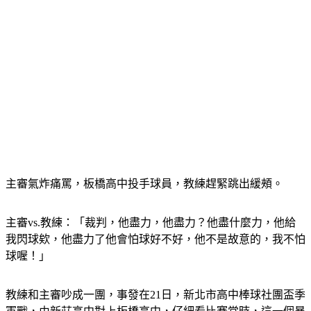
主審氣炸痛罵，板橋高中投手球員，教練趕緊跳出緩頰。
主審vs.教練：「裁判，他盡力，他盡力？他盡什麼力，他給
我閃球欸，他盡力了他會怕球好不好，他不是故意的，我不怕
球喔！」
教練和主審吵成一團，事發在21日，新北市高中棒球社團盃季
軍戰，由新莊高中對上板橋高中，仔細看比賽當時，這一個暴