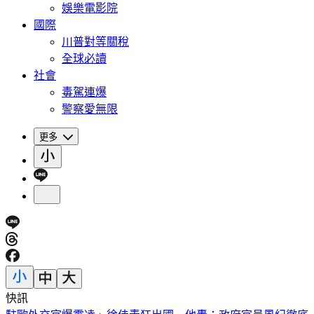
娛樂電影院
國際
川普對等關稅
全球必讀
社會
毒駕連爆
警察愛無限
更多
快訊