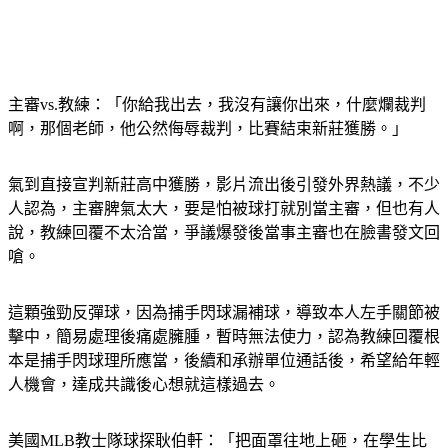
主審vs.教練：「你給我出去，我沒有讓你出來，什麼爛裁判
啊，那個老師，他公然侮辱裁判，比賽結束新莊獲勝。」
氣到直接宣判新莊高中獲勝，影片流出後引發外界熱議，不少
人認為，主審脾氣太大，要是怕被球打就別當主審，但也有人
說，教練回覆不太洽當，爭議爆發後當事主審也在臉書發文回
嗆。
這顆強勁反彈球，因為捕手閃球漏補球，導致本人左手關節被
擊中，簡易處理後痛處臃腫，暫時無法使力，認為教練回覆根
本是捕手閃球理所應當，後續和承辦單位通話後，希望給年輕
人機會，達成共識後心想就這樣過去。
美國MLB教士隊球探耿伯軒：「把面罩往地上砸，在學生比
賽裡面，這可能是一個，比較不好的示範。」