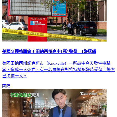
美國又爆槍擊案！田納西州高中1死1警傷 1嫌落網
美國田納西州諾克斯市（Knoxville）一所高中今天發生槍擊
案，造成一人死亡，有一名員警在對抗持槍犯嫌時受傷。警方
已拘捕一人。
國際