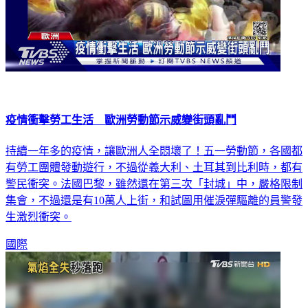
疫情衝擊勞工生活 歐洲勞動節示威變街頭亂鬥
持續一年多的疫情，讓歐洲人全悶壞了！五一勞動節，各國都
有勞工團體發動遊行，不過從義大利、土耳其到比利時，都有
警民衝突。法國巴黎，雖然還在第三次「封城」中，嚴格限制
集會，不過還是有10萬人上街，和試圖用催淚彈驅離的員警發
生激烈衝突。
國際