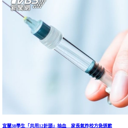
宜蘭38學生「共用12針頭」抽血 家長氣炸校方急道歉