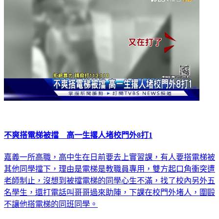
不爽搭電梯被擋 高一生撂人堵校門外8打1
嘉義一所高職，高中生在日前要去上實習課，有人要搭電梯被
其他同學擋下，理由是電梯是教職員專用，雙方起口角衝突遭
老師制止，沒想到被擋電梯的同學心生不滿，找了校內另外五
名學生，還打電話叫哥哥過來助陣，下課在校門外堵人，圍毆
不讓他搭電梯的同班同學。
社會