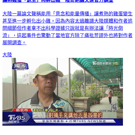
大陸一篇論文聲稱能用「意念和能量傳播」讓煮熟的雞蛋變生
甚至進一步孵化出小雞。因為內容太過離譜大陸媒體和作者追
問細節但作者拿不出科學證據只說就是有辦法讓「時光倒
流」，這起事件也驚動了當地官方除了痛批荒謬外也將對作者
展開調查。
大陸