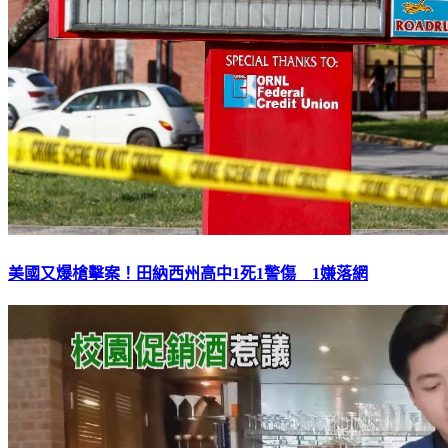
美國又爆槍擊案！田納西州高中1死1警傷 1嫌落網