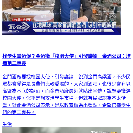
找學生當酒促？金酒徵「校園大使」引發議論 金酒公司：培
養第二專長
金門酒廠要找校園大使，引發議論！說到金門高粱酒，不少民
眾都會覺得是長輩們比較愛喝的，大家到酒吧，也很少會有以
高粱為基底的調酒，而金門酒廠最近就貼出宣傳，說想要徵選
校園大使，似乎是想攻進學生市場，但就有民眾認為不太恰
當，對此金酒公司表示，是以教育做為出發點，希望培養學生
們的第二專長。
生活