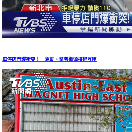
車停店門爆衝突！ 駕駛、業者街頭持棍互嗆