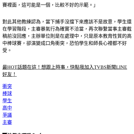
對此其他教練認為，當下捕手沒擋下來應該不是故意，學生還
在學習階段，主審暴氣行為確實不洽當，再次聯繫當事主審截
稿前沒回應，主辦單位則是在處理中，只是原本教育性質的高
中棒球賽，卻演變成口角衝突，恐怕學生和師長心裡都不好
受。
最HOT話題在這！想跟上時事，快點我加入TVBS新聞LINE
好友！
衝突
棒球
學生
高中
爭議
主審
◤放假去哪玩？◢