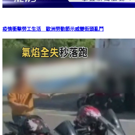
疫情衝擊勞工生活 歐洲勞動節示威變街頭亂鬥