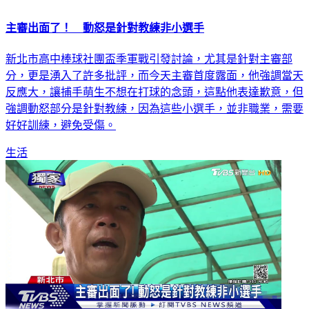
主審出面了！ 動怒是針對教練非小選手
新北市高中棒球社團盃季軍戰引發討論，尤其是針對主審部
分，更是湧入了許多批評，而今天主審首度露面，他強調當天
反應大，讓捕手萌生不想在打球的念頭，這點他表達歉意，但
強調動怒部分是針對教練，因為這些小選手，並非職業，需要
好好訓練，避免受傷。
生活