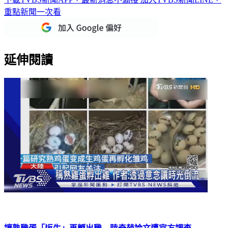
延伸閱讀
讓熟雞蛋「返生」再孵出雞 陸奇葩論文遭官方調查