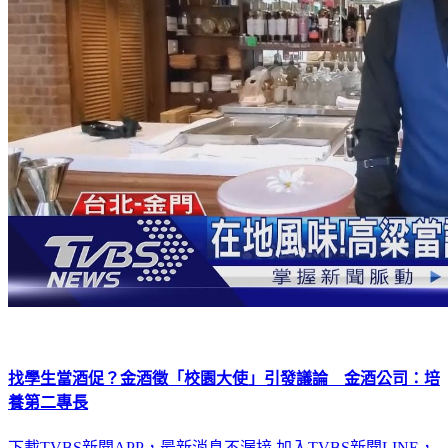
找學生當酒促？金酒徵「校園大使」引發議論 金酒公司：培
養第二專長
下載TVBS新聞APP，最新消息不漏接
加入TVBS新聞LINE，
重點新聞一次看