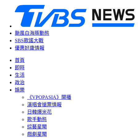
颱風白海豚動態
SBS歌謠大戰
優惠好康情報
首頁
即時
生活
政治
娛樂
《VPOPASIA》開播
演唱會搶票情報
日韓爆米花
歌手動態
綜藝星聞
戲劇星聞