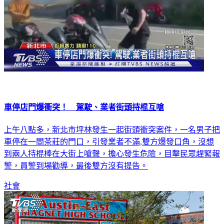
車停店門爆衝突！ 駕駛、業者街頭持棍互嗆
上午八點多，新北市坪林發生一起街頭衝突案件，一名男子把
車停在一間茶莊的門口，引發業者不滿,雙方爆發口角，沒想
到兩人持棍棒在大街上嗆聲，擔心發生危險，目擊民眾趕緊報
警，員警到場勸導，最後雙方沒有提告。
社會