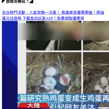
全台熱門活動、人氣攻略一次看！
高雄美食優惠開搶！再抽
萬元住宿券
下載食尚玩家APP！免費領取優惠券