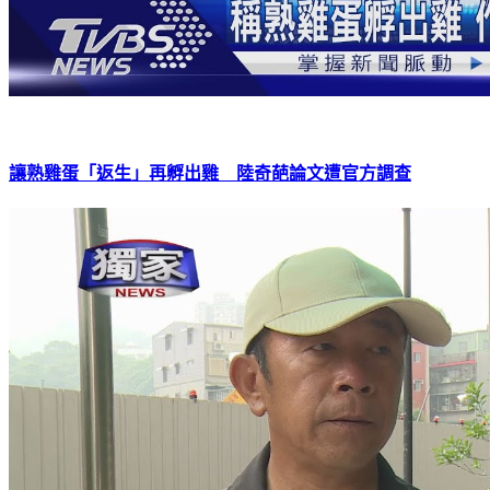
讓熟雞蛋「返生」再孵出雞 陸奇葩論文遭官方調查