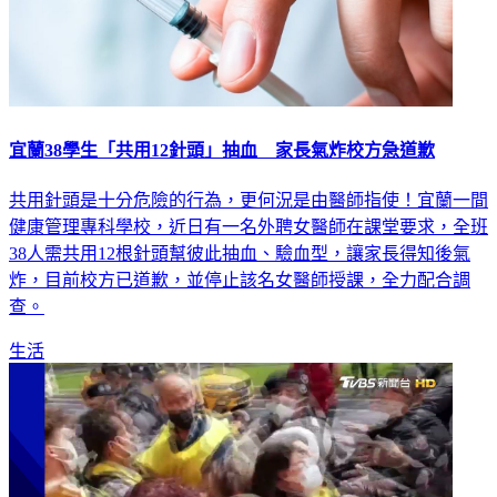
宜蘭38學生「共用12針頭」抽血 家長氣炸校方急道歉
共用針頭是十分危險的行為，更何況是由醫師指使！宜蘭一間
健康管理專科學校，近日有一名外聘女醫師在課堂要求，全班
38人需共用12根針頭幫彼此抽血、驗血型，讓家長得知後氣
炸，目前校方已道歉，並停止該名女醫師授課，全力配合調
查。
生活