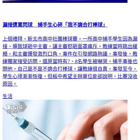
漏接遭罵閃球 捕手生心碎「我不適合打棒球」
上個禮拜，新北市高中社團棒球賽，一所高中捕手學生因為漏
接，導致球砸中主審，讓主審怒砸面罩痛斥，教練當時跳出緩
頰，和主審爆發激烈口角，事件在引發網路熱議，事發後，教
練獨家接受訪問，還原當時有7、8名學生被嚇哭，捕手事後也
問他，自己是不是不適合打棒球，讓教練很自責，事發至今，
學生心境漸漸恢復，但板中希望主辦單位能卻說明，比賽沒收
原因。
生活