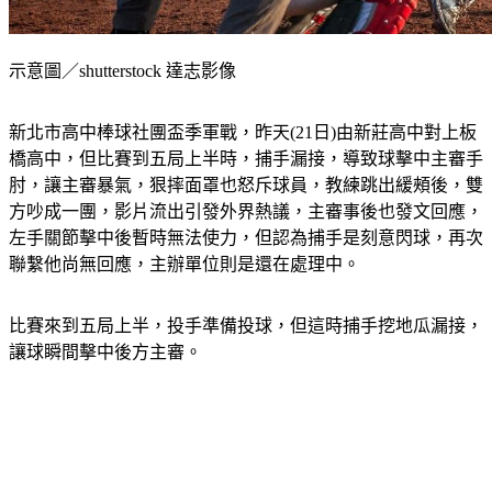
示意圖／shutterstock 達志影像
新北市高中棒球社團盃季軍戰，昨天(21日)由新莊高中對上板
橋高中，但比賽到五局上半時，捕手漏接，導致球擊中主審手
肘，讓主審暴氣，狠摔面罩也怒斥球員，教練跳出緩頰後，雙
方吵成一團，影片流出引發外界熱議，主審事後也發文回應，
左手關節擊中後暫時無法使力，但認為捕手是刻意閃球，再次
聯繫他尚無回應，主辦單位則是還在處理中。
比賽來到五局上半，投手準備投球，但這時捕手挖地瓜漏接，
讓球瞬間擊中後方主審。