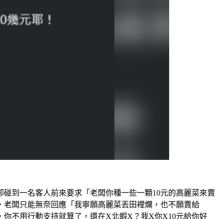
碰到一名客人前來要求「老闆你種一些一顆10元的高麗菜來賣
，老闆只能無奈回應「我寧願高麗菜丟田裡爛，也不願賣給
你不用行動支持就算了，還在X北蝦X？我X你X10元給你好