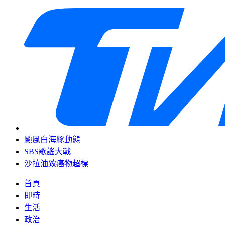
颱風白海豚動態
SBS歌謠大戰
沙拉油致癌物超標
首頁
即時
生活
政治