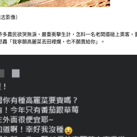
k達志影像）
許多農民欲哭無淚，嚴重衝擊生計，怎料一名老闆還碰上奧客，要
怒轟「我寧願高麗菜丟田裡爛，也不願賣給你」。