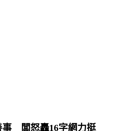
慘狀
善事 闆怒轟16字網力挺