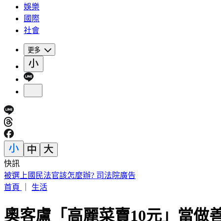
娛樂
國際
社會
更多
快訊
桃園85歲嬤遭「鐵拐狂砸」亡！老伴自首殺人 兒媳返家驚見
首頁
｜
生活
奧客盧「高麗菜賣10元」當做