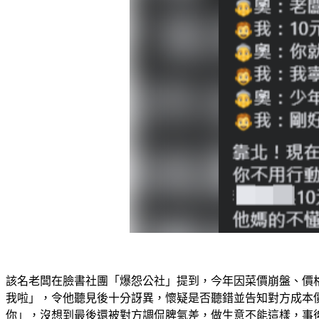
該名老闆在臉書社團「爆怨公社」提到，今年因菜價崩盤、價
我啦」，令他聽見後十分訝異，懷疑是否聽錯並告知對方成本
你」，沒想到最後還被對方調侃脾氣差，做生意不能這樣，事後