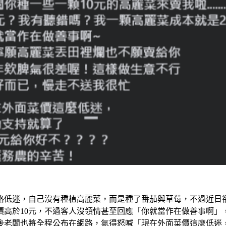
格低迷，自己沒有種植高麗菜，而是種了番茄與草莓，不過近日卻
價高於10元，不過客人沒領情甚至回應「你就當作在做善事啊」
老闆也將全程公布在網路，氣得怒喊「現在外面菜價這麼低迷，