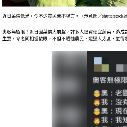
近日菜價低迷，令不少農民苦不堪言。（示意圖／shutterstoc
奧客
無極限！近日因
菜價
大崩盤，許多人搶買便宜蔬菜，造成
生意
，令老闆相當傻眼，不但不體恤農民，還逼人太甚，氣得