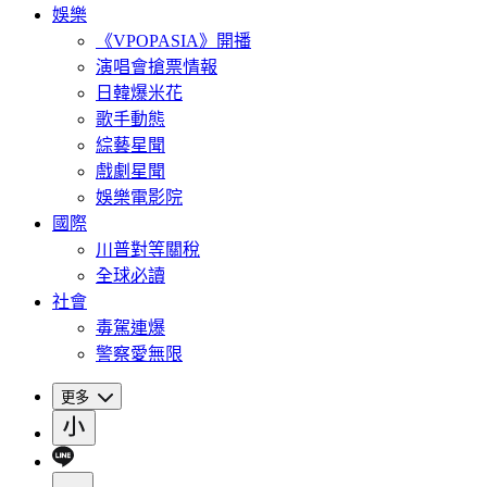
娛樂
《VPOPASIA》開播
演唱會搶票情報
日韓爆米花
歌手動態
綜藝星聞
戲劇星聞
娛樂電影院
國際
川普對等關稅
全球必讀
社會
毒駕連爆
警察愛無限
更多