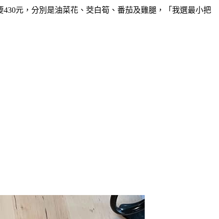
430元，分別是油菜花、茭白筍、番茄及雞腿，「我選最小把