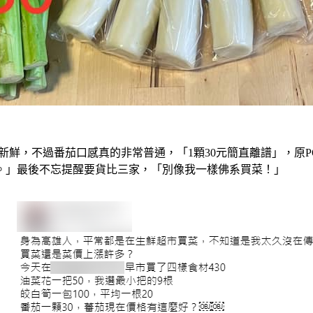
鮮，不過番茄口感真的非常普通，「1顆30元簡直離譜」，原PO認
。」最後不忘提醒要貨比三家，「別像我一樣佛系買菜！」