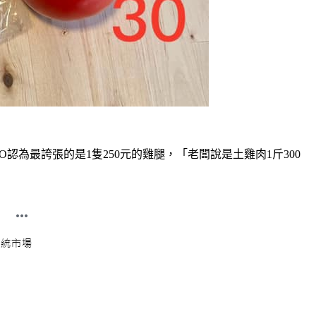
為最誇張的是1隻250元的雞腿，「老闆說是土雞肉1斤300