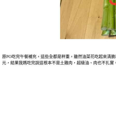
原PO吃完午餐補充，這些全都是秤重，雖然油菜花吃起來清脆新
元，結果我媽吃完說這根本不是土雞肉，超級油、肉也不扎實