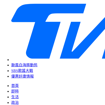
颱風白海豚動態
SBS歌謠大戰
優惠好康情報
首頁
即時
生活
政治