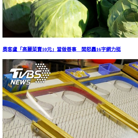
奧客盧「高麗菜賣10元」當做善事 闆怒轟16字網力挺