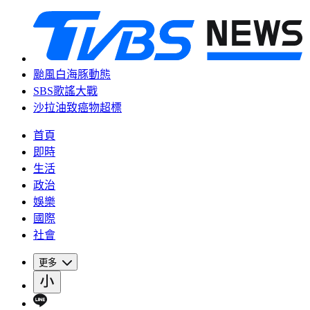
颱風白海豚動態
SBS歌謠大戰
沙拉油致癌物超標
首頁
即時
生活
政治
娛樂
國際
社會
更多