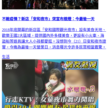
不敵疫情？新店「安和夜市」突宣布熄燈：今最後一天
2018年底開幕的新店區「安和國際觀光夜市」設有美食天地、
歡樂王國2大區域，提供國內外多樣美食，更設有小火車、海
盜船等遊具讓大人小孩都愛逛。沒想到今（21）日安和夜市證
實，今晚為最後一天營業日，消息曝光令許多民眾相當震驚。
生活