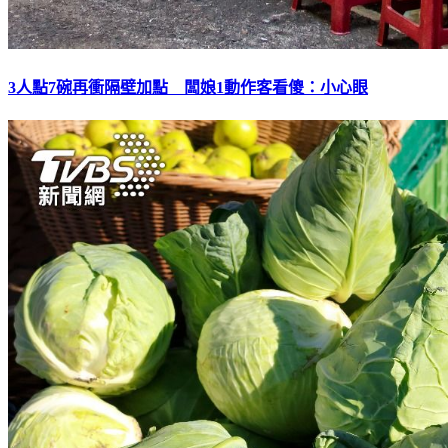
3人點7碗再衝隔壁加點 闆娘1動作客看傻：小心眼