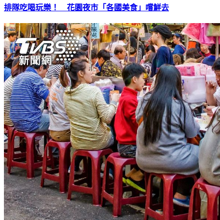
排隊吃喝玩樂！ 花園夜市「各國美食」嚐鮮去