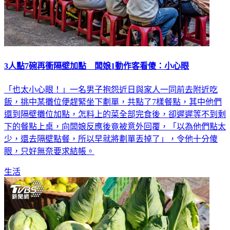
3人點7碗再衝隔壁加點 闆娘1動作客看傻：小心眼
「也太小心眼！」一名男子抱怨近日與家人一同前去附近吃
飯，挑中某攤位便趕緊坐下劃單，共點了7樣餐點，其中他們
還到隔壁攤位加點，怎料上的菜全部完食後，卻遲遲等不到剩
下的餐點上桌，向闆娘反應後竟被意外回覆，「以為他們點太
少，還去隔壁點餐，所以早就將劃單丟掉了」，令他十分傻
眼，只好無奈要求結帳。
生活