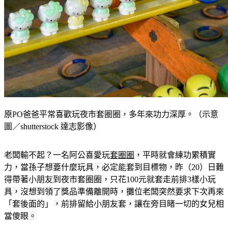
原PO爸爸平常喜歡玩夜市套圈圈，多年來功力深厚。（示意
圖／shutterstock 達志影像）
老闆輸不起？一名阿公喜愛玩
套圈圈
，平時就會練功累積實
力，當孫子想要什麼玩具，必定能套到目標物，昨（20）日難
得帶著小朋友到夜市套圈圈，只花100元就套走前排3樣小玩
具，沒想到領了獎品準備離開時，攤位老闆突然要求下次再來
「套後面的」，前排留給小朋友套，讓在旁目睹一切的女兒相
當傻眼。