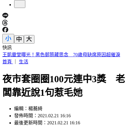
快訊
白海豚颱風擱淺又猛回血！水氣猛灌一片紫白 連下雨6天
首頁
｜
生活
夜市套圈圈100元連中3獎 老
闆靠近說1句惹毛她
編輯：楊蕎綺
發佈時間：2021.02.21 16:16
最後更新時間：2021.02.21 16:16