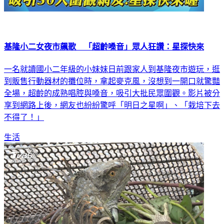
基隆小二女夜市飆歌 「超齡嗓音」眾人狂讚：星探快來
一名就讀國小二年級的小妹妹日前跟家人到基隆夜市遊玩，逛
到販售行動器材的攤位時，拿起麥克風，沒想到一開口就驚豔
全場，超齡的成熟唱腔與嗓音，吸引大批民眾圍觀。影片被分
享到網路上後，網友也紛紛驚呼「明日之星啊」、「栽培下去
不得了！」
生活