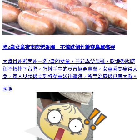
陸2歲女童夜市吃烤香腸 不慎跌倒竹籤穿鼻翼痛哭
大陸貴州黔南州一名2歲的女童，日前與父母逛，吃烤香腸時
卻不慎摔下台階，怎料手中的竟直插穿鼻翼，女童瞬間痛得大
哭，家人見狀後立刻將女童送往醫院，所幸治療後已無大礙。
國際