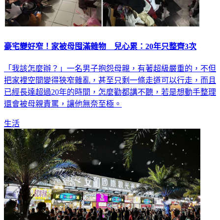
豪宅變好窄！家被母囤滿雜物 兒心累：20年只整齊3次
「我該怎麼辦？」一名男子抱怨母親，有著超級嚴重的，不但
把家裡空間變得狹窄雜亂，甚至只剩一條走道可以行走，而且
已經長達超過20年的時間，怎麼勸都講不聽，若是想動手整理
還會被母親責罵，讓他無奈至極。
生活