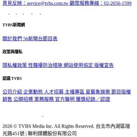
意見反映：service@tvbs.com.tw
觀眾服務專線：02-2656-1599
TVBS新聞網
關於我們
56新聞台節目表
政策與隱私
隱私權政策
性騷擾防治措施
網站使用協定
版權宣告
認識 TVBS
公司介紹
企業動態
人才招募
主播專區
星藝象娛樂
節目版權
銷售
公開招標
業務服務
官方聲明
獲獎紀錄／認證
2026 © TVBS Media Inc. All Rights Reserved. 台北市內湖區瑞
光路451號 | 聯利媒體股份有限公司