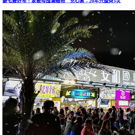
豪宅變好窄！家被母囤滿雜物 兒心累：20年只整齊3次