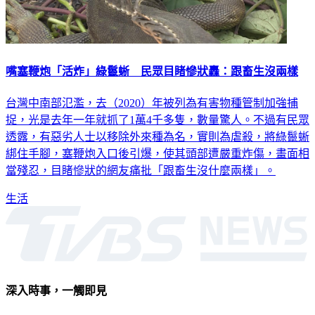
嘴塞鞭炮「活炸」綠鬣蜥 民眾目睹慘狀轟：跟畜生沒兩樣
台灣中南部氾濫，去（2020）年被列為有害物種管制加強捕
捉，光是去年一年就抓了1萬4千多隻，數量驚人。不過有民眾
透露，有惡劣人士以移除外來種為名，實則為虐殺，將綠鬣蜥
綁住手腳，塞鞭炮入口後引爆，使其頭部遭嚴重炸傷，畫面相
當殘忍，目睹慘狀的網友痛批「跟畜生沒什麼兩樣」。
生活
深入時事，一觸即見