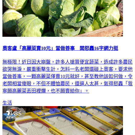
奧客盧「高麗菜賣10元」當做善事 闆怒轟16字網力挺
無極限！近日因大崩盤，許多人搶買便宜蔬菜，造成許多農民
欲哭無淚，嚴重衝擊生計，怎料一名老闆還碰上奧客，要求他
當做善事，一顆高麗菜僅賣10元就好，甚至教他該如何做，令
老闆相當傻眼，不但不體恤農民，還逼人太甚，氣得怒轟「我
寧願高麗菜丟田裡爛，也不願賣給你」。
生活