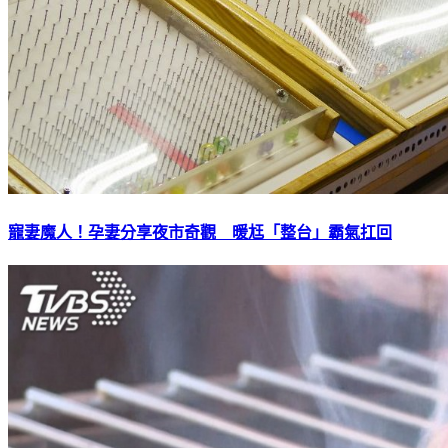
寵妻魔人！孕妻分享夜市奇觀 暖尪「整台」霸氣扛回