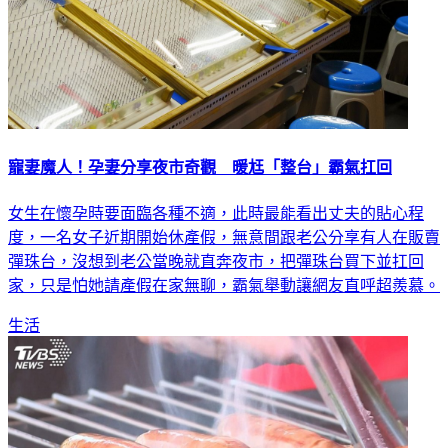
寵妻魔人！孕妻分享夜市奇觀 暖尪「整台」霸氣扛回
女生在懷孕時要面臨各種不適，此時最能看出丈夫的貼心程
度，一名女子近期開始休產假，無意間跟老公分享有人在販賣
彈珠台，沒想到老公當晚就直奔夜市，把彈珠台買下並扛回
家，只是怕她請產假在家無聊，霸氣舉動讓網友直呼超羨慕。
生活