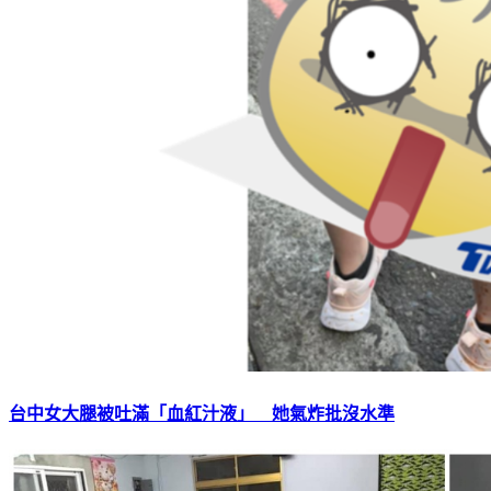
台中女大腿被吐滿「血紅汁液」 她氣炸批沒水準