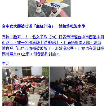
台中女大腿被吐滿「血紅汁液」 她氣炸批沒水準
有夠「胎哥」！一名女子昨（20）日表示行經台中市西區中興
街路上，被一名機車騎士從背後吐 ，吐滿她整條大腿，她氣
憤直呼「出門心情都被破壞了，無敵沒水準。」她也在當日晚
間將照片PO上網，引發熱烈討論。
生活