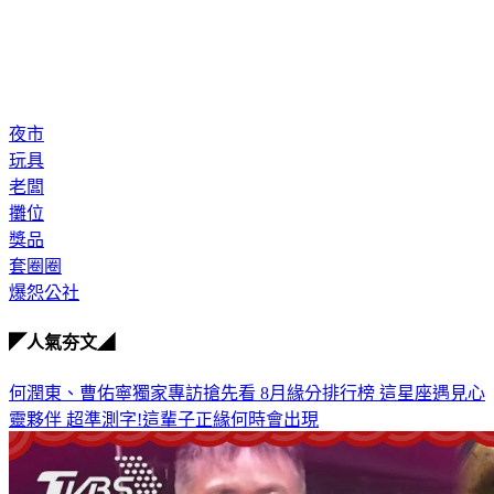
夜市
玩具
老闆
攤位
獎品
套圈圈
爆怨公社
◤人氣夯文◢
何潤東、曹佑寧獨家專訪搶先看
8月緣分排行榜 這星座遇見心
靈夥伴
超準測字!這輩子正緣何時會出現