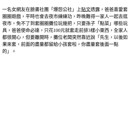
一名女網友在臉書社團「爆怨公社」上
貼文
透露，爸爸喜愛套
圈圈遊戲，平時也會去夜市練練功，昨晚難得一家人一起去逛
夜市，免不了到套圈圈攤位玩幾把，只要孫子「點菜」哪些玩
具，爸爸使命必達，只花100元就套走前排3樣小東西，全家人
都很開心，但要離開時，攤位老闆突然靠近說「先生，以後如
果來套，前面的盡量都留給小孩套啦，你盡量套後面一點
的」。