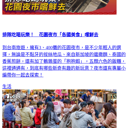
排隊吃喝玩樂！ 花園夜市「各國美食」嚐鮮去
到台南旅遊，擁有3、400攤的花園夜市，是不少年輕人的選
擇，無論是不黏牙的拔絲地瓜、來自新加坡的邋撒麵、泰國的
香蕉煎餅，還有加了鵪鶉蛋的「抱抱蝦」，五顏六色的飯糰，
這裡通通有，到底有哪些新奇有趣的新玩意？夜市還有專屬小
編帶你一起去探索！
生活