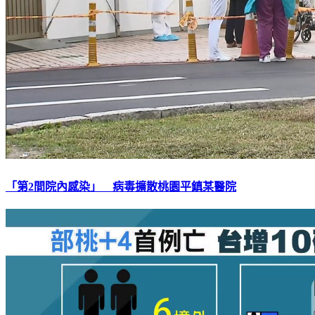
「第2間院內感染」 病毒擴散桃園平鎮某醫院