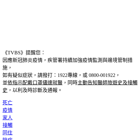
《TVBS》提醒您：
因應新冠肺炎疫情，疾管署持續加強疫情監測與邊境管制措
施，
如有疑似症狀，請撥打：1922專線，或 0800-001922，
並
依指示配戴口罩儘速就醫
，同時
主動告知醫師旅遊史及接觸
史
，以利及時診斷及通報。
死亡
疫情
家人
接觸
同住