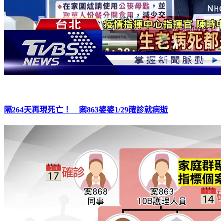
隔264天再現死亡！ 案863婆婆1/29確診就病逝