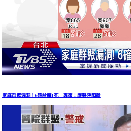
家庭群聚漏洞！6確診釀1死 專家：應醫院隔離