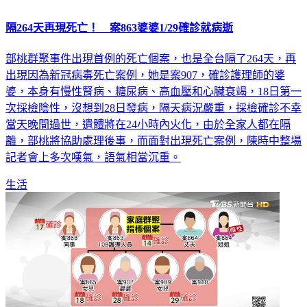
隔264天再現死亡！ 案863婆婆1/29確診就病逝
部桃群聚事件出現首例的死亡個案，也是全台隔了264天，再
出現因為新冠病毒死亡案例，她是案907，確診護理師的婆
婆，本身有慢性腎病、糖尿病、高血壓和心臟衰竭，18日第一
次採檢陰性，沒想到28日發病，隔天病況嚴重，採檢確診不幸
當天晚間過世，遺體將在24小時內火化，由於全家人都在隔
離，部桃將協助處理後事，而面對出現死亡案例，陳時中整場
記者會上多次嘆氣，語氣相當沉重。
生活