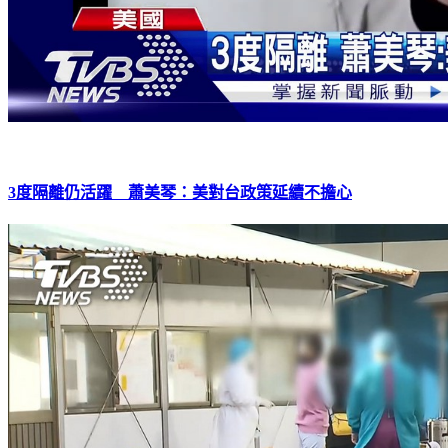
3度隔離仍活躍 蕭美琴：美對台政策延續不擔心