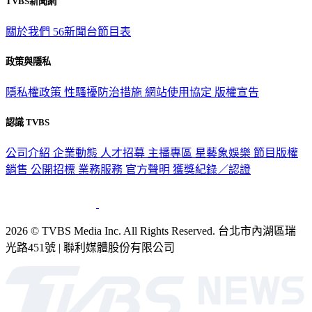
TVBS新聞網
關於我們
56新聞台節目表
政策與隱私
隱私權政策
性騷擾防治措施
網站使用協定
版權宣告
認識 TVBS
公司介紹
企業動態
人才招募
主播專區
星藝象娛樂
節目版權
銷售
公開招標
業務服務
官方聲明
獲獎紀錄／認證
2026 © TVBS Media Inc. All Rights Reserved. 台北市內湖區瑞
光路451號 | 聯利媒體股份有限公司