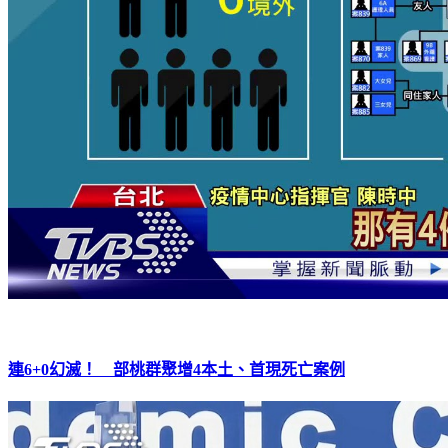
連6+0幻滅！ 部桃群聚增4本土、首現死亡案例