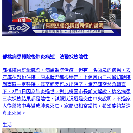
部桃病患轉院後肺炎病逝 法醫採檢陰性
部桃院內群聚感染，病患轉院治療，但有一名68歲的病患，去
年底在部桃住院，原本狀況都很穩定，上個月19日被通知轉院
到南區一家醫院，甚至都要可以出院了，病況卻突然急轉直
下，2月1日因為肺炎過世，對此桃園市長鄭文燦說，這名病患
三次採檢結果都是陰性，詳細狀況還是交由中央說明，不過家
人從藥物中毒變成肺炎死亡，家屬也相當錯愕，希望能夠釐清
真正死因。
生活