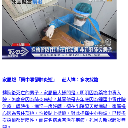
家屬怨「藥中毒卻肺炎逝」 莊人祥：多次採陰
轉院後死亡的男子，家屬最大疑問是，明明因為藥物中毒入
院，怎麼會因為肺炎病逝？其實他是去年底因為鋰鹽中毒住院
治療，轉院後，病況一度好轉，卻在出院隔天就病逝，家屬擔
心因為曾住部桃，怕被貼上標籤，對此指揮中心強調，已經多
次採檢都是陰性，而這名病患有潛在疾病，死因與新冠肺炎無
關。