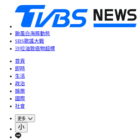
颱風白海豚動態
SBS歌謠大戰
沙拉油致癌物超標
首頁
即時
生活
政治
娛樂
國際
社會
更多