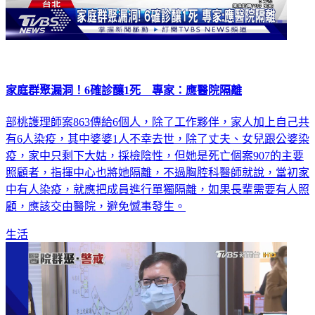
家庭群聚漏洞！6確診釀1死 專家：應醫院隔離
部桃護理師案863傳給6個人，除了工作夥伴，家人加上自己共
有6人染疫，其中婆婆1人不幸去世，除了丈夫、女兒跟公婆染
疫，家中只剩下大姑，採檢陰性，但她是死亡個案907的主要
照顧者，指揮中心也將她隔離，不過胸腔科醫師就說，當初家
中有人染疫，就應把成員進行單獨隔離，如果長輩需要有人照
顧，應該交由醫院，避免憾事發生。
生活