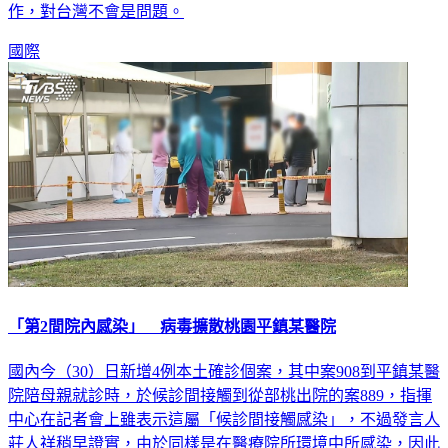
作，對台灣不會是問題。
國際
「第2間院內感染」 病毒擴散桃園平鎮某醫院
國內今（30）日新增4例本土確診個案，其中案908到平鎮某醫
院陪母親就診時，於候診間接觸到從部桃出院的案889，指揮
中心在記者會上雖表示這屬「候診間接觸感染」，不過發言人
莊人祥稍早證實，由於同樣是在醫療院所環境中所感染，因此