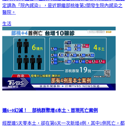
定調為「院內感染」，是近期繼部桃後第2間發生院內感染之
醫院。
生活
連6+0幻滅！ 部桃群聚增4本土、首現死亡案例
經歷連5天零本土，卻在第6天一次新增4例，其中1例死亡，都