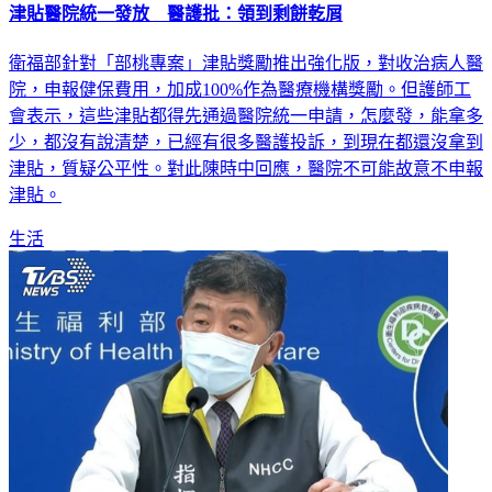
津貼醫院統一發放 醫護批：領到剩餅乾屑
衛福部針對「部桃專案」津貼獎勵推出強化版，對收治病人醫
院，申報健保費用，加成100%作為醫療機構獎勵。但護師工
會表示，這些津貼都得先通過醫院統一申請，怎麼發，能拿多
少，都沒有說清楚，已經有很多醫護投訴，到現在都還沒拿到
津貼，質疑公平性。對此陳時中回應，醫院不可能故意不申報
津貼。
生活