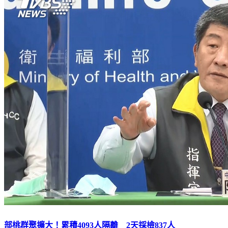
部桃群聚擴大！累積4093人隔離 2天採檢837人