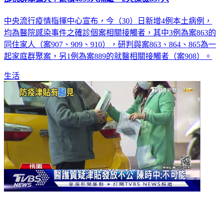
中央流行疫情指揮中心宣布，今（30）日新增4例本土病例，
均為醫院感染事件之確診個案相關接觸者，其中3例為案863的
同住家人（案907、909、910），研判與案863、864、865為一
起家庭群聚案，另1例為案889的就醫相關接觸者（案908）。
生活