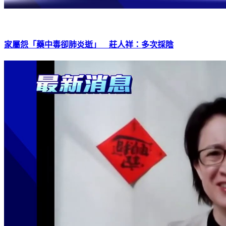
家屬怨「藥中毒卻肺炎逝」 莊人祥：多次採陰