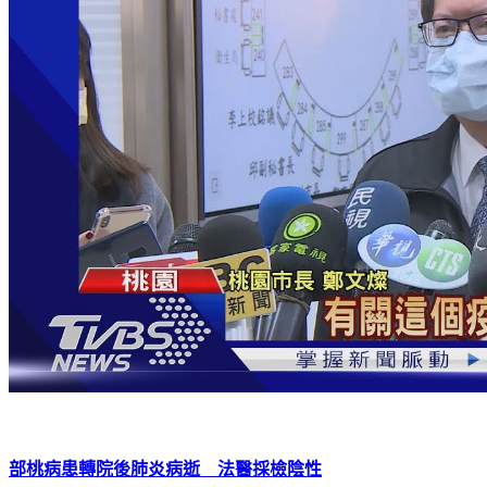
部桃病患轉院後肺炎病逝 法醫採檢陰性