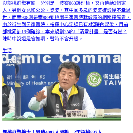
與部桃群聚有關！分別是一波案863護理師，又再傳給3個家
人，另個女兒和公公、婆婆，其中80多歲的婆婆確診後不幸過
世，而案908則是案889到桃園另家醫院就診時的相關接觸者，
由於衍生到另家醫院，指揮中心定調已有2起院內感染，目前
部桃累計19例確診，本來規劃2/4的「清零計畫」是否有變？
陳時中說還是會如期、暫時不會升級。
生活
部桃群聚擴大！累積4093人隔離 2天採檢837人