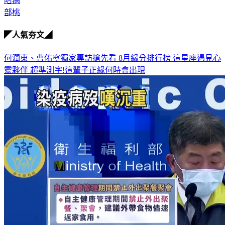
陪病
部桃
◤人氣夯文◢
何潤東、曹佑寧獨家專訪搶先看
8月緣分排行榜 這星座遇見心
靈夥伴
超準測字!這輩子正緣何時會出現