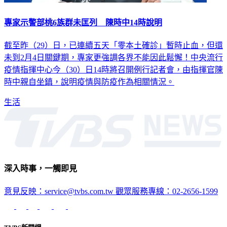
專家示警部桃6族群未匡列 陳時中14時說明
截至昨（29）日，已連續五天「零本土確診」暫時止血，但還
未到2月4日關鍵期，專家更強調各界不能因此鬆懈！中央流行
疫情指揮中心今（30）日14時將召開例行記者會，由指揮官陳
時中親自坐鎮，說明疫情與防疫作為相關情況。
生活
深入時事，一觸即見
意見反映：service@tvbs.com.tw
觀眾服務專線：02-2656-1599