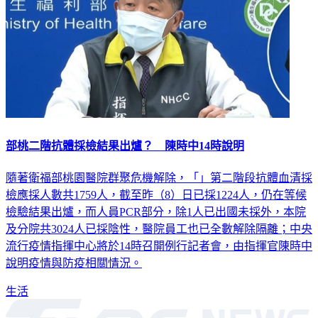
部桃二階抗體採檢結果出爐？ 陳時中14時說明
隨著衛福部桃園醫院群聚危機解除，「」第二階段抗體血清採
檢應採人數共1759人，截至昨（8）日已採1224人，仍在等候
檢驗結果出爐，而人員PCR部分，除1人已出國未採外，本院
及分院共3024人已採陰性，醫院員工也已全數解除隔離；中央
流行疫情指揮中心將於14時召開例行記者會，由指揮官陳時中
說明疫情與防疫相關情況。
生活