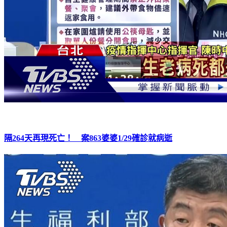
隔264天再現死亡！ 案863婆婆1/29確診就病逝