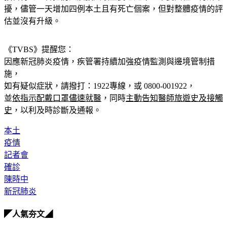
預料得到，會把防火牆擴大最主要也是希望不要與社區有所干
擾，儘管一天增加四例本土且有死亡個案，但對整體疫情的評
估並沒有升級。
《TVBS》提醒您：
因應新冠肺炎疫情，疾管署持續加強疫情監測與邊境管制措
施，
如有疑似症狀，請撥打：1922專線，或 0800-001922，
並
依指示配戴口罩儘速就醫
，同時
主動告知醫師旅遊史及接觸
史
，以利及時診斷及通報。
本土
疫情
記者會
確診
陳時中
新冠肺炎
◤人氣夯文◢