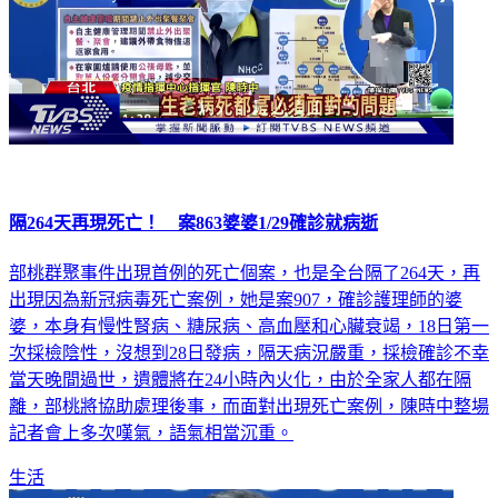
隔264天再現死亡！ 案863婆婆1/29確診就病逝
部桃群聚事件出現首例的死亡個案，也是全台隔了264天，再
出現因為新冠病毒死亡案例，她是案907，確診護理師的婆
婆，本身有慢性腎病、糖尿病、高血壓和心臟衰竭，18日第一
次採檢陰性，沒想到28日發病，隔天病況嚴重，採檢確診不幸
當天晚間過世，遺體將在24小時內火化，由於全家人都在隔
離，部桃將協助處理後事，而面對出現死亡案例，陳時中整場
記者會上多次嘆氣，語氣相當沉重。