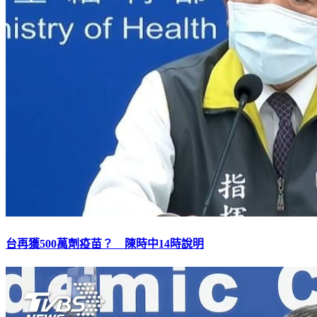
台再獲500萬劑疫苗？ 陳時中14時說明