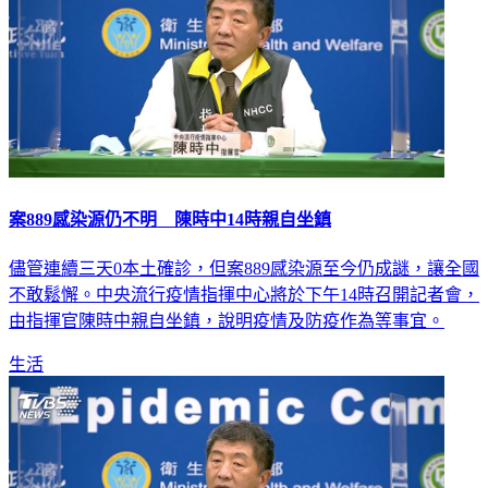
案889感染源仍不明 陳時中14時親自坐鎮
儘管連續三天0本土確診，但案889感染源至今仍成謎，讓全國
不敢鬆懈。中央流行疫情指揮中心將於下午14時召開記者會，
由指揮官陳時中親自坐鎮，說明疫情及防疫作為等事宜。
生活