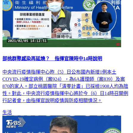
部桃群聚感染再延燒？ 指揮官陳時中14時說明
中央流行疫情指揮中心昨（5）日公布國內新增1例本土
COVID-19確定病例（案924），為6A護理師（案839）及案
870的家人。部立桃園醫院「清零計畫」已採檢1908人均為陰
性。對此，中央流行疫情指揮中心將於今（6）日14時召開例
行記者會，由指揮官說明疫情與防疫相關情況。
生活