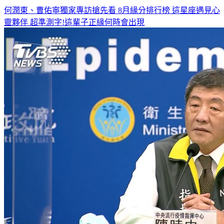
何潤東、曹佑寧獨家專訪搶先看
8月緣分排行榜 這星座遇見心
靈夥伴
超準測字!這輩子正緣何時會出現