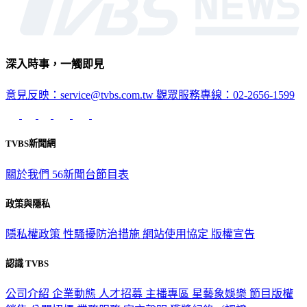
深入時事，一觸即見
意見反映：service@tvbs.com.tw
觀眾服務專線：02-2656-1599
TVBS新聞網
關於我們
56新聞台節目表
政策與隱私
隱私權政策
性騷擾防治措施
網站使用協定
版權宣告
認識 TVBS