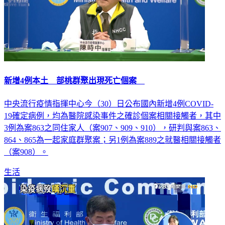
新增4例本土 部桃群聚出現死亡個案
中央流行疫情指揮中心今（30）日公布國內新增4例COVID-
19確定病例，均為醫院感染事件之確診個案相關接觸者，其中
3例為案863之同住家人（案907、909、910），研判與案863、
864、865為一起家庭群聚案；另1例為案889之就醫相關接觸者
（案908）。
生活