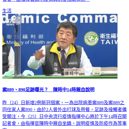
者會，由指揮官說明疫情與防疫相關情況。
生活
案889、890足跡曝光？ 陳時中14時親自說明
昨（24）日新增2例新冠個案，一為出院病患案889及案889之
同住家人案890，由於2人曾外出打球及用餐，足跡及接觸者備
受關注，今（25）日中央流行疫情指揮中心將於下午14時召開