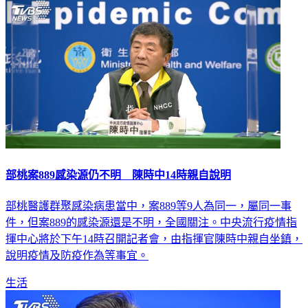
生活
部桃案889感染源仍不明 陳時中14時親自說明
部桃醫護群聚感染病患當中，案889等9人為同一，屬同一事
件，但案889的感染源還是不明，全國關注。中央流行疫情指
揮中心將於下午14時召開記者會，由指揮官陳時中親自坐鎮，
說明疫情及防疫作為等事宜。
生活