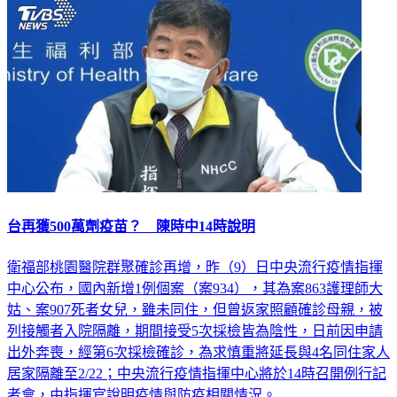
生活
台再獲500萬劑疫苗？ 陳時中14時說明
衛福部桃園醫院群聚確診再增，昨（9）日中央流行疫情指揮
中心公布，國內新增1例個案（案934），其為案863護理師大
姑、案907死者女兒，雖未同住，但曾返家照顧確診母親，被
列接觸者入院隔離，期間接受5次採檢皆為陰性，日前因申請
出外奔喪，經第6次採檢確診，為求慎重將延長與4名同住家人
居家隔離至2/22；中央流行疫情指揮中心將於14時召開例行記