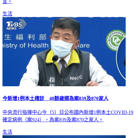
記者會，由指揮官陳時中親自坐鎮，說明疫情及防疫作為等事
宜。
生活
今新增1例本土確診 40餘歲婦為案839及870家人
中央流行指揮中心今（5）日公布國內新增1例本土COVID-19
確定病例（案924），為案839及案870之家人。