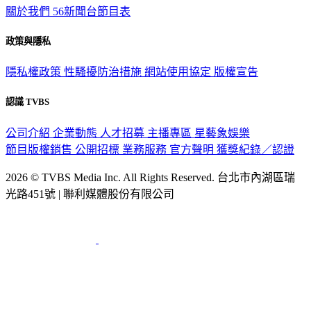
關於我們
56新聞台節目表
政策與隱私
隱私權政策
性騷擾防治措施
網站使用協定
版權宣告
認識 TVBS
公司介紹
企業動態
人才招募
主播專區
星藝象娛樂
節目版權銷售
公開招標
業務服務
官方聲明
獲獎紀錄／認證
2026 © TVBS Media Inc. All Rights Reserved. 台北市內湖區瑞
光路451號 | 聯利媒體股份有限公司