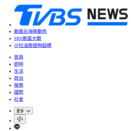
颱風白海豚動態
SBS歌謠大戰
沙拉油致癌物超標
首頁
即時
生活
政治
娛樂
國際
社會
更多