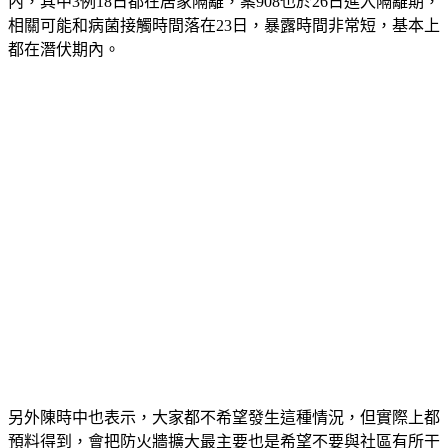
性面來看，並未對疫情發展造成嚴重影響，因為皆於防火牆
內，其中3例18日都在居家隔離，案908也於26日進入隔離期，
相關可能和病菌接觸時間落在23日，暴露時間非常短，基本上
都在潛伏期內。
另外陳時中也表示，大家都不希望發生這種情況，但實際上都