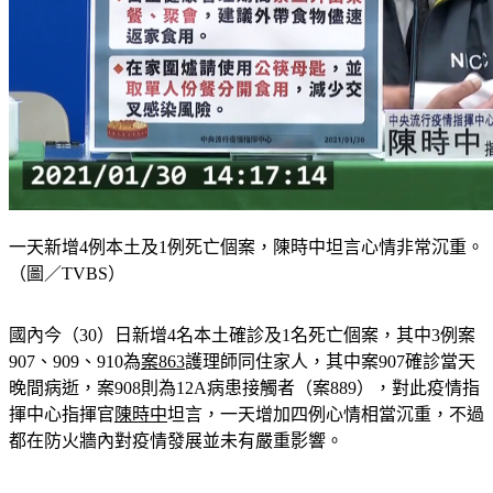
一天新增4例本土及1例死亡個案，陳時中坦言心情非常沉重。
（圖／TVBS）
國內今（30）日新增4名本土確診及1名死亡個案，其中3例案
907、909、910為
案863
護理師同住家人，其中案907確診當天
晚間病逝，案908則為12A病患接觸者（案889），對此疫情指
揮中心指揮官
陳時中
坦言，一天增加四例心情相當沉重，不過
都在防火牆內對疫情發展並未有嚴重影響。