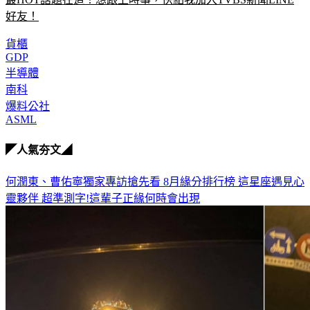
貨櫃
GDP
半導體
南科
爆料公社
ASML
◤人氣夯文◢
何潤東、曹佑寧獨家專訪搶先看
8月緣分排行榜 這星座遇見心
靈夥伴
超準測字!這輩子正緣何時會出現