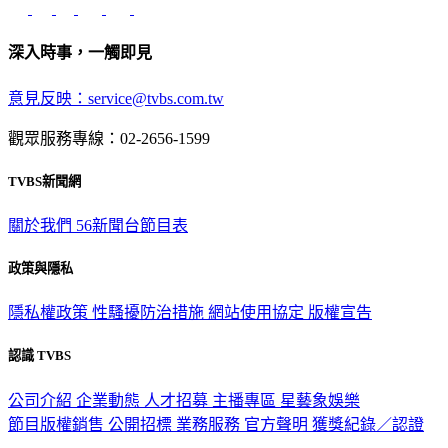
深入時事，一觸即見
意見反映：service@tvbs.com.tw
觀眾服務專線：02-2656-1599
TVBS新聞網
關於我們
56新聞台節目表
政策與隱私
隱私權政策
性騷擾防治措施
網站使用協定
版權宣告
認識 TVBS
公司介紹
企業動態
人才招募
主播專區
星藝象娛樂
節目版權銷售
公開招標
業務服務
官方聲明
獲獎紀錄／認證
2026 © TVBS Media Inc. All Rights Reserved. 台北市內湖區瑞