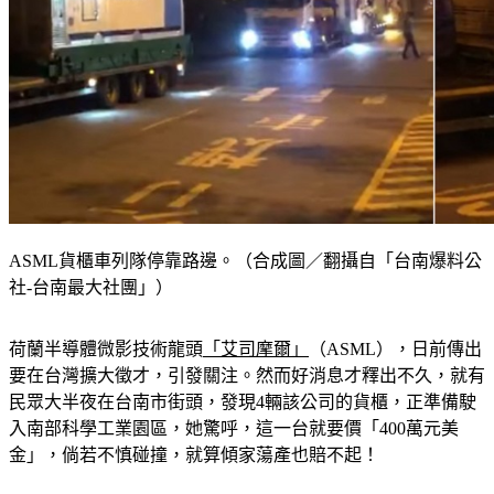
ASML貨櫃車列隊停靠路邊。（合成圖／翻攝自「台南爆料公
社-台南最大社團」）
荷蘭半導體微影技術龍頭
「艾司摩爾」
（ASML），日前傳出
要在台灣擴大徵才，引發關注。然而好消息才釋出不久，就有
民眾大半夜在台南市街頭，發現4輛該公司的貨櫃，正準備駛
入南部科學工業園區，她驚呼，這一台就要價「400萬元美
金」，倘若不慎碰撞，就算傾家蕩產也賠不起！