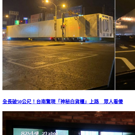
全長破50公尺！台南驚現「神秘白貨櫃」上路 眾人看傻