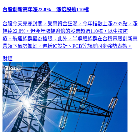
台股創新高年漲22.8% 漲倍股逾110檔
台股今天亮麗封關，受惠資金狂潮，今年指數上漲2735點，漲
幅達22.8%，但今年漲幅逾倍的股票超過110檔，以生技防
疫、航運族群最為搶眼；此外，半導體族群在台積電屢創新高
帶領下氣勢如虹，包括IC設計、PCB等族群同步強勢表態。
財經
用電大戶條款公告 300家企業元旦起強制裝綠電