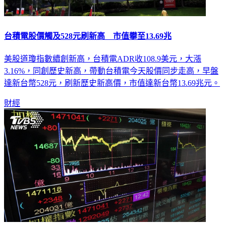
台積電股價觸及528元刷新高 市值攀至13.69兆
美股道瓊指數續創新高，台積電ADR收108.9美元，大漲
3.16%，同創歷史新高，帶動台積電今天股價同步走高，早盤
達新台幣528元，刷新歷史新高價，市值達新台幣13.69兆元。
財經