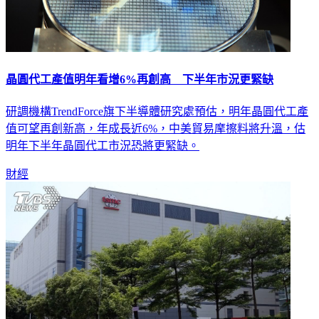
晶圓代工產值明年看增6%再創高 下半年市況更緊缺
研調機構TrendForce旗下半導體研究處預估，明年晶圓代工產
值可望再創新高，年成長近6%，中美貿易摩擦料將升溫，估
明年下半年晶圓代工市況恐將更緊缺。
財經