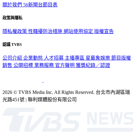
政策與隱私
隱私權政策
性騷擾防治措施
網站使用協定
版權宣告
認識 TVBS
公司介紹
企業動態
人才招募
主播專區
星藝象娛樂
節目版權
銷售
公開招標
業務服務
官方聲明
獲獎紀錄／認證
2026 © TVBS Media Inc. All Rights Reserved. 台北市內湖區瑞
光路451號 | 聯利媒體股份有限公司