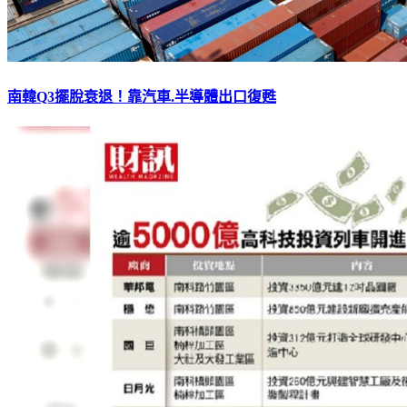
南韓Q3擺脫衰退！靠汽車.半導體出口復甦