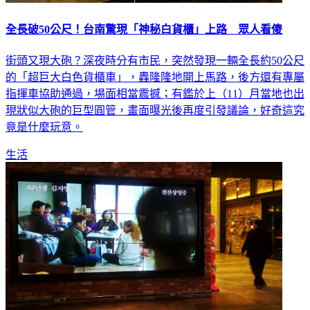
全長破50公尺！台南驚現「神秘白貨櫃」上路 眾人看傻
街頭又現大砲？深夜時分有市民，突然發現一輛全長約50公尺
的「超巨大白色貨櫃車」，轟隆隆地開上馬路，後方還有專屬
指揮車協助通過，場面相當震撼；有鑑於上（11）月當地也出
現狀似大砲的巨型圓管，畫面曝光後再度引發議論，好奇這究
竟是什麼玩意。
生活