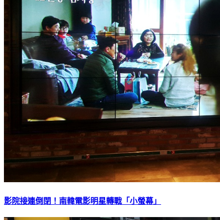
影院接連倒閉！南韓電影明星轉戰「小螢幕」