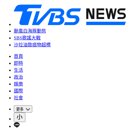
颱風白海豚動態
SBS歌謠大戰
沙拉油致癌物超標
首頁
即時
生活
政治
娛樂
國際
社會
更多