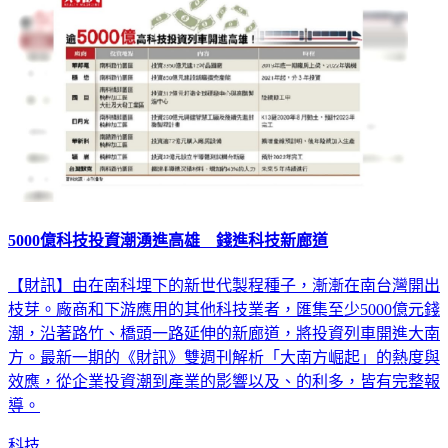
5000億科技投資潮湧進高雄 錢進科技新廊道
【財訊】由在南科埋下的新世代製程種子，漸漸在南台灣開出
枝芽。廠商和下游應用的其他科技業者，匯集至少5000億元錢
潮，沿著路竹、橋頭一路延伸的新廊道，將投資列車開進大南
方。最新一期的《財訊》雙週刊解析「大南方崛起」的熱度與
效應，從企業投資潮到產業的影響以及、的利多，皆有完整報
導。
科技