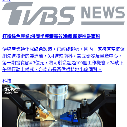
打造綠色產業!供應半導體高效濾網 新廠進駐南科
傳統產業轉化成綠色製造，已經成趨勢，國內一家擁有空氣濾
網先進技術的製造商，3月進駐南科，設立研發及量產中心，
第一期投資額4.3億元，將可創造超過100個工作機會。24號下
午舉行動土儀式，台南市長黃偉哲特地出席同賀。
科技