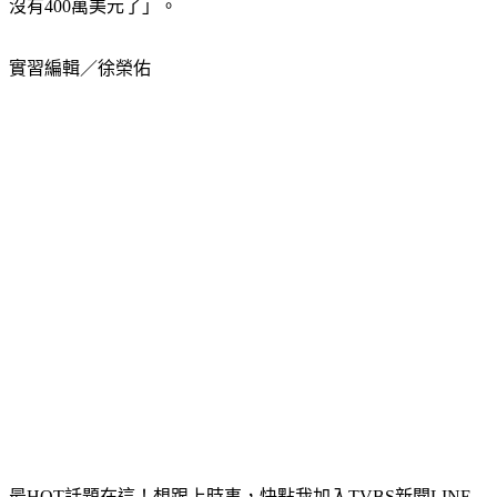
實習編輯／徐榮佑
最HOT話題在這！想跟上時事，快點我加入TVBS新聞LINE
好友！