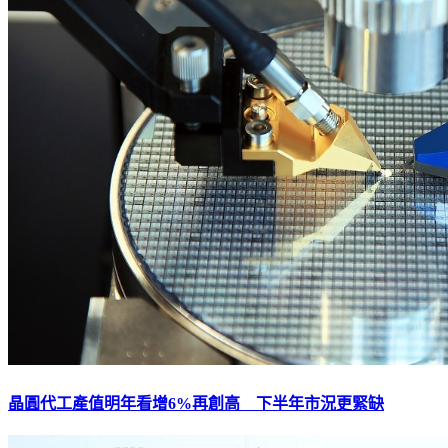
晶圓代工產值明年看增6%再創高 下半年市況更緊缺