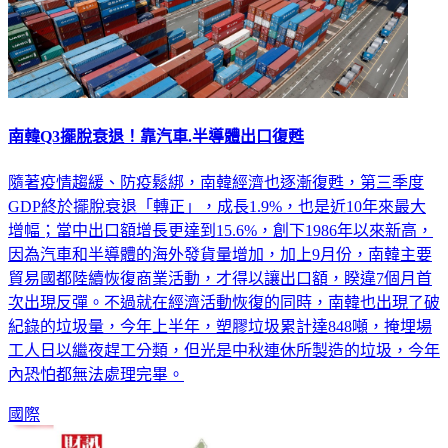
南韓Q3擺脫衰退！靠汽車.半導體出口復甦
隨著疫情趨緩、防疫鬆綁，南韓經濟也逐漸復甦，第三季度
GDP終於擺脫衰退「轉正」，成長1.9%，也是近10年來最大
增幅；當中出口額增長更達到15.6%，創下1986年以來新高，
因為汽車和半導體的海外發貨量增加，加上9月份，南韓主要
貿易國都陸續恢復商業活動，才得以讓出口額，睽違7個月首
次出現反彈。不過就在經濟活動恢復的同時，南韓也出現了破
紀錄的垃圾量，今年上半年，塑膠垃圾累計達848噸，掩埋場
工人日以繼夜趕工分類，但光是中秋連休所製造的垃圾，今年
內恐怕都無法處理完畢。
國際