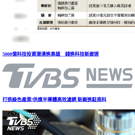
5000億科技投資潮湧進高雄 錢進科技新廊道
打造綠色產業!供應半導體高效濾網 新廠進駐南科