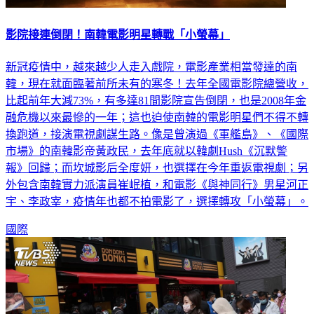
影院接連倒閉！南韓電影明星轉戰「小螢幕」
新冠疫情中，越來越少人走入戲院，電影產業相當發達的南
韓，現在就面臨著前所未有的寒冬！去年全國電影院總營收，
比起前年大減73%，有多達81間影院宣告倒閉，也是2008年金
融危機以來最慘的一年；這也迫使南韓的電影明星們不得不轉
換跑道，接演電視劇謀生路。像是曾演過《軍艦島》、《國際
市場》的南韓影帝黃政民，去年底就以韓劇Hush《沉默警
報》回歸；而坎城影后全度妍，也選擇在今年重返電視劇；另
外包含南韓實力派演員崔岷植，和電影《與神同行》男星河正
宇、李政宰，疫情年也都不拍電影了，選擇轉攻「小螢幕」。
國際