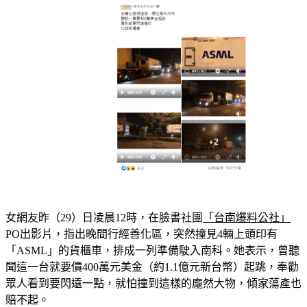
女網友昨（29）日凌晨12時，在臉書社團
「台南爆料公社」
PO出影片，指出晚間行經善化區，突然撞見4輛上頭印有
「ASML」的貨櫃車，排成一列準備駛入南科。她表示，曾聽
聞這一台就要價400萬元美金（約1.1億元新台幣）起跳，奉勸
眾人看到要閃遠一點，就怕撞到這樣的龐然大物，傾家蕩產也
賠不起。