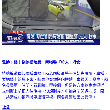
驚險！騎士倒路肩險輾 國道警「拉人」救命
持續追蹤這起國道車禍！兩名國道員警一開始先鳴笛、廣播，
要把騎士給攔下來，結果他竟然逆向迴轉，車禍因此發生，兩
名員警第一時間，看到騎士遭撞倒，但是後方車輛步步逼近，
立刻衝上前把人往後拉，沒想到後方車輛為了閃避撞成一團，
一共造成10輛汽機車連環車禍，兩名員警也因此受傷。
社會