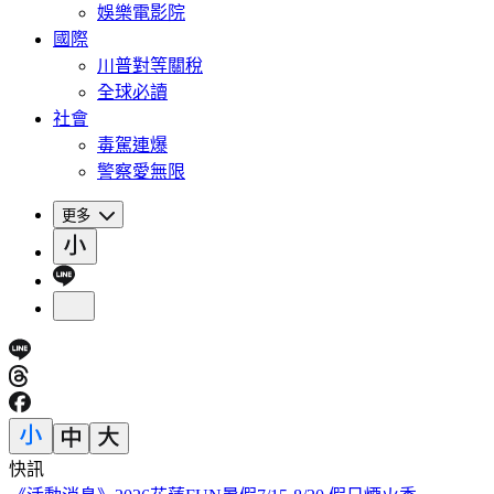
娛樂電影院
國際
川普對等關稅
全球必讀
社會
毒駕連爆
警察愛無限
更多
快訊