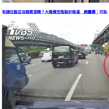
有錢住飯店沒錢買酒精？大媽備空瓶裝好裝滿 網轟爆：可恥