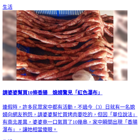
生活
請婆婆幫買10條香腸 媳婦驚見「紅色瀑布」
連假時，許多民眾家中都有活動，不過今（3）日就有一名媳
婦向網友抱怨，請婆婆幫忙買烤肉要吃的，但因「單位說法」
有南北差異，婆婆竟一口氣買了10幾串，家中瞬間出現「香腸
瀑布」，讓她相當傻眼。