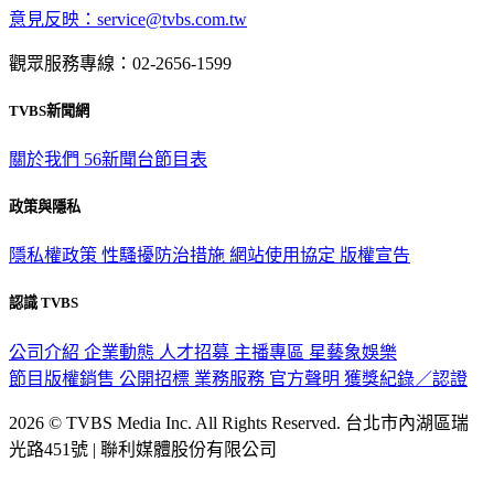
意見反映：service@tvbs.com.tw
觀眾服務專線：02-2656-1599
TVBS新聞網
關於我們
56新聞台節目表
政策與隱私
隱私權政策
性騷擾防治措施
網站使用協定
版權宣告
認識 TVBS
公司介紹
企業動態
人才招募
主播專區
星藝象娛樂
節目版權銷售
公開招標
業務服務
官方聲明
獲獎紀錄／認證
2026 © TVBS Media Inc. All Rights Reserved. 台北市內湖區瑞
光路451號 | 聯利媒體股份有限公司