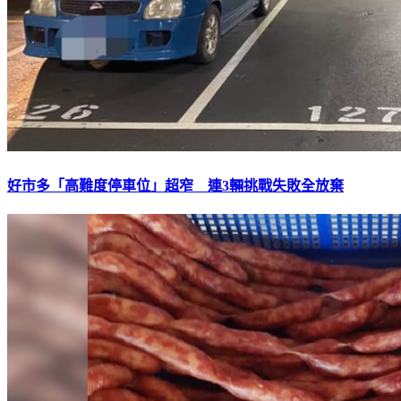
好市多「高難度停車位」超窄 連3輛挑戰失敗全放棄