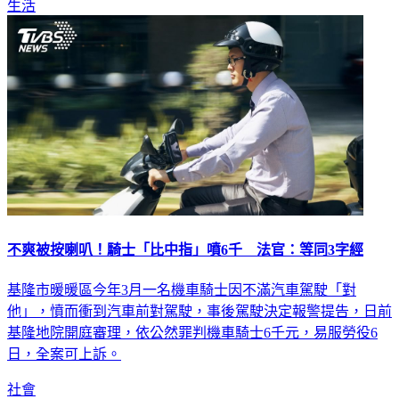
生活
不爽被按喇叭！騎士「比中指」噴6千 法官：等同3字經
基隆市暖暖區今年3月一名機車騎士因不滿汽車駕駛「對
他」，憤而衝到汽車前對駕駛，事後駕駛決定報警提告，日前
基隆地院開庭審理，依公然罪判機車騎士6千元，易服勞役6
日，全案可上訴。
社會