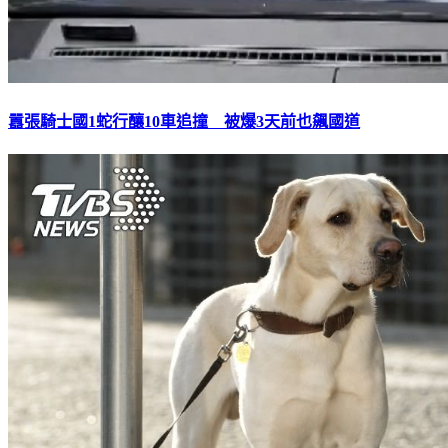
囂張騎士國1蛇行釀10車追撞 被爆3天前也飆國道