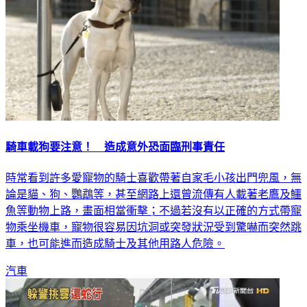
騎車載狗要注意！ 造成意外恐面臨刑事責任
時常看到許多愛寵物的騎士喜歡帶著自家毛小孩出門兜風，無
論是貓、狗、鸚鵡等，甚至網路上還曾流傳有人載著老鷹及鱷
魚等動物上路，畫面相當衝擊；不過若沒有以正確的方式帶寵
物乘坐機車，寵物很容易因坑洞或突發狀況受到驚嚇而突然跳
車，也可能進而造成騎士及其他用路人危險。
汽車