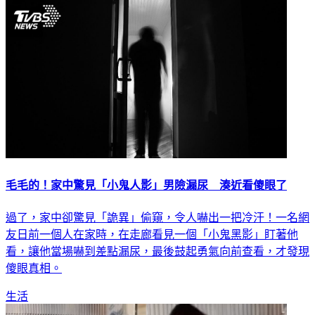
毛毛的！家中驚見「小鬼人影」男險漏尿 湊近看傻眼了
過了，家中卻驚見「詭異」偷窺，令人嚇出一把冷汗！一名網
友日前一個人在家時，在走廊看見一個「小鬼黑影」盯著他
看，讓他當場嚇到差點漏尿，最後鼓起勇氣向前查看，才發現
傻眼真相。
生活