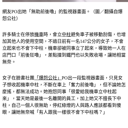
網友PO出她「無助前後嚕」的監視器畫面。（圖／翻攝自爆
怨公社）
許多騎士在停放
機車
時，會立
中柱
避免車子被移動刮傷，也增
加其他人的使用空間，不過日前有一名147公分的女子，不會
立起來也不會下中柱，機車卻被同事立了起來，導致她一人在
店門口「前後狂嚕」，差點撞到鐵門也以失敗收場，讓她相當
無奈。
女子在臉書社團
「爆怨公社」
PO出一段監視器畫面，只見女
子想收起機車中柱，不斷在車上「奮力前後嚕」，但不論她怎
麼搖，都無法成功。她抱怨同事「很愛給我機車立中柱起
來」，當天她是最後一名離開的員工，加上她又不擅長下中
柱，自己一個人很無助，停紅綠燈的人與路人應該都看到傻
眼，讓她無奈喊「有人跟我一樣很不會下中柱嗎？」