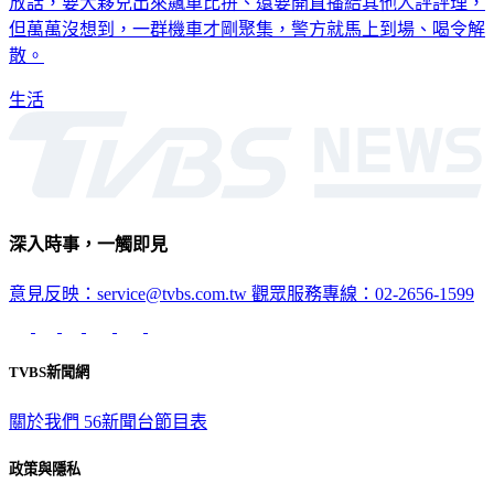
放話，要大夥兒出來飆車比拚、還要開直播給其他人評評理，
但萬萬沒想到，一群機車才剛聚集，警方就馬上到場、喝令解
散。
生活
深入時事，一觸即見
意見反映：service@tvbs.com.tw
觀眾服務專線：02-2656-1599
TVBS新聞網
關於我們
56新聞台節目表
政策與隱私