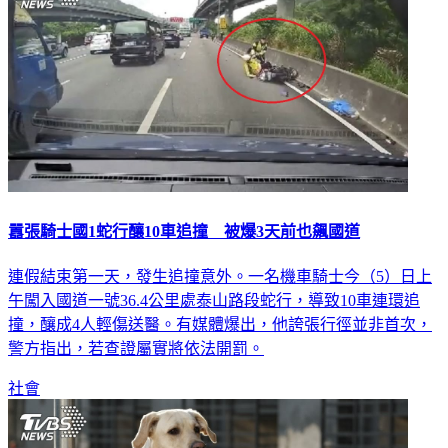
囂張騎士國1蛇行釀10車追撞 被爆3天前也飆國道
連假結束第一天，發生追撞意外。一名機車騎士今（5）日上
午闖入國道一號36.4公里處泰山路段蛇行，導致10車連環追
撞，釀成4人輕傷送醫。有媒體爆出，他誇張行徑並非首次，
警方指出，若查證屬實將依法開罰。
社會