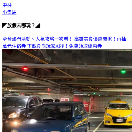
中柱
小隻馬
◤放假去哪玩？◢
全台熱門活動、人氣攻略一次看！
高雄美食優惠開搶！再抽
萬元住宿券
下載食尚玩家APP！免費領取優惠券