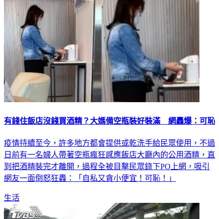
有錢住飯店沒錢買酒精？大媽備空瓶裝好裝滿 網轟爆：可恥
疫情持續至今，許多地方都會提供或乾洗手給民眾使用，不過
日前有一名婦人帶著空瓶瘋狂感應飯店大廳內的公用酒精，直
到把酒精裝完才離開，過程全被目擊民眾錄下PO上網，吸引
網友一面倒怒狂轟：「自私又貪小便宜！可恥！」
生活