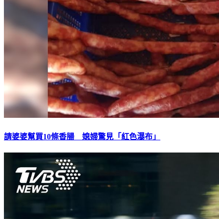
請婆婆幫買10條香腸 媳婦驚見「紅色瀑布」