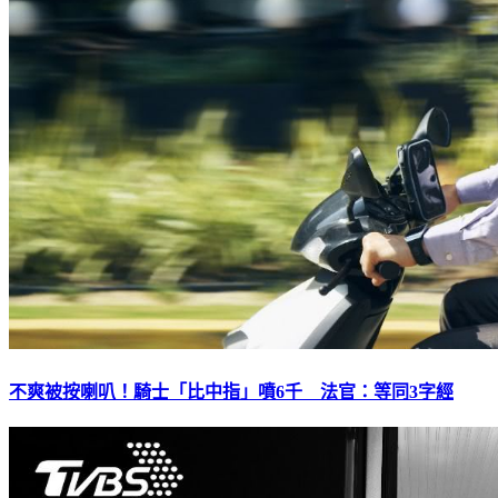
不爽被按喇叭！騎士「比中指」噴6千 法官：等同3字經