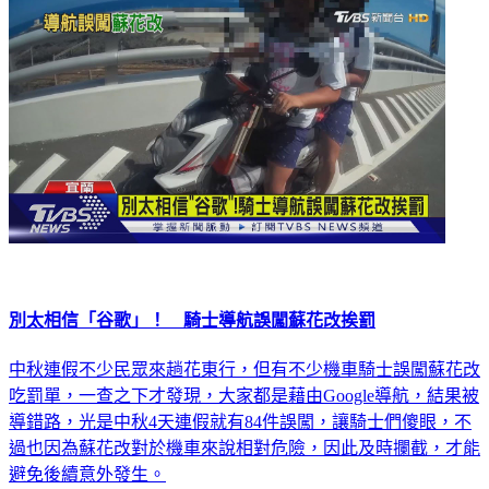
別太相信「谷歌」！ 騎士導航誤闖蘇花改挨罰
中秋連假不少民眾來趟花東行，但有不少機車騎士誤闖蘇花改
吃罰單，一查之下才發現，大家都是藉由Google導航，結果被
導錯路，光是中秋4天連假就有84件誤闖，讓騎士們傻眼，不
過也因為蘇花改對於機車來說相對危險，因此及時攔截，才能
避免後續意外發生。