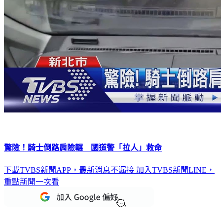
驚險！騎士倒路肩險輾 國道警「拉人」救命
下載TVBS新聞APP，最新消息不漏接
加入TVBS新聞LINE，
重點新聞一次看