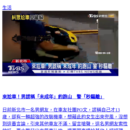
生活
來尬車！男謊稱「未成年」約跑山 警「秒驅離」
日前新北市一名男網友，在車友社團PO文，謊稱自己才13
歲，卻有一輛超強的改裝機車，想藉此約女生出來兜風，沒想
到這番言論，引來其他車友不滿、留言嗆聲，這名男網友索性