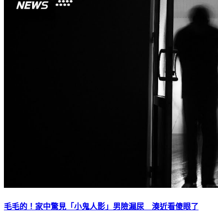
毛毛的！家中驚見「小鬼人影」男險漏尿 湊近看傻眼了