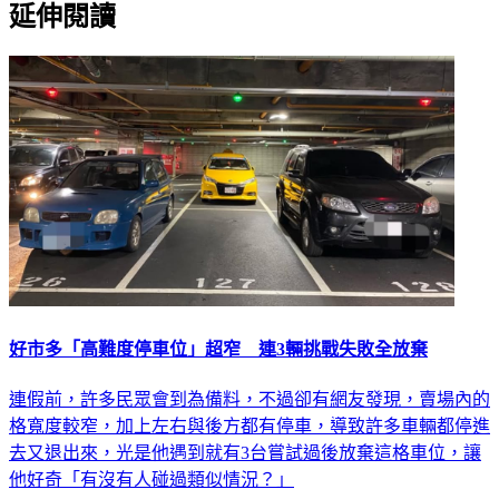
延伸閱讀
好市多「高難度停車位」超窄 連3輛挑戰失敗全放棄
連假前，許多民眾會到為備料，不過卻有網友發現，賣場內的
格寬度較窄，加上左右與後方都有停車，導致許多車輛都停進
去又退出來，光是他遇到就有3台嘗試過後放棄這格車位，讓
他好奇「有沒有人碰過類似情況？」