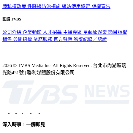
隱私權政策
性騷擾防治措施
網站使用協定
版權宣告
認識 TVBS
公司介紹
企業動態
人才招募
主播專區
星藝象娛樂
節目版權
銷售
公開招標
業務服務
官方聲明
獲獎紀錄／認證
2026 © TVBS Media Inc. All Rights Reserved. 台北市內湖區瑞
光路451號 | 聯利媒體股份有限公司
深入時事，一觸即見