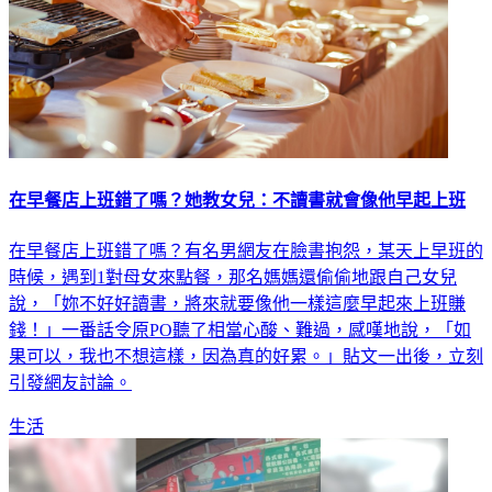
在早餐店上班錯了嗎？她教女兒：不讀書就會像他早起上班
在早餐店上班錯了嗎？有名男網友在臉書抱怨，某天上早班的
時候，遇到1對母女來點餐，那名媽媽還偷偷地跟自己女兒
說，「妳不好好讀書，將來就要像他一樣這麼早起來上班賺
錢！」一番話令原PO聽了相當心酸、難過，感嘆地說，「如
果可以，我也不想這樣，因為真的好累。」貼文一出後，立刻
引發網友討論。
生活