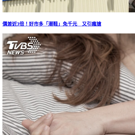
價差近3倍！好市多「潮鞋」免千元 又引瘋搶