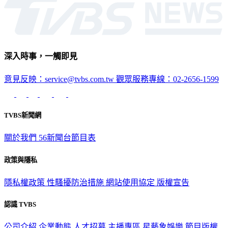
深入時事，一觸即見
意見反映：service@tvbs.com.tw
觀眾服務專線：02-2656-1599
TVBS新聞網
關於我們
56新聞台節目表
政策與隱私
隱私權政策
性騷擾防治措施
網站使用協定
版權宣告
認識 TVBS
公司介紹
企業動態
人才招募
主播專區
星藝象娛樂
節目版權