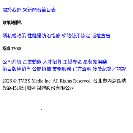
關於我們
56新聞台節目表
政策與隱私
隱私權政策
性騷擾防治措施
網站使用協定
版權宣告
認識 TVBS
公司介紹
企業動態
人才招募
主播專區
星藝象娛樂
節目版權銷售
公開招標
業務服務
官方聲明
獲獎紀錄／認證
2026 © TVBS Media Inc. All Rights Reserved. 台北市內湖區瑞
光路451號 | 聯利媒體股份有限公司