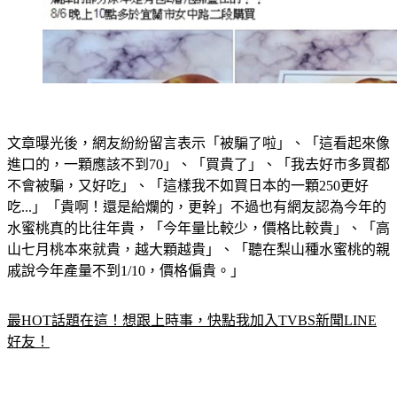
文章曝光後，網友紛紛留言表示「被騙了啦」、「這看起來像
進口的，一顆應該不到70」、「買貴了」、「我去好市多買都
不會被騙，又好吃」、「這樣我不如買日本的一顆250更好
吃...」「貴啊！還是給爛的，更幹」不過也有網友認為今年的
水蜜桃真的比往年貴，「今年量比較少，價格比較貴」、「高
山七月桃本來就貴，越大顆越貴」、「聽在梨山種水蜜桃的親
戚說今年產量不到1/10，價格偏貴。」
最HOT話題在這！想跟上時事，快點我加入TVBS新聞LINE
好友！