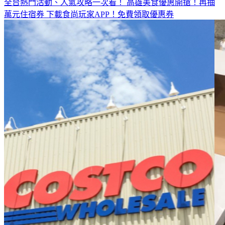
全台熱門活動、人氣攻略一次看！
高雄美食優惠開搶！再抽
萬元住宿券
下載食尚玩家APP！免費領取優惠券