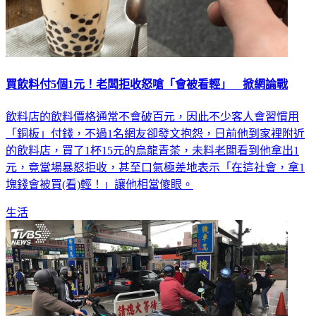
買飲料付5個1元！老闆拒收怒嗆「會被看輕」 掀網論戰
飲料店的飲料價格通常不會破百元，因此不少客人會習慣用
「銅板」付錢，不過1名網友卻發文抱怨，日前他到家裡附近
的飲料店，買了1杯15元的烏龍青茶，未料老闆看到他拿出1
元，竟當場暴怒拒收，甚至口氣極差地表示「在這社會，拿1
塊錢會被買(看)輕！」讓他相當傻眼。
生活