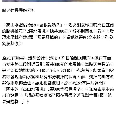
圖／翻攝爆怨公社
「高山水蜜桃2顆380會很貴嗎？」一名女網友昨日晚間在宜蘭
的路邊攤買了2顆水蜜桃，總共380元，想不到回家一看，才發
現水蜜桃竟然2顆「都是爛掉的」，讓她氣得PO文抱怨，引發
網友熱議。
原PO在臉書「爆怨公社」透露，昨日晚間10時許，她在宜蘭
市女中路二段附近買到2顆共380元的水蜜桃，當時天色昏暗，
是老闆幫她挑選的，1顆255克、另1顆240克左右，結果拿回家
看才發現兩顆水蜜桃都有部分爛掉的狀況，而且爛掉的地方還
疑似用泡棉蓋住，讓她相當傻眼，原PO也分享照片詢問，
「圖中的『高山水蜜桃』2顆380會很貴嗎？」，無奈表示本來
出自好意，「想說都這麼晚了還在賣很辛苦我幫忙買2顆，結
果是這樣...」。