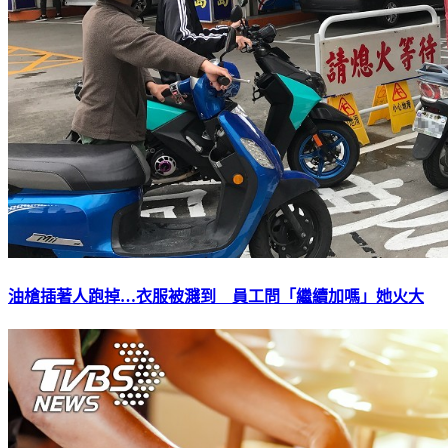
油槍插著人跑掉…衣服被濺到 員工問「繼續加嗎」她火大