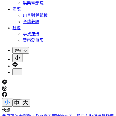
娛樂電影院
國際
川普對等關稅
全球必讀
社會
毒駕連爆
警察愛無限
更多
快訊