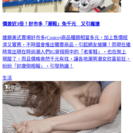
價差近3倍！好市多「潮鞋」免千元 又引瘋搶
連鎖美式賣場好市多(Costco)商品種類相當多元，加上售價經
濟又實惠，不時還會推出獨賣商品，引起網友搶購！而現在連
時常出現在時尚潮人們IG穿搭照中的「老爹鞋」，也在架上
現蹤了，而且價格竟然千元有找，讓各地潮男潮女欣喜若狂，
紛紛「好康倒相報」，引發熱議！
生活