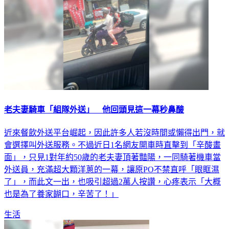
老夫妻騎車「組隊外送」 他回頭見這一幕秒鼻酸
近來餐飲外送平台崛起，因此許多人若沒時間或懶得出門，就
會選擇叫外送服務。不過近日1名網友開車時直擊到「辛酸畫
面」，只見1對年約50歲的老夫妻頂著豔陽，一同騎著機車當
外送員，充滿超大顆洋蔥的一幕，讓原PO不禁直呼「眼眶濕
了」，而此文一出，也吸引超過2萬人按讚，心疼表示「大概
也是為了養家餬口，辛苦了！」
生活