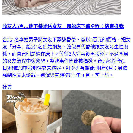
收友人5百…他下藥迷昏女友 還躲床下聽全程：結束換我
台北1名李姓男子將女友下藥迷昏後，竟以5百元的價格，把女
友「分享」給另1名倪姓網友，讓倪男代替他跟女友發生性關
係，而自己則是躲在床下，等待2人完事後再接棒，不過李男
的女友過程中突驚醒，整起事件因此被揭發。台北地院今(1
日)也依加重強制性交未遂罪，判李男有期徒刑4年6月；另依
強制性交未遂罪，判倪男有期徒刑1年10月，可上訴。
社會