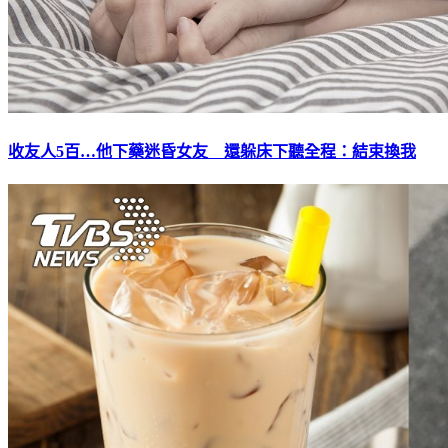
收友人5百…他下藥迷昏女友 還躲床下聽全程：結束換我