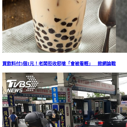
買飲料付5個1元！老闆拒收怒嗆「會被看輕」 掀網論戰