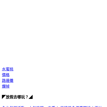
水蜜桃
價格
路邊攤
爛掉
◤放假去哪玩？◢