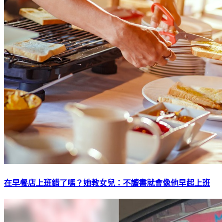
在早餐店上班錯了嗎？她教女兒：不讀書就會像他早起上班