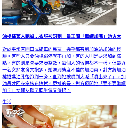
油槍插著人跑掉…衣服被濺到 員工問「繼續加嗎」她火大
對於平常有開車或騎車的民眾，幾乎都有到加油站加油的經
驗。有些人只要油槍跳停就不再加，有的人則是要求加到滿一
點，有的則是會要求湊整數，每個人的習慣都不一樣。但最近
一名女網友發文抱怨，她遇到態度不佳的加油員，對方將加油
槍插進油孔後跑到一旁，直到她被噴到大喊「噴出來了」，加
油員才回來拿抹布擦拭。更扯的是，對方還問她「要不要繼續
加？」女網友聽了既生氣又傻眼。
生活