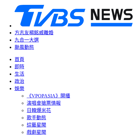
方志友楊銘威離婚
九合一大選
颱風動態
首頁
即時
生活
政治
娛樂
《VPOPASIA》開播
演唱會搶票情報
日韓爆米花
歌手動態
綜藝星聞
戲劇星聞