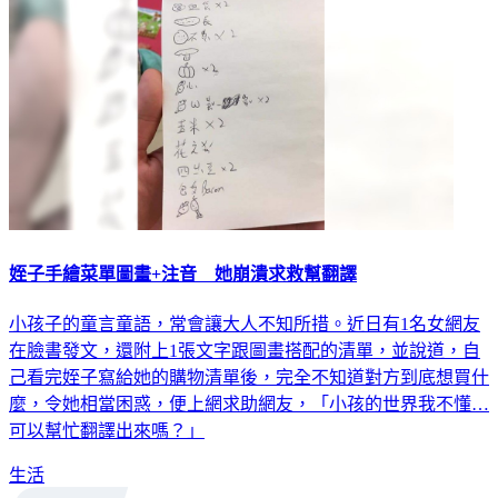
姪子手繪菜單圖畫+注音 她崩潰求救幫翻譯
小孩子的童言童語，常會讓大人不知所措。近日有1名女網友
在臉書發文，還附上1張文字跟圖畫搭配的清單，並說道，自
己看完姪子寫給她的購物清單後，完全不知道對方到底想買什
麼，令她相當困惑，便上網求助網友，「小孩的世界我不懂…
可以幫忙翻譯出來嗎？」
生活