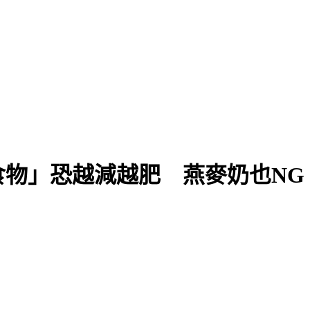
浪豪雨
食物」恐越減越肥 燕麥奶也NG