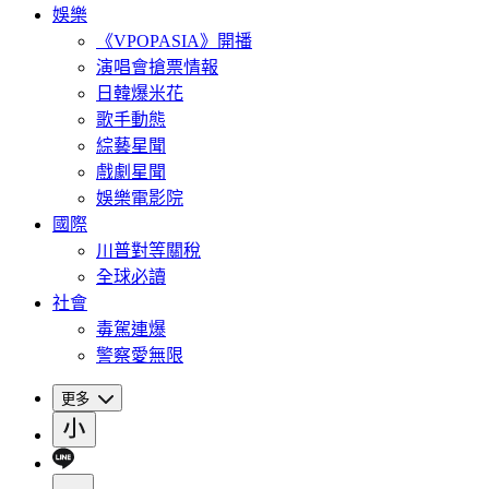
娛樂
《VPOPASIA》開播
演唱會搶票情報
日韓爆米花
歌手動態
綜藝星聞
戲劇星聞
娛樂電影院
國際
川普對等關稅
全球必讀
社會
毒駕連爆
警察愛無限
更多