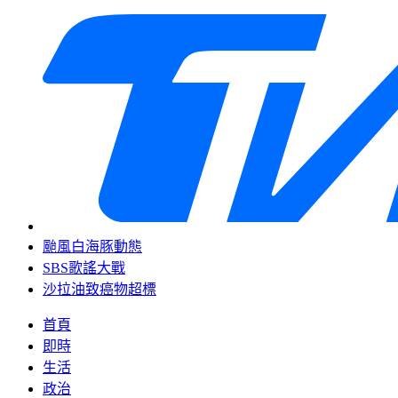
颱風白海豚動態
SBS歌謠大戰
沙拉油致癌物超標
首頁
即時
生活
政治