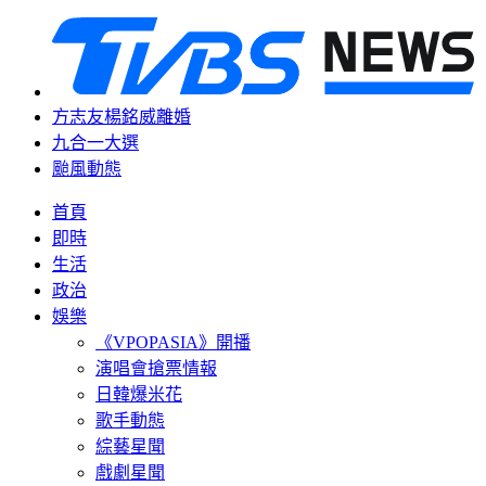
方志友楊銘威離婚
九合一大選
颱風動態
首頁
即時
生活
政治
娛樂
《VPOPASIA》開播
演唱會搶票情報
日韓爆米花
歌手動態
綜藝星聞
戲劇星聞