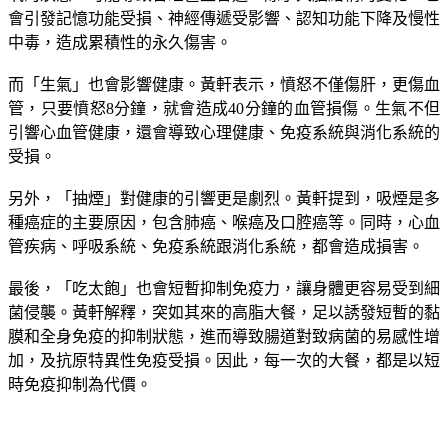
會引發記憶功能受損、神經傳遞受影響、認知功能下降及慢性
中毒，造成累積性的永久傷害。
而「生氣」也會影響健康。黃軒表示，憤怒不僅傷肝，更傷血
管，只要憤怒8分鐘，就會造成40分鐘的血管損傷。生氣不但
引響心血管健康，還會導致心理健康、免疫系統與消化系統的
受損。
另外，「抽煙」對健康的引響更是劇烈。黃軒提到，吸煙是多
種癌症的主要原因，包含肺癌、喉癌及口腔癌等。同時，心血
管疾病、呼吸系統、免疫系統跟消化系統，都會造成損害。
最後，「吃太飽」也會短暫抑制免疫力，讓身體更容易受到細
菌侵襲。黃軒解釋，突如其來的高脂大餐，足以誘發短暫的黏
膜和全身免疫的抑制狀態，進而導致腸道對致病菌的易感性增
加，及抗原特異性免疫受損。因此，每一次的大餐，都是以短
時免疫抑制為代價。