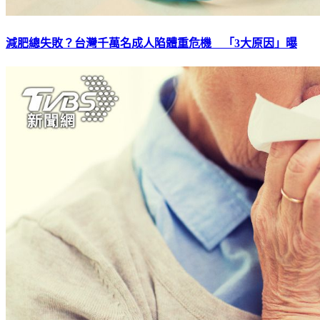
減肥總失敗？台灣千萬名成人陷體重危機 「3大原因」曝