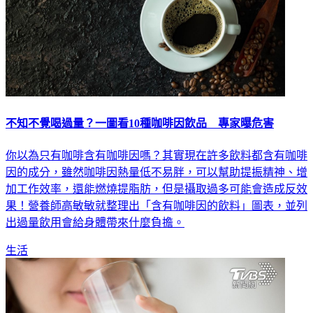
不知不覺喝過量？一圖看10種咖啡因飲品 專家曝危害
你以為只有咖啡含有咖啡因嗎？其實現在許多飲料都含有咖啡
因的成分，雖然咖啡因熱量低不易胖，可以幫助提振精神、增
加工作效率，還能燃燒提脂肪，但是攝取過多可能會造成反效
果！營養師高敏敏就整理出「含有咖啡因的飲料」圖表，並列
出過量飲用會給身體帶來什麼負擔。
生活