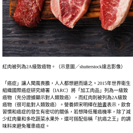
紅肉被列為2A級致癌物。（示意圖／shutterstock達志影像）
「癌症」讓人聞風喪膽，人人都想避而遠之。2015年世界衛生
組織國際癌症研究總署（IARC）將「加工肉品」列為一級致
癌物（充分證據顯示對人類致癌），而紅肉則被列為2A級致
癌物（很可能對人類致癌）。營養師宋明樺在
臉書
表示，飲食
習慣和癌症的發生有密切的關係，若想降低罹癌機率，除了減
少紅肉量和多吃蔬菜水果外，還可搭配俗稱「抗癌之王」的調
味料來避免罹患癌症。