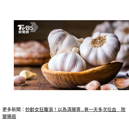
更多新聞：
妙齡女狂腹瀉！以為清腸胃...竟一天多次拉血　險
變腸癌