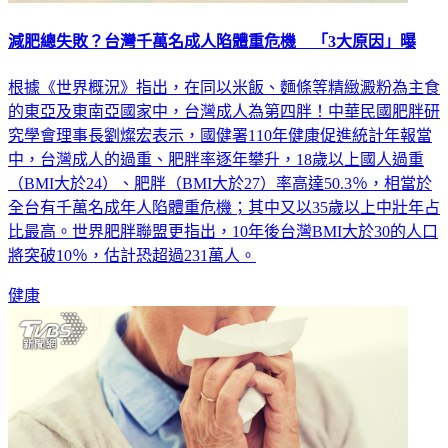
減肥總失敗？台灣千萬名成人陷體重危機 「3大原因」曝
根據《世界概況》指出，在同以米飯、麵條等精緻澱粉為主食
的東亞及東南亞國家中，台灣成人為第四胖！中華民國肥胖研
究學會理事長劉燦宏表示，國健署110年健康促進統計年報當
中，台灣成人的過重、肥胖率逐年攀升，18歲以上國人過重
（BMI大於24）、肥胖（BMI大於27）率高達50.3％，相當於
全台有千萬名成年人陷體重危機；其中又以35歲以上中壯年占
比最高。世界肥胖聯盟更指出，10年後台灣BMI大於30的人口
將突破10％，估計恐超過231萬人。
健康