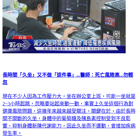
長時間「久坐」又不做「這件事」...醫師：死亡風險高...勿輕
忽
現在不少人因為工作壓力大，坐在辦公室上班，可能一坐就是
2~3小時起跳，忽略要站起來動一動，事實上久坐這個行為對
健康風險問題，這幾年來越來越受關注，關鍵在於，由於長時
間不間斷的久坐，身體中的葡萄糖及胰島素控制受到不良影
響，抑制身體新陳代謝能力，因此久坐而不運動，會增加疾病
發生率。