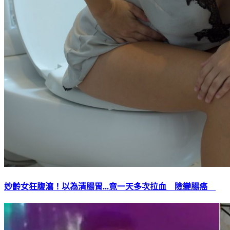
妙齡女狂腹瀉！以為清腸胃...竟一天多次拉血 險變腸癌