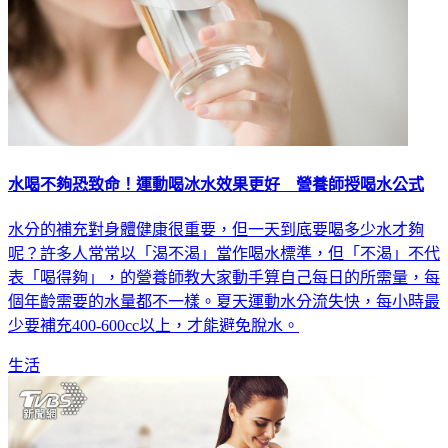
水喝不夠恐致命！運動喝冰水效果更好 營養師授喝水公式
水分的補充對身體健康很重要，但一天到底要喝多少水才夠
呢？許多人常常以「渴不渴」當作喝水標準，但「不渴」不代
表「喝得夠」，的營養師教大家動手算自己每日的所需量，每
個年齡需要的水量都不一樣。夏天運動水分流失快，每小時最
少要補充400-600cc以上，才能避免脫水。
生活