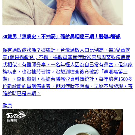
30歲男「無病史、不抽菸」確診鼻咽癌三期！醫曝4警訊
你有過敏症狀嗎？據統計，台灣過敏人口比例高，每3兒童就
有1個是過敏兒；不過，過敏鼻塞等症狀卻容易與某些疾病症
狀相似。有醫師分享，一名年輕人因為自己常有鼻塞，但無家
族病史，也沒抽菸習慣，沒想到檢查後竟確診「鼻咽癌第三
期」。醫師舉例，根據台灣癌登資料庫統計，每年約有1500多
位新診斷的鼻咽癌患者，但因症狀不明顯、早期不易發現，待
確診時已是末期。
健康