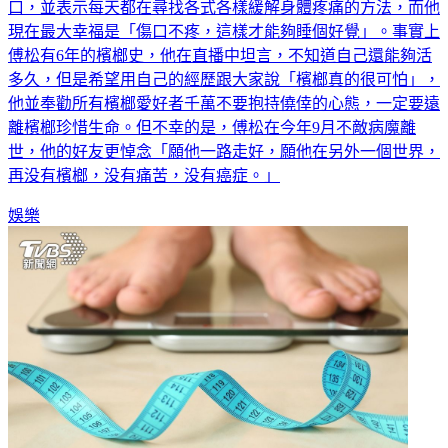
口，並表示每天都在尋找各式各樣緩解身體疼痛的方法，而他
現在最大幸福是「傷口不疼，這樣才能夠睡個好覺」。事實上
傅松有6年的檳榔史，他在直播中坦言，不知道自己還能夠活
多久，但是希望用自己的經歷跟大家說「檳榔真的很可怕」，
他並奉勸所有檳榔愛好者千萬不要抱持僥倖的心態，一定要遠
離檳榔珍惜生命。但不幸的是，傅松在今年9月不敵病魔離
世，他的好友更悼念「願他一路走好，願他在另外一個世界，
再没有檳榔，没有痛苦，没有癌症。」
娛樂