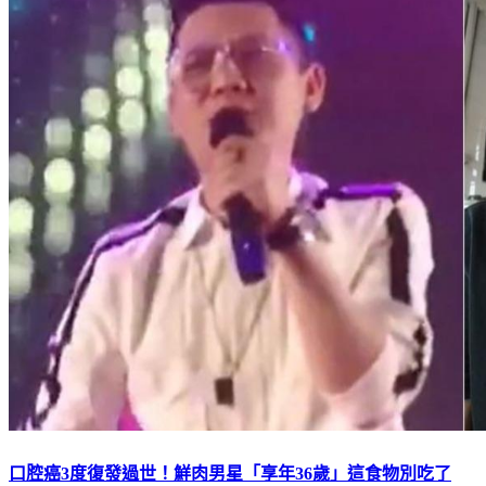
口腔癌3度復發過世！鮮肉男星「享年36歲」這食物別吃了