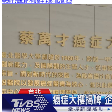
靈夥伴
超準測字!這輩子正緣何時會出現