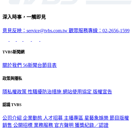
深入時事，一觸即見
意見反映：service@tvbs.com.tw
觀眾服務專線：02-2656-1599
TVBS新聞網
關於我們
56新聞台節目表
政策與隱私
隱私權政策
性騷擾防治措施
網站使用協定
版權宣告
認識 TVBS
公司介紹
企業動態
人才招募
主播專區
星藝象娛樂
節目版權
銷售
公開招標
業務服務
官方聲明
獲獎紀錄／認證