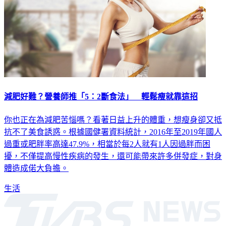
減肥好難？營養師推「5：2斷食法」 輕鬆瘦就靠這招
你也正在為減肥苦惱嗎？看著日益上升的體重，想瘦身卻又抵
抗不了美食誘惑。根據國健署資料統計，2016年至2019年國人
過重或肥胖率高達47.9%，相當於每2人就有1人因過胖而困
擾，不僅提高慢性疾病的發生，還可能帶來許多併發症，對身
體造成偌大負擔。
生活