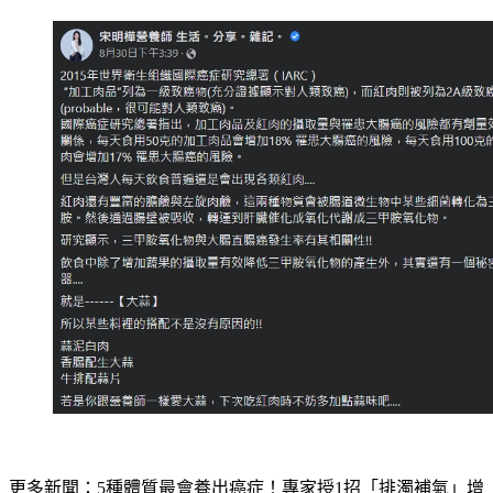
更多新聞：
5種體質最會養出癌症！專家授1招「排濁補氣」增