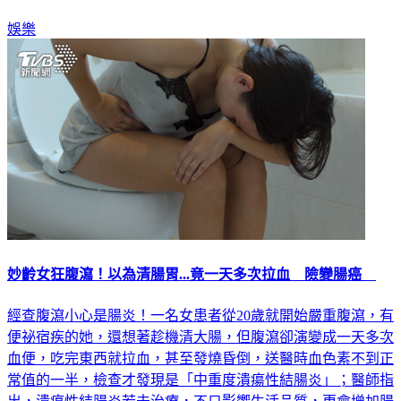
娛樂
妙齡女狂腹瀉！以為清腸胃...竟一天多次拉血 險變腸癌
經查腹瀉小心是腸炎！一名女患者從20歲就開始嚴重腹瀉，有
便祕宿疾的她，還想著趁機清大腸，但腹瀉卻演變成一天多次
血便，吃完東西就拉血，甚至發燒昏倒，送醫時血色素不到正
常值的一半，檢查才發現是「中重度潰瘍性結腸炎」；醫師指