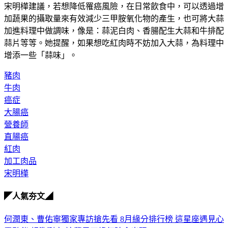
宋明樺建議，若想降低罹癌風險，在日常飲食中，可以透過增
加蔬果的攝取量來有效減少三甲胺氧化物的產生，也可將大蒜
加進料理中做調味，像是：蒜泥白肉、香腸配生大蒜和牛排配
蒜片等等。她提醒，如果想吃紅肉時不妨加入大蒜，為料理中
增添一些「蒜味」。
豬肉
牛肉
癌症
大腸癌
營養師
直腸癌
紅肉
加工肉品
宋明樺
◤人氣夯文◢
何潤東、曹佑寧獨家專訪搶先看
8月緣分排行榜 這星座遇見心