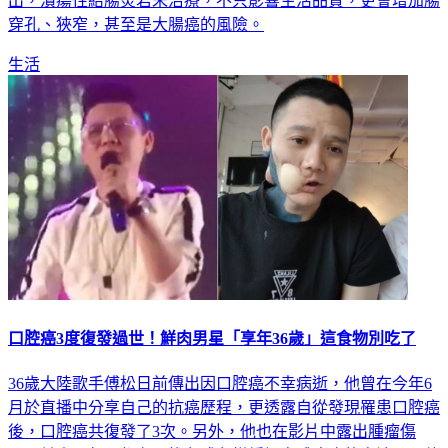
出，潰瘍性結腸炎若未治療，不只影響生活品質，更會增加腸
穿孔、狹窄，甚至是大腸癌的風險。
生活
口腔癌3度復發過世！鮮肉男星「享年36歲」這食物別吃了
36歲大陸歌手傅松日前傳出因口腔癌不幸病逝，他曾在今年6
月於直播中分享自己的抗癌歷程，更透露自從發現罹患口腔癌
後，口腔癌共復發了3次。另外，他也在影片中露出腫瘤傷