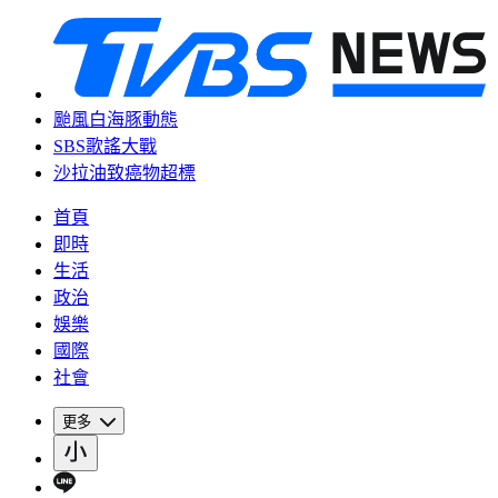
颱風白海豚動態
SBS歌謠大戰
沙拉油致癌物超標
首頁
即時
生活
政治
娛樂
國際
社會
更多