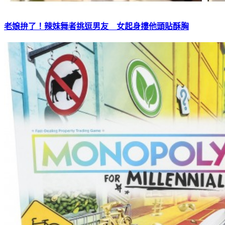
老娘拚了！辣妹舞者挑逗男友 女起身摟他頭貼酥胸