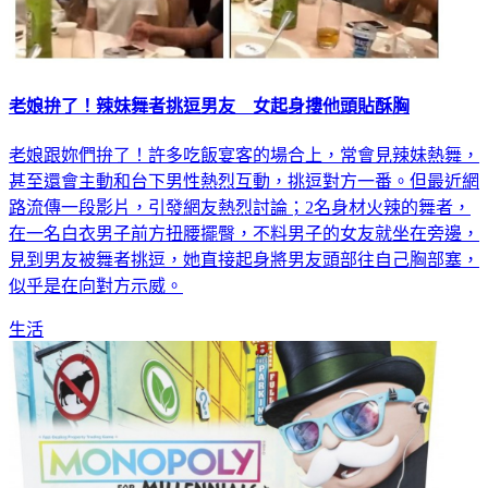
老娘拚了！辣妹舞者挑逗男友 女起身摟他頭貼酥胸
老娘跟妳們拚了！許多吃飯宴客的場合上，常會見辣妹熱舞，
甚至還會主動和台下男性熱烈互動，挑逗對方一番。但最近網
路流傳一段影片，引發網友熱烈討論；2名身材火辣的舞者，
在一名白衣男子前方扭腰擺臀，不料男子的女友就坐在旁邊，
見到男友被舞者挑逗，她直接起身將男友頭部往自己胸部塞，
似乎是在向對方示威。
生活