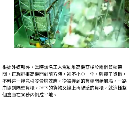
根據外媒報導，當時該名工人駕駛堆高機穿梭於兩個貨櫃架
間，正想把推高機開到前方時，卻不小心一歪，輕撞了貨櫃，
不料這一撞竟引發骨牌效應，從被撞到的貨櫃開始崩塌，一路
崩塌到隔壁貨櫃，掉下的貨物又撞上再隔壁的貨櫃，就這樣整
個倉庫在30秒內倒成平地。