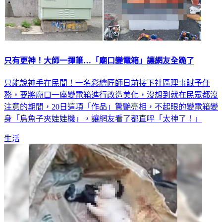
只有更神！大師一揮筆…「廟口變電箱」讓網友全跪了
只能說神手在民間！一名彩繪匠師日前接下社區理事賦予任
務，要將廟口一座變電箱進行改造美化，沒想到就在民眾都沒
注意的期間，20日這項「作品」驚艷亮相，不起眼的變電箱變
身「烏魚子夾娃娃機」，讓網友看了都直呼「太神了！」
生活