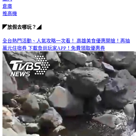
工人
倉庫
推高機
◤放假去哪玩？◢
全台熱門活動、人氣攻略一次看！
高雄美食優惠開搶！再抽
萬元住宿券
下載食尚玩家APP！免費領取優惠券