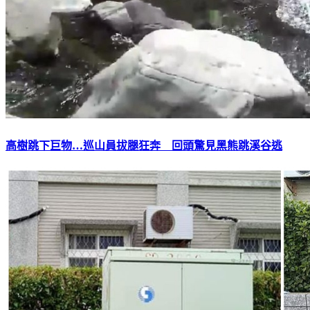
高樹跳下巨物…巡山員拔腿狂奔 回頭驚見黑熊跳溪谷逃