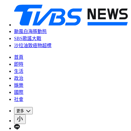
颱風白海豚動態
SBS歌謠大戰
沙拉油致癌物超標
首頁
即時
生活
政治
娛樂
國際
社會
更多