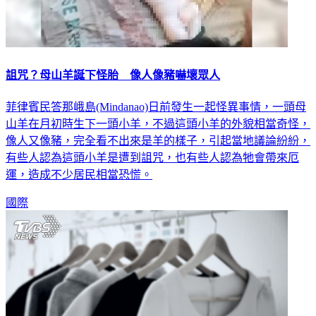
詛咒？母山羊誕下怪胎 像人像豬嚇壞眾人
菲律賓民答那峨島(Mindanao)日前發生一起怪異事情，一頭母
山羊在月初時生下一頭小羊，不過這頭小羊的外貌相當奇怪，
像人又像豬，完全看不出來是羊的樣子，引起當地議論紛紛，
有些人認為這頭小羊是遭到詛咒，也有些人認為牠會帶來厄
運，造成不少居民相當恐慌。
國際