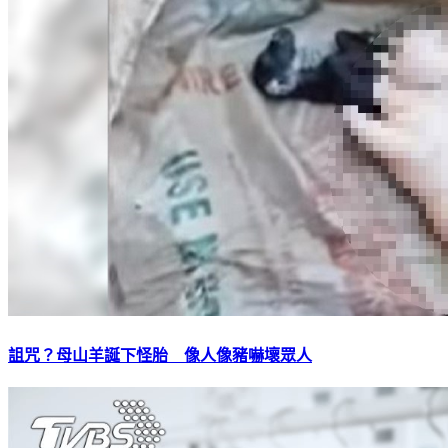
詛咒？母山羊誕下怪胎 像人像豬嚇壞眾人