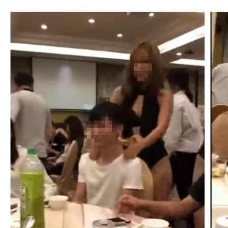
男子下班後曬衣服 半夜驚見陽台吊滿「許多人」