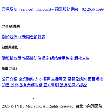
深入時事，一觸即見
意見反映：service@tvbs.com.tw
觀眾服務專線：02-2656-1599
TVBS新聞網
關於我們
56新聞台節目表
政策與隱私
隱私權政策
性騷擾防治措施
網站使用協定
版權宣告
認識 TVBS
公司介紹
企業動態
人才招募
主播專區
星藝象娛樂
節目版權
銷售
公開招標
業務服務
官方聲明
獲獎紀錄／認證