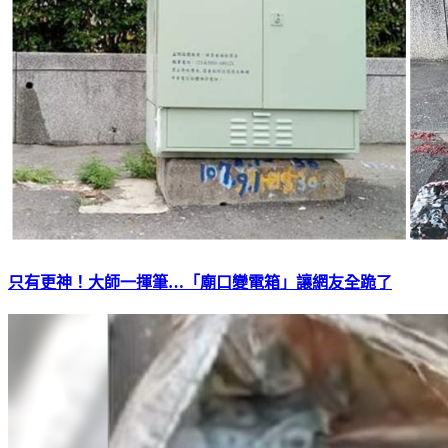
只有更神！大師一揮筆…「廟口變電箱」讓網友全跪了