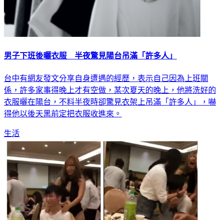
男子下班後曬衣服 半夜驚見陽台吊滿「許多人」
台中有網友發文分享自身遭遇的經歷，表示自己因為上班關
係，許多家事得晚上才有空做，某次夏天的晚上，他將洗好的
衣服曬在陽台，不料半夜時卻驚見衣架上吊滿「許多人」，嚇
得他以後天黑前定把衣服收進來。
生活