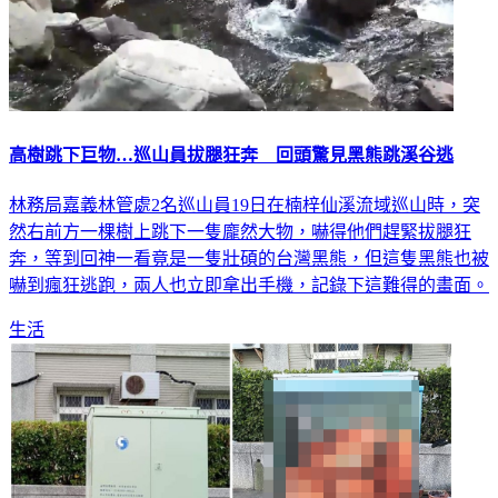
高樹跳下巨物…巡山員拔腿狂奔 回頭驚見黑熊跳溪谷逃
林務局嘉義林管處2名巡山員19日在楠梓仙溪流域巡山時，突
然右前方一棵樹上跳下一隻龐然大物，嚇得他們趕緊拔腿狂
奔，等到回神一看竟是一隻壯碩的台灣黑熊，但這隻黑熊也被
嚇到瘋狂逃跑，兩人也立即拿出手機，記錄下這難得的畫面。
生活