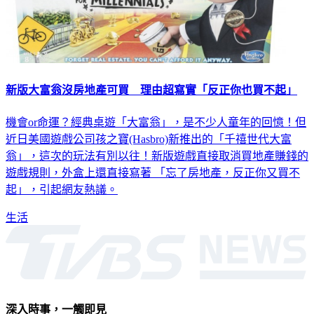
新版大富翁沒房地產可買 理由超寫實「反正你也買不起」
機會or命運？經典桌遊「大富翁」，是不少人童年的回憶！但
近日美國遊戲公司孩之寶(Hasbro)新推出的「千禧世代大富
翁」，這次的玩法有別以往！新版遊戲直接取消買地產賺錢的
遊戲規則，外盒上還直接寫著 「忘了房地產，反正你又買不
起」，引起網友熱議。
生活