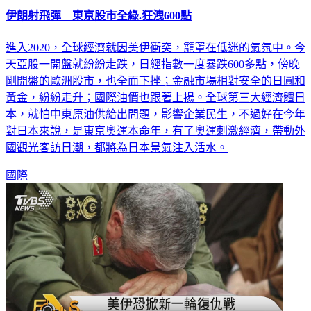
進入2020，全球經濟就因美伊衝突，籠罩在低迷的氣氛中。今
天亞股一開盤就紛紛走跌，日經指數一度暴跌600多點，傍晚
剛開盤的歐洲股市，也全面下挫；金融市場相對安全的日圓和
黃金，紛紛走升；國際油價也跟著上揚。全球第三大經濟體日
本，就怕中東原油供給出問題，影響企業民生，不過好在今年
對日本來說，是東京奧運本命年，有了奧運刺激經濟，帶動外
國觀光客訪日潮，都將為日本景氣注入活水。
國際