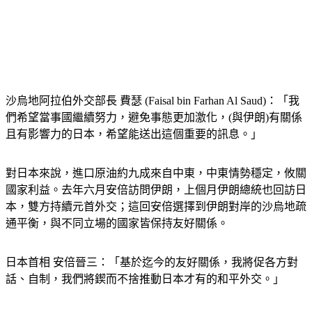
沙烏地阿拉伯外交部長 費瑟 (Faisal bin Farhan Al Saud)：「我
們希望當事國繼續努力，避免事態更加激化，(與伊朗)有關係
且有影響力的日本，希望能送出這個重要的訊息。」
對日本來說，進口原油約九成來自中東，中東情勢穩定，攸關
國家利益。去年六月安倍訪問伊朗，上個月伊朗總統也回訪日
本，雙方持續元首外交；這回安倍選擇到伊朗對岸的沙烏地疏
通平衡，與不同立場的國家皆保持友好關係。
日本首相 安倍晉三：「基於迄今的友好關係，我將促各方對
話、自制，我們將鍥而不捨推動日本才有的和平外交。」
安倍喊出「和平外交」，但這次赴中東另一個重要任務，就是