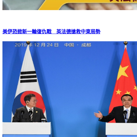
美伊恐掀新一輪復仇戰 英法德搶救中東局勢