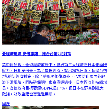
憂經濟風險.安倍撒錢！推合台幣7兆對策
美中貿易戰、全球經濟放緩下，世界第三大經濟體日本也面臨
壓力，日相安倍晉三為了提振經濟，端出26兆日圓，超過台幣
7兆的新經濟對策，除了颱風災後復原外，也要防止國內外經
濟下滑風險，同時確保明年東京奧運過後，日本經濟能持續增
長。安倍政府目標要讓GDP成長1.4%，但日本在野黨則批大
撒錢，財政重建也更遙遙無期。
國際