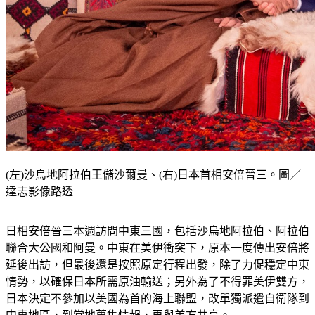
(左)沙烏地阿拉伯王儲沙爾曼、(右)日本首相安倍晉三。圖／
達志影像路透
日相安倍晉三本週訪問中東三國，包括沙烏地阿拉伯、阿拉伯
聯合大公國和阿曼。中東在美伊衝突下，原本一度傳出安倍將
延後出訪，但最後還是按照原定行程出發，除了力促穩定中東
情勢，以確保日本所需原油輸送；另外為了不得罪美伊雙方，
日本決定不參加以美國為首的海上聯盟，改單獨派遣自衛隊到
中東地區，到當地蒐集情報，再與美方共享。