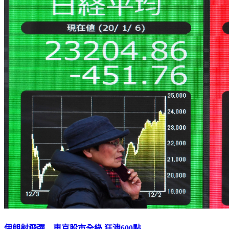
伊朗射飛彈 東京股市全綠.狂洩600點