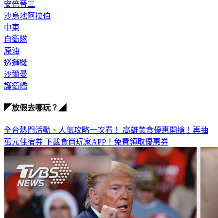
沙烏地阿拉伯
中東
自衛隊
原油
巡邏機
沙爾曼
護衛艦
◤放假去哪玩？◢
全台熱門活動、人氣攻略一次看！
高雄美食優惠開搶！再抽
萬元住宿券
下載食尚玩家APP！免費領取優惠券