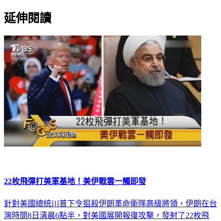
延伸閱讀
22枚飛彈打美軍基地！美伊戰雲一觸即發
針對美國總統川普下令狙殺伊朗革命衛隊高級將領，伊朗在台
灣時間8日清晨6點半，對美國展開報復攻擊，發射了22枚飛
彈，擊中兩處美軍駐伊拉克基地。伊朗革命衛隊以遇刺將領的