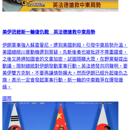
美伊恐掀新一輪復仇戰 英法德搶救中東局勢
伊朗軍事強人蘇雷曼尼，遭到美國刺殺，引發中東局勢升溫，
美國總統川普動機遭到質疑，先斬後奏也被批評不尊重國會，
之後又將通知國會的文書加密，試圖隱瞞大眾，在野黨擬提出
動議，限制總統對伊朗發動軍事行動。英法德發共同聲明，要
美伊雙方克制，不要再讓情勢擴大。然而伊朗已經升起復仇之
旗，表示一定會發起軍事行動，新一輪的中東戰爭在爆發邊
緣。
國際