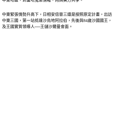
中東緊張情勢升高下，日相安倍晉三還是按照原定計畫，出訪
中東三國，第一站抵達沙烏地阿拉伯，先後與84歲沙國國王，
及王國實質領導人──王儲沙爾曼會面。