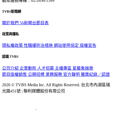
TVBS新聞網
關於我們
56新聞台節目表
政策與隱私
隱私權政策
性騷擾防治措施
網站使用協定
版權宣告
認識 TVBS
公司介紹
企業動態
人才招募
主播專區
星藝象娛樂
節目版權銷售
公開招標
業務服務
官方聲明
獲獎紀錄／認證
2026 © TVBS Media Inc. All Rights Reserved. 台北市內湖區瑞
光路451號 | 聯利媒體股份有限公司