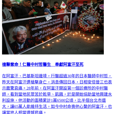
槍擊奪命！仁醫中村哲醫生 奉獻阿富汗至死
在阿富汗、巴基斯坦邊境，行醫超過30年的日本醫師中村哲，
昨天在阿富汗遭槍擊身亡，消息傳回日本，日相安倍晉三也表
示震驚哀痛。28年前，在阿富汗開設第一個診療所的中村醫
師，看到當地民眾苦於乾旱、飢餓，於是開始協助當地興建水
利設施，他活動的面積累計1萬6500公頃，比半個台北市還
大，讓65萬人能維持生活，如今中村命喪他心繫的阿富汗，也
讓當地人相當遺憾悲痛。