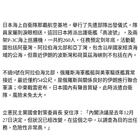
日本海上自衛隊那霸航空基地，舉行了先遣部隊出發儀式，隊
員家屬則淚眼相送。這回日本將派出護衛艦「高波號」，及兩
架P-3C海上巡邏機，一共約260人，任務預定到年底，活動範
圍包括阿曼灣、阿拉伯海北部和亞丁灣，包含沿岸國家經濟海
域的公海，但靠近伊朗的波斯灣和荷莫茲海峽則不包括在內。
不過9號在阿拉伯海北部，俄羅斯海軍艦艇與美軍驅逐艦異常
接近，最近僅約54公尺，是俄羅斯與關係良好的伊朗進行聯合
軍演；中東戰雲密布，日本國內有聲音質疑，此時派遣自衛
隊，風險未免太大。
立憲民主黨國會對策委員長 安住淳：「內閣決議是去年12月
27日決定，但狀況已經改變，在這個之中，以調查為目的出任
務，危險性非常高。」
這次跟日本過去的海外派遣不同，無論是印度洋燃料補給，還