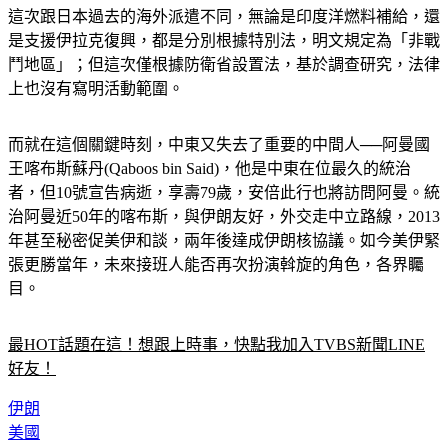
是支援伊拉克復興，都是分別根據特別法，明文規定為「非戰
鬥地區」；但這次僅根據防衛省設置法，基於調查研究，法律
上也沒有寫明活動範圍。
而就在這個關鍵時刻，中東又失去了重要的中間人──阿曼國
王喀布斯蘇丹(Qaboos bin Said)，他是中東在位最久的統治
者，但10號宣告病逝，享壽79歲，安倍此行也將訪問阿曼。統
治阿曼近50年的喀布斯，與伊朗友好，外交走中立路線，2013
年甚至秘密促美伊和談，兩年後達成伊朗核協議。如今美伊緊
張更勝當年，未來接班人能否再次扮演斡旋的角色，各界矚
目。
最HOT話題在這！想跟上時事，快點我加入TVBS新聞LINE
好友！
伊朗
美國
安倍晉三