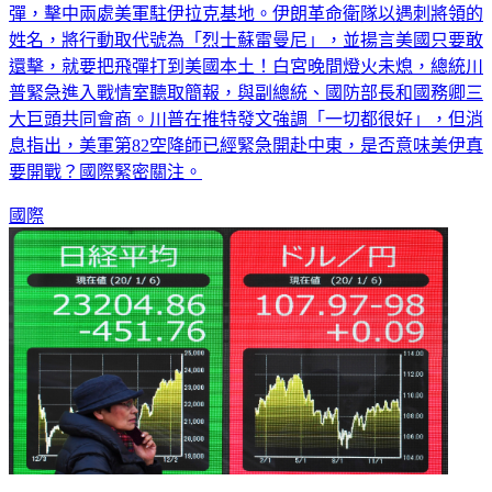
姓名，將行動取代號為「烈士蘇雷曼尼」，並揚言美國只要敢
還擊，就要把飛彈打到美國本土！白宮晚間燈火未熄，總統川
普緊急進入戰情室聽取簡報，與副總統、國防部長和國務卿三
大巨頭共同會商。川普在推特發文強調「一切都很好」，但消
息指出，美軍第82空降師已經緊急開赴中東，是否意味美伊真
要開戰？國際緊密關注。
國際
伊朗射飛彈 東京股市全綠.狂洩600點