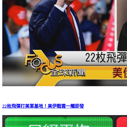
22枚飛彈打美軍基地！美伊戰雲一觸即發