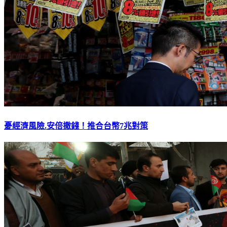
憂經濟風險.安倍撒錢！推合台幣7兆對策