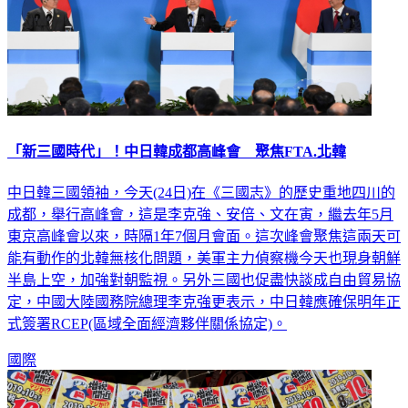
「新三國時代」！中日韓成都高峰會 聚焦FTA.北韓
中日韓三國領袖，今天(24日)在《三國志》的歷史重地四川的
成都，舉行高峰會，這是李克強、安倍、文在寅，繼去年5月
東京高峰會以來，時隔1年7個月會面。這次峰會聚焦這兩天可
能有動作的北韓無核化問題，美軍主力偵察機今天也現身朝鮮
半島上空，加強對朝監視。另外三國也促盡快談成自由貿易協
定，中國大陸國務院總理李克強更表示，中日韓應確保明年正
式簽署RCEP(區域全面經濟夥伴關係協定)。
國際