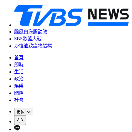
颱風白海豚動態
SBS歌謠大戰
沙拉油致癌物超標
首頁
即時
生活
政治
娛樂
國際
社會
更多