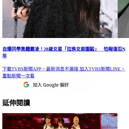
自爆同學集體霸凌！28歲女星「拉進女廁圍毆」 怕報復忍N
年
下載TVBS新聞APP，最新消息不漏接
加入TVBS新聞LINE，
重點新聞一次看
延伸閱讀