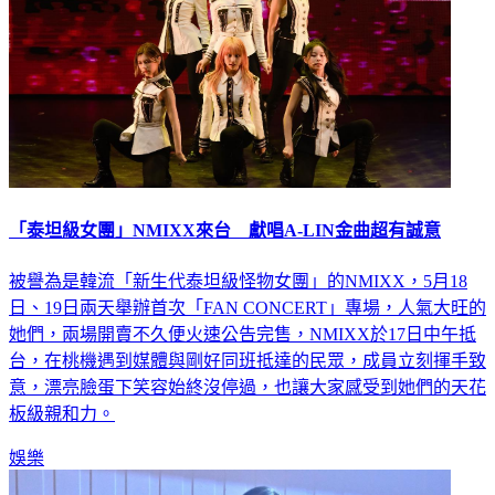
「泰坦級女團」NMIXX來台 獻唱A-LIN金曲超有誠意
被譽為是韓流「新生代泰坦級怪物女團」的NMIXX，5月18
日、19日兩天舉辦首次「FAN CONCERT」專場，人氣大旺的
她們，兩場開賣不久便火速公告完售，NMIXX於17日中午抵
台，在桃機遇到媒體與剛好同班抵達的民眾，成員立刻揮手致
意，漂亮臉蛋下笑容始終沒停過，也讓大家感受到她們的天花
板級親和力。
娛樂