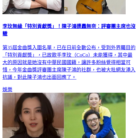
李玟無緣「特別貢獻獎」！陳子鴻遭轟無奈：評審團主席也沒
轍
第35屆金曲獎入圍名單，已在日前全數公布，受到外界矚目的
「特別貢獻獎」，已故歌手李玟（CoCo）未能獲得，其中最
大的原因就是她沒有中華民國國籍，讓許多粉絲覺得相當可
惜，今年金曲獎評審團主席陳子鴻的社群，也被大批網友湧入
抗議，對此陳子鴻也出面回應了。
娛樂