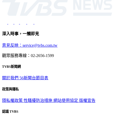
深入時事，一觸即見
意見反映：service@tvbs.com.tw
觀眾服務專線：02-2656-1599
TVBS新聞網
關於我們
56新聞台節目表
政策與隱私
隱私權政策
性騷擾防治措施
網站使用協定
版權宣告
認識 TVBS