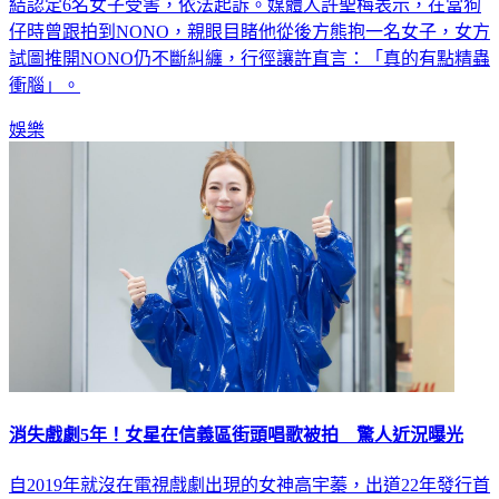
仔時曾跟拍到NONO，親眼目睹他從後方熊抱一名女子，女方
試圖推開NONO仍不斷糾纏，行徑讓許直言：「真的有點精蟲
衝腦」。
娛樂
消失戲劇5年！女星在信義區街頭唱歌被拍 驚人近況曝光
自2019年就沒在電視戲劇出現的女神高宇蓁，出道22年發行首
張EP《我是一個演員》獲滿堂彩，發片一個月來皆攻占傳