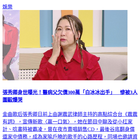
張秀卿身世曝光！醫病父欠債300萬「白冰冰出手」 慘被3人
圍毆爆哭
金曲歌后張秀卿日前上由謝震武律師主持的高點綜合台《震震
有詞》，宣傳新歌〈贏一口氣〉，她在節目中聊及從小扛家
計、唸書時被霸凌，曾在夜市賣唱銷售CD，最後谷底翻身償
還家中債務，成為家喻戶曉的歌手的心路歷程，同場也邀請資
深媒體人洪素卿、心理分析專家邱文仁、沈靖家律師，從不同