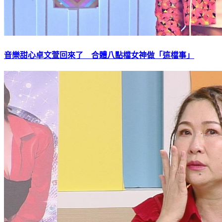
音樂甜心卓文萱回來了 合體八點檔女神做「這檔事」