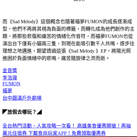
而《Sad Melody》這個概念也隨著福夢FUMON的成長逐漸成
型，他們不再將其視為負面的標籤，而轉化成為他們創作的主
題，將那些悲傷和痛苦的情緒化作音符，而福夢FUMON也從
演出台下僅有小貓兩三隻，到現在能吸引數千人共鳴，逐步往
理想之地邁進，期望透過這張《Sad Melody 》EP，將陽光照
進困於負面情緒中的悲鳴，痛苦隨旋律之流而逝。
金音獎
李浩瑋
FUMON
福夢
台中圓滿戶外劇場
◤放假去哪玩？◢
全台熱門活動、人氣攻略一次看！
高雄美食優惠開搶！再抽
萬元住宿券
下載食尚玩家APP！免費領取優惠券