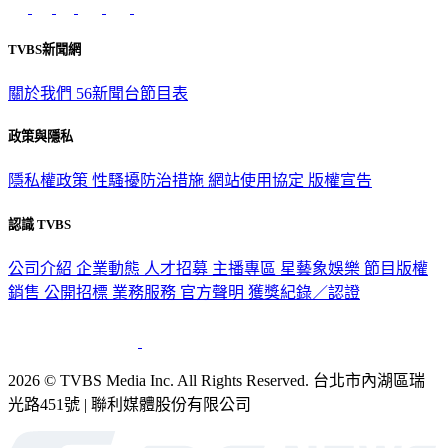
TVBS新聞網
關於我們
56新聞台節目表
政策與隱私
隱私權政策
性騷擾防治措施
網站使用協定
版權宣告
認識 TVBS
公司介紹
企業動態
人才招募
主播專區
星藝象娛樂
節目版權
銷售
公開招標
業務服務
官方聲明
獲獎紀錄／認證
2026 © TVBS Media Inc. All Rights Reserved. 台北市內湖區瑞
光路451號 | 聯利媒體股份有限公司