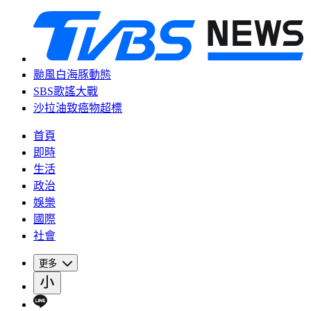
颱風白海豚動態
SBS歌謠大戰
沙拉油致癌物超標
首頁
即時
生活
政治
娛樂
國際
社會
更多