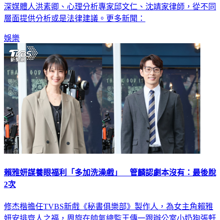
層面提供分析或是法律建議。更多新聞：
娛樂
賴雅妍謀養眼福利「多加洗澡戲」 管麟認劇本沒有：最後脫
2次
修杰楷擔任TVBS新戲《秘書俱樂部》製作人，為女主角賴雅
妍安排齊人之福，周旋在帥氣總監王傳一跟辦公室小奶狗張軒
睿之間，結果賴雅妍拋棄2位CP，今（20）日在記者會上被曾