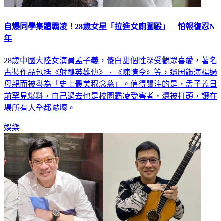
自爆同學集體霸凌！28歲女星「拉進女廁圍毆」 怕報復忍N
年
28歲中國大陸女演員孟子義，傻白甜個性深受觀眾喜愛，著名
古裝作品包括《射鵰英雄傳》、《陳情令》等，還因飾演楊過
母親而被譽為「史上最美穆念慈」。值得關注的是，孟子義日
前罕見爆料，自己過去也是校園霸凌受害者，還被打頭，讓在
場所有人全都嚇壞。
娛樂