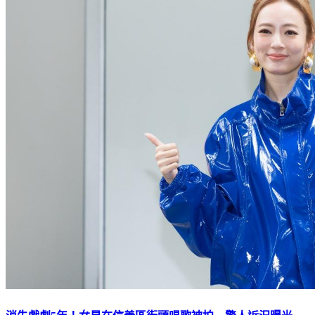
消失戲劇5年！女星在信義區街頭唱歌被拍 驚人近況曝光