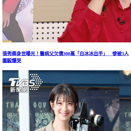
張秀卿身世曝光！醫病父欠債300萬「白冰冰出手」 慘被3人
圍毆爆哭