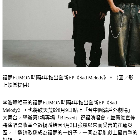
福夢FUMON時隔4年推出全新EP《Sad Melody》。（圖／形
上娛樂提供）
李浩瑋領軍的福夢FUMON時隔4年推出全新EP《Sad 
Melody》，也將破天荒於8月9日站上「台中圓滿戶外劇場」
大舞台，舉辦第1場專場「Blessed」祝福演唱會，並霸氣宣佈
將演唱會收益全數捐贈給因4月3日強震以來而受苦的花蓮災
區，「邀請歌迷成為福夢的一份子，一同為混亂獻上最真摯的
祝福」。