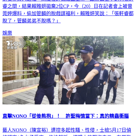
莞婷爆料，偷加管麟的脫戲謀福利，賴雅妍笑說：「張軒睿都
脫了，管麟弟弟不脫嗎？」
娛樂
直擊NONO「從後熊抱」！ 許聖梅憶當下：真的精蟲衝腦
藝人NONO（陳宣裕）遭控多起性騷、性侵，士檢5月17日偵
結認定6名女子受害，依法起訴。媒體人許聖梅表示，在當狗