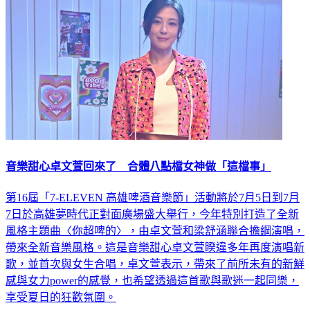
音樂甜心卓文萱回來了 合體八點檔女神做「這檔事」
第16屆「7-ELEVEN 高雄啤酒音樂節」活動將於7月5日到7月
7日於高雄夢時代正對面廣場盛大舉行，今年特別打造了全新
風格主題曲〈你超啤的〉，由卓文萱和梁舒涵聯合擔綱演唱，
帶來全新音樂風格。這是音樂甜心卓文萱睽違多年再度演唱新
歌，並首次與女生合唱，卓文萱表示，帶來了前所未有的新鮮
感與女力power的感覺，也希望透過這首歌與歌迷一起同樂，
享受夏日的狂歡氛圍。
娛樂