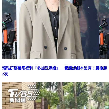
賴雅妍謀養眼福利「多加洗澡戲」 管麟認劇本沒有：最後脫
2次