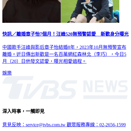
快訊／離婚章子怡7個月！汪峰520無預警認愛 新歡身分曝光
中國歌手汪峰與影后章子怡結婚8年，2023年10月無預警宣布
離婚。近日傳出新歡是一名百萬網紅森林北（李巧），今日5
月（20）日他發文認愛，曝光相愛過程。
娛樂
深入時事，一觸即見
意見反映：service@tvbs.com.tw
觀眾服務專線：02-2656-1599