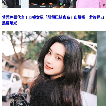
曾莞婷丟代言！心機女星「削價巴結廠商」出爛招 背後捅刀
黑幕曝光