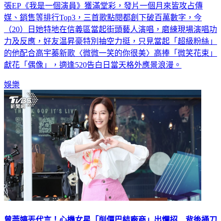
媒、銷售等排行Top3，三首歌點閱都創下破百萬數字，今
（20）日她特地在信義區當起街頭藝人演唱，磨練現場演唱功
力及反應，好友温昇豪特別抽空力挺，只見當起「超級粉絲」
的他配合高宇蓁新歌〈微微一笑的你很美〉高捧「微笑花束」
獻花「偶像」，適逢520告白日當天格外應景浪漫。
娛樂
曾莞婷丟代言！心機女星「削價巴結廠商」出爛招 背後捅刀
黑幕曝光