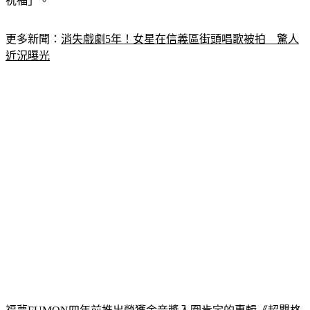
更多新聞：
消失戲劇5年！女星在信義區街頭唱歌被拍　驚人
近況曝光
福夢FUMON四年前推出榮獲金音獎入圍肯定的專輯《超嬰格