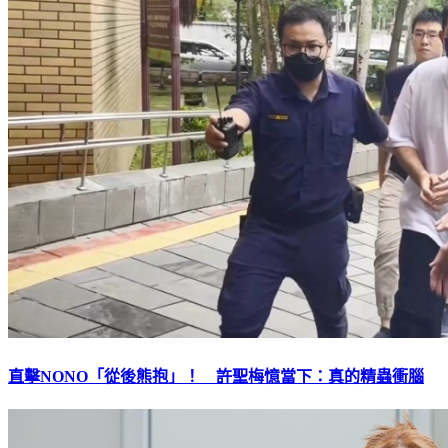
直擊NONO「從後熊抱」！ 許聖梅憶當下：真的精蟲衝腦