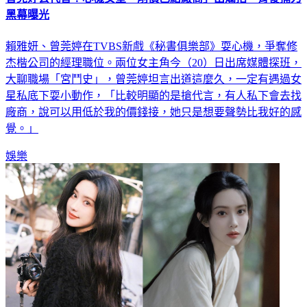
賴雅妍、曾莞婷在TVBS新戲《秘書俱樂部》耍心機，爭奪修
杰楷公司的經理職位。兩位女主角今（20）日出席媒體探班，
大聊職場「宮鬥史」，曾莞婷坦言出道這麼久，一定有遇過女
星私底下耍小動作，「比較明顯的是搶代言，有人私下會去找
廠商，說可以用低於我的價錢接，她只是想要聲勢比我好的感
覺。」
娛樂