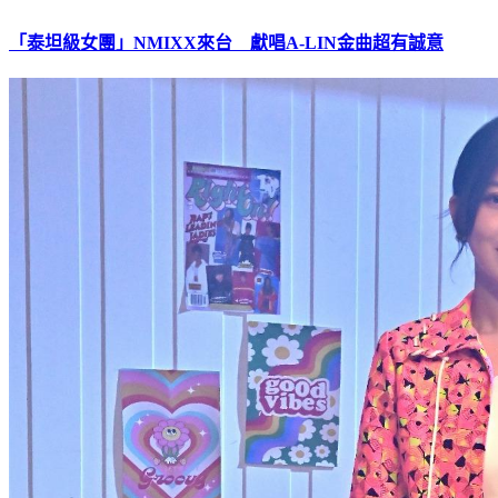
「泰坦級女團」NMIXX來台 獻唱A-LIN金曲超有誠意