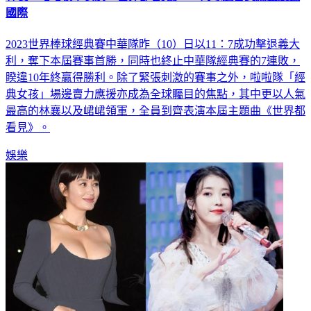
國際
2023世界棒球經典賽中華隊昨（10）日以11：7成功擊退義大
利，奪下本屆賽事首勝，同時也終止中華隊經典賽的7連敗，
睽違10年終贏得勝利。除了緊張刺激的賽事之外，啦啦隊「經
典女孩」場邊賣力應援亦成為全球矚目的焦點，其中更以人氣
最高的林襄以及峮峮領軍，全員到齊表演本屆主題曲《世界都
看見》。
娛樂