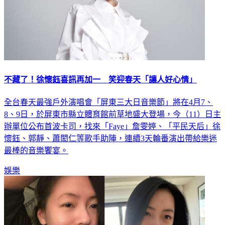
不藏了！徐懷鈺喜訊再加一 笑迎春天「讓人好心情」
全台春天最強戶外演唱會「屏東三大日音樂節」將在4月7、
8、9日，於屏東市縣立體育館前草地盛大登場，今（11）日主
辦單位公布首波卡司，找來「Faye」詹雯婷、「平民天后」徐
懷鈺、郭靜、蕭閎仁等歌手助陣，連續3天輪番演出帶給樂迷
最棒的音樂饗宴。
娛樂