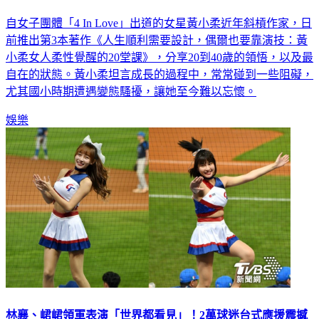
自女子團體「4 In Love」出道的女星黃小柔近年斜槓作家，日
前推出第3本著作《人生順利需要設計，偶爾也要靠演技：黃
小柔女人柔性覺醒的20堂課》，分享20到40歲的領悟，以及最
自在的狀態。黃小柔坦言成長的過程中，常常碰到一些阻礙，
尤其國小時期遭遇變態騷擾，讓她至今難以忘懷。
娛樂
林襄、峮峮領軍表演「世界都看見」！2萬球迷台式應援震撼