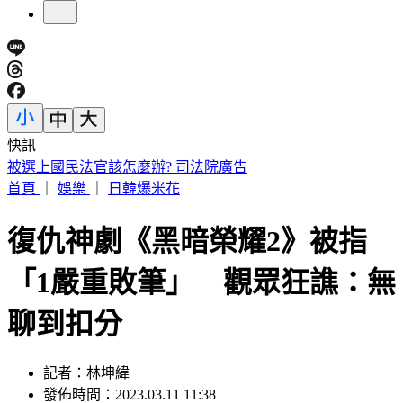
快訊
台積電嘉義廠已釀2死5傷 急請3神明坐鎮
首頁
｜
娛樂
｜
日韓爆米花
復仇神劇《黑暗榮耀2》被指
「1嚴重敗筆」 觀眾狂譙：無
聊到扣分
記者：林坤緯
發佈時間：2023.03.11 11:38