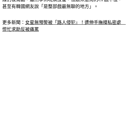
甚至有韓國網友說「是整部戲最無聊的地方」。
更多新聞：
女星無預警被「路人侵犯」！遭伸手撫摸私密處　
慌忙求助反被痛罵