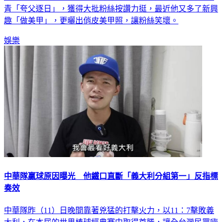
青「夸父逐日」，獲得大批粉絲按讚力挺，最近他又多了新興
趣「做美甲」，更曬出俏皮美甲照，讓粉絲笑壞。
娛樂
中華隊贏球原因曝光 他鐵口直斷「義大利分組第一」反指標
奏效
中華隊昨（11）日晚間靠著兇猛的打擊火力，以11：7擊敗義