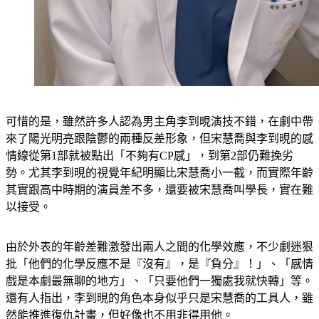
可惜的是，雖然許多人認為男主角李到晛演技不錯，在劇中帶
來了陽光明亮跟陰鬱的兩種反差形象，但宋慧喬與李到晛的感
情線從第1部就被點出「不夠有CP感」，到第2部仍難挽劣
勢。尤其李到晛的視覺年紀明顯比宋慧喬小一截，而實際年齡
其實跟高中時期的演員差不多，還要被宋慧喬叫學長，實在難
以接受。
由於外表的年齡差難激發出兩人之間的化學效應，不少劇迷狠
批「他們的化學反應不是『沒有』，是『負分』！」、「感情
戲是本劇最無聊的地方」、「只要他們一獨處我就快轉」等。
還有人指出，李到晛的角色本身似乎只是宋慧喬的工具人，雖
然能推進復仇計畫，但好像也不用非得用他。