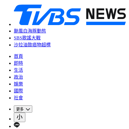
颱風白海豚動態
SBS歌謠大戰
沙拉油致癌物超標
首頁
即時
生活
政治
娛樂
國際
社會
更多