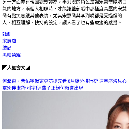
另一方面亦有韓國觀眾認為，李到晛的角色是讓宋慧喬能喘口
氣的地方，兩個人相處時，才能讓整部戲中都極度高壓的宋慧
喬有點笑容跟其他表情，尤其宋慧喬與李到晛都是受過傷的
人，相互理解、扶持的設定，讓人看了也有些療癒的感覺。
韓劇
宋慧喬
結局
黑暗榮耀
◤人氣夯文◢
何潤東、曹佑寧獨家專訪搶先看
8月緣分排行榜 這星座遇見心
靈夥伴
超準測字!這輩子正緣何時會出現