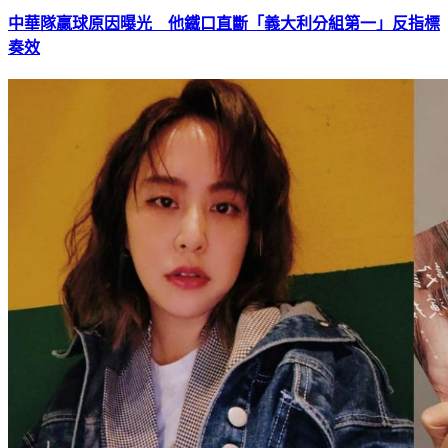
中華隊贏球原因曝光 他鐵口直斷「義大利分組第一」反指標
奏效