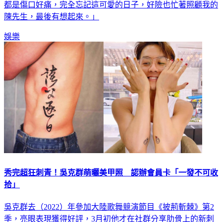
都是傷口好痛，完全忘記這可愛的日子，好險也忙著照顧我的
陳先生，最後有想起來。」
娛樂
秀完超狂刺青！吳克群萌曬美甲照 認辦會員卡「一發不可收
拾」
吳克群去（2022）年參加大陸歌舞競演節目《披荊斬棘》第2
季，亮眼表現獲得好評，3月初他才在社群分享肋骨上的新刺