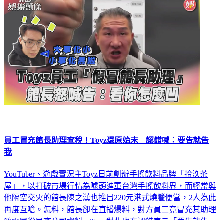
員工冒充館長助理查稅！Toyz還原始末 認錯喊：要告就告
我
YouTuber、遊戲實況主Toyz日前創辦手搖飲料品牌「拾汣茶
屋」，以打破市場行情為噱頭進軍台灣手搖飲料界，而經常與
他隔空交火的館長陳之漢也推出220元港式燒臘便當，2人為此
再度互嗆。怎料，館長卻在直播爆料，對方員工竟冒充其助理