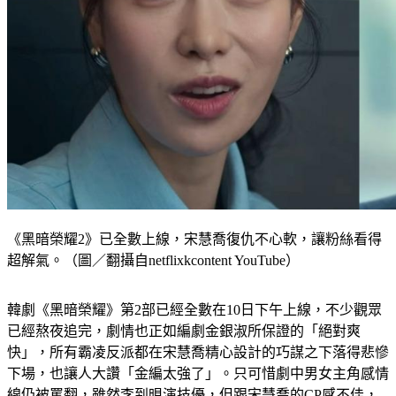
《黑暗榮耀2》已全數上線，宋慧喬復仇不心軟，讓粉絲看得
超解氣。（圖／翻攝自netflixkcontent YouTube）
韓劇《黑暗榮耀》第2部已經全數在10日下午上線，不少觀眾
已經熬夜追完，劇情也正如編劇金銀淑所保證的「絕對爽
快」，所有霸凌反派都在宋慧喬精心設計的巧謀之下落得悲慘
下場，也讓人大讚「金編太強了」。只可惜劇中男女主角感情
線仍被罵翻，雖然李到晛演技優，但跟宋慧喬的CP感不佳，