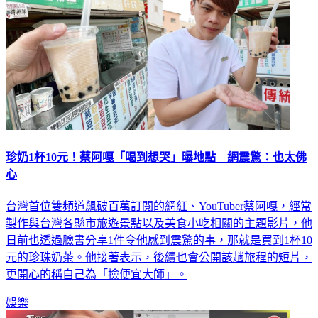
珍奶1杯10元！蔡阿嘎「喝到想哭」曝地點 網震驚：也太佛
心
台灣首位雙頻道飆破百萬訂閱的網紅、YouTuber蔡阿嘎，經常
製作與台灣各縣市旅遊景點以及美食小吃相關的主題影片，他
日前也透過臉書分享1件令他感到震驚的事，那就是買到1杯10
元的珍珠奶茶。他接著表示，後續也會公開該趟旅程的短片，
更開心的稱自己為「撿便宜大師」。
娛樂