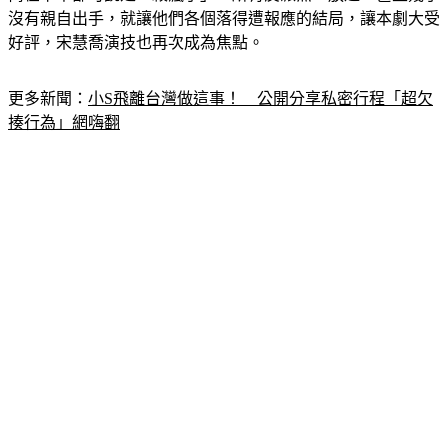
沒有親自出手，就讓他們各個落得遭報應的結局，讓本劇大受
好評，宋慧喬演技也再次成為焦點。
更多新聞：
小S飛離台灣做這事！　公開分享私密行程「超欠
揍行為」網嗨翻