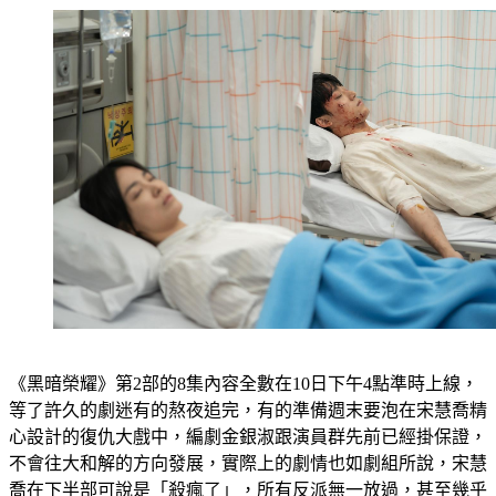
《黑暗榮耀》第2部的8集內容全數在10日下午4點準時上線，
等了許久的劇迷有的熬夜追完，有的準備週末要泡在宋慧喬精
心設計的復仇大戲中，編劇金銀淑跟演員群先前已經掛保證，
不會往大和解的方向發展，實際上的劇情也如劇組所說，宋慧
喬在下半部可說是「殺瘋了」，所有反派無一放過，甚至幾乎