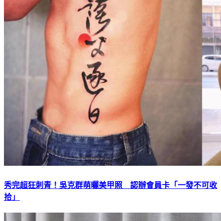
秀完超狂刺青！吳克群萌曬美甲照 認辦會員卡「一發不可收
拾」