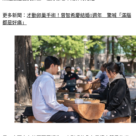
更多新聞：
才動卵巢手術！曾智希慶結婚1週年　驚喊「滿腦
都是好痛」