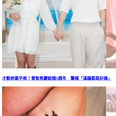
才動卵巢手術！曾智希慶結婚1週年 驚喊「滿腦都是好痛」