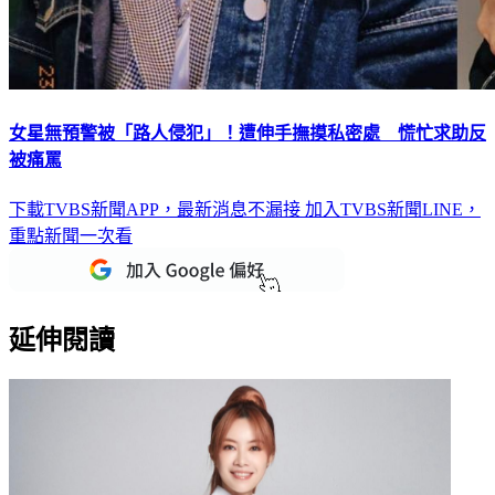
女星無預警被「路人侵犯」！遭伸手撫摸私密處 慌忙求助反
被痛罵
下載TVBS新聞APP，最新消息不漏接
加入TVBS新聞LINE，
重點新聞一次看
延伸閱讀