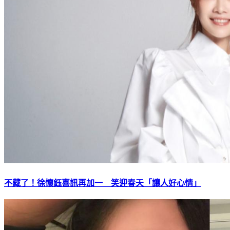
不藏了！徐懷鈺喜訊再加一 笑迎春天「讓人好心情」