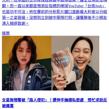
大利，在本屆的世界棒球經典賽中取得首勝，讓全台灣民眾嗨
翻。而一直以來都是預測反指標的棒球YouTuber「台南Josh」
也是功不可沒，他在賽前的分析影片鐵口直斷義大利會以分組
第一之姿晉級，沒想到立刻被中華隊打倒，讓獲勝後不少網友
湧入頻道致謝。
娛樂
女星無預警被「路人侵犯」！遭伸手撫摸私密處 慌忙求助反
被痛罵