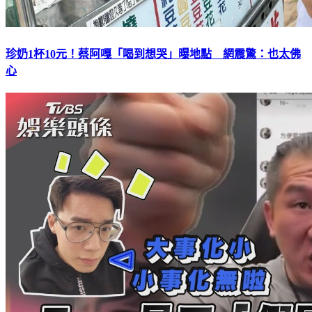
珍奶1杯10元！蔡阿嘎「喝到想哭」曝地點 網震驚：也太佛
心