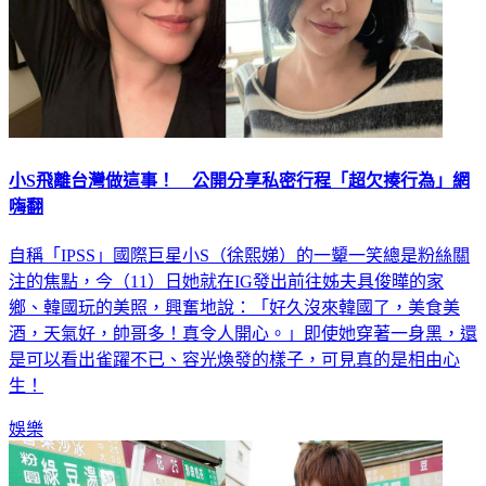
小S飛離台灣做這事！ 公開分享私密行程「超欠揍行為」網
嗨翻
自稱「IPSS」國際巨星小S（徐熙娣）的一顰一笑總是粉絲關
注的焦點，今（11）日她就在IG發出前往姊夫具俊曄的家
鄉、韓國玩的美照，興奮地說：「好久沒來韓國了，美食美
酒，天氣好，帥哥多！真令人開心。」即使她穿著一身黑，還
是可以看出雀躍不已、容光煥發的樣子，可見真的是相由心
生！
娛樂