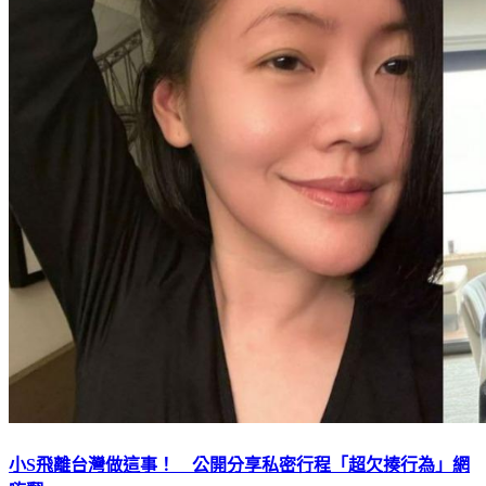
小S飛離台灣做這事！ 公開分享私密行程「超欠揍行為」網