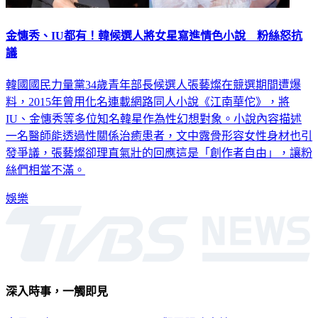
金憓秀、IU都有！韓候選人將女星寫進情色小說 粉絲怒抗
議
韓國國民力量黨34歲青年部長候選人張藝燦在競選期間遭爆
料，2015年曾用化名連載網路同人小說《江南華佗》，將
IU、金憓秀等多位知名韓星作為性幻想對象。小說內容描述
一名醫師能透過性關係治癒患者，文中露骨形容女性身材也引
發爭議，張藝燦卻理直氣壯的回應這是「創作者自由」，讓粉
絲們相當不滿。
娛樂
深入時事，一觸即見