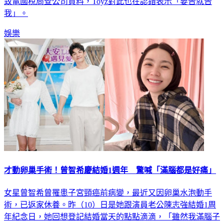
致電國稅局查公司資料，Toyz對此也在認錯表示「要告就告
我」。
娛樂
才動卵巢手術！曾智希慶結婚1週年 驚喊「滿腦都是好痛」
女星曾智希曾罹患子宮頸癌前病變，最近又因卵巢水泡動手
術，已返家休養。昨（10）日是她跟演員老公陳志強結婚1周
年紀念日，她回想登記結婚當天的點點滴滴，「雖然我滿腦子