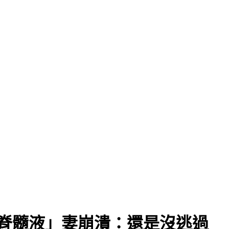
脊髓液」妻崩潰：還是沒逃過