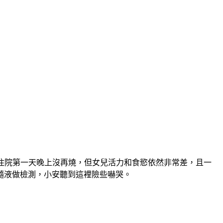
管住院第一天晚上沒再燒，但女兒活力和食慾依然非常差，且一
髓液做檢測，小安聽到這裡險些嚇哭。