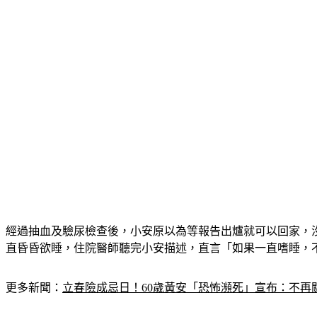
經過抽血及驗尿檢查後，小安原以為等報告出爐就可以回家，沒
直昏昏欲睡，住院醫師聽完小安描述，直言「如果一直嗜睡，
更多新聞：
立春險成忌日！60歲黃安「恐怖瀕死」宣布：不再