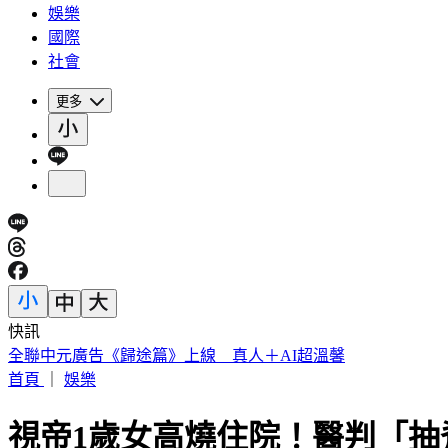
娛樂
國際
社會
更多
快訊
全聯中元廣告《歸途篇》上線 真人＋AI超溫馨
首頁
｜
娛樂
視帝1歲女高燒住院！醫判「抽