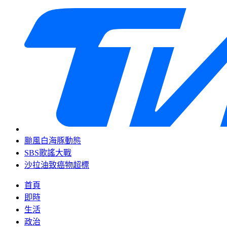
颱風白海豚動態
SBS歌謠大戰
沙拉油致癌物超標
首頁
即時
生活
政治