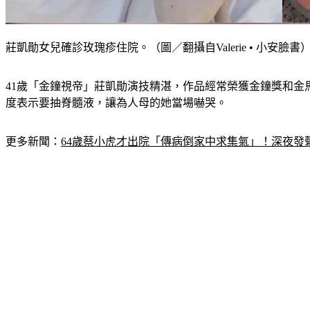
莊凱勛女兒確診玫瑰疹住院。（圖／翻攝自Valerie • 小安臉書
41歲「金鐘視帝」莊凱勛演技精湛，作品經常榮獲金鐘獎和金馬
度表示要抽脊髓液，讓為人母的她當場嚇哭。
更多新聞：
64歲蔡小虎才出院「傳病倒家中求集氣」！深夜發