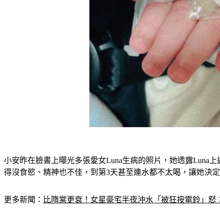
小安昨在臉書上曝光多張愛女Luna生病的照片，她透露Lun
得沒食慾、精神也不佳，到第3天甚至連水都不太喝，讓她決
更多新聞：
比隋棠更衰！女星豪宅半夜沖水「被狂按電鈴」怒