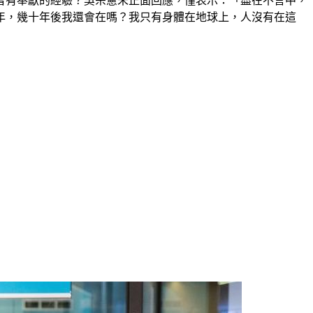
曾有奉獻的經驗？吳宗憲未正面回應，僅表示：「盡在不言中，
0年，幾十年後我還會在嗎？我只有身體在地球上，人沒有在這