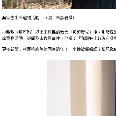
吳宗憲出席寵物活動。（圖／林彥君攝）
小甜甜（張可昀）退出宋逸民的教會「藝起發光」後，引發風
席寵物活動，被問及宋逸民事件，他說：「我剛好比較沒有參
更多新聞：
林襄答應陪他回家過年！　小鐘被催婚認了私訊邀