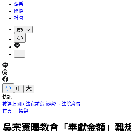
娛樂
國際
社會
更多
快訊
IU無預警召喚前男友 韓網替「她」心疼：很不舒服
首頁
｜
娛樂
吳宗憲曝教會「奉獻金額」難