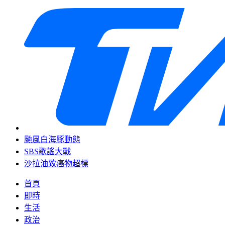
颱風白海豚動態
SBS歌謠大戰
沙拉油致癌物超標
首頁
即時
生活
政治