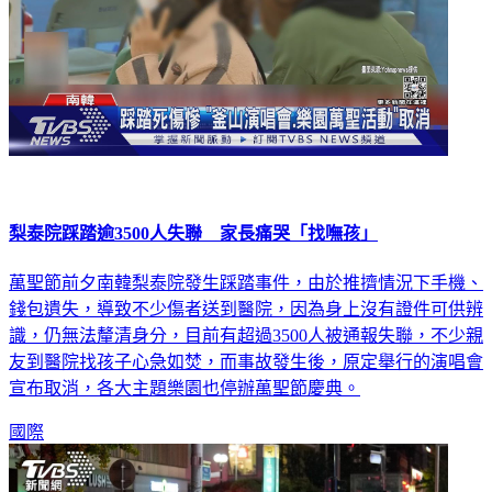
梨泰院踩踏逾3500人失聯 家長痛哭「找嘸孩」
萬聖節前夕南韓梨泰院發生踩踏事件，由於推擠情況下手機、
錢包遺失，導致不少傷者送到醫院，因為身上沒有證件可供辨
識，仍無法釐清身分，目前有超過3500人被通報失聯，不少親
友到醫院找孩子心急如焚，而事故發生後，原定舉行的演唱會
宣布取消，各大主題樂園也停辦萬聖節慶典。
國際