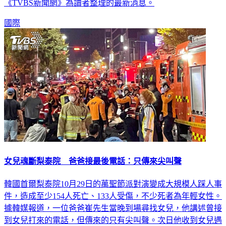
《TVBS新聞網》為讀者整理的最新消息。
國際
女兒魂斷梨泰院 爸爸接最後電話：只傳來尖叫聲
韓國首爾梨泰院10月29日的萬聖節派對演變成大規模人踩人事
件，造成至少154人死亡、133人受傷，不少死者為年輕女性。
據韓媒報道，一位爸爸崔先生當晚到場尋找女兒，他講述曾接
到女兒打來的電話，但傳來的只有尖叫聲。次日他收到女兒遇