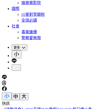
娛樂電影院
國際
川普對等關稅
全球必讀
社會
毒駕連爆
警察愛無限
更多
快訊