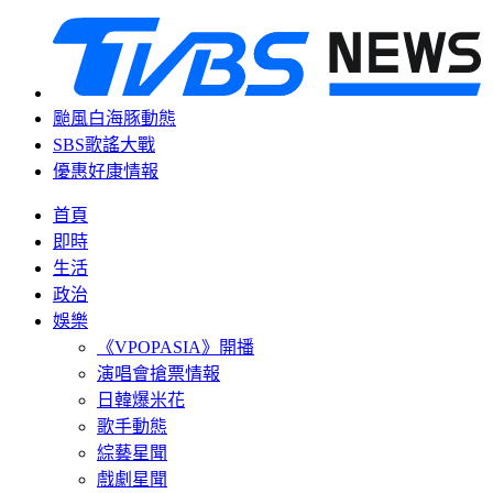
颱風白海豚動態
SBS歌謠大戰
優惠好康情報
首頁
即時
生活
政治
娛樂
《VPOPASIA》開播
演唱會搶票情報
日韓爆米花
歌手動態
綜藝星聞
戲劇星聞