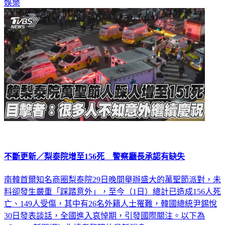
娛樂
不斷更新／梨泰院增至156死 警察廳長承認有缺失
南韓首爾知名商圈梨泰院29日晚間舉辦盛大的萬聖節派對，未
料卻發生嚴重「踩踏意外」，至今（1日）總計已造成156人死
亡、149人受傷，其中有26名外籍人士罹難，韓國總統尹錫悅
30日發表談話，全國進入哀悼期，引發國際關注。以下為