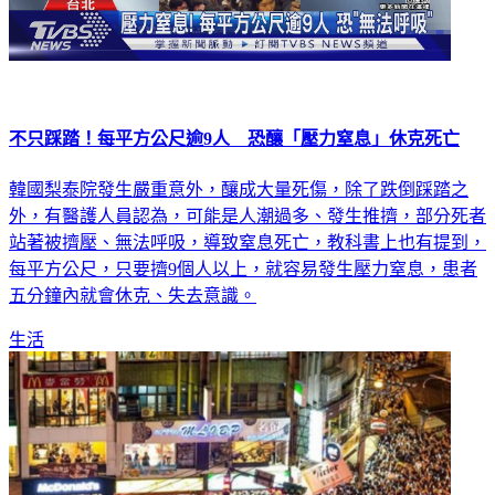
不只踩踏！每平方公尺逾9人 恐釀「壓力窒息」休克死亡
韓國梨泰院發生嚴重意外，釀成大量死傷，除了跌倒踩踏之
外，有醫護人員認為，可能是人潮過多、發生推擠，部分死者
站著被擠壓、無法呼吸，導致窒息死亡，教科書上也有提到，
每平方公尺，只要擠9個人以上，就容易發生壓力窒息，患者
五分鐘內就會休克、失去意識。
生活