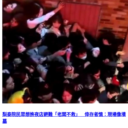
梨泰院民眾想進夜店避難「老闆不救」 倖存者憶：現場像墳
墓