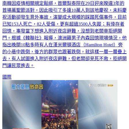
南韓因疫情相關規定鬆綁，首爾梨泰院在29日迎來暌違3年的
首場萬聖節派對，因此吸引了多達10萬人到該地慶祝，未料慶
祝活動卻發生意外事故，演變成大規模的踩踏死傷事件，目前
已知153人死亡，82人受傷，更有超過3500人失蹤；有倖存者
回憶，事發當下想進入附近夜店避難，沒想到老闆竟拒絕開
門。根據《韓聯社》報導，澳洲籍男子內森回憶現場情況，他
指出晚間10點多時有人在漢米爾頓酒店（Hamilton Hotel）旁
的小巷中跌倒，後方的群眾也跟著跌倒，就這樣一層一層疊上
去，有人試圖進入附近夜店避難，但老闆卻見死不救，拒絕開
門讓民眾進去。
國際