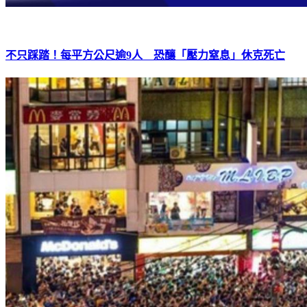
不只踩踏！每平方公尺逾9人 恐釀「壓力窒息」休克死亡