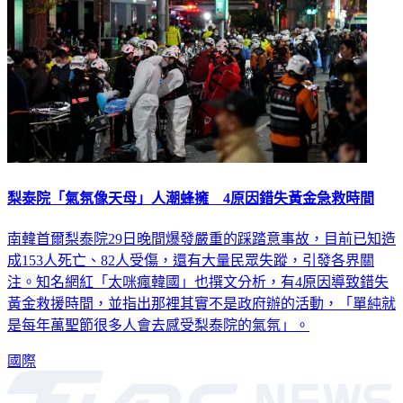
梨泰院「氣氛像天母」人潮蜂擁 4原因錯失黃金急救時間
南韓首爾梨泰院29日晚間爆發嚴重的踩踏意事故，目前已知造
成153人死亡、82人受傷，還有大量民眾失蹤，引發各界關
注。知名網紅「太咪瘋韓國」也撰文分析，有4原因導致錯失
黃金救援時間，並指出那裡其實不是政府辦的活動，「單純就
是每年萬聖節很多人會去感受梨泰院的氣氛」。
國際