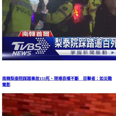
南韓梨泰院踩踏事故153死、現場哀嚎不斷 目擊者：如災難
電影