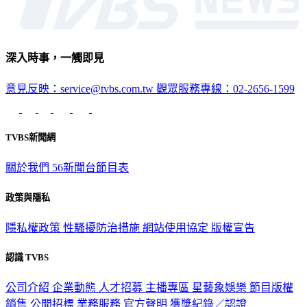
深入時事，一觸即見
意見反映：service@tvbs.com.tw
觀眾服務專線：02-2656-1599
TVBS新聞網
關於我們
56新聞台節目表
政策與隱私
隱私權政策
性騷擾防治措施
網站使用協定
版權宣告
認識 TVBS
公司介紹
企業動態
人才招募
主播專區
星藝象娛樂
節目版權
銷售
公開招標
業務服務
官方聲明
獲獎紀錄／認證