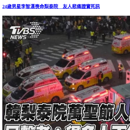
24歲男星李智漢喪命梨泰院 友人悲痛證實死訊