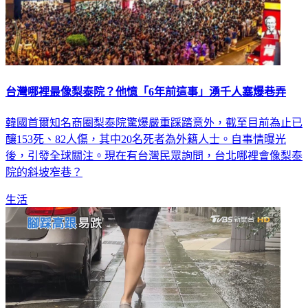
台灣哪裡最像梨泰院？他憶「6年前這事」湧千人塞爆巷弄
韓國首爾知名商圈梨泰院驚爆嚴重踩踏意外，截至目前為止已
釀153死、82人傷，其中20名死者為外籍人士。自事情曝光
後，引發全球關注。現在有台灣民眾詢問，台北哪裡會像梨泰
院的斜坡窄巷？
生活