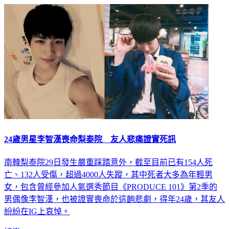
24歲男星李智漢喪命梨泰院 友人悲痛證實死訊
南韓梨泰院29日發生嚴重踩踏意外，截至目前已有154人死
亡、132人受傷，超過4000人失蹤，其中死者大多為年輕男
女，包含曾經參加人氣選秀節目《PRODUCE 101》第2季的
男偶像李智漢，也被證實喪命於這齣悲劇，得年24歲，其友人
紛紛在IG上哀悼。