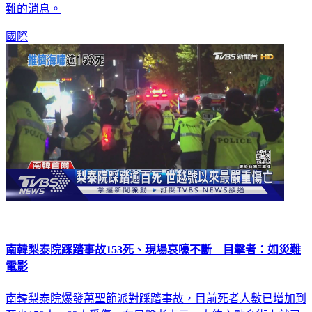
難的消息。
國際
南韓梨泰院踩踏事故153死、現場哀嚎不斷 目擊者：如災難
電影
南韓梨泰院爆發萬聖節派對踩踏事故，目前死者人數已增加到