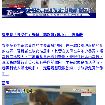
梨泰院「多女性」罹難「高跟鞋+嬌小」 逃命難
梨泰院發生踩踏事件的主要事發地點，在一處傾斜坡度約30%
的巷弄，罹難者也以女性居多。其實在天母也有不少巷弄，傾
斜坡度比較大，當地里長自己看到新聞，也想到社區內斜坡，
踩著高跟鞋行走重心都有些向前傾斜，里長說像是辦活動時，
巷弄斜坡人潮比較多，一定要規劃疏散動線，才能避免意外發
生。
國際