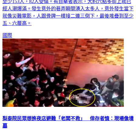
至少153人，82人受傷。有目擊者表示，大約六點多街上就已
經人潮爆滿。發生意外的巷弄瞬間湧入太多人，意外發生當下
就像災難電影，人跟骨牌一樣接二連三倒下，最後堆疊到至少
五、六層高。
國際
梨泰院民眾想進夜店避難「老闆不救」 倖存者憶：現場像墳
墓