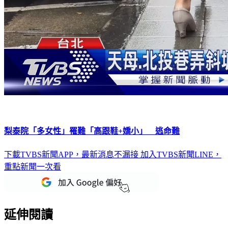
梨泰院「多女性」罹難「高跟鞋+嬌小」 逃命難
下載TVBS新聞APP，最新消息不漏接
加入TVBS新聞LINE，
重點新聞一次看
延伸閱讀