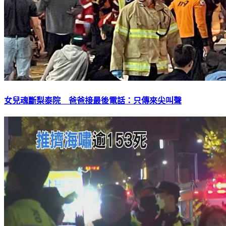
女兒魂斷梨泰院 爸爸接最後電話：只傳來尖叫聲