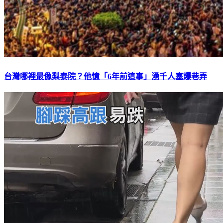
台灣哪裡最像梨泰院？他憶「6年前這事」湧千人塞爆巷弄