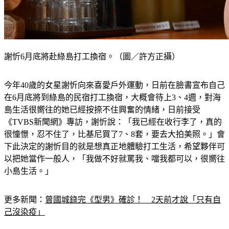
謝忻6月底將赴綠島打工換宿。（圖／許方正攝）
今年40歲的女星謝忻向來喜愛戶外運動，日前在臉書宣布自己
在6月底將到綠島的民宿打工換宿，大概會待上3、4週，對海
島生活很嚮往的她已經按捺不住興奮的情緒，日前接受
《TVBS新聞網》專訪，謝忻說：「我已經在收行李了，真的
很憧憬，忍不住了，比基尼買了7、8套，要去大拍美照。」會
下此決定的謝忻目的就是想真正地體驗打工生活，希望夥伴可
以把她當作一般人，「我做不好就罵我、噹我都可以，很嚮往
小島生活。」
更多新聞：
曾國城錄完《型男》確診！　2天前才說「只有自
己沒染疫」