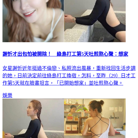
謝忻才出包怕被開除！ 綠島打工第5天吐煎熬心聲：想家
女星謝忻近年挺過不倫戀、私照流出風暴，重新找回生活步調
的她，日前決定前往綠島打工換宿，怎料，至昨（29）日才工
作第5天就在臉書坦言，「已開始想家」並吐煎熬心聲。
娛樂