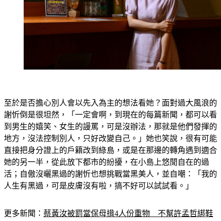
至於是否擔心別人會以先入為主的想法看她？面對過大風浪的
謝忻倒是很坦然，「一定會啊，到現在的每篇新聞，都可以看
到男生的嬉笑、女生的謾罵，可是沒辦法，那就是他們發揮的
地方，沒法控制別人，只好改變自己。」她也笑說，很有可能
直接把身分證上的戶籍改到綠島，或是在那邊的轉角遇到適合
她的另一半，從此放下都市的紛擾，在小島上悠閒自在的過
活；自傲沒曬黑過的謝忻也想挑戰當黑美人，並自嘲：「我的
人生有黑過，可是皮膚沒有啦，搞不好可以試試看。」
更多新聞：
蔡黃汝被罰當保母揹4人份重物　不幫許孟哲綁鞋
帶竟被罵大牌