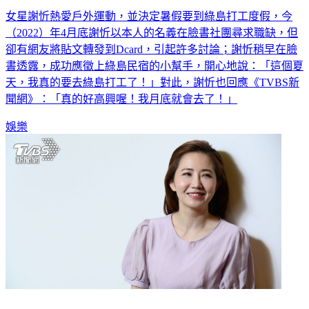
（2022）年4月底謝忻以本人的名義在臉書社團尋求職缺，但
卻有網友將貼文轉發到Dcard，引起許多討論；謝忻稍早在臉
書透露，成功應徵上綠島民宿的小幫手，開心地說：「這個夏
天，我真的要去綠島打工了！」對此，謝忻也回應《TVBS新
聞網》：「真的好高興喔！我月底就會去了！」
娛樂
專訪／謝忻揮別外流低潮竟被酸「愛刷流量」 後悔沒凍卵想