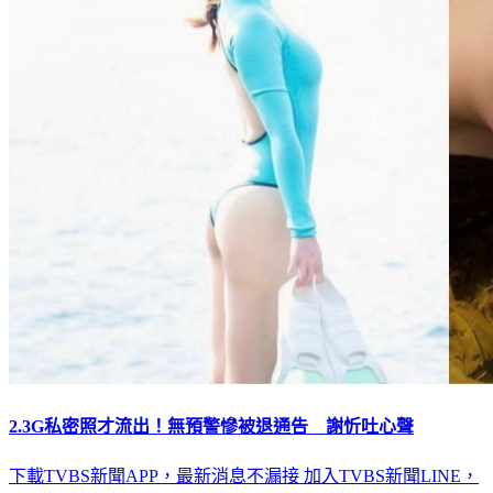
2.3G私密照才流出！無預警慘被退通告 謝忻吐心聲
下載TVBS新聞APP，最新消息不漏接
加入TVBS新聞LINE，
重點新聞一次看