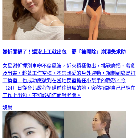
謝忻闖禍了！還沒上工就出包 憂「被開除」崩潰急求助
女星謝忻揮別車吻不倫風波，近來積極復出，挑戰廣播、戲劇
及出書，趁著工作空檔，不忘熱愛的戶外運動，規劃到綠島打
工換宿，也成功應徵到在當地民宿擔任小幫手的職務。今
（24）日從台北啟程準備前往綠島的她，突然招認自己已經在
工作上出包，不知該如何面對老闆。
娛樂