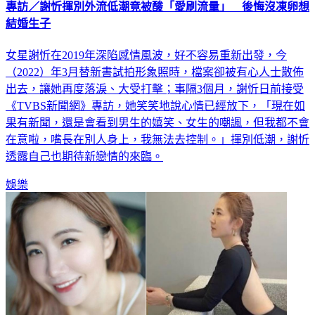
結婚生子
女星謝忻在2019年深陷感情風波，好不容易重新出發，今
（2022）年3月替新書試拍形象照時，檔案卻被有心人士散佈
出去，讓她再度落淚、大受打擊；事隔3個月，謝忻日前接受
《TVBS新聞網》專訪，她笑笑地說心情已經放下，「現在如
果有新聞，還是會看到男生的嬉笑、女生的嘲諷，但我都不會
在意啦，嘴長在別人身上，我無法去控制。」揮別低潮，謝忻
透露自己也期待新戀情的來臨。
娛樂