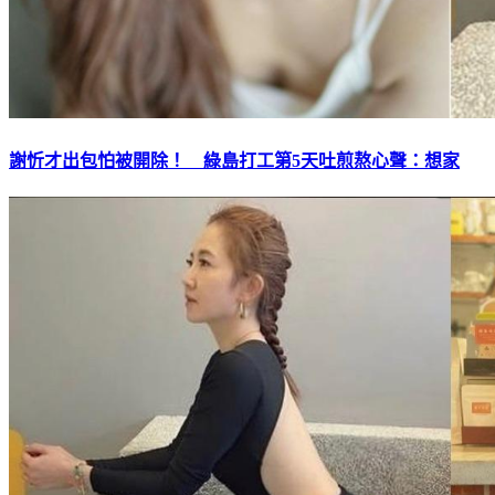
謝忻才出包怕被開除！ 綠島打工第5天吐煎熬心聲：想家