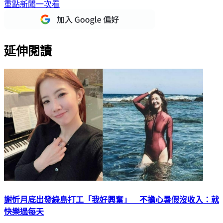
延伸閱讀
謝忻月底出發綠島打工「我好興奮」 不擔心暑假沒收入：就
快樂過每天
女星謝忻熱愛戶外運動，並決定暑假要到綠島打工度假，今