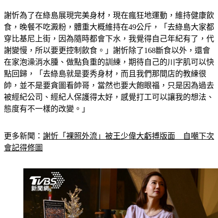
謝忻為了在綠島展現完美身材，現在瘋狂地運動，維持健康飲
食，晚餐不吃澱粉，體重大概維持在49公斤，「去綠島大家都
穿比基尼上街，因為隨時都會下水，我覺得自己年紀有了，代
謝變慢，所以要更控制飲食。」謝忻除了168斷食以外，還會
在家泡澡消水腫、做點負重的訓練，期待自己的川字肌可以快
點回歸，「去綠島就是要秀身材，而且我們那間店的教練很
帥，並不是要貪圖看帥哥，當然也要大飽眼福，只是因為過去
被經紀公司、經紀人保護得太好，感覺打工可以讓我的想法、
態度有不一樣的改變。」
更多新聞：
謝忻「裸照外流」被王少偉大虧搏版面　自嘲下次
會記得修圖