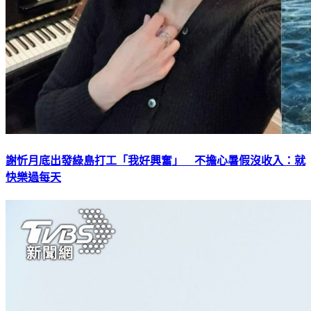
謝忻月底出發綠島打工「我好興奮」 不擔心暑假沒收入：就
快樂過每天