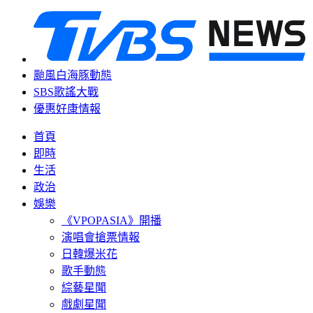
颱風白海豚動態
SBS歌謠大戰
優惠好康情報
首頁
即時
生活
政治
娛樂
《VPOPASIA》開播
演唱會搶票情報
日韓爆米花
歌手動態
綜藝星聞
戲劇星聞