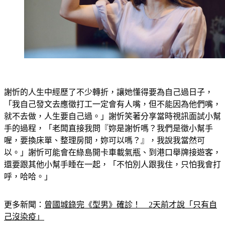
謝忻的人生中經歷了不少轉折，讓她懂得要為自己過日子，
「我自己發文去應徵打工一定會有人嘴，但不能因為他們嘴，
就不去做，人生要自己過。」謝忻笑著分享當時視訊面試小幫
手的過程，「老闆直接我問『妳是謝忻嗎？我們是徵小幫手
喔，要換床單、整理房間，妳可以嗎？』，我說我當然可
以。」謝忻可能會在綠島開卡車載氣瓶、到港口舉牌接遊客，
還要跟其他小幫手睡在一起，「不怕別人跟我住，只怕我會打
呼，哈哈。」
更多新聞：
曾國城錄完《型男》確診！　2天前才說「只有自
己沒染疫」