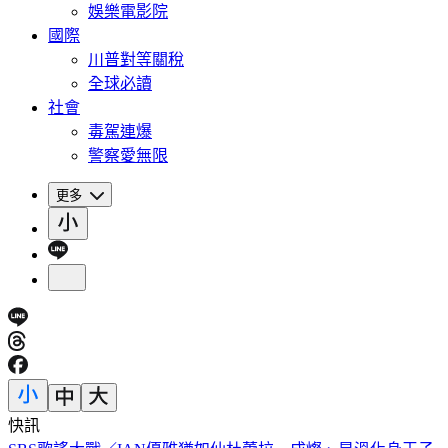
娛樂電影院
國際
川普對等關稅
全球必讀
社會
毒駕連爆
警察愛無限
更多
快訊