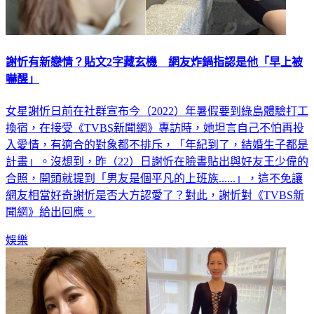
謝忻有新戀情？貼文2字藏玄機 網友炸鍋指認是他「早上被
嚇醒」
女星謝忻日前在社群宣布今（2022）年暑假要到綠島體驗打工
換宿，在接受《TVBS新聞網》專訪時，她坦言自己不怕再投
入愛情，有適合的對象都不排斥，「年紀到了，結婚生子都是
計畫」。沒想到，昨（22）日謝忻在臉書貼出與好友王少偉的
合照，開頭就提到「男友是個平凡的上班族......」，這不免讓
網友相當好奇謝忻是否大方認愛了？對此，謝忻對《TVBS新
聞網》給出回應。
娛樂