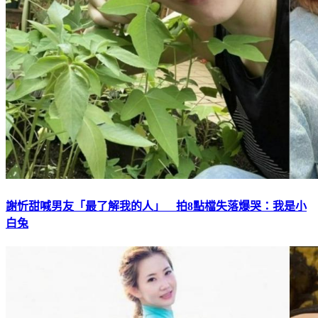
謝忻甜喊男友「最了解我的人」 拍8點檔失落爆哭：我是小
白兔