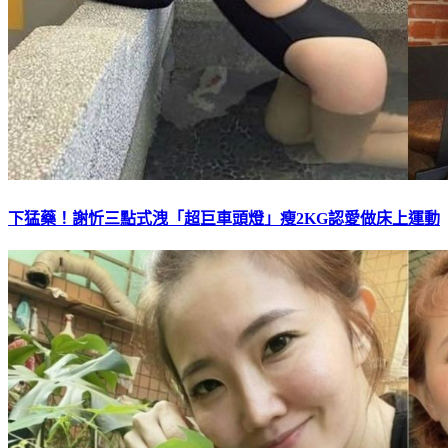
下猛藥！謝忻三點式洩「超巨車頭燈」瘦2KG認愛做床上運動