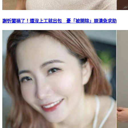
謝忻闖禍了！還沒上工就出包 憂「被開除」崩潰急求助