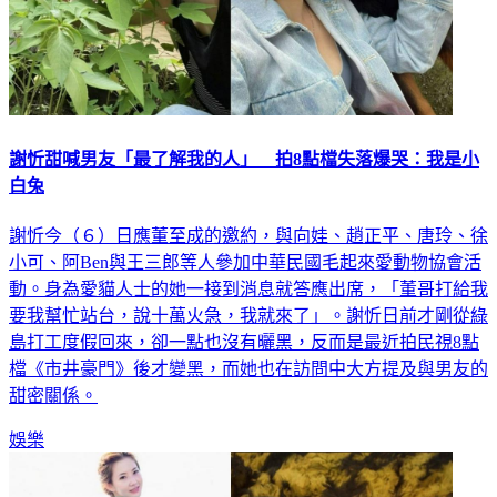
謝忻甜喊男友「最了解我的人」 拍8點檔失落爆哭：我是小
白兔
謝忻今（６）日應董至成的邀約，與向娃、趙正平、唐玲、徐
小可、阿Ben與王三郎等人參加中華民國毛起來愛動物協會活
動。身為愛貓人士的她一接到消息就答應出席，「董哥打給我
要我幫忙站台，說十萬火急，我就來了」。謝忻日前才剛從綠
島打工度假回來，卻一點也沒有曬黑，反而是最近拍民視8點
檔《市井豪門》後才變黑，而她也在訪問中大方提及與男友的
甜密關係。
娛樂