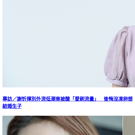
專訪／謝忻揮別外流低潮竟被酸「愛刷流量」 後悔沒凍卵想
結婚生子