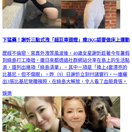
下猛藥！謝忻三點式洩「超巨車頭燈」瘦2KG認愛做床上運動
歷經不倫戀、寫真外洩等風波後，40歲女星謝忻趁著今年暑假
到綠島打工換宿，連日來都透過社群網站分享在島上的生活點
滴，還列出幾項「綠島清單」，其中一項是「換上4套漂亮的
比基尼，但不傷眼」。昨（9）日謝忻立刻付諸實行，一連曬
出3張比基尼彎腰辣照，在綠島大解放，令人看了血脈賁張。
娛樂