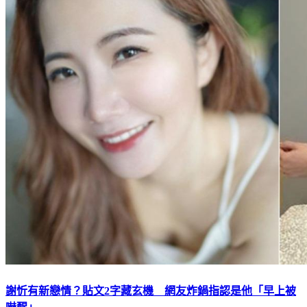
謝忻有新戀情？貼文2字藏玄機 網友炸鍋指認是他「早上被
嚇醒」