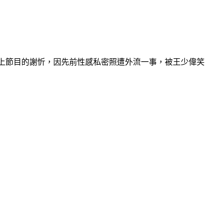
再上節目的謝忻，因先前性感私密照遭外流一事，被王少偉笑