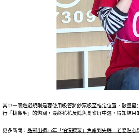
其中一關遊戲規則是要使用吸管將鈔票吸至指定位置，數量最
行「拔鼻毛」的懲罰，最終花花及鯰魚哥雀屏中選，得知結果
更多新聞：
品冠出道25年「怕沒聽眾」焦慮到失眠　老婆貼心