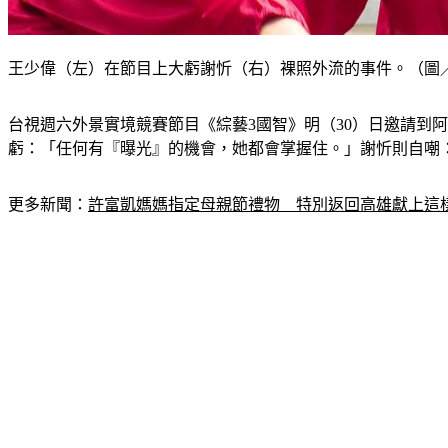
王少偉（左）在節目上大虧謝忻（右）裸照外流的事件。（圖
台視週六外景實境競賽節目《綜藝3國智》明（30）日邀請到
虧：「任何有『曝光』的機會，她都會掌握住。」謝忻則自嘲
更多新聞：
許富凱媽媽指定母親節禮物　特別返回高雄獻上這