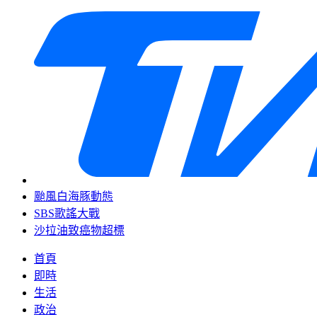
颱風白海豚動態
SBS歌謠大戰
沙拉油致癌物超標
首頁
即時
生活
政治