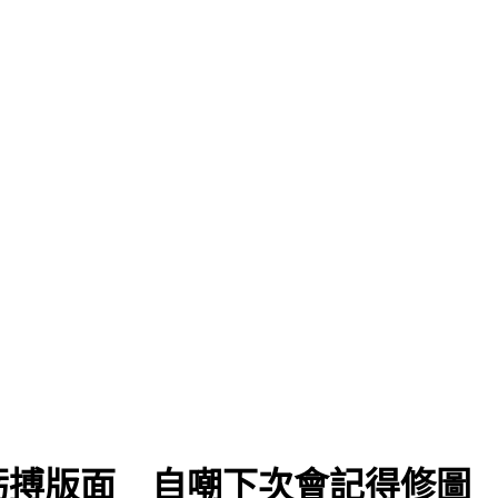
虧搏版面 自嘲下次會記得修圖