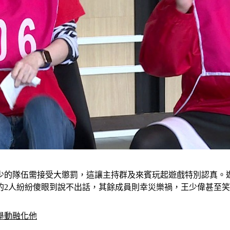
少的隊伍需接受大懲罰，這讓主持群及來賓玩起遊戲特別認真。遊
的2人紛紛傻眼到說不出話，其餘成員則幸災樂禍，王少偉甚至
舉動融化他