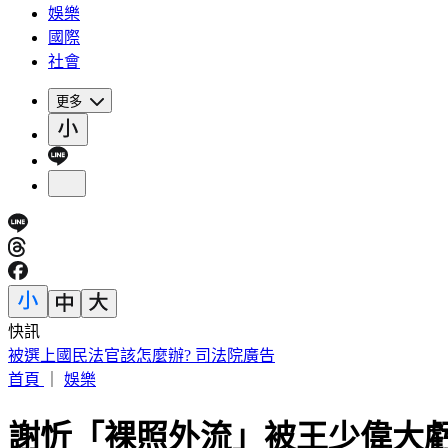
娛樂
國際
社會
更多
快訊
快訊／三峽河4高中生戲水「1人失聯」
首頁
｜
娛樂
謝忻「裸照外流」被王少偉大