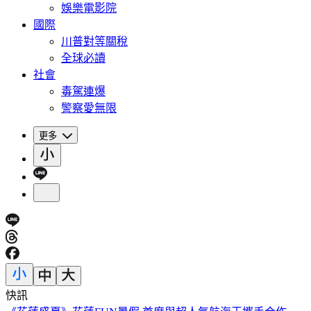
娛樂電影院
國際
川普對等關稅
全球必讀
社會
毒駕連爆
警察愛無限
更多
快訊