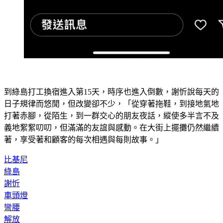
到綠島打工換宿進入第15天，時序也進入倒數，謝忻說每天的
日子規律而悠閒，但改變卻不少，「從穿著拖鞋，到接地氣地
打著赤腳，從陌生，到一群交心的朋友夜話，縱使多半言不及
義地絮絮叨叨，但滿滿的友誼與感動。在大街上擺攤仍然繼續
著，享受著和顧客的每次相遇與每則故事。」
比基尼
綠島
謝忻
車頭燈
彎腰
解放