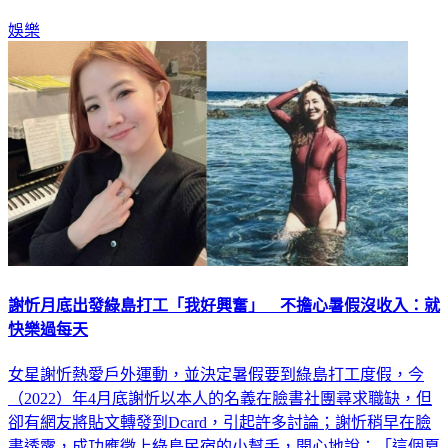
娛樂
謝忻月底出發綠島打工「我好興奮」 不擔心暑假沒收入：就
快樂過每天
女星謝忻熱愛戶外運動，並決定暑假要到綠島打工度假，今
（2022）年4月底謝忻以本人的名義在臉書社團尋求職缺，但
卻有網友將貼文轉發到Dcard，引起許多討論；謝忻稍早在臉
書透露，成功應徵上綠島民宿的小幫手，開心地說：「這個夏