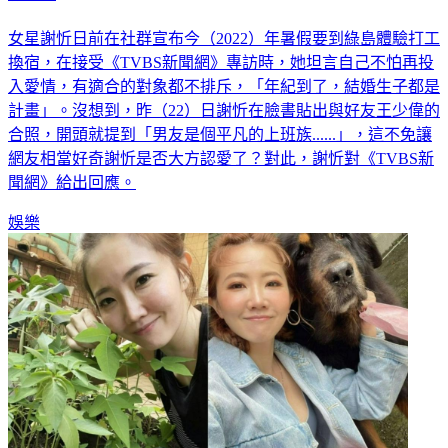
女星謝忻日前在社群宣布今（2022）年暑假要到綠島體驗打工
換宿，在接受《TVBS新聞網》專訪時，她坦言自己不怕再投
入愛情，有適合的對象都不排斥，「年紀到了，結婚生子都是
計畫」。沒想到，昨（22）日謝忻在臉書貼出與好友王少偉的
合照，開頭就提到「男友是個平凡的上班族......」，這不免讓
網友相當好奇謝忻是否大方認愛了？對此，謝忻對《TVBS新
聞網》給出回應。
娛樂