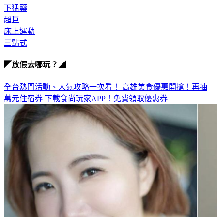
下猛藥
超巨
床上運動
三點式
◤放假去哪玩？◢
全台熱門活動、人氣攻略一次看！
高雄美食優惠開搶！再抽
萬元住宿券
下載食尚玩家APP！免費領取優惠券