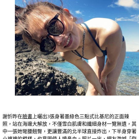
謝忻昨在
臉書
上曬出3張身著墨綠色三點式比基尼的正面辣
照，站在海邊大解放，不僅雪白肌膚和纖細身材一覽無遺，其
中一張她彎腰翹臀，更讓豐滿的北半球直接炸出，下半身穿著
小褲褲的模樣，也意圖使人噴鼻血。照片一出，網友激喊「倒