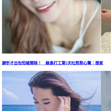
謝忻才出包怕被開除！ 綠島打工第5天吐煎熬心聲：想家