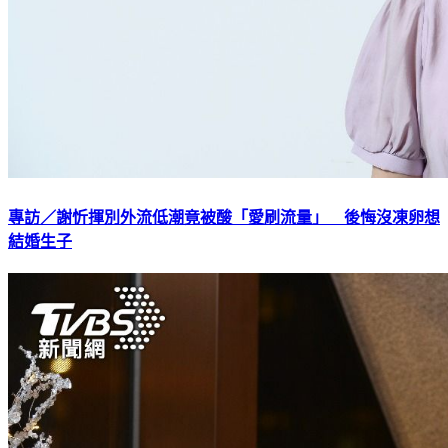
專訪／謝忻揮別外流低潮竟被酸「愛刷流量」 後悔沒凍卵想
結婚生子