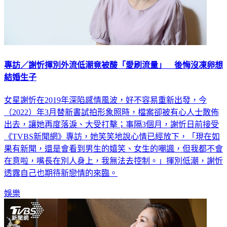
專訪／謝忻揮別外流低潮竟被酸「愛刷流量」 後悔沒凍卵想
結婚生子
女星謝忻在2019年深陷感情風波，好不容易重新出發，今
（2022）年3月替新書試拍形象照時，檔案卻被有心人士散佈
出去，讓她再度落淚、大受打擊；事隔3個月，謝忻日前接受
《TVBS新聞網》專訪，她笑笑地說心情已經放下，「現在如
果有新聞，還是會看到男生的嬉笑、女生的嘲諷，但我都不會
在意啦，嘴長在別人身上，我無法去控制。」揮別低潮，謝忻
透露自己也期待新戀情的來臨。
娛樂