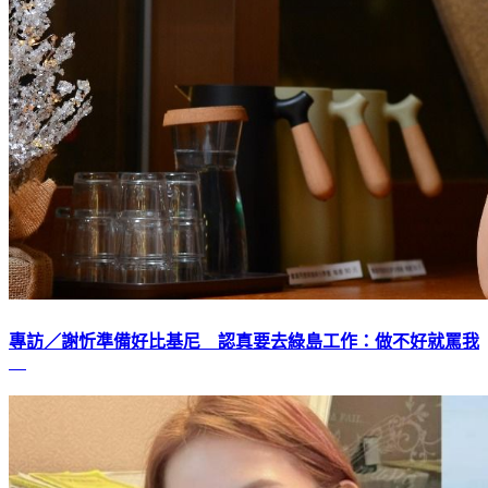
專訪／謝忻準備好比基尼 認真要去綠島工作：做不好就罵我