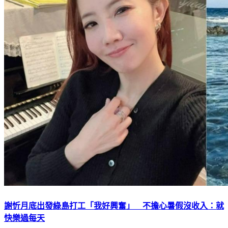
謝忻月底出發綠島打工「我好興奮」 不擔心暑假沒收入：就
快樂過每天