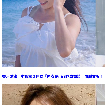
香汗淋漓！小嫻濕身運動「內衣蹦出超巨車頭燈」血脈賁張了