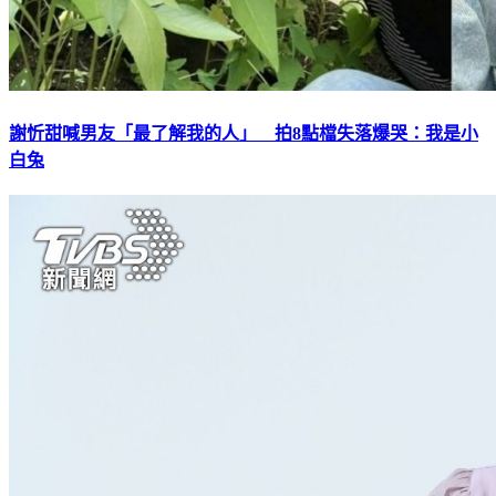
謝忻甜喊男友「最了解我的人」 拍8點檔失落爆哭：我是小
白兔