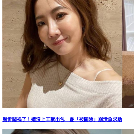
謝忻闖禍了！還沒上工就出包 憂「被開除」崩潰急求助