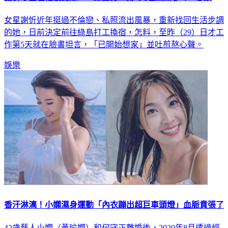
女星謝忻近年挺過不倫戀、私照流出風暴，重新找回生活步調
的她，日前決定前往綠島打工換宿，怎料，至昨（29）日才工
作第5天就在臉書坦言，「已開始想家」並吐煎熬心聲。
娛樂
香汗淋漓！小嫻濕身運動「內衣蹦出超巨車頭燈」血脈賁張了
42歲藝人小嫻（黃瑜嫻）和何守正離婚後，2020年8月透過經