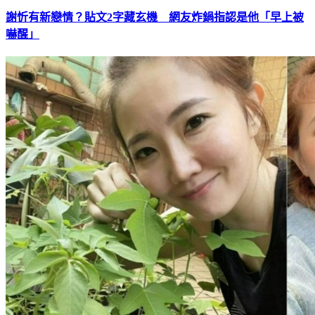
謝忻有新戀情？貼文2字藏玄機 網友炸鍋指認是他「早上被
嚇醒」