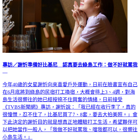
專訪／謝忻準備好比基尼 認真要去綠島工作：做不好就罵我
今年40歲的女星謝忻向來喜愛戶外運動，日前在臉書宣布自己
在6月底將到綠島的民宿打工換宿，大概會待上3、4週，對海
島生活很嚮往的她已經按捺不住興奮的情緒，日前接受
《TVBS新聞網》專訪，謝忻說：「我已經在收行李了，真的
很憧憬，忍不住了，比基尼買了7、8套，要去大拍美照。」會
下此決定的謝忻目的就是想真正地體驗打工生活，希望夥伴可
以把她當作一般人，「我做不好就罵我、噹我都可以，很嚮往
小島生活。」