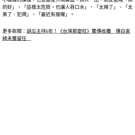
的好」、「這樣太危險，也讓人吞口水」、「太辣了」、「太
美了．犯規」、「最近有瘦喔」。
更多新聞：
胡瓜主持6年！《台灣那麼旺》驚傳收攤　傳白家
綺未獲留任　