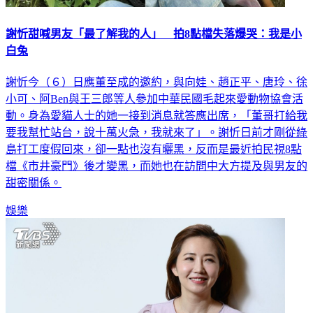
謝忻甜喊男友「最了解我的人」 拍8點檔失落爆哭：我是小
白兔
謝忻今（６）日應董至成的邀約，與向娃、趙正平、唐玲、徐
小可、阿Ben與王三郎等人參加中華民國毛起來愛動物協會活
動。身為愛貓人士的她一接到消息就答應出席，「董哥打給我
要我幫忙站台，說十萬火急，我就來了」。謝忻日前才剛從綠
島打工度假回來，卻一點也沒有曬黑，反而是最近拍民視8點
檔《市井豪門》後才變黑，而她也在訪問中大方提及與男友的
甜密關係。
娛樂