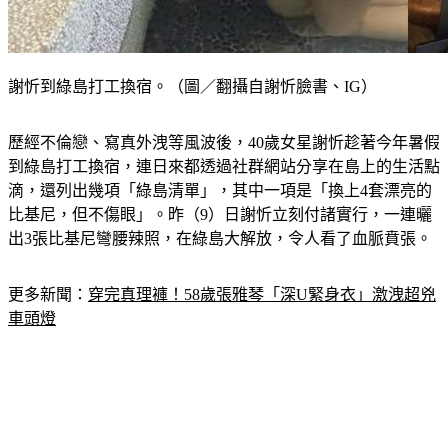
謝忻到綠島打工換宿。（圖／翻攝自謝忻臉書、IG）
歷經不倫戀、寫真外洩等風波後，40歲女星謝忻趁著今年暑假
到綠島打工換宿，連日來都透過社群網站分享在島上的生活點
滴，還列出幾項「綠島清單」，其中一項是「換上4套漂亮的
比基尼，但不傷眼」。昨（9）日謝忻立刻付諸實行，一連曬
出3張比基尼彎腰辣照，在綠島大解放，令人看了血脈賁張。
更多新聞：
穿完真理褲！58歲張雅琴「深U緊身衣」激洩超兇
車頭燈