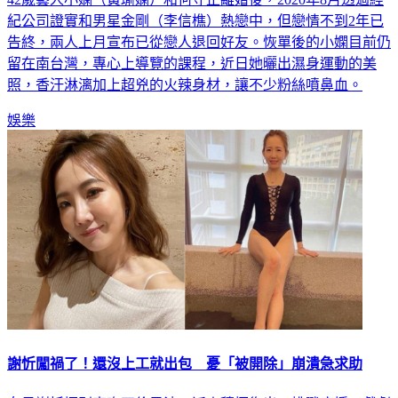
紀公司證實和男星金剛（李信樵）熱戀中，但戀情不到2年已
告終，兩人上月宣布已從戀人退回好友。恢單後的小嫻目前仍
留在南台灣，專心上導覽的課程，近日她曬出濕身運動的美
照，香汗淋漓加上超兇的火辣身材，讓不少粉絲噴鼻血。
娛樂
謝忻闖禍了！還沒上工就出包 憂「被開除」崩潰急求助