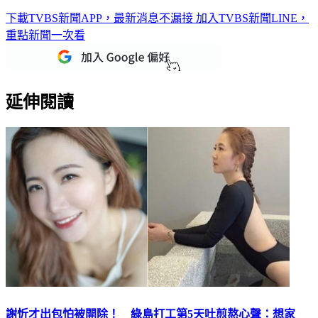
下載TVBS新聞APP，最新消息不漏接
加入TVBS新聞LINE，
重點新聞一次看
延伸閱讀
謝忻才出包怕被開除！ 綠島打工第5天吐煎熬心聲：想家