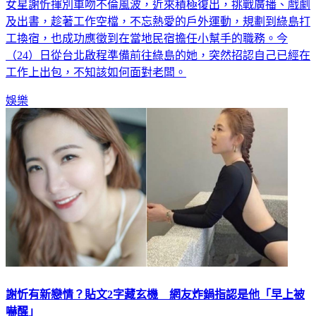
女星謝忻揮別車吻不倫風波，近來積極復出，挑戰廣播、戲劇
及出書，趁著工作空檔，不忘熱愛的戶外運動，規劃到綠島打
工換宿，也成功應徵到在當地民宿擔任小幫手的職務。今
（24）日從台北啟程準備前往綠島的她，突然招認自己已經在
工作上出包，不知該如何面對老闆。
娛樂
謝忻有新戀情？貼文2字藏玄機 網友炸鍋指認是他「早上被
嚇醒」