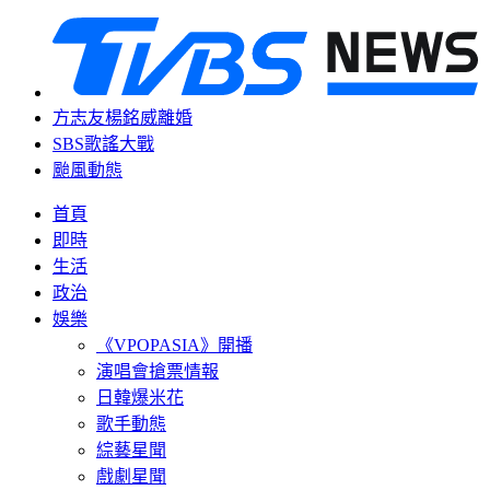
方志友楊銘威離婚
SBS歌謠大戰
颱風動態
首頁
即時
生活
政治
娛樂
《VPOPASIA》開播
演唱會搶票情報
日韓爆米花
歌手動態
綜藝星聞
戲劇星聞