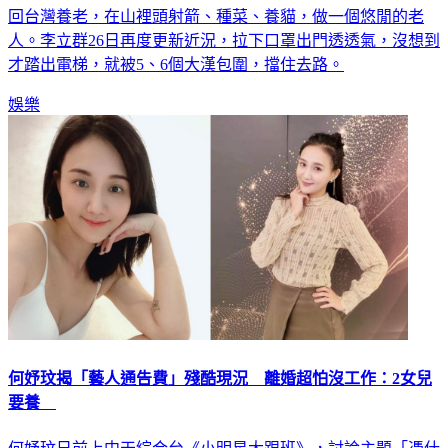
回台灣養老，在山裡頭射箭、種菜、養貓，做一個悠閒的老
人。李立群26日再度更新近況，拉下口罩出門透透氣，沒想到
才踏出電梯，就被5、6個大漢包圍，擋住去路。
娛樂
何妤玟揭「藝人通告費」殘酷現況 離婚超怕沒工作：2女兒
要養