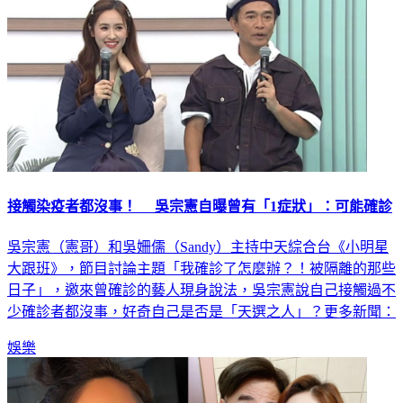
接觸染疫者都沒事！ 吳宗憲自曝曾有「1症狀」：可能確診
吳宗憲（憲哥）和吳姍儒（Sandy）主持中天綜合台《小明星
大跟班》，節目討論主題「我確診了怎麼辦？！被隔離的那些
日子」，邀來曾確診的藝人現身說法，吳宗憲說自己接觸過不
少確診者都沒事，好奇自己是否是「天選之人」？更多新聞：
娛樂