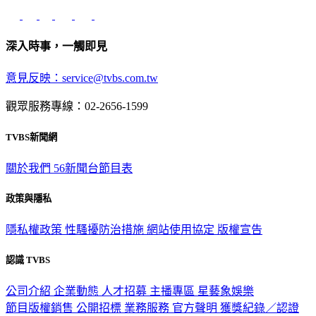
深入時事，一觸即見
意見反映：service@tvbs.com.tw
觀眾服務專線：02-2656-1599
TVBS新聞網
關於我們
56新聞台節目表
政策與隱私
隱私權政策
性騷擾防治措施
網站使用協定
版權宣告
認識 TVBS
公司介紹
企業動態
人才招募
主播專區
星藝象娛樂
節目版權銷售
公開招標
業務服務
官方聲明
獲獎紀錄／認證