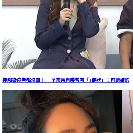
接觸染疫者都沒事！ 吳宗憲自曝曾有「1症狀」：可能確診