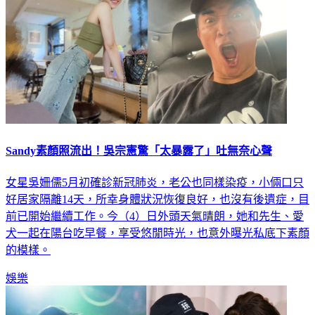
Sandy素顏照流出！吳宗憲驚「太暴露了」吐無奈心聲
女星吳姍儒5月初確診新冠肺炎，老公也同樣染疫，小倆口只
好居家隔離14天，所幸身體狀況恢復良好，也沒有後遺症，目
前已開始繼續工作。今（4）日外頭天氣晴朗，她和先生、愛
犬一起在陽台吃早餐，享受悠閒時光，也意外曝光私底下素顏
的模樣。
娛樂