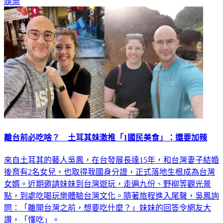
娛樂
離台前必吃啥？ 土耳其妹激推「1國民美食」：還要加辣
來自土耳其的藝人吳鳳，在台發展長達15年，和台灣妻子結婚
後育有2名女兒，也取得我國身分證，正式落地生根成為台灣
女婿。近期邀請妹妹到台灣遊玩，走遍九份、野柳等觀光景
點，到處吃喝玩樂體驗台灣文化。隨著旅程進入尾聲，吳鳳詢
問：「離開台灣之前，想要吃什麼？」妹妹的回答令網友大
讚，「懂吃」。