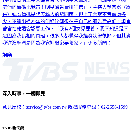
何妤玟日前上中天綜合台《小明星大跟班》，討論主題「憑什
麼他的價碼比我高！明星通告費排行榜」，主持人吳宗憲（憲
哥）認為價碼是代表藝人的認同度，但上了台就不考慮賺多
少，不過出道29年的何妤玟卻很在乎自己的通告費高低，坦言
曾害怕離婚會影響工作，「我有2個女兒要養，我不知道是不
是因為我長相的問題，很多人都覺得我經濟狀況很好，但其實
我進演藝圈是因為我家裡很窮要養家。」更多新聞：
娛樂
深入時事，一觸即見
意見反映：service@tvbs.com.tw
觀眾服務專線：02-2656-1599
TVBS新聞網