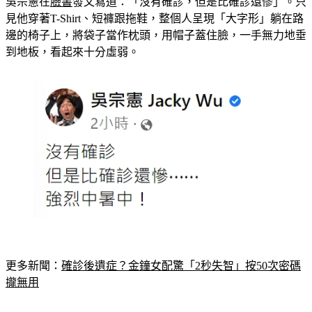
吳宗憲在
臉書
發文寫道：「沒有確診，但是比確診還慘」。只
見他穿著T-Shirt、短褲跟拖鞋，整個人呈現「大字形」躺在路
邊的椅子上，將袋子當作枕頭，用帽子蓋住臉，一手無力地垂
到地板，看起來十分虛弱。
更多新聞：
確診後遺症？金鐘女配驚「2秒失智」按50次密碼
攏無用