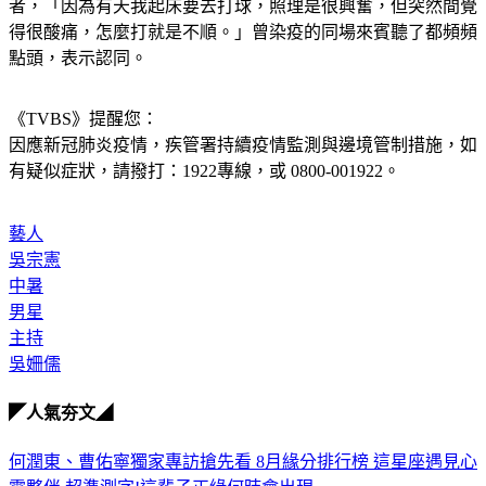
者，「因為有天我起床要去打球，照理是很興奮，但突然間覺
得很酸痛，怎麼打就是不順。」曾染疫的同場來賓聽了都頻頻
點頭，表示認同。
《TVBS》提醒您：
因應新冠肺炎疫情，疾管署持續疫情監測與邊境管制措施，
如
有疑似症狀，請撥打：1922專線，或 0800-001922。
藝人
吳宗憲
中暑
男星
主持
吳姍儒
◤人氣夯文◢
何潤東、曹佑寧獨家專訪搶先看
8月緣分排行榜 這星座遇見心