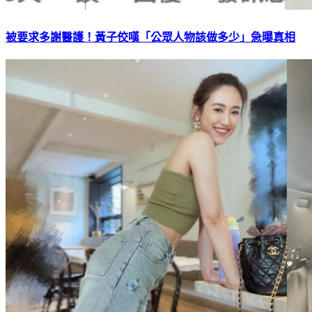
被要求多謝醫護！黃子佼嘆「公眾人物該做多少」急曝真相