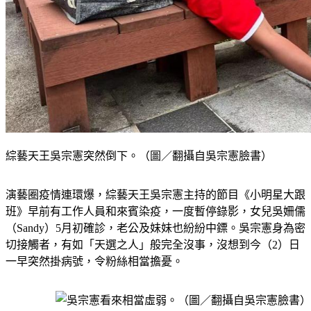
綜藝天王吳宗憲突然倒下。（圖／翻攝自吳宗憲臉書）
演藝圈疫情連環爆，綜藝天王吳宗憲主持的節目《小明星大跟
班》早前有工作人員和來賓染疫，一度暫停錄影，女兒吳姍儒
（Sandy）5月初確診，老公及妹妹也紛紛中鏢。吳宗憲身為密
切接觸者，有如「天選之人」般完全沒事，沒想到今（2）日
一早突然掛病號，令粉絲相當擔憂。