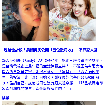
1塊錢也計較！吳姍儒突公開「五位數月收」：不靠家人養
藝人吳姍儒（Sandy）入行短短5年，抱走三座金鐘主持獎座，
是台灣電視史上最年輕的金鐘綜藝主持人，不過因為有著大名
鼎鼎的父親吳宗憲，她屢屢被貼上「靠爸」、「含金湯匙出
生」的標籤。昨（21）日她公開剛從國外留學回台時領的薪
水，強調自己21歲後就再也沒有跟家裡拿錢，「那些被既定印
象深刻綑綁的誤會，沒什麼好解釋的了。」
娛樂