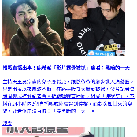
轉戰直播出事！鹿希派「影片露骨被抓」痛喊：黑暗的一天
主持天王吳宗憲的兒子鹿希派，跟隨爸爸的腳步進入演藝圈，
只是出道以來風波不斷，在路邊吸食大麻菸被逮，發片記者會
瞬間變成道歉記者會。近期轉戰直播圈，組成「螃蟹幫」，不
料在24小時內2個直播帳號陸續遭到停權，面對突如其來的變
故，鹿希派崩潰直喊：「最黑暗的一天」。
娛樂