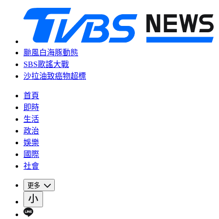
颱風白海豚動態
SBS歌謠大戰
沙拉油致癌物超標
首頁
即時
生活
政治
娛樂
國際
社會
更多