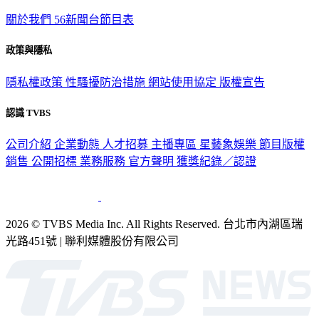
關於我們
56新聞台節目表
政策與隱私
隱私權政策
性騷擾防治措施
網站使用協定
版權宣告
認識 TVBS
公司介紹
企業動態
人才招募
主播專區
星藝象娛樂
節目版權
銷售
公開招標
業務服務
官方聲明
獲獎紀錄／認證
2026 © TVBS Media Inc. All Rights Reserved. 台北市內湖區瑞
光路451號 | 聯利媒體股份有限公司