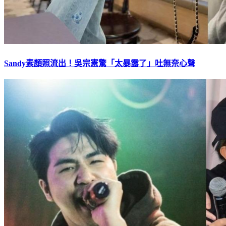
Sandy素顏照流出！吳宗憲驚「太暴露了」吐無奈心聲