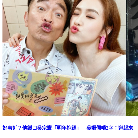
好事近？他鐵口吳宗憲「明年抱孫」 吳姍儒噴2字：避起來