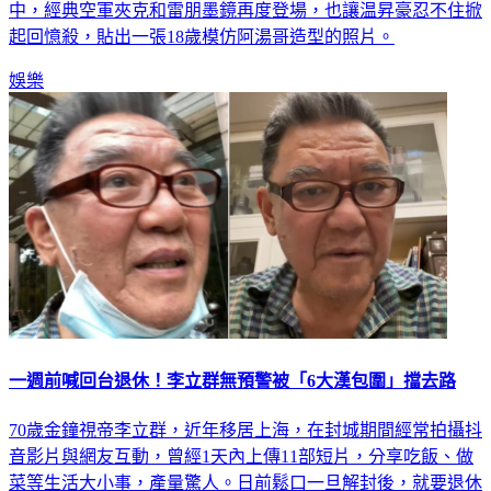
中，經典空軍夾克和雷朋墨鏡再度登場，也讓温昇豪忍不住掀
起回憶殺，貼出一張18歲模仿阿湯哥造型的照片。
娛樂
一週前喊回台退休！李立群無預警被「6大漢包圍」擋去路
70歲金鐘視帝李立群，近年移居上海，在封城期間經常拍攝抖
音影片與網友互動，曾經1天內上傳11部短片，分享吃飯、做
菜等生活大小事，產量驚人。日前鬆口一旦解封後，就要退休