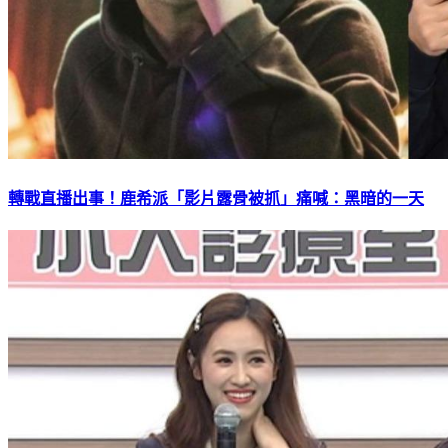
轉戰直播出事！鹿希派「影片露骨被抓」痛喊：黑暗的一天