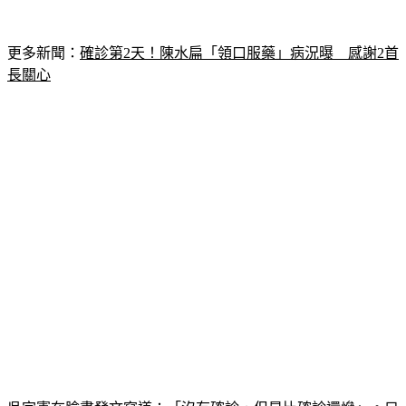
更多新聞：
確診第2天！陳水扁「領口服藥」病況曝　感謝2首
長關心