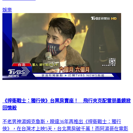
娛樂
《捍衛戰士：獨行俠》台票房賣座！ 飛行夾克配雷朋墨鏡掀
回憶殺
不老男神湯姆克魯斯，睽違36年再推出《捍衛戰士：獨行
俠》，在台灣才上映5天，台北票房破千萬！而阿湯哥在電影