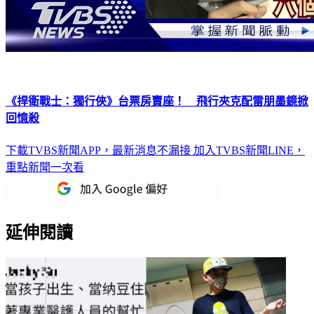
《捍衛戰士：獨行俠》台票房賣座！ 飛行夾克配雷朋墨鏡掀
回憶殺
下載TVBS新聞APP，最新消息不漏接
加入TVBS新聞LINE，
重點新聞一次看
延伸閱讀