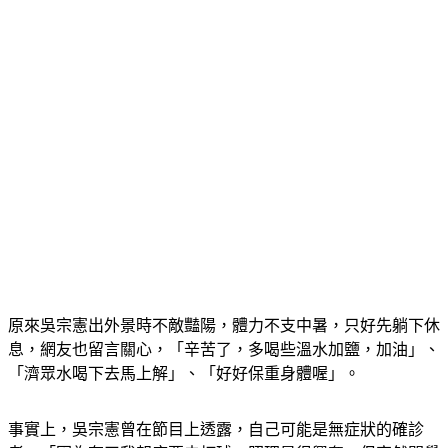
原來吳宗憲出外景時不敵豔陽，體力不支中暑，只好先躺下休
息，網友也留言關心，「辛苦了，多喝些溫水加鹽，加油」、
「濟眾水喝下去馬上解」、「好好保重身體喔」。
事實上，吳宗憲曾在節目上透露，自己可能是無症狀的確診