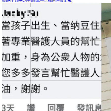
靈夥伴
超準測字!這輩子正緣何時會出現