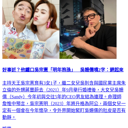
好事近？他鐵口吳宗憲「明年抱孫」 吳姍儒噴2字：避起來
主持天王吳宗憲育有3女1子，繼二女兒吳則含與國民黨主席朱
立倫的外甥蔣豐蔚去（2021）年9月舉行婚禮後，大女兒吳姍
儒（Sandy）今年初與交往5年的CEO男友結為連理。命理師
詹惟中預言，吳宗憲明（2023）年將升格為阿公，兩個女兒一
定有一個會在今年懷孕，令外界開始緊盯吳姍儒的肚皮是否有
動靜。