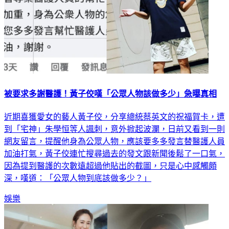
被要求多謝醫護！黃子佼嘆「公眾人物該做多少」急曝真相
近期喜獲愛女的藝人黃子佼，分享總統蔡英文的祝福賀卡，遭
到「宅神」朱學恒等人諷刺，意外掀起波瀾，日前又看到一則
網友留言，提醒他身為公眾人物，應該要多多發言替醫護人員
加油打氣，黃子佼連忙搜尋過去的發文跟新聞後鬆了一口氣，
因為提到醫護的次數遠超過他貼出的截圖，只是心中感觸頗
深，嘆道：「公眾人物到底該做多少？」
娛樂