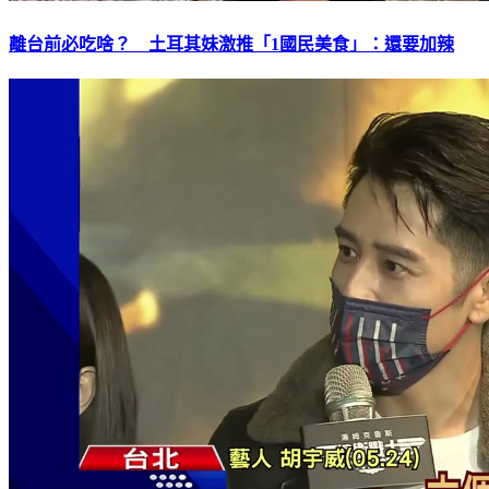
離台前必吃啥？ 土耳其妹激推「1國民美食」：還要加辣