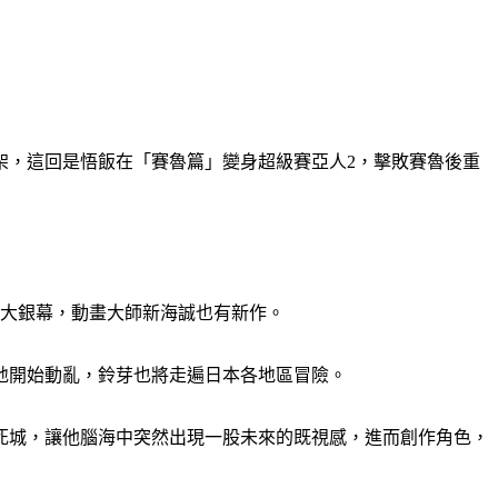
架，這回是悟飯在「賽魯篇」變身超級賽亞人2，擊敗賽魯後重
登大銀幕，動畫大師新海誠也有新作。
地開始動亂，鈴芽也將走遍日本各地區冒險。
死城，讓他腦海中突然出現一股未來的既視感，進而創作角色，