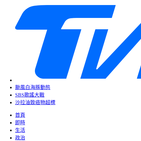
颱風白海豚動態
SBS歌謠大戰
沙拉油致癌物超標
首頁
即時
生活
政治