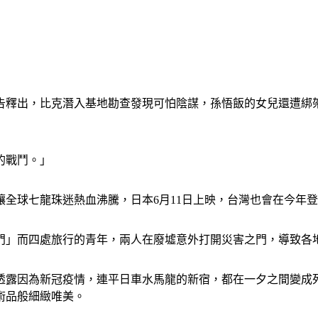
告釋出，比克潛入基地勘查發現可怕陰謀，孫悟飯的女兒還遭綁
的戰鬥。」
全球七龍珠迷熱血沸騰，日本6月11日上映，台灣也會在今年
門」而四處旅行的青年，兩人在廢墟意外打開災害之門，導致各
透露因為新冠疫情，連平日車水馬龍的新宿，都在一夕之間變成
術品般細緻唯美。