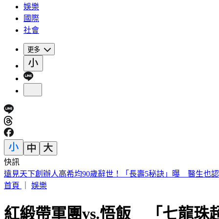
娛樂
國際
社會
更多
快訊
遠見天下創辦人高希均90歲辭世！「長壽5秘訣」曝 醫生也
首頁
｜
娛樂
紅緞帶軍團vs.悟飯 「七龍