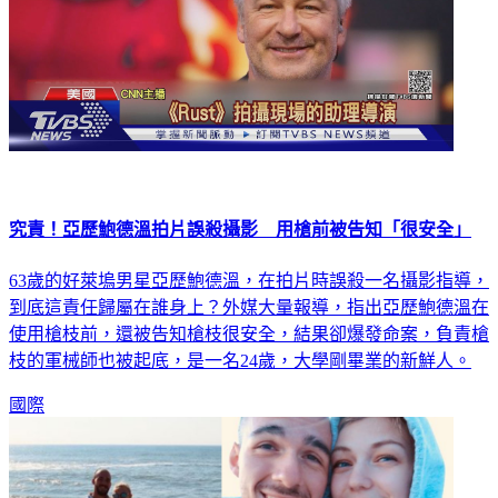
究責！亞歷鮑德溫拍片誤殺攝影 用槍前被告知「很安全」
63歲的好萊塢男星亞歷鮑德溫，在拍片時誤殺一名攝影指導，
到底這責任歸屬在誰身上？外媒大量報導，指出亞歷鮑德溫在
使用槍枝前，還被告知槍枝很安全，結果卻爆發命案，負責槍
枝的軍械師也被起底，是一名24歲，大學剛畢業的新鮮人。
國際