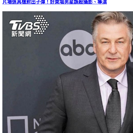
片場道具槍射出子彈！好萊塢男星誤殺攝影、導演