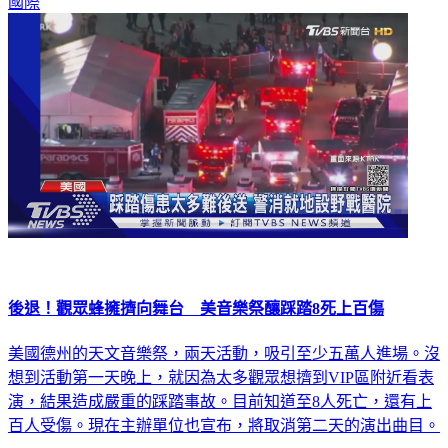
國際
後退！觀眾蜂擁擠向舞台 美音樂祭釀踩踏8死上百傷
美國德州的天文音樂祭，兩天活動，吸引至少五萬人進場。沒
想到活動第一天晚上，就因為太多觀眾想擠到VIP區附近看表
演，結果造成嚴重的踩踏事故。目前知道至8人死亡，還有上
百人受傷。現在主辦單位也宣布，將取消第二天的演出曲目。