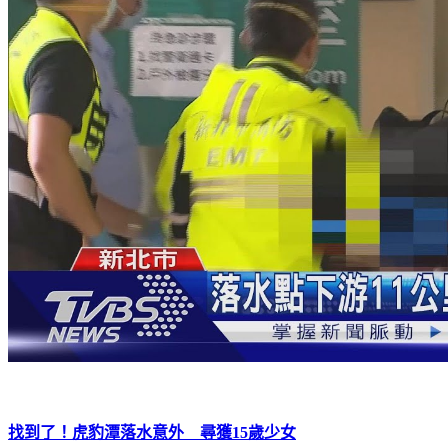
找到了！虎豹潭落水意外 尋獲15歲少女