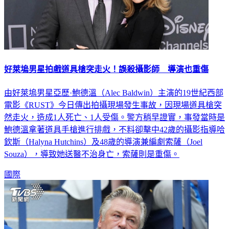
好萊塢男星拍戲道具槍突走火！誤殺攝影師 導演也重傷
由好萊塢男星亞歷·鮑德溫（Alec Baldwin）主演的19世紀西部
電影《RUST》今日傳出拍攝現場發生事故，因現場道具槍突
然走火，造成1人死亡、1人受傷。警方稍早證實，事發當時是
鮑德溫拿著道具手槍進行排戲，不料卻擊中42歲的攝影指導哈
欽斯（Halyna Hutchins）及48歲的導演兼編劇索薩（Joel
Souza），導致她送醫不治身亡，索薩則是重傷。
國際