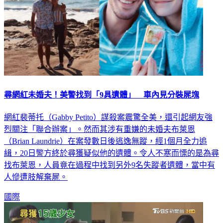
尋網紅未婚夫！美警找到「9具遺體」 車內見分裝屍塊
網紅裴蒂托（Gabby Petito）謀殺案震驚全美，還引起網友強
烈關注「聯合辦案」。然而其涉有重嫌的未婚夫布萊恩
（Brian Laundrie）在案發數日後逃逸無蹤，經1個月全力追
緝，20日警方終於尋獲疑似他的遺體。令人不寒而慄的是為尋
找布萊恩，人員竟在過程中找到另外9名失蹤者遺體，當中有
人慘遭肢解棄屍。
國際