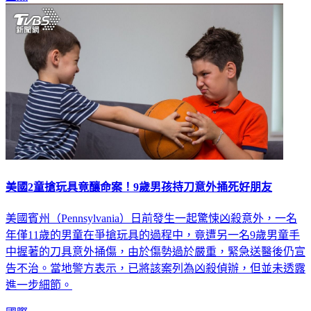
美國2童搶玩具竟釀命案！9歲男孩持刀意外捅死好朋友
美國賓州（Pennsylvania）日前發生一起驚悚凶殺意外，一名
年僅11歲的男童在爭搶玩具的過程中，竟遭另一名9歲男童手
中握著的刀具意外捅傷，由於傷勢過於嚴重，緊急送醫後仍宣
告不治。當地警方表示，已將該案列為凶殺偵辦，但並未透露
進一步細節。