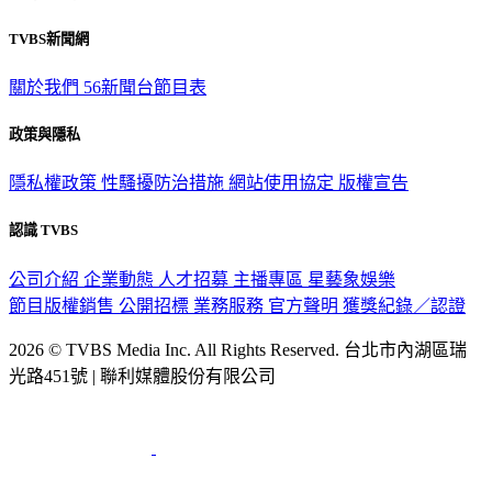
TVBS新聞網
關於我們
56新聞台節目表
政策與隱私
隱私權政策
性騷擾防治措施
網站使用協定
版權宣告
認識 TVBS
公司介紹
企業動態
人才招募
主播專區
星藝象娛樂
節目版權銷售
公開招標
業務服務
官方聲明
獲獎紀錄／認證
2026 © TVBS Media Inc. All Rights Reserved. 台北市內湖區瑞
光路451號 | 聯利媒體股份有限公司