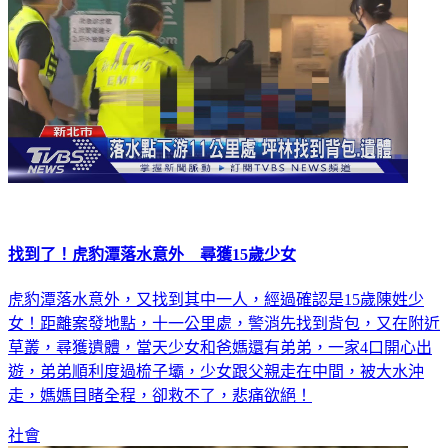
找到了！虎豹潭落水意外 尋獲15歲少女
虎豹潭落水意外，又找到其中一人，經過確認是15歲陳姓少
女！距離案發地點，十一公里處，警消先找到背包，又在附近
草叢，尋獲遺體，當天少女和爸媽還有弟弟，一家4口開心出
遊，弟弟順利度過梳子壩，少女跟父親走在中間，被大水沖
走，媽媽目睹全程，卻救不了，悲痛欲絕！
社會