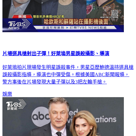
片場道具槍射出子彈！好萊塢男星誤殺攝影、導演
好萊塢拍片現場發生明星誤殺事件，男星亞歷鮑德溫持道具槍
誤殺攝影指導，導演也中彈受傷。根據美國ABC新聞報導，
警方事後在片場發現大量子彈以及3把左輪手槍。
娛樂