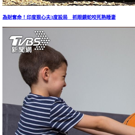
為財奪命！印度狠心夫3度設局 抓眼鏡蛇咬死熟睡妻