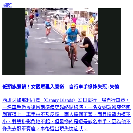
國際
低頭族惹禍！女觀眾亂入賽道 自行車手慘摔失冠+失憶
西班牙加那利群島（Canary Islands）23日舉行一場自行車賽，
一名車手做最後衝刺準備穿越終點線時，一名女觀眾卻突然跑
到賽道上，車手來不及反應，兩人撞個正著，而且撞擊力道不
小，雙雙掛彩倒地不起，但最慘的是還是該名車手，因為他不
僅失去冠軍寶座，事後還出現失憶症狀。