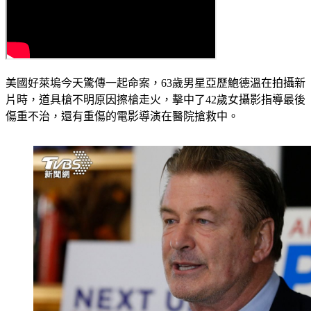
美國好萊塢今天驚傳一起命案，63歲男星亞歷鮑德溫在拍攝新
片時，道具槍不明原因擦槍走火，擊中了42歲女攝影指導最後
傷重不治，還有重傷的電影導演在醫院搶救中。