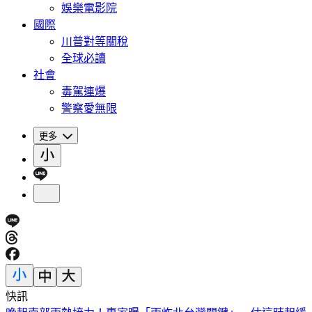
娛樂電影院
國際
川普對等關稅
全球必讀
社會
毒駕連爆
警察愛無限
更多
快訊