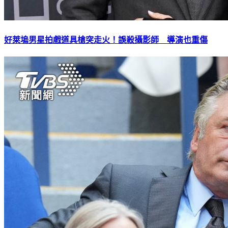
好萊塢男星拍戲道具槍突走火！誤殺攝影師 導演也重傷