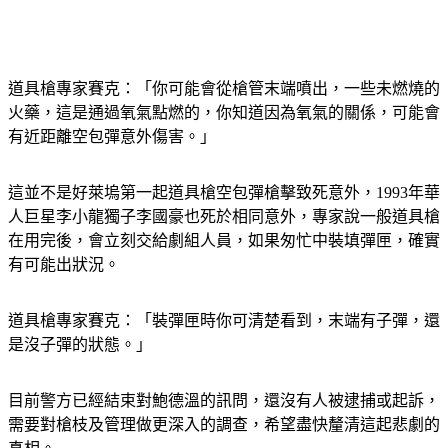
道具槍專家賽克：「你可能會從槍管末端噴出，一些未燃燒的
火藥，這是通過氧氣點燃的，你知道因為氧氣的關係，可能會
有近距離空包彈意外傷害。」
這並不是好萊塢第一起道具槍空包彈槍擊致死意外，1993年華
人巨星李小龍獨子李國豪也死於相同意外，專家說一般道具槍
在用完後，會立刻交給劇組人員，如果匆忙中裝填彈匣，確實
有可能出狀況。
道具槍專家賽克：「裝彈匣時你可清楚看到，末端有子彈，還
是沒子彈的狀態。」
目前警方已經結束對鮑德溫的訊問，還沒有人被逮捕或起訴，
需要對槍枝及管理做更深入的調查，希望盡快釐清這起悲劇的