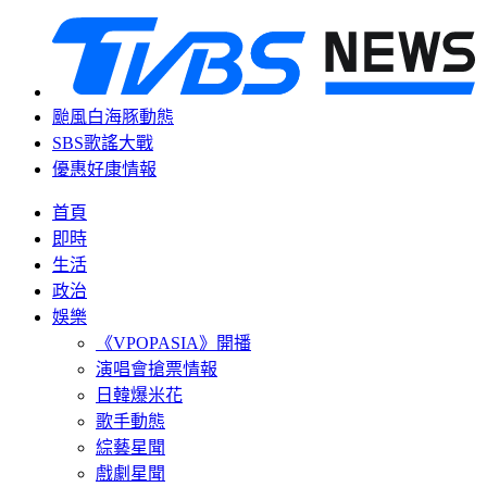
颱風白海豚動態
SBS歌謠大戰
優惠好康情報
首頁
即時
生活
政治
娛樂
《VPOPASIA》開播
演唱會搶票情報
日韓爆米花
歌手動態
綜藝星聞
戲劇星聞