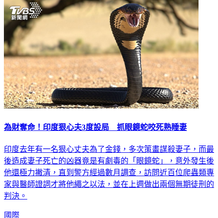
為財奪命！印度狠心夫3度設局 抓眼鏡蛇咬死熟睡妻
印度去年有一名狠心丈夫為了金錢，多次策畫謀殺妻子，而最
後造成妻子死亡的凶器竟是有劇毒的「眼鏡蛇」，意外發生後
他還極力撇清，直到警方經過數月調查，訪問近百位爬蟲類專
家與醫師證詞才將他繩之以法，並在上週做出兩個無期徒刑的
判決。
國際