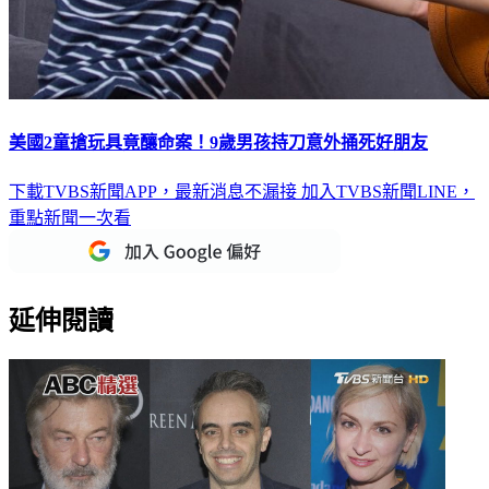
美國2童搶玩具竟釀命案！9歲男孩持刀意外捅死好朋友
下載TVBS新聞APP，最新消息不漏接
加入TVBS新聞LINE，
重點新聞一次看
延伸閱讀