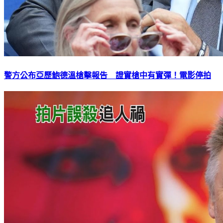
警方公布亞歷鮑德溫槍擊報告 證實槍中有實彈！電影停拍