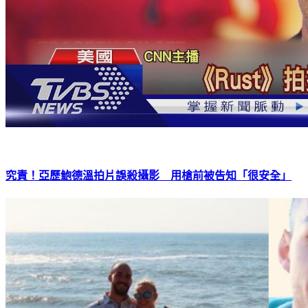
究責！亞歷鮑德溫拍片誤殺攝影 用槍前被告知「很安全」