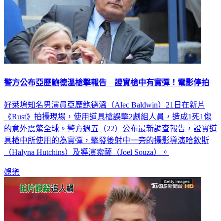
警方公布亞歷鮑德溫槍擊報告 證實槍中有實彈！電影停拍
好萊塢知名男演員亞歷鮑德溫（Alec Baldwin）21日在新片
《Rust》拍攝現場，使用道具槍誤擊2劇組人員，造成1死1傷
的意外震驚全球。警方週五（22）公布最新調查報告，證實道
具槍中所使用的為實彈，擊發後射中一旁的攝影導演哈欽斯
（Halyna Hutchins）及導演索薩（Joel Souza）。
娛樂