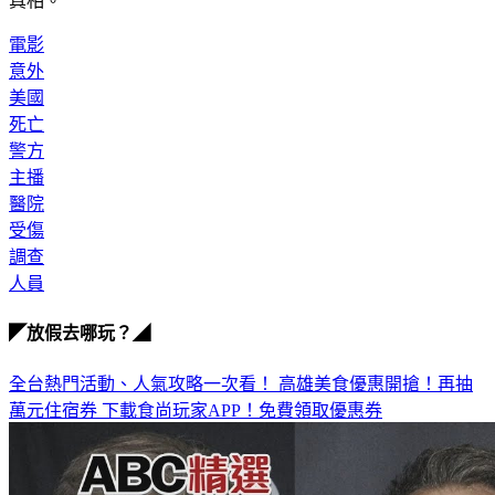
真相。
電影
意外
美國
死亡
警方
主播
醫院
受傷
調查
人員
◤放假去哪玩？◢
全台熱門活動、人氣攻略一次看！
高雄美食優惠開搶！再抽
萬元住宿券
下載食尚玩家APP！免費領取優惠券