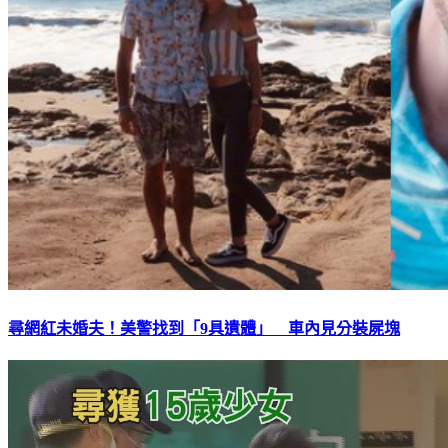
尋網紅未婚夫！美警找到「9具遺體」 車內見分裝屍塊