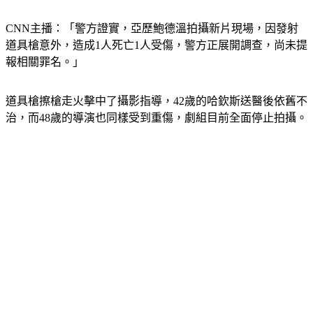
CNN主播：「警方證實，亞歷鮑德溫拍攝新片現場，因發射
道具槍意外，造成1人死亡1人受傷，警方正展開調查，尚未提
報相關罪名。」
道具槍擦槍走火擊中了攝影指導，42歲的哈欽斯送醫後依舊不
治，而48歲的導演也同樣受到重傷，劇組目前全面停止拍攝。