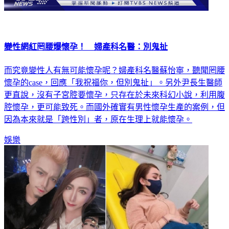
變性網紅罔腰爆懷孕！ 婦產科名醫：別鬼扯
而究竟變性人有無可能懷孕呢？婦產科名醫蘇怡寧，聽聞罔腰
懷孕的case，回應「我祝福你，但別鬼扯」。另外尹長生醫師
更直說，沒有子宮腔要懷孕，只存在於未來科幻小說，利用腹
腔懷孕，更可能致死。而國外確實有男性懷孕生產的案例，但
因為本來就是「跨性別」者，原在生理上就能懷孕。
娛樂