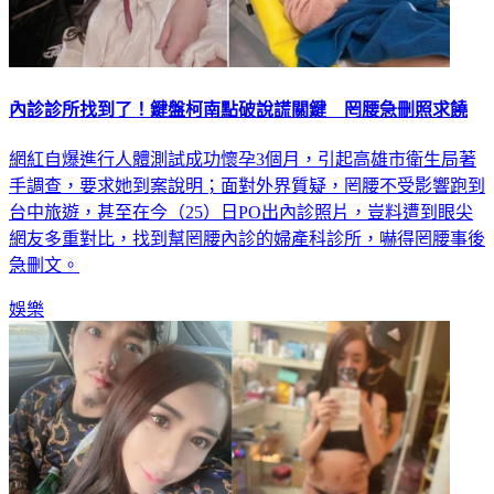
內診診所找到了！鍵盤柯南點破說謊關鍵 罔腰急刪照求饒
網紅自爆進行人體測試成功懷孕3個月，引起高雄市衛生局著
手調查，要求她到案說明；面對外界質疑，罔腰不受影響跑到
台中旅遊，甚至在今（25）日PO出內診照片，豈料遭到眼尖
網友多重對比，找到幫罔腰內診的婦產科診所，嚇得罔腰事後
急刪文。
娛樂