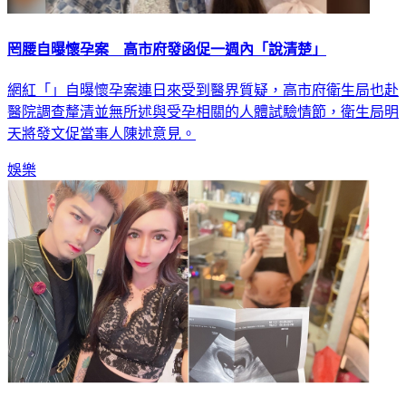
罔腰自曝懷孕案 高市府發函促一週內「說清楚」
網紅「」自曝懷孕案連日來受到醫界質疑，高市府衛生局也赴
醫院調查釐清並無所述與受孕相關的人體試驗情節，衛生局明
天將發文促當事人陳述意見。
娛樂
懷孕風波燒不停奔台中爽玩 罔腰收衛生局信首發聲