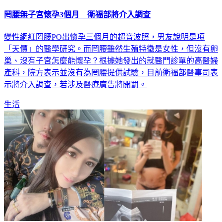
罔腰無子宮懷孕3個月 衛福部將介入調查
變性網紅罔腰PO出懷孕三個月的超音波照，男友說明是項
「天價」的醫學研究。而罔腰雖然生殖特徵是女性，但沒有卵
巢、沒有子宮怎麼能懷孕？根據她發出的就醫門診單的高醫婦
產科，院方表示並沒有為罔腰提供試驗，目前衛福部醫事司表
示將介入調查，若涉及醫療廣告將開罰。
生活