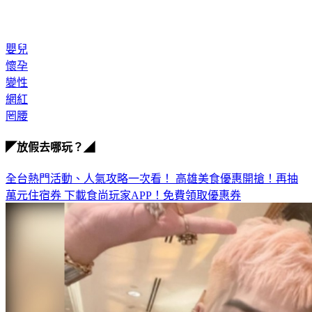
嬰兒
懷孕
變性
網紅
罔腰
◤放假去哪玩？◢
全台熱門活動、人氣攻略一次看！
高雄美食優惠開搶！再抽
萬元住宿券
下載食尚玩家APP！免費領取優惠券