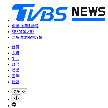
颱風白海豚動態
SBS歌謠大戰
沙拉油致癌物超標
首頁
即時
生活
政治
娛樂
國際
社會
更多