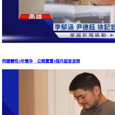
罔腰變性3年懷孕 公開寶寶3個月超音波照