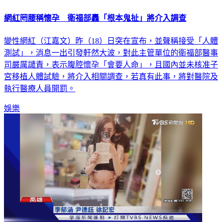
網紅罔腰稱懷孕 衛福部轟「根本鬼扯」將介入調查
變性網紅（江嘉文）昨（18）日突在宣布，並聲稱接受「人體
測試」，消息一出引發軒然大波，對此主管單位的衛福部醫事
司嚴厲譴責，表示腹腔懷孕「會要人命」，且國內並未核准子
宮移植人體試驗，將介入相關調查，若真有此事，將對醫院及
執行醫療人員開罰。
娛樂