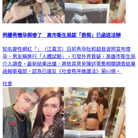
罔腰秀懷孕照慘了 高市衛生局認「造假」已函送法辦
知名變性網紅「」（江嘉文）日前秀孕肚和超音波照宣布懷
孕，男友稱進行「人體試驗」，引發外界質疑，高雄市衛生局
介入調查，最新結果出爐，將依其意見陳述蒐集相關調查結果
函報衛福部，認為已違反《社會秩序維護法》第63條。
社會