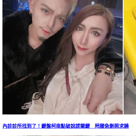
內診診所找到了！鍵盤柯南點破說謊關鍵 罔腰急刪照求饒