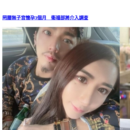
罔腰無子宮懷孕3個月 衛福部將介入調查