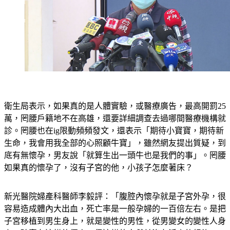
衛生局表示，如果真的是人體實驗，或醫療廣告，最高開罰25
萬，罔腰戶籍地不在高雄，還要詳細調查去過哪間醫療機構就
診。罔腰也在ig限動頻頻發文，還表示「期待小寶寶，期待新
生命，我會用我全部的心照顧牛寶」，雖然網友提出質疑，到
底有無懷孕，男友說「就算生出一頭牛也是我們的事」。罔腰
如果真的懷孕了，沒有子宮的他，小孩子怎麼著床？
新光醫院婦產科醫師李毅評：「腹腔內懷孕就是子宮外孕，很
容易造成體內大出血，死亡率是一般孕婦的一百倍左右。是把
子宮移植到男生身上，就是變性的男性，從男變女的變性人身
上，確實有這樣的個案，但這樣的文獻並沒有活產的紀錄。」