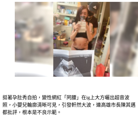
挺著孕肚秀自拍，變性網紅「罔腰」在ig上大方曬出超音波
照，小嬰兒輪廓清晰可見，引發軒然大波，連高雄市長陳其邁
都批評，根本是不良示範。