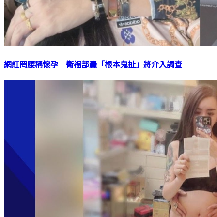
網紅罔腰稱懷孕 衛福部轟「根本鬼扯」將介入調查