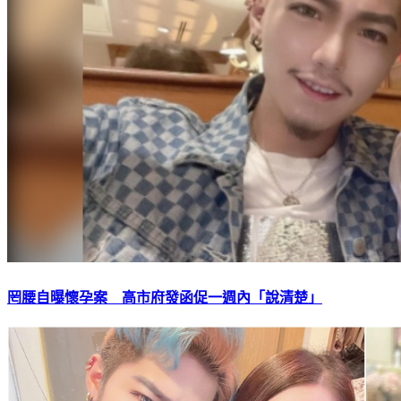
罔腰自曝懷孕案 高市府發函促一週內「說清楚」