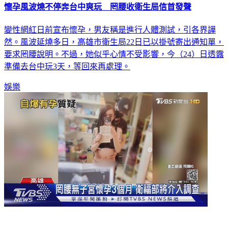
變性網紅日前宣布懷孕，男友稱是進行人體測試，引各界譁
然。風波延燒多日，高雄市衛生局22日已以掛號寄出通知單，
要求罔腰說明。不過，她似乎心情不受影響，今（24）日透露
準備去台中玩3天，等回來再處理。
娛樂