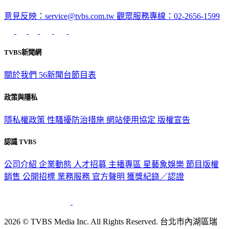
意見反映：service@tvbs.com.tw
觀眾服務專線：02-2656-1599
TVBS新聞網
關於我們
56新聞台節目表
政策與隱私
隱私權政策
性騷擾防治措施
網站使用協定
版權宣告
認識 TVBS
公司介紹
企業動態
人才招募
主播專區
星藝象娛樂
節目版權
銷售
公開招標
業務服務
官方聲明
獲獎紀錄／認證
2026 © TVBS Media Inc. All Rights Reserved. 台北市內湖區瑞
光路451號 | 聯利媒體股份有限公司