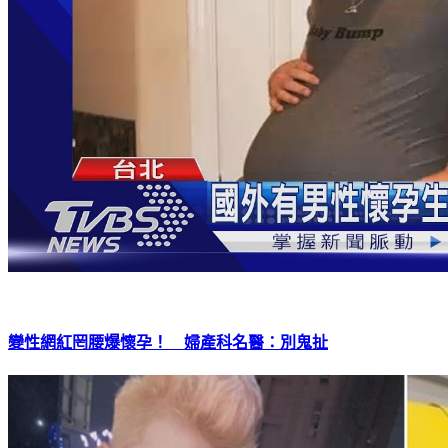
變性網紅罔腰爆懷孕！ 婦產科名醫：別鬼扯