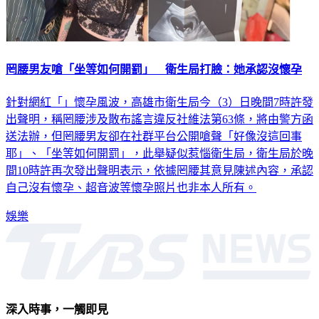
罔腰男友嗆「坐等如何開罰」 衛生局打臉：她承認沒懷孕
針對網紅「」懷孕風波，高雄市衛生局今（3）日晚間7時許發
出聲明，稱罔腰涉及散布謠言違反社維法第63條，將由警方函
送法辦，但罔腰男友卻在社群平台公開嗆聲「好像沒這回事
耶」、「坐等如何開罰」，此舉疑似惹惱衛生局，衛生局於晚
間10時許再次發出聲明表示，依據罔腰其意見陳述內容，承認
自己沒有懷孕、超音波等懷孕照片也非本人所有。
娛樂
深入時事，一觸即見