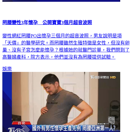
罔腰變性3年懷孕 公開寶寶3個月超音波照
變性網紅罔腰PO出懷孕三個月的超音波照，男友說明是項
「天價」的醫學研究。而罔腰雖然生殖特徵是女性，但沒有卵
巢、沒有子宮怎麼能懷孕？根據她的就醫門診單，我們問到了
高醫婦產科，院方表示，他們並沒有為罔腰提供試驗。
娛樂