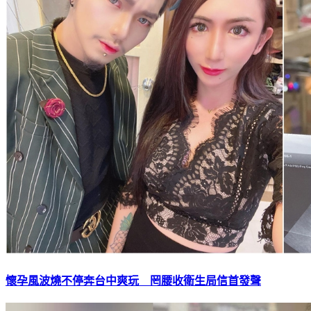
懷孕風波燒不停奔台中爽玩 罔腰收衛生局信首發聲