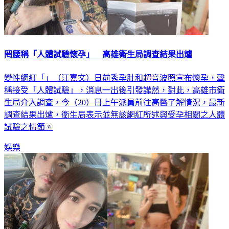
罔腰稱「人體試驗懷孕」 高雄衛生局調查結果出爐
變性網紅「」（江嘉文）日前秀孕肚和超音波照宣布懷孕，聲
稱接受「人體試驗」，消息一出後引發譁然，對此，高雄市衛
生局介入調查，今（20）日上午派員前往高醫了解情況，最新
調查結果出爐，衛生局表示並無該網紅所述與受孕相關之人體
試驗之情節。
娛樂