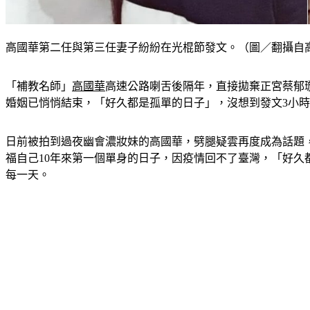
高國華第二任與第三任妻子紛紛在光棍節發文。（圖／翻攝自
「補教名師」
高國華
高速公路喇舌後隔年，直接拋棄正宮蔡郁璇
婚姻已悄悄結束，「好久都是孤單的日子」，沒想到發文3小
日前被拍到過夜幽會濃妝妹的高國華，劈腿疑雲再度成為話題，
福自己10年來第一個單身的日子，因疫情回不了臺灣，「好
每一天。