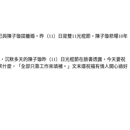
陳子璇提離婚。昨（11）日是雙11光棍節，陳子璇悲曝10年
，沉默多天的陳子璇昨（11）日光棍節在臉書透露，今天要祝
求什麼，「全部只靠工作來填補。」文末還祝福有情人開心過好