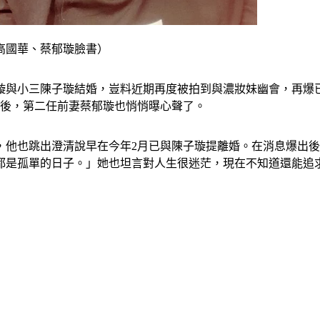
高國華、蔡郁璇臉書）
與小三陳子璇結婚，豈料近期再度被拍到與濃妝妹幽會，再爆已與
時後，第二任前妻蔡郁璇也悄悄曝心聲了。
他也跳出澄清說早在今年2月已與陳子璇提離婚。在消息爆出後
久都是孤單的日子。」她也坦言對人生很迷茫，現在不知道還能追