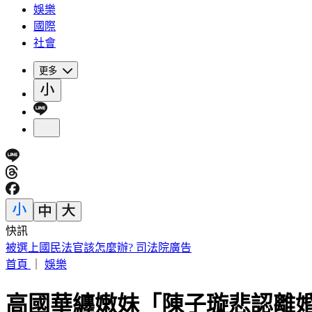
娛樂
國際
社會
更多
快訊
路透：伊朗警告波灣國家 美再動武恐危及區域能源設施
首頁
｜
娛樂
高國華纏嫩妹「陳子璇悲認離