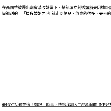
在高國華被爆出幽會濃妝妹當下，蔡郁璇立刻透露前夫因遠距
蠻諷刺的，「這段婚姻才9年就走到終點，放棄的很多、失去
最HOT話題在這！想跟上時事，快點我加入TVBS新聞LINE好