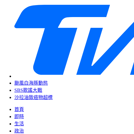
颱風白海豚動態
SBS歌謠大戰
沙拉油致癌物超標
首頁
即時
生活
政治