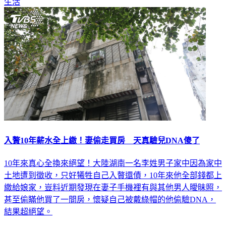
生活
入贅10年薪水全上繳！妻偷走買房 天真驗兒DNA傻了
10年來真心全換來絕望！大陸湖南一名李姓男子家中因為家中
土地遭到徵收，只好犧牲自己入贅還債，10年來他全部錢都上
繳給娘家，豈料近期發現在妻子手機裡有與其他男人曖昧照，
甚至偷瞞他買了一間房，懷疑自己被戴綠帽的他偷驗DNA，
結果超絕望。