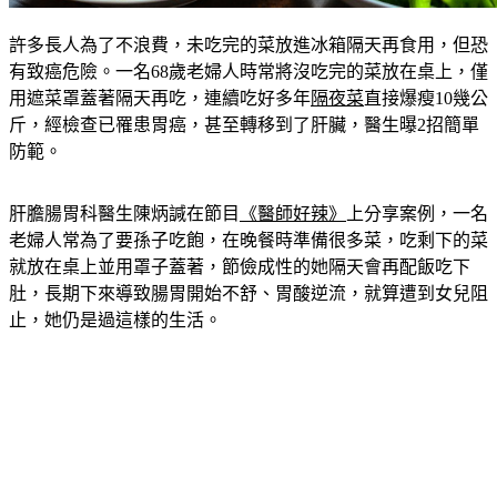
許多長人為了不浪費，未吃完的菜放進冰箱隔天再食用，但恐
有致癌危險。一名68歲老婦人時常將沒吃完的菜放在桌上，僅
用遮菜罩蓋著隔天再吃，連續吃好多年
隔夜菜
直接爆瘦10幾公
斤，經檢查已罹患胃癌，甚至轉移到了肝臟，醫生曝2招簡單
防範。
肝膽腸胃科醫生陳炳諴在節目
《醫師好辣》
上分享案例，一名
老婦人常為了要孫子吃飽，在晚餐時準備很多菜，吃剩下的菜
就放在桌上並用罩子蓋著，節儉成性的她隔天會再配飯吃下
肚，長期下來導致腸胃開始不舒、胃酸逆流，就算遭到女兒阻
止，她仍是過這樣的生活。