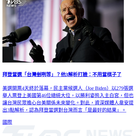
拜登當選「台灣剉咧等」？他3解析打臉：不用當棋子了
美選開票4天終於落幕，民主黨候選人（Joe Biden）以279張選
舉人票登上美國第46位總統大位，以勝利姿態入主白宮，但也
讓台灣民眾擔心台美關係未來變化。對此，資深媒體人韋安提
出3點解析，認為拜登當選對台灣而言「是最好的結果」。
國際