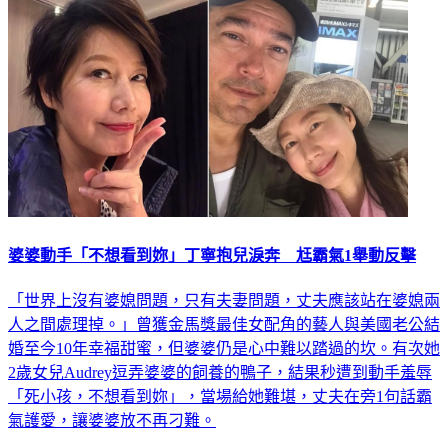
生活
婆婆動手「不想看到妳」丁寧抱兒淚奔 尪霸氣1舉動反擊
「世界上沒有婆媳問題，只有夫妻問題，丈夫應該站在婆媳兩
人之間處理掉。」曾獲金馬獎最佳女配角的藝人與美國老公結
婚至今10年幸福甜蜜，但婆婆仍是心中難以踏過的坎。有次她
2歲女兒Audrey逗弄婆婆的飼養的鴨子，結果秒遭到動手羞辱
「死小孩，不想看到妳」，當場給她難堪，丈夫在旁1句話霸
氣護愛，讓婆婆放不再刁難。