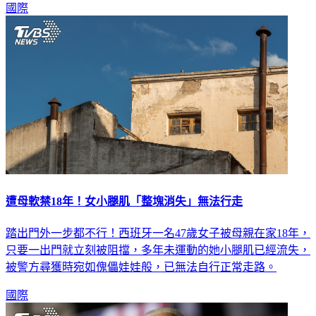
國際
遭母軟禁18年！女小腿肌「整塊消失」無法行走
踏出門外一步都不行！西班牙一名47歲女子被母親在家18年，
只要一出門就立刻被阻擋，多年未運動的她小腿肌已經流失，
被警方尋獲時宛如傀儡娃娃般，已無法自行正常走路。
國際