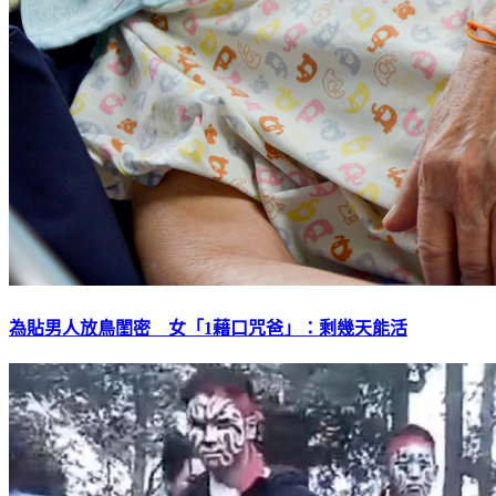
為貼男人放鳥閨密 女「1藉口咒爸」：剩幾天能活