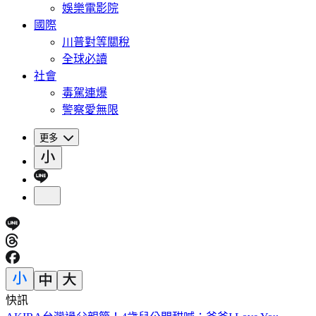
娛樂電影院
國際
川普對等關稅
全球必讀
社會
毒駕連爆
警察愛無限
更多
快訊