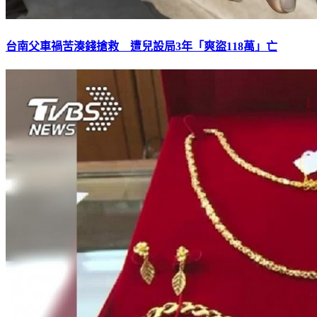
台南父車禍苦湊錢搶救 遭兒設局3年「爽盜118萬」亡