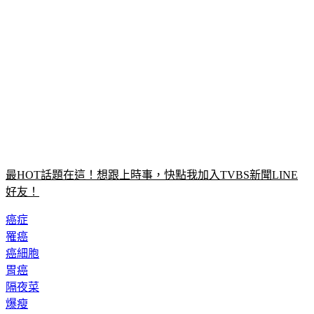
最HOT話題在這！想跟上時事，快點我加入TVBS新聞LINE
好友！
癌症
罹癌
癌細胞
胃癌
隔夜菜