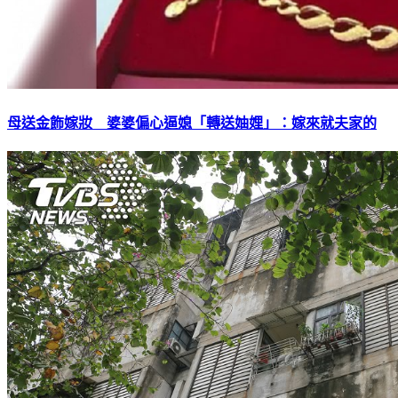
母送金飾嫁妝 婆婆偏心逼媳「轉送妯娌」：嫁來就夫家的