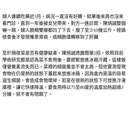
婦人連續吃藥近3月，病況一直沒有好轉，結果後來再也沒來
看門診，直到一年後被女兒帶來，對方一進診間，陳炳諴整個
嚇一跳，婦人臉頰雙邊都凹了下去，瘦了至少10幾公斤，經過
檢查後才發現罹患胃癌，癌細胞還轉移到了肝臟
至於隔夜菜是否有健康疑慮，陳炳諴透露簡單2招，依照目前
學術研究都是認為菜不食用後，要趕緊放進冰箱冷藏，這樣做
僅營養素流失而已，菜裡的細菌量並不會太高，但他實測發現
食物在仍是熱的狀態下蓋起來放進冰箱，因為盒內是溫的容易
滋生細菌，會造成食物壞掉，若是在很熱的狀態下可放進冷凍
庫裡，讓它快速降溫，要食用時以75至80度的溫度加熱超過3
分鐘，就不會有問題了。