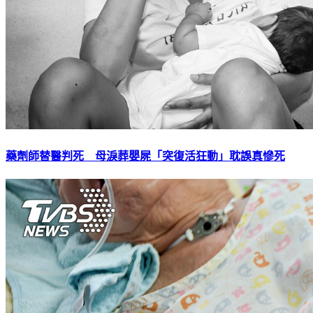
藥劑師替醫判死 母淚葬嬰屍「突復活狂動」耽誤真慘死