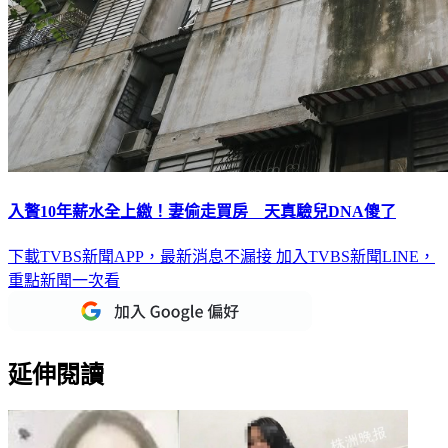
入贅10年薪水全上繳！妻偷走買房 天真驗兒DNA傻了
下載TVBS新聞APP，最新消息不漏接
加入TVBS新聞LINE，
重點新聞一次看
延伸閱讀