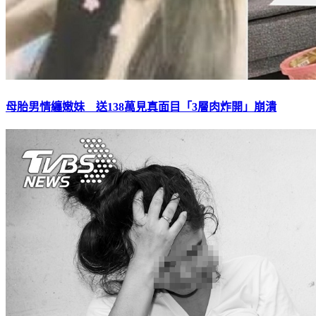
母胎男情纏嫩妹 送138萬見真面目「3層肉炸開」崩潰