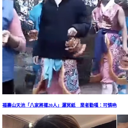
福壽山天池「八家將撂20人」灑冥紙 業者勸嘆：可憐吶