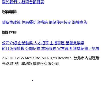
關於我們
56新聞台節目表
政策與隱私
隱私權政策
性騷擾防治措施
網站使用協定
版權宣告
認識 TVBS
公司介紹
企業動態
人才招募
主播專區
星藝象娛樂
節目版權銷售
公開招標
業務服務
官方聲明
獲獎紀錄／認證
2026 © TVBS Media Inc. All Rights Reserved. 台北市內湖區瑞
光路451號 | 聯利媒體股份有限公司