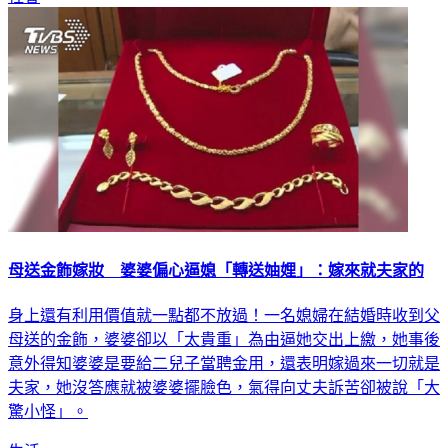
社會
母送金飾嫁妝 婆婆偏心逼媳「轉送妯娌」：嫁來就夫家的
身上還有利用價值就一點都不放過！一名媳婦在結婚時收到父
母送的金飾，婆婆卻以「太貴重」為由逼她交出上繳，她事後
意外得知婆婆是要給二兒子當聘金用，還表明嫁過來一切就是
夫家，她沒答應就被婆婆擺臉色，氣得向丈夫訴苦卻被說「大
驚小怪」。