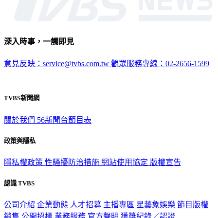
深入時事，一觸即見
意見反映：service@tvbs.com.tw
觀眾服務專線：02-2656-1599
TVBS新聞網
關於我們
56新聞台節目表
政策與隱私
隱私權政策
性騷擾防治措施
網站使用協定
版權宣告
認識 TVBS
公司介紹
企業動態
人才招募
主播專區
星藝象娛樂
節目版權