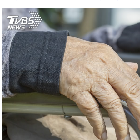
婆婆動手「不想看到妳」丁寧抱兒淚奔 尪霸氣1舉動反擊