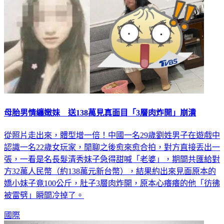
母胎男情纏嫩妹 送138萬見真面目「3層肉炸開」崩潰
從照片走出來，體型增一倍！中國一名29歲劉姓男子在遊戲中
認識一名22歲女玩家，閒聊之後愈來愈合拍，對方直接丟出一
張，一看是名長髮清秀妹子急得甜喊「老婆」，期間共匯給對
方32萬人民幣（約138萬元新台幣），結果約出來見面原本的
嬌小妹子竟100公斤，肚子3層肉炸開，原本心癢癢的他「彷彿
被雷劈」瞬間冷掉了。