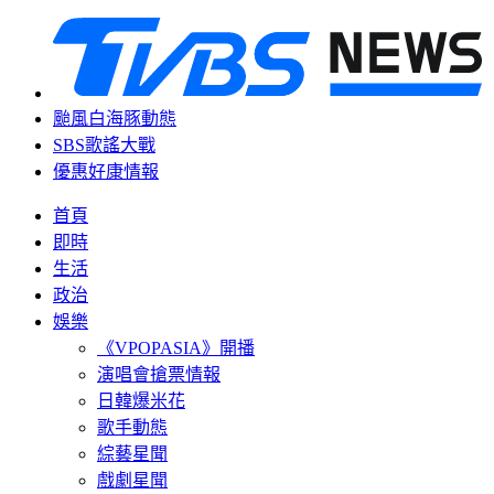
颱風白海豚動態
SBS歌謠大戰
優惠好康情報
首頁
即時
生活
政治
娛樂
《VPOPASIA》開播
演唱會搶票情報
日韓爆米花
歌手動態
綜藝星聞
戲劇星聞