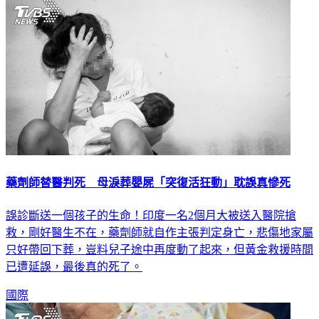
國際
藥劑師替醫判死 母淚葬嬰屍「突復活狂動」耽誤真慘死
誤診斷送一個孩子的生命！印度一名2個月大被送入醫院搶
救，剛好醫生不在，藥劑師就自作主張判定身亡，悲傷地家屬
只好帶回下葬，豈料兒子途中再度動了起來，但黃金救援時間
已遭延誤，最後真的死了。
國際