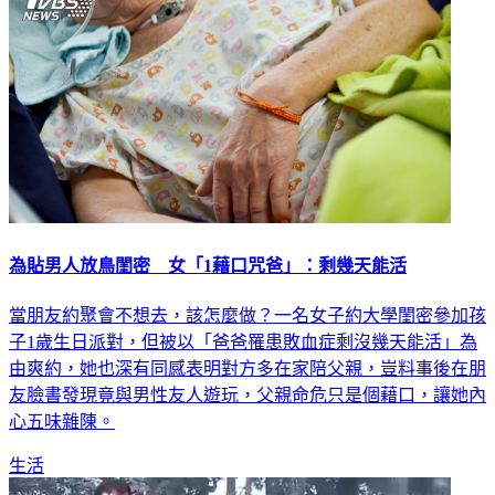
為貼男人放鳥閨密 女「1藉口咒爸」：剩幾天能活
當朋友約聚會不想去，該怎麼做？一名女子約大學閨密參加孩
子1歲生日派對，但被以「爸爸罹患敗血症剩沒幾天能活」為
由爽約，她也深有同感表明對方多在家陪父親，豈料事後在朋
友臉書發現竟與男性友人遊玩，父親命危只是個藉口，讓她內
心五味雜陳。
生活