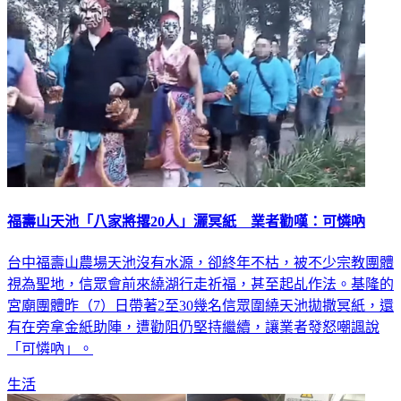
福壽山天池「八家將撂20人」灑冥紙 業者勸嘆：可憐吶
台中福壽山農場天池沒有水源，卻終年不枯，被不少宗教團體
視為聖地，信眾會前來繞湖行走祈福，甚至起乩作法。基隆的
宮廟團體昨（7）日帶著2至30幾名信眾圍繞天池拋撒冥紙，還
有在旁拿金紙助陣，遭勸阻仍堅持繼續，讓業者發怒嘲諷說
「可憐吶」。