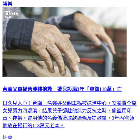
娛樂
台南父車禍苦湊錢搶救 遭兒設局3年「爽盜118萬」亡
日久見人心！台南一名鄭姓父親車禍被送進中心，安養費全靠
女兒努力四處湊，結果兒子卻趁他無力反抗之時，偷盜用印
章、存摺，冒用他的名義偽造取款憑條及提款單，3年內盜領
他放在銀行的118萬元老本。