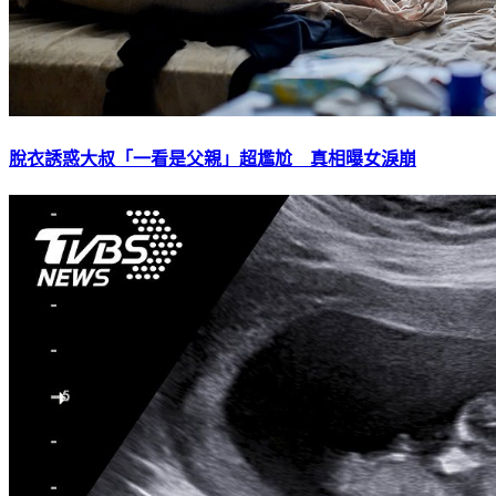
脫衣誘惑大叔「一看是父親」超尷尬 真相曝女淚崩