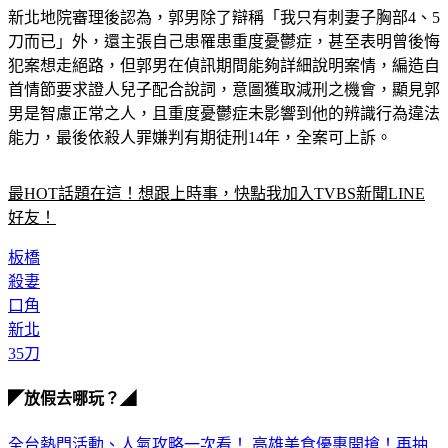
新北地院審理後認為，郭男除了辯稱「我只有刺妻子胸部4、5
刀而已」外，還主張自己患罹患重度憂鬱症，甚至表明曾後悔
犯案想走絕路，但郭男在偵訊期間能夠詳細說明案情，編造自
首情節要求證人兒子配合說詞，意圖獲取減刑之機會，顯見郭
男是智慮正常之人，且重度憂鬱症未影響到他的辨識行為違法
能力，最後依殺人罪嫌判有期徒刑14年，全案可上訴。
最HOT話題在這！想跟上時事，快點我加入TVBS新聞LINE
好友！
板橋
殺妻
口角
新北
35刀
◤放假去哪玩？◢
全台熱門活動、人氣攻略一次看！
高雄美食優惠開搶！再抽