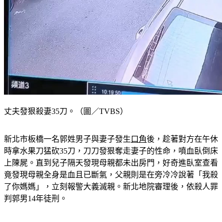
丈夫發狠殺妻35刀。（圖／TVBS）
新北市板橋一名郭姓男子與妻子發生
口角
後，趁著對方在午休
時拿水果刀猛砍35刀，刀刀發狠奪走妻子的性命，噴血臥倒床
上陳屍。直到兒子隔天發現母親都未出房門，好奇進臥室查看
竟發現母親全身是血且已斷氣，父親則是在旁冷冷說著「我殺
了你媽媽」，立刻報警大義滅親。新北地院審理後，依殺人罪
判郭男14年徒刑。