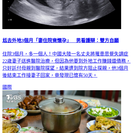
尪去外地3個月「妻住院竟懷孕」 男看護辯：雙方自願
住院3個月，多一個人！中國大陸一名丈夫將罹患思覺失調症
22歲妻子送進醫院治療，但因為他要到外地工作賺錢還債務，
只好託付母親到醫院探望，結果遭到院方阻止探親，他3個月
後結束工作接妻子回家，竟發現已懷有50天。
國際