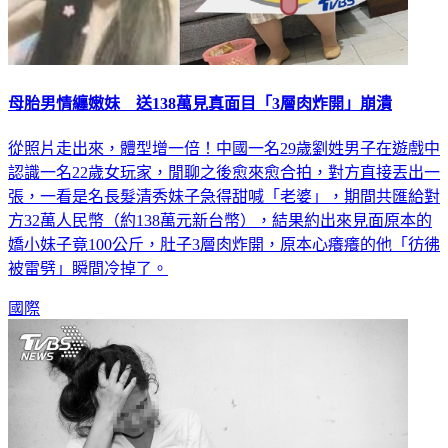
母胎男情纏嫩妹 送138萬見真面目「3層肉炸開」崩潰
從照片走出來，體型增一倍！中國一名29歲劉姓男子在遊戲中
認識一名22歲女玩家，閒聊之後愈來愈合拍，對方直接丟出一
張，一看是名長髮清秀妹子急得甜喊「老婆」，期間共匯給對
方32萬人民幣（約138萬元新台幣），結果約出來見面原本的
嬌小妹子竟100公斤，肚子3層肉炸開，原本心癢癢的他「彷彿
被雷劈」瞬間冷掉了。
國際