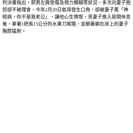
判決書指出，郭男左肩受傷及視力模糊等狀況，多次向妻子抱
怨卻不被理會，今年2月20日氣得發生口角，卻被妻子罵「神
經病，你不是我老公」，讓他心生憤恨，見妻子進入房間休息
後，拿著1把長15公分的水果刀尾隨，並朝著躺在床上的妻子
胸腔猛刺。