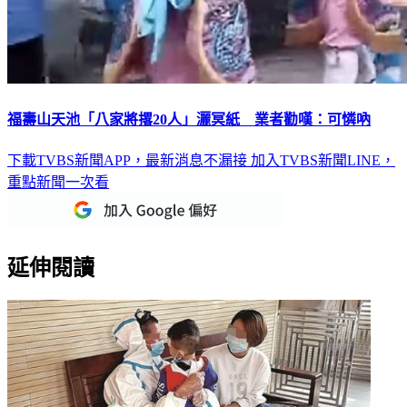
福壽山天池「八家將撂20人」灑冥紙 業者勸嘆：可憐吶
下載TVBS新聞APP，最新消息不漏接
加入TVBS新聞LINE，
重點新聞一次看
延伸閱讀