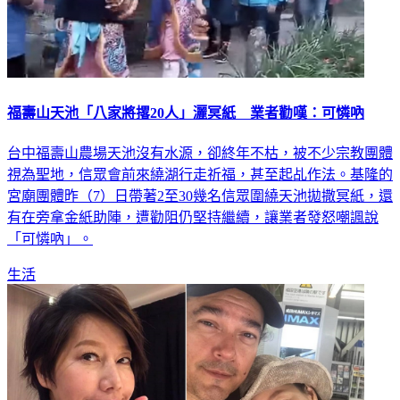
福壽山天池「八家將撂20人」灑冥紙 業者勸嘆：可憐吶
台中福壽山農場天池沒有水源，卻終年不枯，被不少宗教團體
視為聖地，信眾會前來繞湖行走祈福，甚至起乩作法。基隆的
宮廟團體昨（7）日帶著2至30幾名信眾圍繞天池拋撒冥紙，還
有在旁拿金紙助陣，遭勸阻仍堅持繼續，讓業者發怒嘲諷說
「可憐吶」。
生活