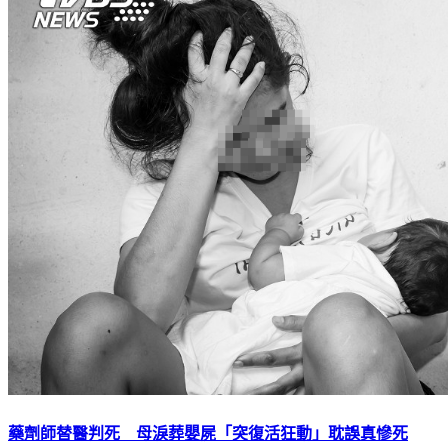
藥劑師替醫判死 母淚葬嬰屍「突復活狂動」耽誤真慘死