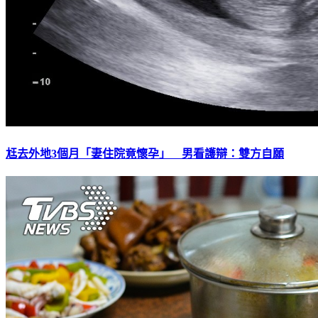
尪去外地3個月「妻住院竟懷孕」 男看護辯：雙方自願