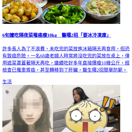
6旬嬤吃隔夜菜罹癌瘦10kg 醫曝2招「要冰冷凍庫」
許多長人為了不浪費，未吃完的菜放進冰箱隔天再食用，但恐
有致癌危險。一名68歲老婦人時常將沒吃完的菜放在桌上，僅
用遮菜罩蓋著隔天再吃，連續吃好多年直接爆瘦10幾公斤，經
檢查已罹患胃癌，甚至轉移到了肝臟，醫生曝2招簡單防範。
生活