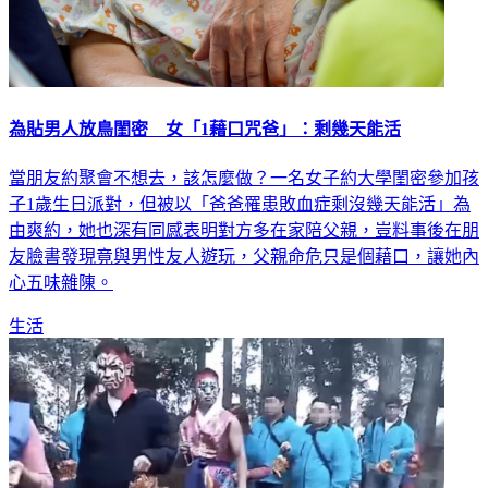
為貼男人放鳥閨密 女「1藉口咒爸」：剩幾天能活
當朋友約聚會不想去，該怎麼做？一名女子約大學閨密參加孩
子1歲生日派對，但被以「爸爸罹患敗血症剩沒幾天能活」為
由爽約，她也深有同感表明對方多在家陪父親，豈料事後在朋
友臉書發現竟與男性友人遊玩，父親命危只是個藉口，讓她內
心五味雜陳。
生活