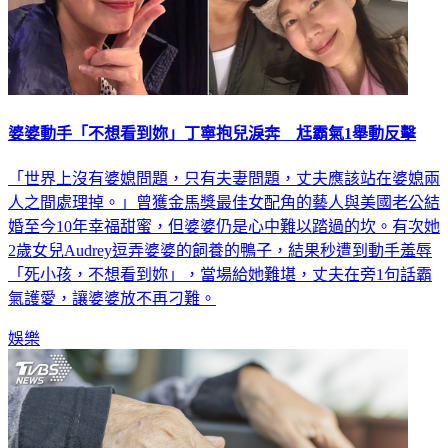
婆婆動手「不想看到妳」丁寧抱兒淚奔 尪霸氣1舉動反擊
「世界上沒有婆媳問題，只有夫妻問題，丈夫應該站在婆媳兩
人之間處理掉。」曾獲金馬獎最佳女配角的藝人與美國老公結
婚至今10年幸福甜蜜，但婆婆仍是心中難以踏過的坎。有次她
2歲女兒Audrey逗弄婆婆的飼養的鴨子，結果秒遭到動手羞辱
「死小孩，不想看到妳」，當場給她難堪，丈夫在旁1句話霸
氣護愛，讓婆婆放不再刁難。
娛樂