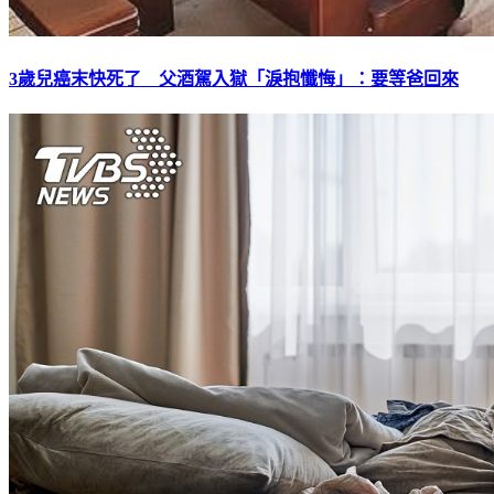
3歲兒癌末快死了 父酒駕入獄「淚抱懺悔」：要等爸回來