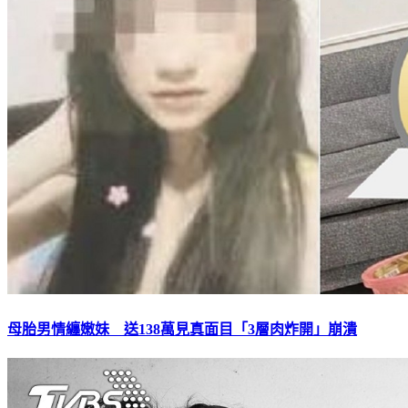
母胎男情纏嫩妹 送138萬見真面目「3層肉炸開」崩潰