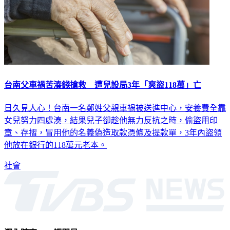
台南父車禍苦湊錢搶救 遭兒設局3年「爽盜118萬」亡
日久見人心！台南一名鄭姓父親車禍被送進中心，安養費全靠
女兒努力四處湊，結果兒子卻趁他無力反抗之時，偷盜用印
章、存摺，冒用他的名義偽造取款憑條及提款單，3年內盜領
他放在銀行的118萬元老本。
社會