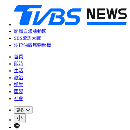
颱風白海豚動態
SBS歌謠大戰
沙拉油致癌物超標
首頁
即時
生活
政治
娛樂
國際
社會
更多