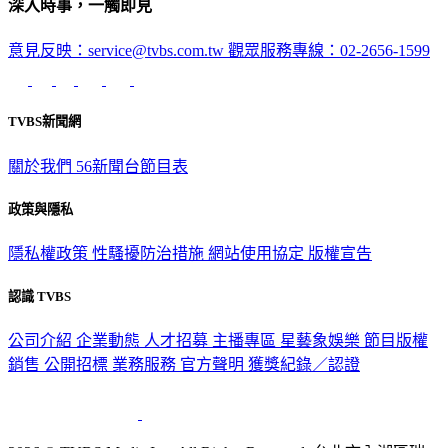
深入時事，一觸即見
意見反映：service@tvbs.com.tw
觀眾服務專線：02-2656-1599
TVBS新聞網
關於我們
56新聞台節目表
政策與隱私
隱私權政策
性騷擾防治措施
網站使用協定
版權宣告
認識 TVBS
公司介紹
企業動態
人才招募
主播專區
星藝象娛樂
節目版權
銷售
公開招標
業務服務
官方聲明
獲獎紀錄／認證