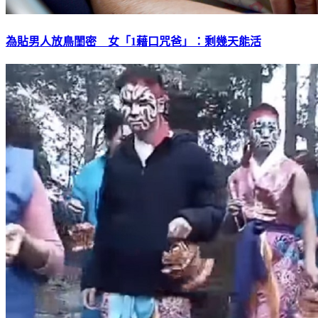
為貼男人放鳥閨密 女「1藉口咒爸」：剩幾天能活