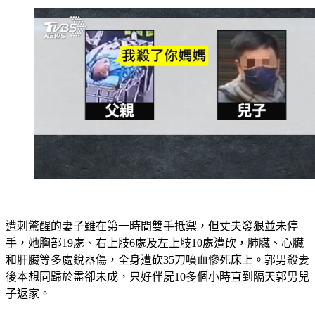
遭刺驚醒的妻子雖在第一時間雙手抵禦，但丈夫發狠並未停
手，她胸部19處、右上肢6處及左上肢10處遭砍，肺臟、心臟
和肝臟等多處銳器傷，全身遭砍35刀噴血慘死床上。郭男殺妻
後本想同歸於盡卻未成，只好伴屍10多個小時直到隔天郭男兒
子返家。