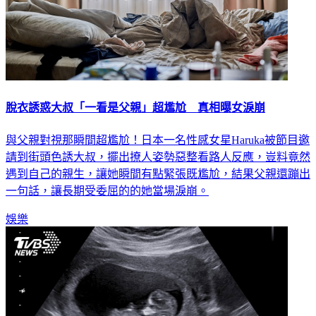
脫衣誘惑大叔「一看是父親」超尷尬 真相曝女淚崩
與父親對視那瞬間超尷尬！日本一名性感女星Haruka被節目邀
請到街頭色誘大叔，擺出撩人姿勢惡整看路人反應，豈料竟然
遇到自己的親生，讓她瞬間有點緊張既尷尬，結果父親還蹦出
一句話，讓長期受委屈的的她當場淚崩。
娛樂