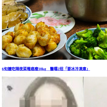
6旬嬤吃隔夜菜罹癌瘦10kg 醫曝2招「要冰冷凍庫」