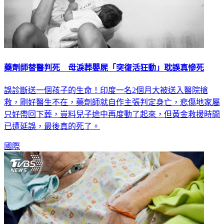
藥劑師替醫判死 母淚葬嬰屍「突復活狂動」耽誤真慘死
誤診斷送一個孩子的生命！印度一名2個月大被送入醫院搶
救，剛好醫生不在，藥劑師就自作主張判定身亡，悲傷地家屬
只好帶回下葬，豈料兒子途中再度動了起來，但黃金救援時間
已遭延誤，最後真的死了。
國際