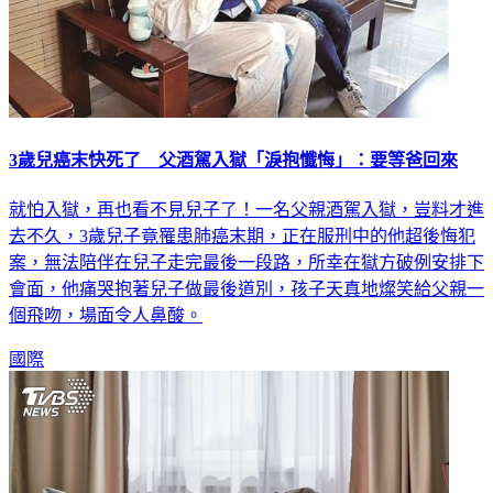
3歲兒癌末快死了 父酒駕入獄「淚抱懺悔」：要等爸回來
就怕入獄，再也看不見兒子了！一名父親酒駕入獄，豈料才進
去不久，3歲兒子竟罹患肺癌末期，正在服刑中的他超後悔犯
案，無法陪伴在兒子走完最後一段路，所幸在獄方破例安排下
會面，他痛哭抱著兒子做最後道別，孩子天真地燦笑給父親一
個飛吻，場面令人鼻酸。
國際