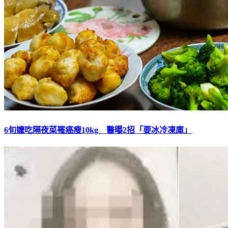
6旬嬤吃隔夜菜罹癌瘦10kg 醫曝2招「要冰冷凍庫」