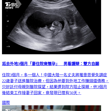
尪去外地3個月「妻住院竟懷孕」 男看護辯：雙方自願
住院3個月，多一個人！中國大陸一名丈夫將罹患思覺失調症
22歲妻子送進醫院治療，但因為他要到外地工作賺錢還債務，
只好託付母親到醫院探望，結果遭到院方阻止探親，他3個月
後結束工作接妻子回家，竟發現已懷有50天。
國際