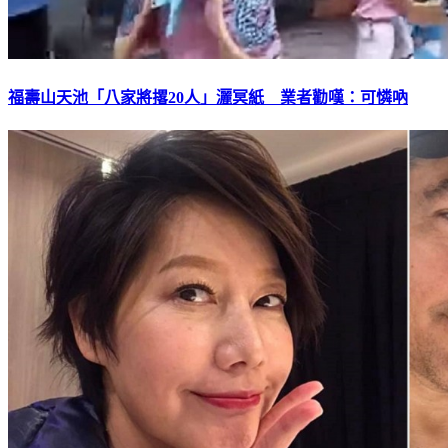
福壽山天池「八家將撂20人」灑冥紙 業者勸嘆：可憐吶