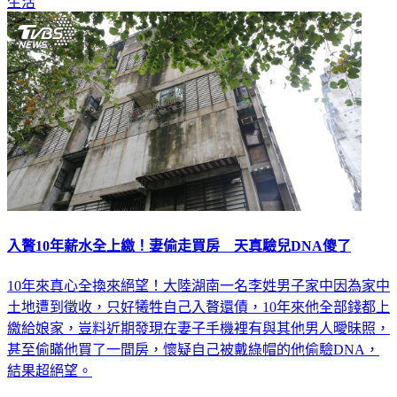
生活
入贅10年薪水全上繳！妻偷走買房 天真驗兒DNA傻了
10年來真心全換來絕望！大陸湖南一名李姓男子家中因為家中
土地遭到徵收，只好犧牲自己入贅還債，10年來他全部錢都上
繳給娘家，豈料近期發現在妻子手機裡有與其他男人曖昧照，
甚至偷瞞他買了一間房，懷疑自己被戴綠帽的他偷驗DNA，
結果超絕望。