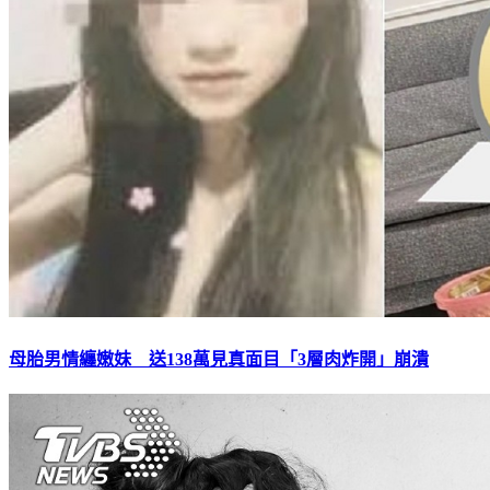
母胎男情纏嫩妹 送138萬見真面目「3層肉炸開」崩潰