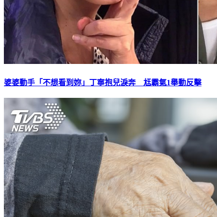
婆婆動手「不想看到妳」丁寧抱兒淚奔 尪霸氣1舉動反擊