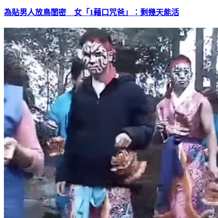
為貼男人放鳥閨密 女「1藉口咒爸」：剩幾天能活