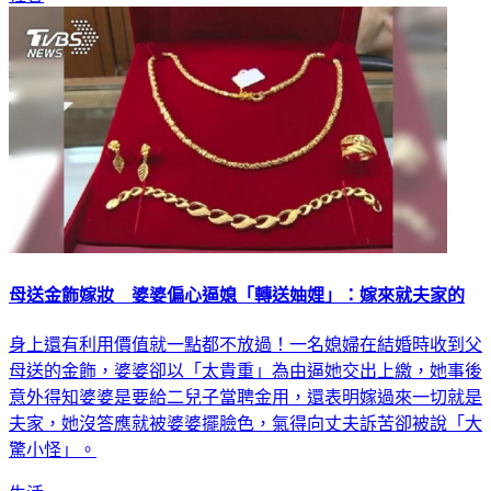
社會
母送金飾嫁妝 婆婆偏心逼媳「轉送妯娌」：嫁來就夫家的
身上還有利用價值就一點都不放過！一名媳婦在結婚時收到父
母送的金飾，婆婆卻以「太貴重」為由逼她交出上繳，她事後
意外得知婆婆是要給二兒子當聘金用，還表明嫁過來一切就是
夫家，她沒答應就被婆婆擺臉色，氣得向丈夫訴苦卻被說「大
驚小怪」。