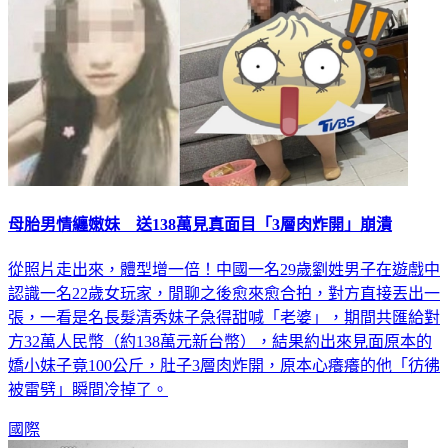
母胎男情纏嫩妹 送138萬見真面目「3層肉炸開」崩潰
從照片走出來，體型增一倍！中國一名29歲劉姓男子在遊戲中
認識一名22歲女玩家，閒聊之後愈來愈合拍，對方直接丟出一
張，一看是名長髮清秀妹子急得甜喊「老婆」，期間共匯給對
方32萬人民幣（約138萬元新台幣），結果約出來見面原本的
嬌小妹子竟100公斤，肚子3層肉炸開，原本心癢癢的他「彷彿
被雷劈」瞬間冷掉了。