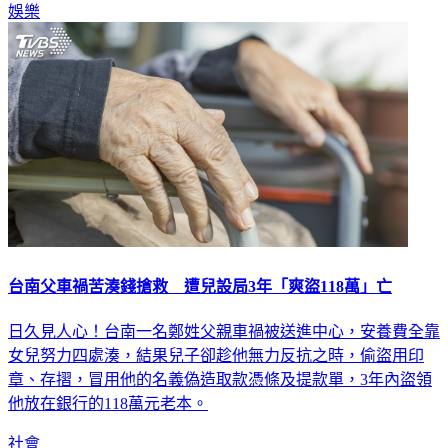
娛樂
台南父車禍苦湊錢搶救 遭兒設局3年「爽盜118萬」亡
日久見人心！台南一名鄭姓父親車禍被送進中心，安養費全靠
女兒努力四處湊，結果兒子卻趁他無力反抗之時，偷盜用印
章、存摺，冒用他的名義偽造取款憑條及提款單，3年內盜領
他放在銀行的118萬元老本。