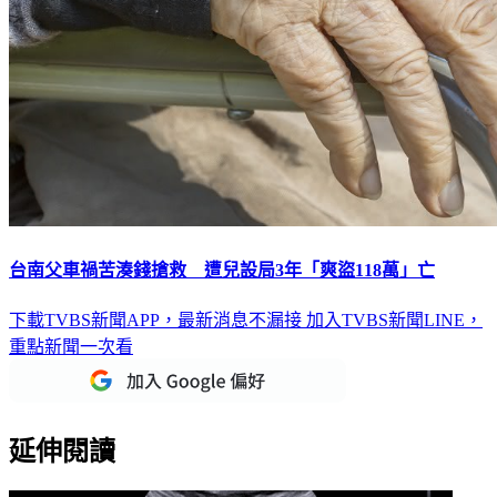
台南父車禍苦湊錢搶救 遭兒設局3年「爽盜118萬」亡
下載TVBS新聞APP，最新消息不漏接
加入TVBS新聞LINE，
重點新聞一次看
延伸閱讀