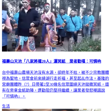
福壽山天池「八家將撂20人」灑冥紙 業者勸嘆：可憐吶
台中福壽山農場天池沒有水源，卻終年不枯，被不少宗教團體
視為聖地，信眾會前來繞湖行走祈福，甚至起乩作法。基隆的
宮廟團體昨（7）日帶著2至30幾名信眾圍繞天池拋撒冥紙，還
有在旁拿金紙助陣，遭勸阻仍堅持繼續，讓業者發怒嘲諷說
「可憐吶」。