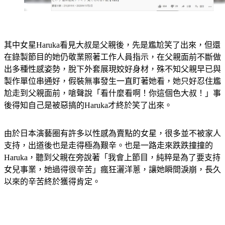
其中女星Haruka看見大叔是父親後，先是尷尬笑了出來，但還
在錄製節目的她仍敬業照著工作人員指示，在父親面前不斷做
出多種性感姿勢，脫下外套展現姣好身材，殊不知父親早已與
製作單位串通好，假裝無事發生一直盯著她看，她只好忍住尷
尬走到父親面前，嗆聲說「看什麼看啊！你這個色大叔！」事
後得知自己是被惡搞的Haruka才終於笑了出來。
由於日本演藝圈有許多以性感為賣點的女星，很多並不被家人
支持，出道後也是走得極為艱辛。也是一路走來跌跌撞撞的
Haruka，聽到父親在旁說著「我會上節目，純粹是為了要支持
女兒事業，她過得很辛苦」瘋狂灑洋蔥，讓她瞬間淚崩，長久
以來的辛苦終於獲得肯定。