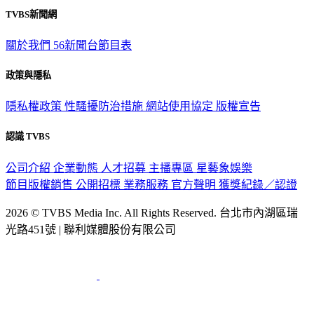
觀眾服務專線：02-2656-1599
TVBS新聞網
關於我們
56新聞台節目表
政策與隱私
隱私權政策
性騷擾防治措施
網站使用協定
版權宣告
認識 TVBS
公司介紹
企業動態
人才招募
主播專區
星藝象娛樂
節目版權銷售
公開招標
業務服務
官方聲明
獲獎紀錄／認證
2026 © TVBS Media Inc. All Rights Reserved. 台北市內湖區瑞
光路451號 | 聯利媒體股份有限公司