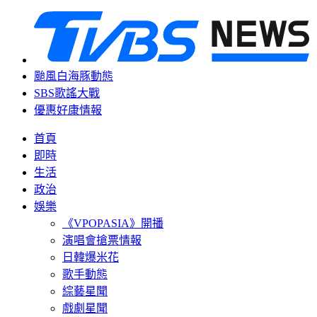
颱風白海豚動態
SBS歌謠大戰
優惠好康情報
首頁
即時
生活
政治
娛樂
《VPOPASIA》開播
演唱會搶票情報
日韓爆米花
歌手動態
綜藝星聞
戲劇星聞