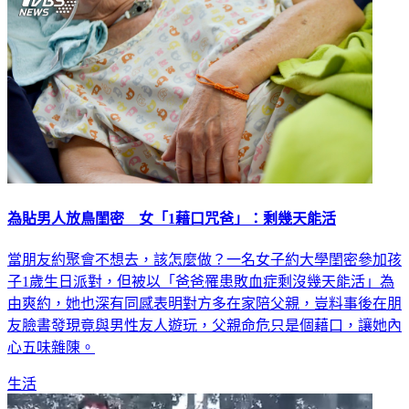
為貼男人放鳥閨密 女「1藉口咒爸」：剩幾天能活
當朋友約聚會不想去，該怎麼做？一名女子約大學閨密參加孩
子1歲生日派對，但被以「爸爸罹患敗血症剩沒幾天能活」為
由爽約，她也深有同感表明對方多在家陪父親，豈料事後在朋
友臉書發現竟與男性友人遊玩，父親命危只是個藉口，讓她內
心五味雜陳。
生活