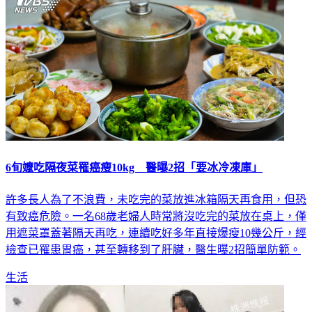
6旬嬤吃隔夜菜罹癌瘦10kg 醫曝2招「要冰冷凍庫」
許多長人為了不浪費，未吃完的菜放進冰箱隔天再食用，但恐
有致癌危險。一名68歲老婦人時常將沒吃完的菜放在桌上，僅
用遮菜罩蓋著隔天再吃，連續吃好多年直接爆瘦10幾公斤，經
檢查已罹患胃癌，甚至轉移到了肝臟，醫生曝2招簡單防範。
生活