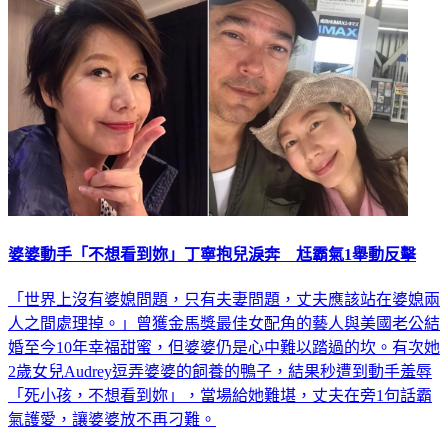
生活
婆婆動手「不想看到妳」丁寧抱兒淚奔 尪霸氣1舉動反擊
「世界上沒有婆媳問題，只有夫妻問題，丈夫應該站在婆媳兩
人之間處理掉。」曾獲金馬獎最佳女配角的藝人與美國老公結
婚至今10年幸福甜蜜，但婆婆仍是心中難以踏過的坎。有次她
2歲女兒Audrey逗弄婆婆的飼養的鴨子，結果秒遭到動手羞辱
「死小孩，不想看到妳」，當場給她難堪，丈夫在旁1句話霸
氣護愛，讓婆婆放不再刁難。