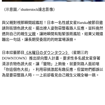
（示意圖／shutterstock達志影像）
與父親對視那瞬間超尷尬！日本一名性感女星Haruka被節目邀
請到街頭色誘大叔，擺出撩人姿勢惡整看路人反應，豈料竟然
遇到自己的親生
父親
，讓她瞬間有點緊張既尷尬，結果父親還
蹦出一句話，讓長期受委屈的的她當場淚崩。
日本綜藝節目
《水曜日のダウンタウン》
（星期三的
DOWNTOWN）推出逆向整人計畫，要求性多名感女星穿著
清涼衣物色誘大叔，讓「獵物」上鉤後，就要到路人面前嗆
「你這個色大叔」，利用惡搞激起有趣反應，但當她們都誤以
為是要惡整路人時，一上前卻看見自己親生父親全嚇一跳。