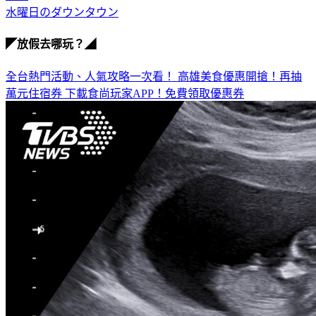
大叔
水曜日のダウンタウン
◤放假去哪玩？◢
全台熱門活動、人氣攻略一次看！
高雄美食優惠開搶！再抽
萬元住宿券
下載食尚玩家APP！免費領取優惠券