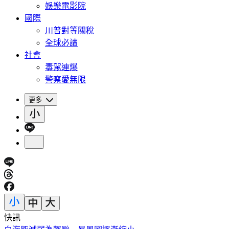
娛樂電影院
國際
川普對等關稅
全球必讀
社會
毒駕連爆
警察愛無限
更多
快訊