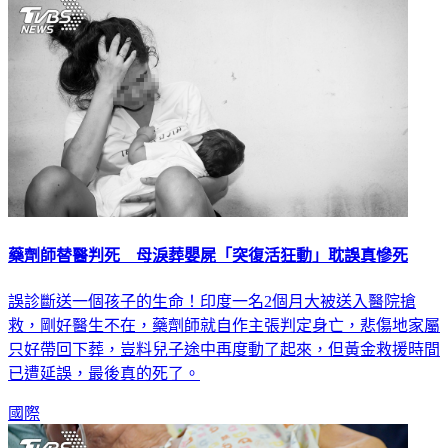
國際
藥劑師替醫判死 母淚葬嬰屍「突復活狂動」耽誤真慘死
誤診斷送一個孩子的生命！印度一名2個月大被送入醫院搶
救，剛好醫生不在，藥劑師就自作主張判定身亡，悲傷地家屬
只好帶回下葬，豈料兒子途中再度動了起來，但黃金救援時間
已遭延誤，最後真的死了。
國際