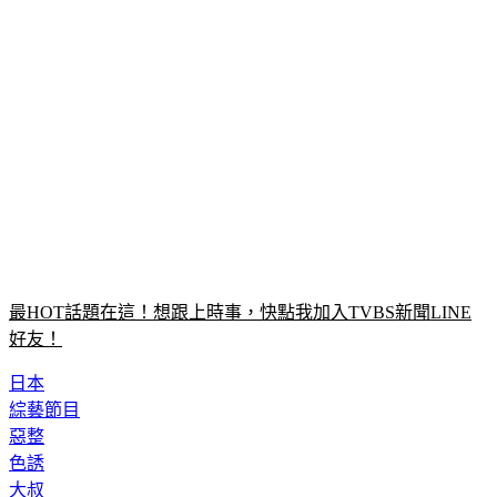
最HOT話題在這！想跟上時事，快點我加入TVBS新聞LINE
好友！
日本
綜藝節目
惡整
色誘