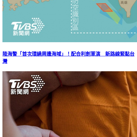
陸海警「首次環繞周邊海域」！配合利劍軍演 新路線緊黏台
灣