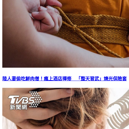
陸人妻偷吃鮮肉僧！瘋上酒店禪修 「整天習武」燒光保險套