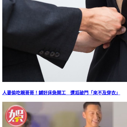
人妻偷吃親哥哥！鋪好床急開工 遭尪破門「來不及穿衣」