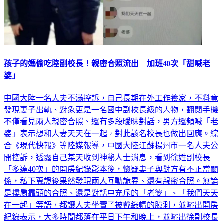
孩子的媽偷吃陸副校長！親密合照流出 加班40次「甜喊老
婆」
中國大陸一名人夫不滿控訴，自己長期在外工作養家，不料竟
發現妻子出軌、對象更是一名國中副校長級的人物，翻閱手機
不僅看見兩人親密合照、還有多段曖昧對話，男方還頻喊「老
婆」表示想和人妻天天在一起，對此該名校長也做出回應。綜
合《現代快報》等陸媒報導，中國大陸江蘇揚州市一名人夫公
開控訴，透露自己某天收到神秘人士消息，看到徐姓副校長
「多達40次」的開房紀錄影本後，懷疑妻子與對方有不正當關
係，私下蒐證後果然發現兩人互動詭異、還有親密合照。無論
是摟肩靠頭的合照、還是對話中充斥的「老婆」、「我們天天
在一起」等語，都讓人夫坐實了被戴綠帽的臆測，並曬出開房