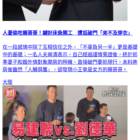
人妻偷吃親哥哥！鋪好床急開工 遭尪破門「來不及穿衣」
在一段感情中除了互相信任之外，「不辜負另一半」更是基礎
中的基礎；一名人夫崩潰表示，自己經過謹慎蒐證後，終於抓
準妻子和婚外情對象開房的時機、直接破門要抓現行，未料進
房後雖然「人贓俱獲」，卻發現小王竟是女方的親哥哥。
大陸