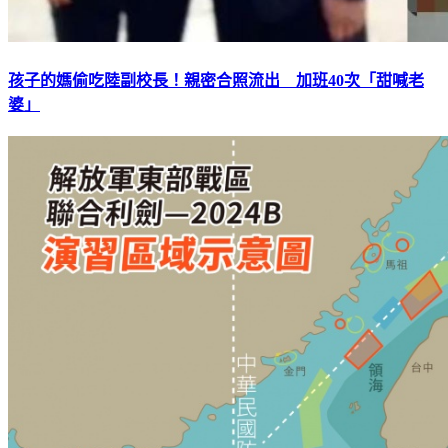
孩子的媽偷吃陸副校長！親密合照流出 加班40次「甜喊老
婆」