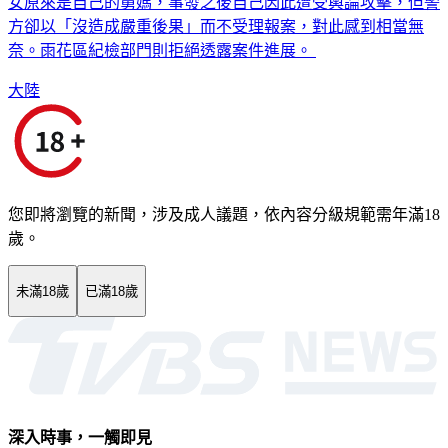
時不時傳送大尺度的情慾照片，對此該名「小王」也坦承，李
女原來是自己的舅媽，事發之後自己因此遭受輿論攻擊，但警
方卻以「沒造成嚴重後果」而不受理報案，對此感到相當無
奈。雨花區紀檢部門則拒絕透露案件進展。
大陸
您即將瀏覽的新聞，涉及成人議題，依內容分級規範需年滿18
歲。
未滿18歲
已滿18歲