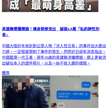
易建聯遭爆嫖娼！裸身照慘流出 疑砸4.8萬「私約跨性別
者」
中國大陸近年來針對公眾人物「涉入性交易」的事件加大懲治
力道，一定程度限制了事件的發生，然而近日卻有消息指出，
中國籃壇一代王者、現年36歲的易建聯涉嫌嫖娼，網上更被流
出疑似本人的證件照片，以及一絲不掛入鏡的樣貌。
體育