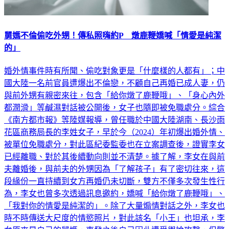
舅媽不倫偷吃外甥！傳私照嗨約P 燉鹿鞭嬌喊「情愛是純潔
的」
婚外情事件時有所聞、偷吃對象更是「什麼樣的人都有」；中
國大陸一名前官員遭爆出不倫戀，不顧自己再婚已成人妻，仍
與前外甥有親密來往，包含「給你燉了鹿鞭哦」、「身心內外
都潤滑」等鹹濕對話被公開後，女子也隨即被免職處分。綜合
《南方都市報》等陸媒報導，曾任職於中國大陸湖南、長沙雨
花區商務局長的李姓女子，早於今（2024）年初爆出婚外情、
被單位免職處分，對此區紀委監委也在立案調查後，證實李女
已經離職、對於其後續動向則並不清楚。據了解，李女在與前
夫離婚後，與前夫的外甥因為「了解孩子」有了密切往來，這
段緣份一直持續到女方再婚仍未切斷，雙方不僅多次發生性行
為，李女也曾多次透過訊息邀約，嬌喊「給你燉了鹿鞭哦」、
「我對你的情愛是純潔的」。除了大量煽情對話之外，李女也