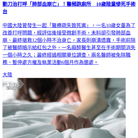
動刀治打呼「肺部血崩亡」！醫頻跑廁所 10歲陸童慘死手術
台
中國大陸曾發生一起「醫療疏失致死案」，一名10歲女童為了
改善打呼問題，經評估後接受微創手術，未料卻引發肺部血
崩、最終搶救12個小時不治身亡，家長則崩潰透露，手術前除
了被醫師暗示給紅包之外，一名麻醉醫生甚至在手術期間消失
一個小時之久；最終經過相關單位調查，兩名醫師被免除職
務、暫停處方權及執業活動6個月作為懲處。
大陸