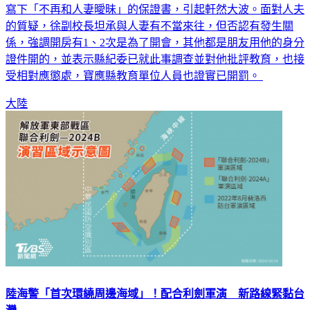
紀錄表示，大多時間都落在平日下午和晚上，並曬出徐副校長
寫下「不再和人妻曖昧」的保證書，引起軒然大波。面對人夫
的質疑，徐副校長坦承與人妻有不當來往，但否認有發生關
係，強調開房有1、2次是為了開會，其他都是朋友用他的身分
證件開的，並表示縣紀委已就此事調查並對他批評教育，也接
受相對應懲處，寶應縣教育單位人員也證實已開罰。
大陸