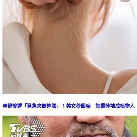
車禍慘遭「鯊魚夾嵌進腦」！美女秒毀容 她重摔地成植物人