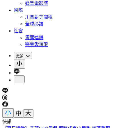
娛樂電影院
國際
川普對等關稅
全球必讀
社會
毒駕連爆
警察愛無限
更多
快訊