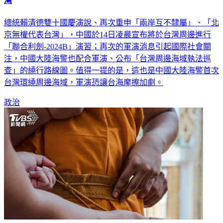
陸海警「首次環繞周邊海域」！配合利劍軍演 新路線緊黏台
灣
總統賴清德雙十國慶演說、再次重申「兩岸互不隸屬」、「北
京無權代表台灣」，中國於14日凌晨宣布將於台灣周邊進行
「聯合利劍-2024B」演習；再次的軍演消息引起國際社會關
注，中國大陸海警也配合軍演、公布「台灣周邊海域執法巡
查」的繞行路線圖。值得一提的是，這也是中國大陸海警首次
台灣環繞周邊海域，軍演恐讓台海摩擦加劇。
政治