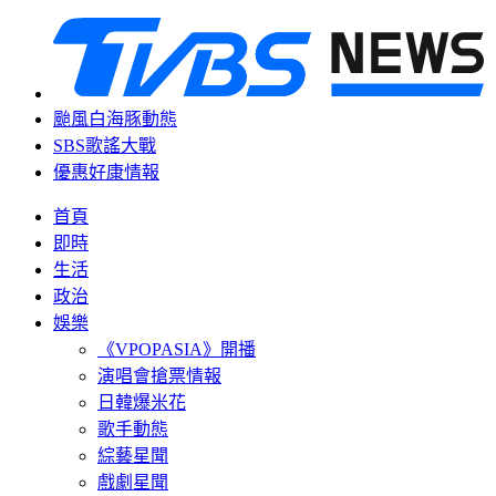
颱風白海豚動態
SBS歌謠大戰
優惠好康情報
首頁
即時
生活
政治
娛樂
《VPOPASIA》開播
演唱會搶票情報
日韓爆米花
歌手動態
綜藝星聞
戲劇星聞