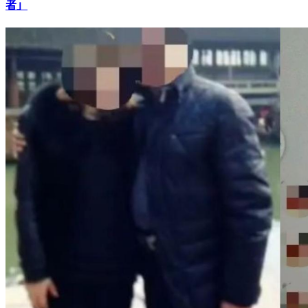
易建聯遭爆嫖娼！裸身照慘流出 疑砸4.8萬「私約跨性別
者」