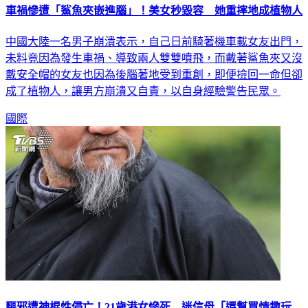
車禍慘遭「鯊魚夾嵌進腦」！美女秒毀容 她重摔地成植物人
中國大陸一名男子崩潰表示，自己日前騎著機車載女友出門，
未料竟因為發生車禍、導致兩人雙雙噴飛，而戴著鯊魚夾又沒
戴安全帽的女友也因為後腦著地受到重創，即便撿回一命但卻
成了植物人，讓男方崩潰又自責，以自身經驗警告民眾。
國際