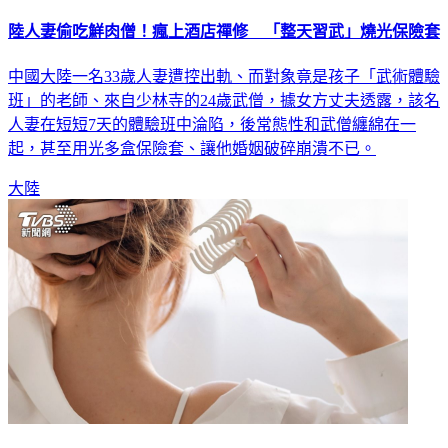
陸人妻偷吃鮮肉僧！瘋上酒店禪修 「整天習武」燒光保險套
中國大陸一名33歲人妻遭控出軌、而對象竟是孩子「武術體驗
班」的老師、來自少林寺的24歲武僧，據女方丈夫透露，該名
人妻在短短7天的體驗班中淪陷，後常態性和武僧纏綿在一
起，甚至用光多盒保險套、讓他婚姻破碎崩潰不已。
大陸