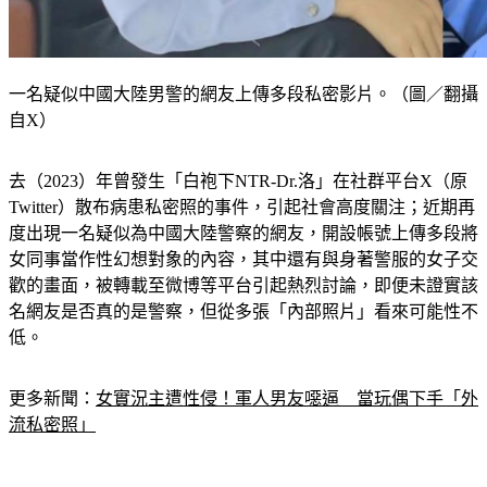
一名疑似中國大陸男警的網友上傳多段私密影片。（圖／翻攝
自X）
去（2023）年曾發生「白袍下NTR-Dr.洛」在社群平台X（原
Twitter）散布病患私密照的事件，引起社會高度關注；近期再
度出現一名疑似為中國大陸警察的網友，開設帳號上傳多段將
女同事當作性幻想對象的內容，其中還有與身著警服的女子交
歡的畫面，被轉載至微博等平台引起熱烈討論，即便未證實該
名網友是否真的是警察，但從多張「內部照片」看來可能性不
低。
更多新聞：
女實況主遭性侵！軍人男友噁逼　當玩偶下手「外
流私密照」