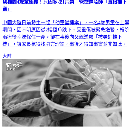
幼稚園4歲童墜樓！只因多吃1片梨 爸控遭陸師「直接推下
窗」
中國大陸日前發生一起「幼童墜樓案」，一名4歲男童在上學
期間，因不明原因從2樓窗戶跌下、受重傷被緊急送醫，轉院
治療後幸運保住一命，卻在事後向父親透露「被老師推下
樓」，讓家長氣得找園方理論，事後才得知事實並非如此。
大陸