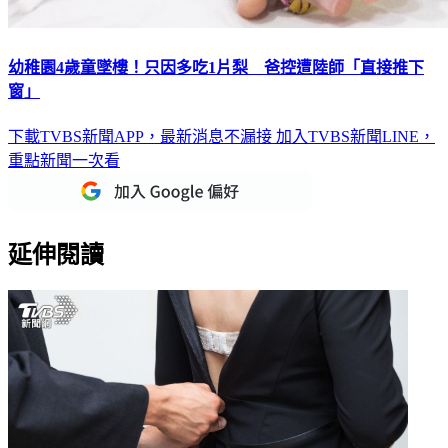
幼稚園4歲童墜樓！只因多吃1片梨 爸控遭陸師「直接推下
窗」
下載TVBS新聞APP，最新消息不漏接
加入TVBS新聞LINE，
重點新聞一次看
延伸閱讀