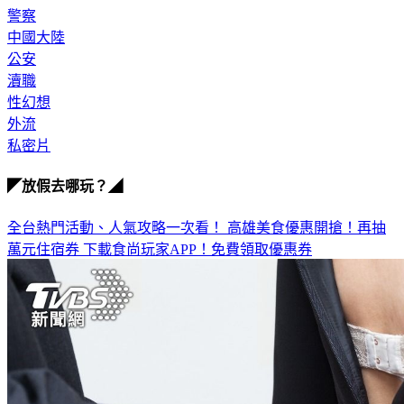
加入跪求、私給等行列以免觸法。
警察
中國大陸
公安
瀆職
性幻想
外流
私密片
◤放假去哪玩？◢
全台熱門活動、人氣攻略一次看！
高雄美食優惠開搶！再抽
萬元住宿券
下載食尚玩家APP！免費領取優惠券