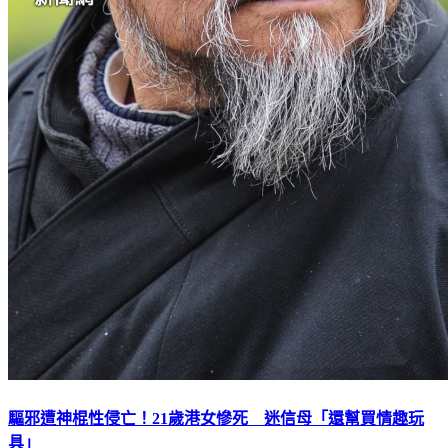
驅邪遭神棍性侵亡！21歲港女慘死 迷信母「還幫買情趣玩