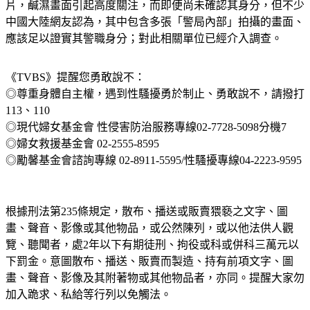
離譜的是，神秘人還有數段「與警服女子發生關係」的拍攝影
片，鹹濕畫面引起高度關注，而即便尚未確認其身分，但不少
中國大陸網友認為，其中包含多張「警局內部」拍攝的畫面、
應該足以證實其警職身分；對此相關單位已經介入調查。
《TVBS》提醒您勇敢說不：
◎尊重身體自主權，遇到性騷擾勇於制止、勇敢說不，請撥打
113、110
◎現代婦女基金會 性侵害防治服務專線02-7728-5098分機7
◎婦女救援基金會 02-2555-8595
◎勵馨基金會諮詢專線 02-8911-5595/性騷擾專線04-2223-9595
根據刑法第235條規定，散布、播送或販賣猥褻之文字、圖
畫、聲音、影像或其他物品，或公然陳列，或以他法供人觀
覽、聽聞者，處2年以下有期徒刑、拘役或科或併科三萬元以
下罰金。意圖散布、播送、販賣而製造、持有前項文字、圖
畫、聲音、影像及其附著物或其他物品者，亦同。提醒大家勿