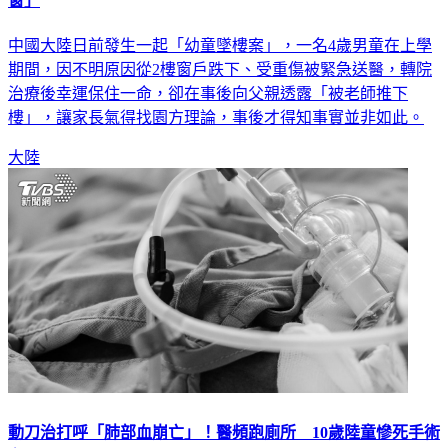
中國大陸日前發生一起「幼童墜樓案」，一名4歲男童在上學
期間，因不明原因從2樓窗戶跌下、受重傷被緊急送醫，轉院
治療後幸運保住一命，卻在事後向父親透露「被老師推下
樓」，讓家長氣得找園方理論，事後才得知事實並非如此。
大陸
動刀治打呼「肺部血崩亡」！醫頻跑廁所 10歲陸童慘死手術
台