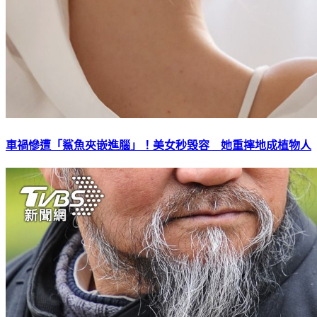
車禍慘遭「鯊魚夾嵌進腦」！美女秒毀容 她重摔地成植物人