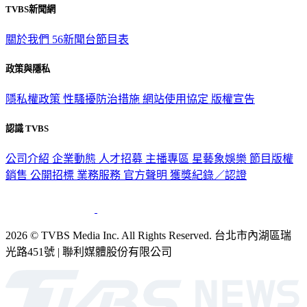
關於我們
56新聞台節目表
政策與隱私
隱私權政策
性騷擾防治措施
網站使用協定
版權宣告
認識 TVBS
公司介紹
企業動態
人才招募
主播專區
星藝象娛樂
節目版權
銷售
公開招標
業務服務
官方聲明
獲獎紀錄／認證
2026 © TVBS Media Inc. All Rights Reserved. 台北市內湖區瑞
光路451號 | 聯利媒體股份有限公司