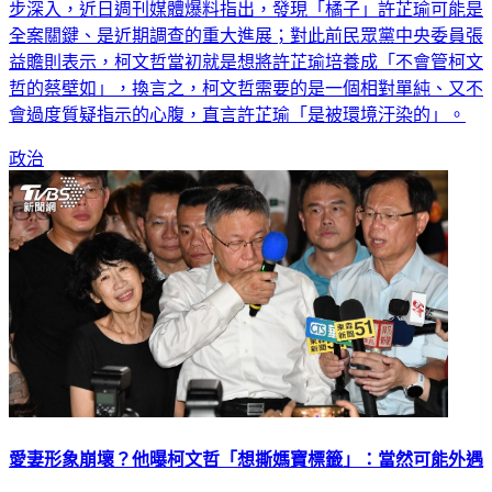
全案關鍵、是近期調查的重大進展；對此前民眾黨中央委員張
益贍則表示，柯文哲當初就是想將許芷瑜培養成「不會管柯文
哲的蔡壁如」，換言之，柯文哲需要的是一個相對單純、又不
會過度質疑指示的心腹，直言許芷瑜「是被環境汙染的」。
政治
愛妻形象崩壞？他曝柯文哲「想撕媽寶標籤」：當然可能外遇
捲入京華城弊案遭羈押至今的前台北市長、民眾黨主席柯文