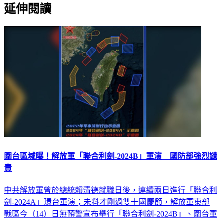
圍台區域曝！解放軍「聯合利劍-2024B」軍演 國防部強烈讉
責
中共解放軍曾於總統賴清德就職日後，連續兩日進行「聯合利
劍-2024A」環台軍演；未料才剛過雙十國慶節，解放軍東部
戰區今（14）日無預警宣布舉行「聯合利劍-2024B」、圍台軍
演區域曝光，國防部對此表達強烈讉責，並將派遣適切兵力應