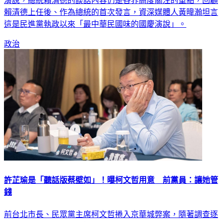
賴清德上任後、作為總統的首次發言，資深媒體人黃暐瀚坦言
這是民進黨執政以來「最中華民國味的國慶演說」。
政治
許芷瑜是「聽話版蔡壁如」！曝柯文哲用意 前黨員：讓她管
錢
前台北市長、民眾黨主席柯文哲捲入京華城弊案，隨著調查逐
步深入，近日週刊媒體爆料指出，發現「橘子」許芷瑜可能是