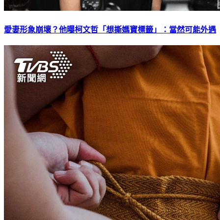
愛妻形象崩壞？他曝柯文哲「想撕媽寶標籤」：當然可能外遇