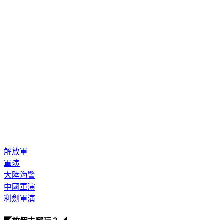
解放軍
軍演
大陸海警
中國軍演
利劍軍演
◤放假去哪玩？◢