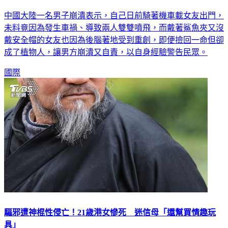
中國大陸一名男子崩潰表示，自己日前騎著機車載女友出門，
未料竟因為發生車禍、導致兩人雙雙噴飛，而戴著鯊魚夾又沒
戴安全帽的女友也因為後腦著地受到重創，即便撿回一命但卻
成了植物人，讓男方崩潰又自責，以自身經驗警告民眾。
國際
驅邪遭神棍性侵亡！21歲港女慘死 迷信母「還幫買情趣玩
具」