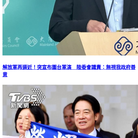
解放軍再逼近！突宣布圍台軍演 陸委會譴責：無視我政府善
意