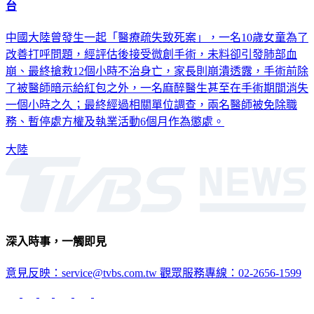
中國大陸曾發生一起「醫療疏失致死案」，一名10歲女童為了
改善打呼問題，經評估後接受微創手術，未料卻引發肺部血
崩、最終搶救12個小時不治身亡，家長則崩潰透露，手術前除
了被醫師暗示給紅包之外，一名麻醉醫生甚至在手術期間消失
一個小時之久；最終經過相關單位調查，兩名醫師被免除職
務、暫停處方權及執業活動6個月作為懲處。
大陸
深入時事，一觸即見
意見反映：service@tvbs.com.tw
觀眾服務專線：02-2656-1599
TVBS新聞網