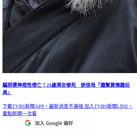
驅邪遭神棍性侵亡！21歲港女慘死 迷信母「還幫買情趣玩
具」
下載TVBS新聞APP，最新消息不漏接
加入TVBS新聞LINE，
重點新聞一次看
延伸閱讀