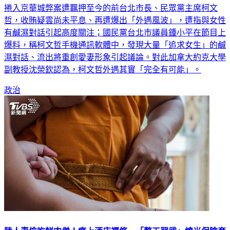
哲，收賄疑雲尚未平息、再遭爆出「外遇風波」，遭指與女性
有鹹濕對話引起高度關注；國民黨台北市議員鍾小平在節目上
爆料，稱柯文哲手機通訊軟體中，發現大量「追求女生」的鹹
濕對話、流出將重創愛妻形象引起議論。對此加拿大約克大學
副教授沈榮欽認為，柯文哲外遇其實「完全有可能」。
政治
陸人妻偷吃鮮肉僧！瘋上酒店禪修 「整天習武」燒光保險套