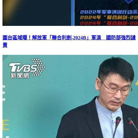
圍台區域曝！解放軍「聯合利劍-2024B」軍演 國防部強烈讉
責