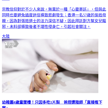
宗教信仰對於不少人來說，無異於一種「心靈寄託」，但與此
同時也要避免過度迷信導致悲劇發生；香港一名57歲的吳姓母
親，因為對張姓道士的法力深信不疑，因此拜託對方幫女兒驅
邪，未料卻導致後者不堪性侵身亡，引起社會關注。
大陸
幼稚園4歲童墜樓！只因多吃1片梨 爸控遭陸師「直接推下
窗」