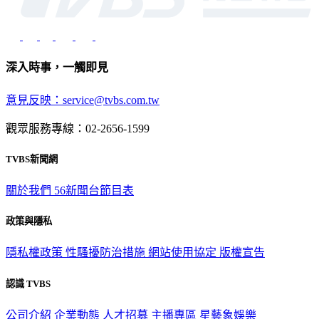
深入時事，一觸即見
意見反映：service@tvbs.com.tw
觀眾服務專線：02-2656-1599
TVBS新聞網
關於我們
56新聞台節目表
政策與隱私
隱私權政策
性騷擾防治措施
網站使用協定
版權宣告
認識 TVBS
公司介紹
企業動態
人才招募
主播專區
星藝象娛樂
節目版權銷售
公開招標
業務服務
官方聲明
獲獎紀錄／認證