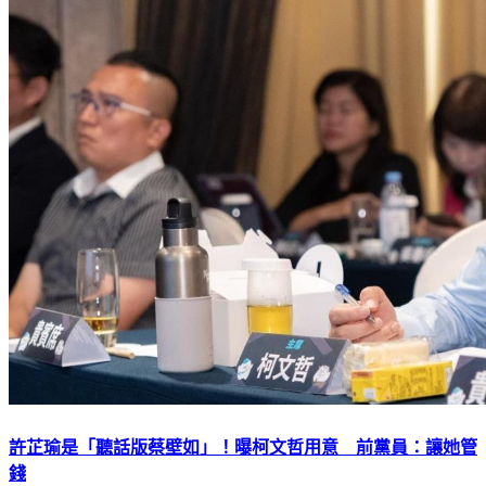
許芷瑜是「聽話版蔡壁如」！曝柯文哲用意 前黨員：讓她管
錢