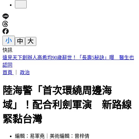
快訊
美股開盤／聯準會升息疑慮意外減緩！標普、那指「雙開高」
首頁
｜
政治
陸海警「首次環繞周邊海
域」！配合利劍軍演 新路線
緊黏台灣
編輯：易軍堯｜美術編輯：曾梓倩
發佈時間：2024.10.14 08:47