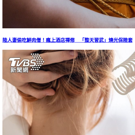
陸人妻偷吃鮮肉僧！瘋上酒店禪修 「整天習武」燒光保險套