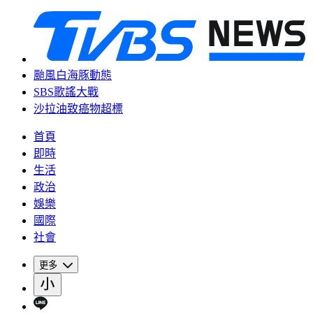
颱風白海豚動態
SBS歌謠大戰
沙拉油致癌物超標
首頁
即時
生活
政治
娛樂
國際
社會
更多