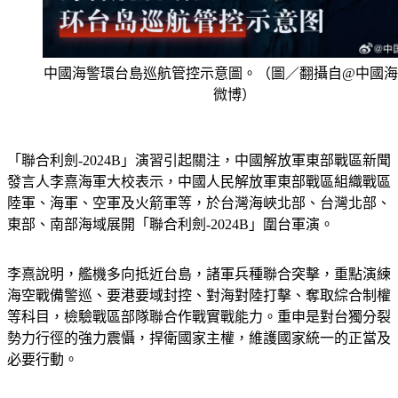
中國海警環台島巡航管控示意圖。（圖／翻攝自@中國
微博）
「聯合利劍-2024B」演習引起關注，中國解放軍東部戰區新聞
發言人李熹海軍大校表示，中國人民解放軍東部戰區組織戰區
陸軍、海軍、空軍及火箭軍等，於台灣海峽北部、台灣北部、
東部、南部海域展開「聯合利劍-2024B」圍台軍演。
李熹說明，艦機多向抵近台島，諸軍兵種聯合突擊，重點演練
海空戰備警巡、要港要域封控、對海對陸打擊、奪取綜合制權
等科目，檢驗戰區部隊聯合作戰實戰能力。重申是對台獨分裂
勢力行徑的強力震懾，捍衛國家主權，維護國家統一的正當及
必要行動。