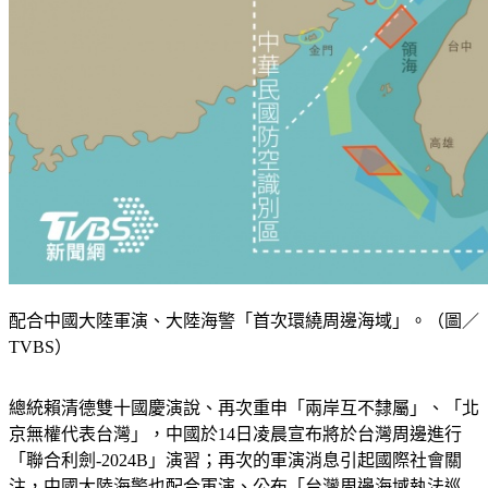
配合中國大陸軍演、大陸海警「首次環繞周邊海域」。（圖／
TVBS）
總統賴清德雙十國慶演說、再次重申「兩岸互不隸屬」、「北
京無權代表台灣」，中國於14日凌晨宣布將於台灣周邊進行
「聯合利劍-2024B」演習；再次的軍演消息引起國際社會關
注，中國大陸海警也配合軍演、公布「台灣周邊海域執法巡
查」的繞行路線圖。值得一提的是，這也是中國大陸海警首次