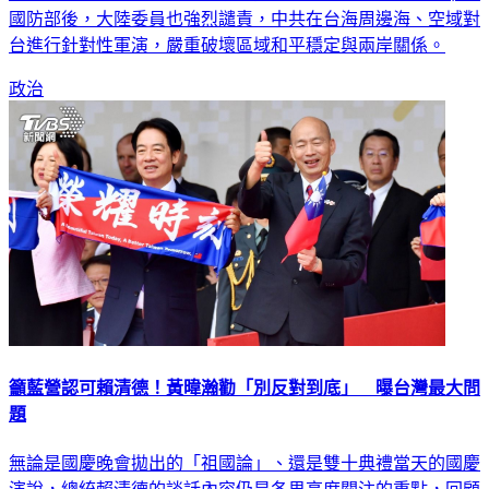
台進行針對性軍演，嚴重破壞區域和平穩定與兩岸關係。
政治
籲藍營認可賴清德！黃暐瀚勸「別反對到底」 曝台灣最大問
題
無論是國慶晚會拋出的「祖國論」、還是雙十典禮當天的國慶
演說，總統賴清德的談話內容仍是各界高度關注的重點，回顧