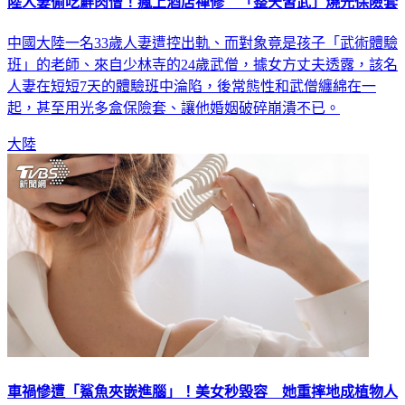
中國大陸一名33歲人妻遭控出軌、而對象竟是孩子「武術體驗
班」的老師、來自少林寺的24歲武僧，據女方丈夫透露，該名
人妻在短短7天的體驗班中淪陷，後常態性和武僧纏綿在一
起，甚至用光多盒保險套、讓他婚姻破碎崩潰不已。
大陸
車禍慘遭「鯊魚夾嵌進腦」！美女秒毀容 她重摔地成植物人