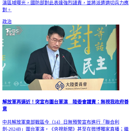
對。
政治
解放軍再逼近！突宣布圍台軍演 陸委會譴責：無視我政府善
意
中共解放軍東部戰區今（14）日無預警宣布進行「聯合利
劍-2024B」圍台軍演，《央視新聞》甚至在微博獨家直播；繼
國防部後，大陸委員也強烈譴責，中共在台海周邊海、空域對