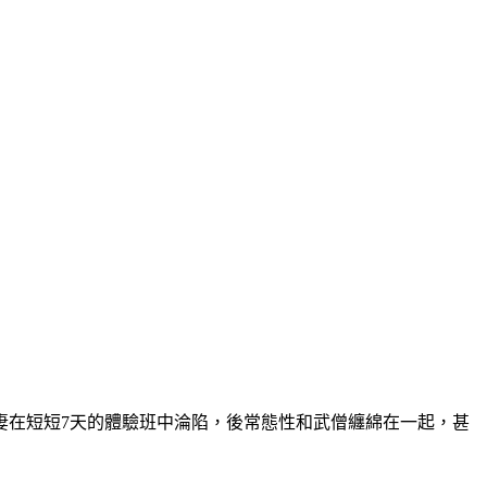
妻在短短7天的體驗班中淪陷，後常態性和武僧纏綿在一起，甚