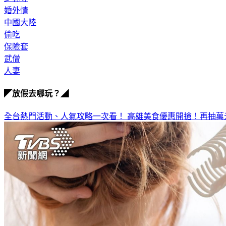
婚外情
中國大陸
偷吃
保險套
武僧
人妻
◤放假去哪玩？◢
全台熱門活動、人氣攻略一次看！
高雄美食優惠開搶！再抽萬