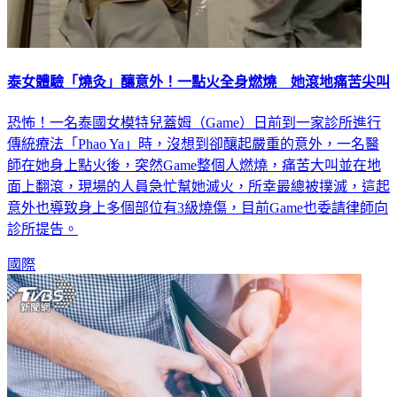
泰女體驗「燒灸」釀意外！一點火全身燃燒 她滾地痛苦尖叫
恐怖！一名泰國女模特兒蓋姆（Game）日前到一家診所進行
傳統療法「Phao Ya」時，沒想到卻釀起嚴重的意外，一名醫
師在她身上點火後，突然Game整個人燃燒，痛苦大叫並在地
面上翻滾，現場的人員急忙幫她滅火，所幸最總被撲滅，這起
意外也導致身上多個部位有3級燒傷，目前Game也委請律師向
診所提告。
國際