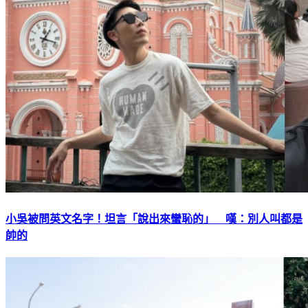
小吳被問英文名字！坦言「說出來蠻恥的」 嘆：別人叫都是
帥的