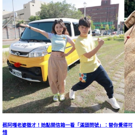
蔡阿嘎老婆徵才！她點開信箱一看「滿頭問號」：替你覺得可
惜