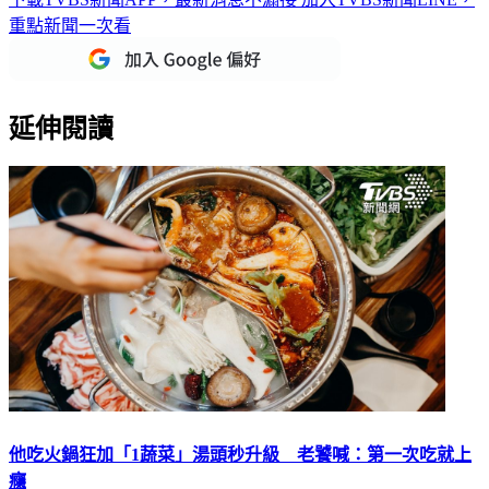
重點新聞一次看
延伸閱讀
他吃火鍋狂加「1蔬菜」湯頭秒升級 老饕喊：第一次吃就上
癮