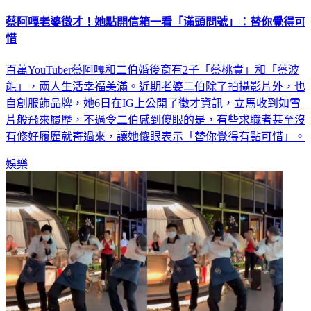
蔡阿嘎老婆徵才！她點開信箱一看「滿頭問號」：替你覺得可
惜
百萬YouTuber蔡阿嘎和二伯婚後育有2子「蔡桃貴」和「蔡波
能」，兩人生活幸福美滿。近期老婆二伯除了拍攝影片外，也
自創服飾品牌，她6日在IG上公開了徵才資訊，立馬收到如雪
片般飛來履歷，不過令二伯感到傻眼的是，有些求職者甚至沒
有修好履歷就寄過來，讓她傻眼表示「替你覺得有點可惜」。
娛樂