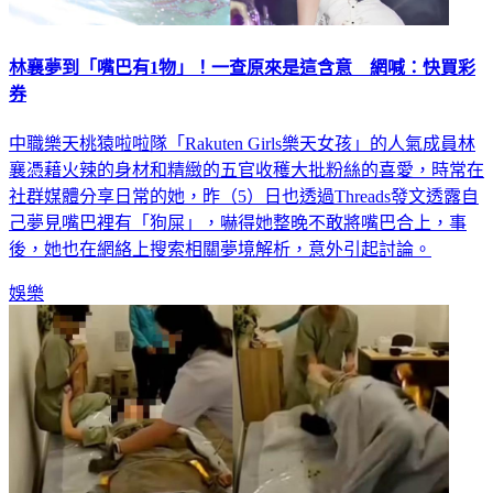
林襄夢到「嘴巴有1物」！一查原來是這含意 網喊：快買彩
券
中職樂天桃猿啦啦隊「Rakuten Girls樂天女孩」的人氣成員林
襄憑藉火辣的身材和精緻的五官收穫大批粉絲的喜愛，時常在
社群媒體分享日常的她，昨（5）日也透過Threads發文透露自
己夢見嘴巴裡有「狗屎」，嚇得她整晚不敢將嘴巴合上，事
後，她也在網絡上搜索相關夢境解析，意外引起討論。
娛樂