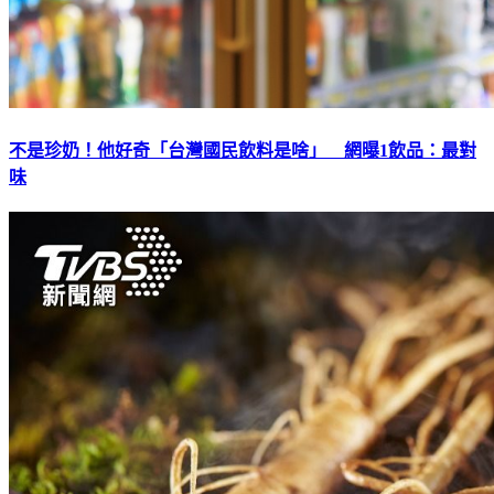
不是珍奶！他好奇「台灣國民飲料是啥」 網曝1飲品：最對
味