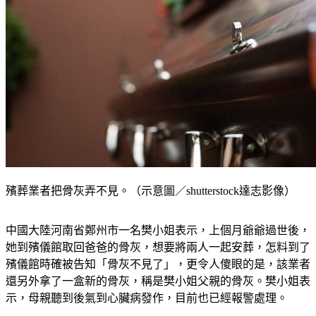
殯葬業者把骨灰弄不見。（示意圖／shutterstock達志影像）
中國大陸河南省鄭州市一名樊小姐表示，上個月爺爺過世後，
她到殯儀館取回爸爸的骨灰，想要將兩人一起安葬，怎料到了
殯儀館時確被告知「骨灰不見了」，更令人傻眼的是，該業者
還另外拿了一盒新的骨灰，稱是樊小姐父親的骨灰。樊小姐表
示，母親聽到後氣到心臟病發作，目前也已經報警處理。