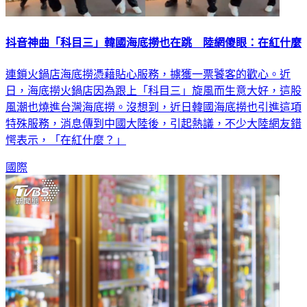
抖音神曲「科目三」韓國海底撈也在跳 陸網傻眼：在紅什麼
連鎖火鍋店海底撈憑藉貼心服務，擄獲一票饕客的歡心。近
日，海底撈火鍋店因為跟上「科目三」旋風而生意大好，這股
風潮也燒進台灣海底撈。沒想到，近日韓國海底撈也引進這項
特殊服務，消息傳到中國大陸後，引起熱議，不少大陸網友錯
愕表示，「在紅什麼？」
國際