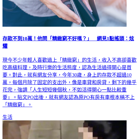
存款不到10萬！他問「精緻窮不好嗎？」 網見1點搖頭：炫
耀
現今不少年輕人喜歡過上「精緻窮」的生活，收入不高卻喜歡
吃高級料理，及時行樂的生活態度，認為生活過得開心是首
要。對此，就有網友分享，今年30歲，身上的存款不超過10
萬，每個月除了固定的支出外，像是車貸和房貸，剩下的幾乎
花完，強調「人生短短幾個秋，不如活得開心一點比較重
要」。貼文PO出後，就有網友認為原PO有房有車根本稱不上
「精緻窮」。
生活