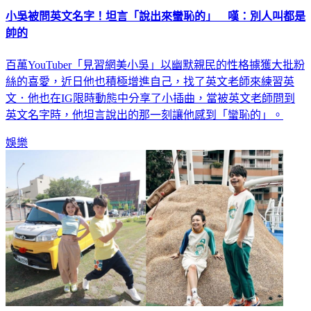
小吳被問英文名字！坦言「說出來蠻恥的」 嘆：別人叫都是
帥的
百萬YouTuber「見習網美小吳」以幽默親民的性格擄獲大批粉
絲的喜愛，近日他也積極增進自己，找了英文老師來練習英
文．他也在IG限時動態中分享了小插曲，當被英文老師問到
英文名字時，他坦言說出的那一刻讓他感到「蠻恥的」。
娛樂