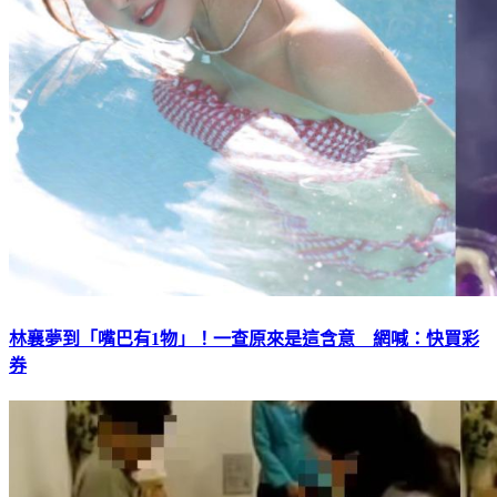
林襄夢到「嘴巴有1物」！一查原來是這含意 網喊：快買彩
券