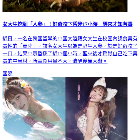
女大生挖到「人參」！好奇咬下昏迷17小時 醒來才知有毒
近日，一名在韓國留學的中國大陸籍女大生在校園內誤食具有
毒性的「商陸」，該名女大生以為是野生人參，於是好奇咬了
一口，結果中毒昏迷了近17個小時，醒來後才驚覺自己吃下具
毒的中藥材，所幸食用量不大，清醒後無大礙。
國際