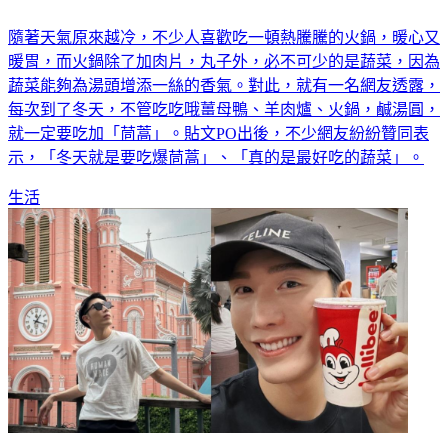
隨著天氣原來越冷，不少人喜歡吃一頓熱騰騰的火鍋，暖心又
暖胃，而火鍋除了加肉片，丸子外，必不可少的是蔬菜，因為
蔬菜能夠為湯頭增添一絲的香氣。對此，就有一名網友透露，
每次到了冬天，不管吃吃哦薑母鴨、羊肉爐、火鍋，鹹湯圓，
就一定要吃加「茼蒿」。貼文PO出後，不少網友紛紛贊同表
示，「冬天就是要吃爆茼蒿」、「真的是最好吃的蔬菜」。
生活