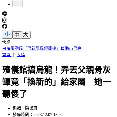
快訊
任天堂財報亮眼！Switch 2銷量暴跌34% 九月調漲售價
首頁
｜
大陸
殯儀館搞烏龍！弄丟父親骨灰
罈竟「換新的」給家屬 她一
聽傻了
編輯：陳樂珊
發佈時間：2023.12.07 18:02