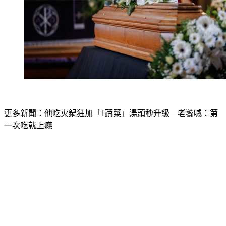
更多新聞：
他吃火鍋狂加「1蔬菜」湯頭秒升級　老饕喊：第
一次吃就上癮