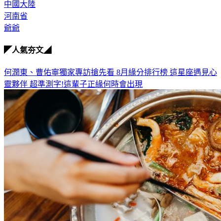
中國大陸
河南省
爺爺
◤人氣夯文◢
何潤東、曹佑寧獨家專訪搶先看
8月緣分排行榜 這星座遇見心
靈夥伴
超準測字!這輩子正緣何時會出現