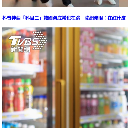
抖音神曲「科目三」韓國海底撈也在跳 陸網傻眼：在紅什麼