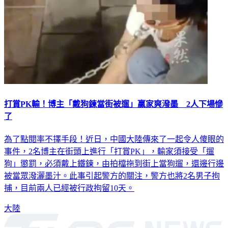
打賞PK輸！博主「戴狗鍊當街被遛」贏家爽潑墨 2人下場慘
了
為了點閱率不擇手段！近日，中國大陸傳來了一起令人傻眼的
事件，2名博主在街頭上進行「打賞PK」，輸家須接受「遛
狗」懲罰，必須戴上鐵鍊，由拍檔拖到街上當狗遛，還邊行邊
被當眾潑灑墨汁。此事引起警方的關注，警方也將2名男子拘
捕，目前兩人已經被行政拘留10天。
大陸