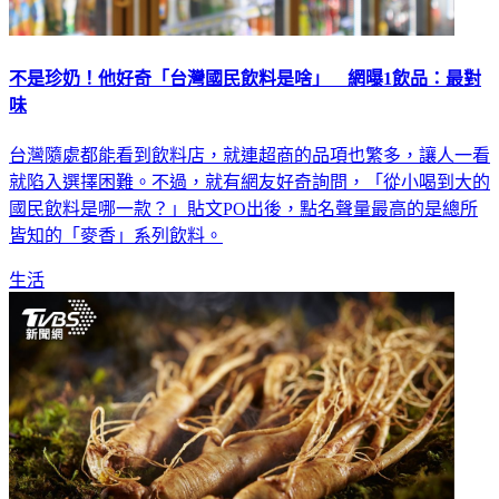
不是珍奶！他好奇「台灣國民飲料是啥」 網曝1飲品：最對
味
台灣隨處都能看到飲料店，就連超商的品項也繁多，讓人一看
就陷入選擇困難。不過，就有網友好奇詢問，「從小喝到大的
國民飲料是哪一款？」貼文PO出後，點名聲量最高的是總所
皆知的「麥香」系列飲料。
生活