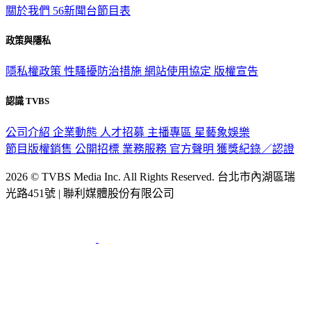
關於我們
56新聞台節目表
政策與隱私
隱私權政策
性騷擾防治措施
網站使用協定
版權宣告
認識 TVBS
公司介紹
企業動態
人才招募
主播專區
星藝象娛樂
節目版權銷售
公開招標
業務服務
官方聲明
獲獎紀錄／認證
2026 © TVBS Media Inc. All Rights Reserved. 台北市內湖區瑞
光路451號 | 聯利媒體股份有限公司