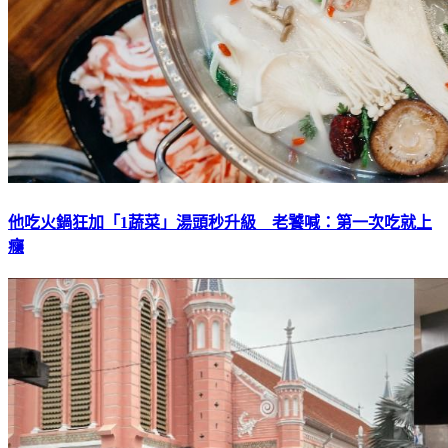
他吃火鍋狂加「1蔬菜」湯頭秒升級 老饕喊：第一次吃就上
癮