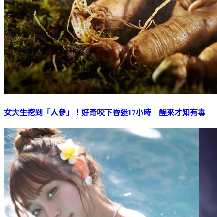
女大生挖到「人參」！好奇咬下昏迷17小時 醒來才知有毒