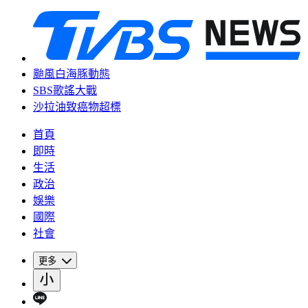
颱風白海豚動態
SBS歌謠大戰
沙拉油致癌物超標
首頁
即時
生活
政治
娛樂
國際
社會
更多