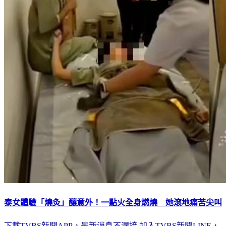
泰女體驗「燒灸」釀意外！一點火全身燃燒 她滾地痛苦尖叫
下載TVBS新聞APP，最新消息不漏接
加入TVBS新聞LINE，