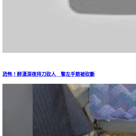
恐怖！醉漢深夜持刀砍人 警左手筋被砍斷