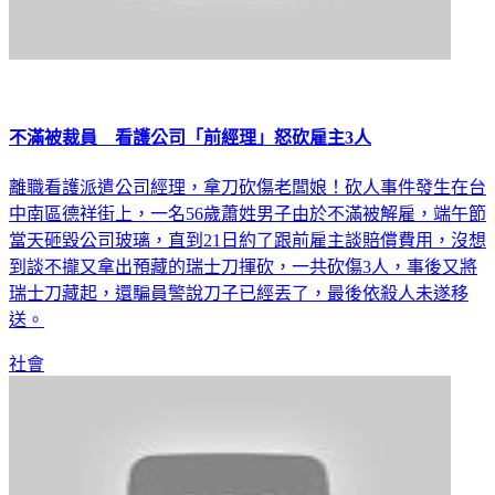
不滿被裁員 看護公司「前經理」怒砍雇主3人
離職看護派遣公司經理，拿刀砍傷老闆娘！砍人事件發生在台
中南區德祥街上，一名56歲蕭姓男子由於不滿被解雇，端午節
當天砸毀公司玻璃，直到21日約了跟前雇主談賠償費用，沒想
到談不攏又拿出預藏的瑞士刀揮砍，一共砍傷3人，事後又將
瑞士刀藏起，還騙員警說刀子已經丟了，最後依殺人未遂移
送。
社會