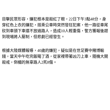
目擊民眾形容，嫌犯根本是殺紅了眼，22日下午3點48分，身
穿紅色上衣的嫌犯，搭乘公車時突然發狂犯案，他一路從車尾
砍到車頭下車還不放過路人，造成10人輕重傷，警方獲報後趕
到現場將人壓制，但悲劇已經發生。
根據大陸媒體報導，40歲的嫌犯，疑似是在世足賽中賭博輸
錢，當天中午吃完飯喝了酒，從家裡帶著凶刀上車，隨機大開
殺戒，倒楣的無辜路人2死8傷。