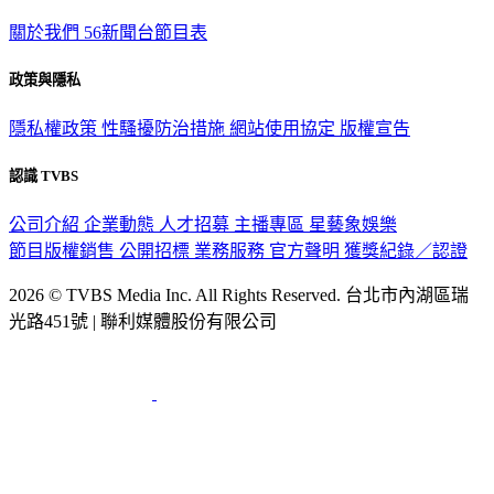
關於我們
56新聞台節目表
政策與隱私
隱私權政策
性騷擾防治措施
網站使用協定
版權宣告
認識 TVBS
公司介紹
企業動態
人才招募
主播專區
星藝象娛樂
節目版權銷售
公開招標
業務服務
官方聲明
獲獎紀錄／認證
2026 © TVBS Media Inc. All Rights Reserved. 台北市內湖區瑞
光路451號 | 聯利媒體股份有限公司