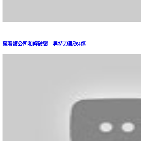
砸看護公司和解破裂 男持刀亂砍4傷