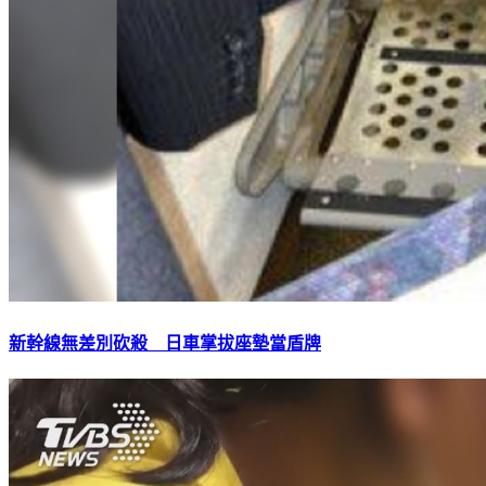
新幹線無差別砍殺 日車掌拔座墊當盾牌