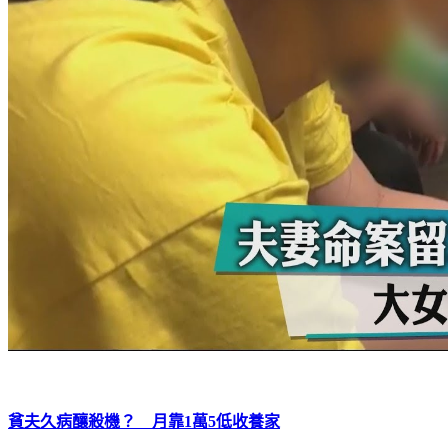
貧夫久病釀殺機？ 月靠1萬5低收養家