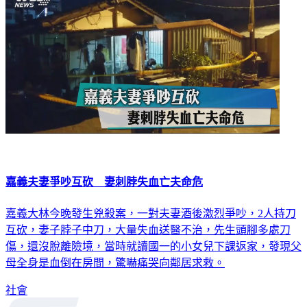
嘉義夫妻爭吵互砍 妻刺脖失血亡夫命危
嘉義大林今晚發生兇殺案，一對夫妻酒後激烈爭吵，2人持刀
互砍，妻子脖子中刀，大量失血送醫不治，先生頭腳多處刀
傷，還沒脫離險境，當時就讀國一的小女兒下課返家，發現父
母全身是血倒在房間，驚嚇痛哭向鄰居求救。
社會