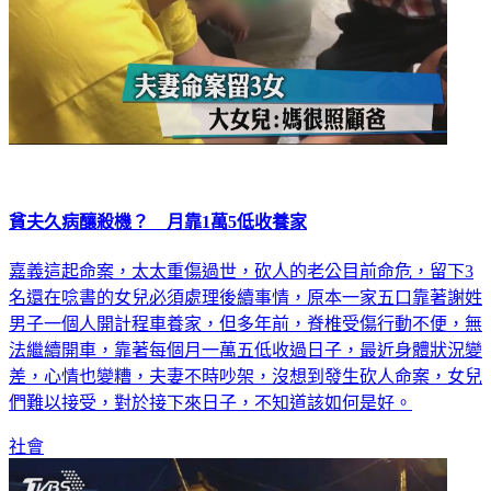
貧夫久病釀殺機？ 月靠1萬5低收養家
嘉義這起命案，太太重傷過世，砍人的老公目前命危，留下3
名還在唸書的女兒必須處理後續事情，原本一家五口靠著謝姓
男子一個人開計程車養家，但多年前，脊椎受傷行動不便，無
法繼續開車，靠著每個月一萬五低收過日子，最近身體狀況變
差，心情也變糟，夫妻不時吵架，沒想到發生砍人命案，女兒
們難以接受，對於接下來日子，不知道該如何是好。
社會