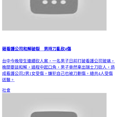
砸看護公司和解破裂 男持刀亂砍4傷
台中今晚發生連續砍人案，一名男子日前打破看護公司玻璃，
晚間要談和解，過程中起口角，男子竟然拿出瑞士刀砍人，造
成看護公司2男1女受傷，嫌犯自己也被刀劃傷，總共4人受傷
送醫。
社會