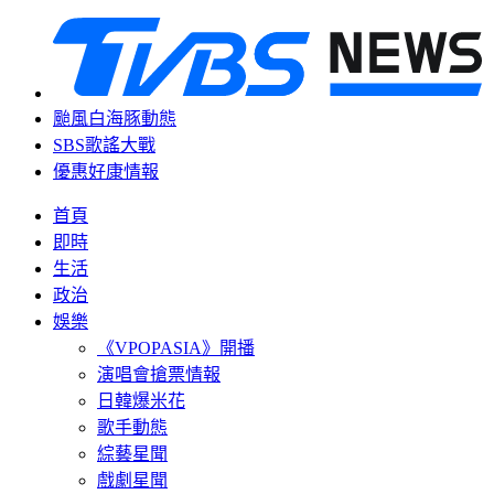
颱風白海豚動態
SBS歌謠大戰
優惠好康情報
首頁
即時
生活
政治
娛樂
《VPOPASIA》開播
演唱會搶票情報
日韓爆米花
歌手動態
綜藝星聞
戲劇星聞