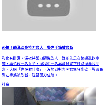
恐怖！醉漢深夜持刀砍人 警左手筋被砍斷
彰化有醉漢，深夜持菜刀隨機砍人！嫌犯先是在路邊亂砍車
輛，再追砍一名女子，過程中一名46歲員警正好路過要找朋
友，大喊「你在做什麼」，沒想到對方開始瘋狂亂砍，導致員
警左手筋被砍斷，送醫開刀住院。
社會