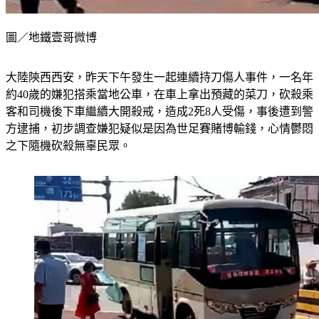
圖／地鐵壹哥微博
大陸陝西西安，昨天下午發生一起連續持刀傷人事件，一名年
約40歲的嫌犯搭乘當地公車，在車上拿出預藏的菜刀，砍殺乘
客和司機後下車繼續大開殺戒，造成2死8人受傷，事後遭到警
方逮捕，初步調查嫌犯疑似是因為世足賽賭博輸錢，心情鬱悶
之下隨機砍殺無辜民眾。