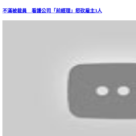
不滿被裁員 看護公司「前經理」怒砍雇主3人