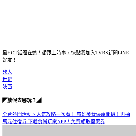
最HOT話題在這！想跟上時事，快點我加入TVBS新聞LINE
好友！
砍人
世足
陝西
◤放假去哪玩？◢
全台熱門活動、人氣攻略一次看！
高雄美食優惠開搶！再抽
萬元住宿券
下載食尚玩家APP！免費領取優惠券