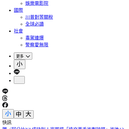
娛樂電影院
國際
川普對等關稅
全球必讀
社會
毒駕連爆
警察愛無限
更多
快訊