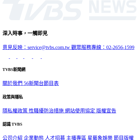
深入時事，一觸即見
意見反映：service@tvbs.com.tw
觀眾服務專線：02-2656-1599
TVBS新聞網
關於我們
56新聞台節目表
政策與隱私
隱私權政策
性騷擾防治措施
網站使用協定
版權宣告
認識 TVBS
公司介紹
企業動態
人才招募
主播專區
星藝象娛樂
節目版權
銷售
公開招標
業務服務
官方聲明
獲獎紀錄／認證