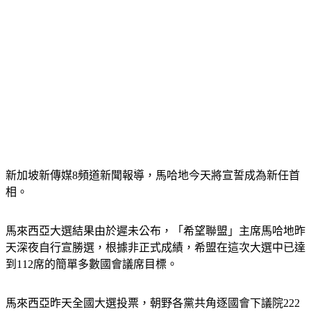
新加坡新傳媒8頻道新聞報導，馬哈地今天將宣誓成為新任首
相。
馬來西亞大選結果由於遲未公布，「希望聯盟」主席馬哈地昨
天深夜自行宣勝選，根據非正式成績，希盟在這次大選中已達
到112席的簡單多數國會議席目標。
馬來西亞昨天全國大選投票，朝野各黨共角逐國會下議院222
席及12州的505席州議席（不包括東馬的沙勞越州）。（中央