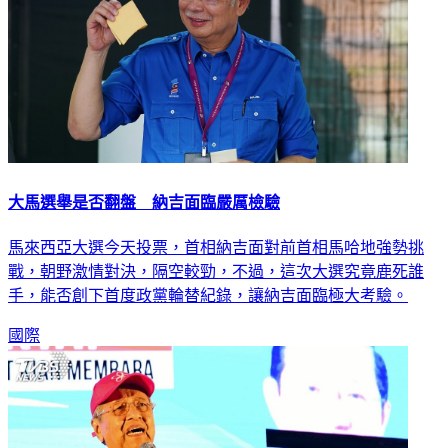
大馬選舉是否翻盤 納吉面臨嚴厲檢驗
馬來西亞大選今天投票，首相納吉面對前首相馬哈地強勢挑
戰，朝野激情對決，隔空較勁，不過，這次大選究竟鹿死誰
手，能否創下首度政黨輪替紀錄，讓納吉面臨極大考驗。
國際