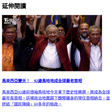
延伸閱讀
馬來西亞變天！ 92歲馬哈地成全球最老首相
馬來西亞92歲前領袖馬哈地今天拿下歷史性勝選，將成為全球
最年長首相。這場政治地震踢下醜聞纏身的現任首相納吉，並
終結「國民陣線」60多年的執政。
國際