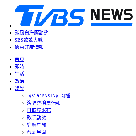
颱風白海豚動態
SBS歌謠大戰
優惠好康情報
首頁
即時
生活
政治
娛樂
《VPOPASIA》開播
演唱會搶票情報
日韓爆米花
歌手動態
綜藝星聞
戲劇星聞