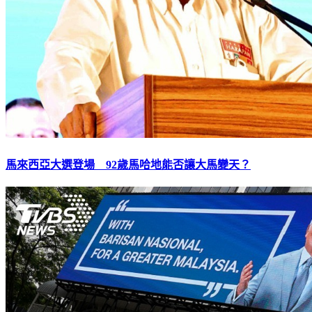
馬來西亞大選登場 92歲馬哈地能否讓大馬變天？