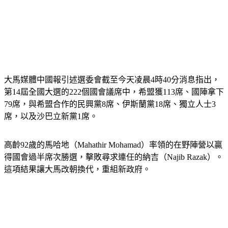
大馬媒體中國報引述選委會截至今天凌晨4時40分消息指出，
第14屆全國大選的222個國會議席中，希盟獲113席、國陣拿下
79席，與希盟合作的民興黨8席、伊斯蘭黨18席、獨立人士3
席，以及沙巴立新黨1席。
高齡92歲的馬哈地（Mahathir Mohamad）率領的在野陣營以贏
得國會過半席次勝選，擊敗尋求連任的納吉（Najib Razak）。
這項結果讓大馬改朝換代，重組新政府。