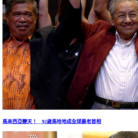
馬來西亞變天！ 92歲馬哈地成全球最老首相