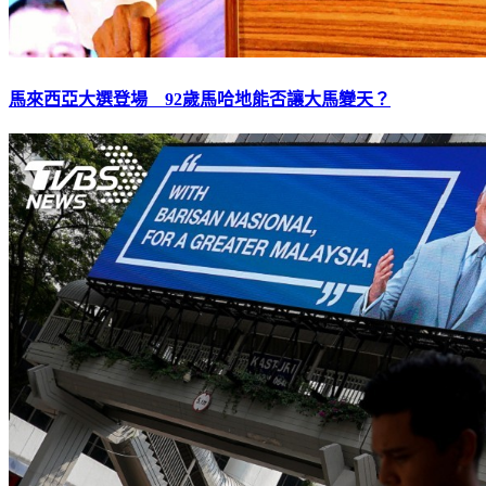
馬來西亞大選登場 92歲馬哈地能否讓大馬變天？