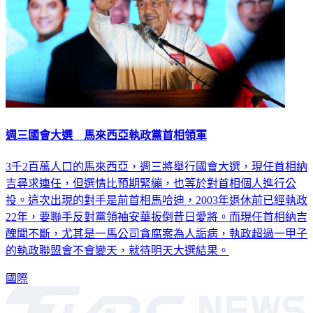
週三國會大選 馬來西亞執政黨首相領軍
3千2百萬人口的馬來西亞，週三將舉行國會大選，現任首相納
吉尋求連任，但選情比預期緊繃，也等於對首相個人進行公
投。這次出現的對手是前首相馬哈迪，2003年退休前已經執政
22年，要聯手反對黨領袖安華扳倒昔日愛將。而現任首相納吉
醜聞不斷，尤其是一馬公司貪腐案為人詬病，執政超過一甲子
的執政聯盟會不會變天，就待明天大選結果。
國際