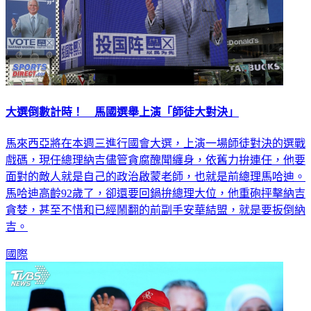
大選倒數計時！ 馬國選舉上演「師徒大對決」
馬來西亞將在本週三進行國會大選，上演一場師徒對決的選戰
戲碼，現任總理納吉儘管貪腐醜聞纏身，依舊力拚連任，他要
面對的敵人就是自己的政治啟蒙老師，也就是前總理馬哈迪。
馬哈迪高齡92歲了，卻還要回鍋拚總理大位，他重砲抨擊納吉
貪婪，甚至不惜和已經鬧翻的前副手安華結盟，就是要扳倒納
吉。
國際