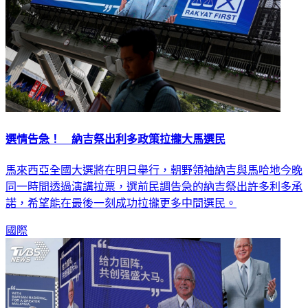
選情告急！ 納吉祭出利多政策拉攏大馬選民
馬來西亞全國大選將在明日舉行，朝野領袖納吉與馬哈地今晚
同一時間透過演講拉票，選前民調告急的納吉祭出許多利多承
諾，希望能在最後一刻成功拉攏更多中間選民。
國際