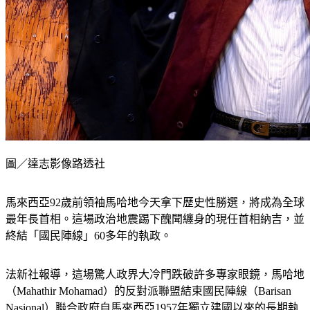
圖／達志影像路透社
馬來西亞92歲前領袖馬哈地今天拿下歷史性勝選，將成為全球
最年長首相。這場政治地震踢下醜聞纏身的現任首相納吉，並
終結「國民陣線」60多年的執政。
法新社報導，這場驚人政界大冷門跌破許多專家眼鏡，馬哈地
（Mahathir Mohamad）的反對派聯盟結束國民陣線（Barisan 
Nasional）聯合政府自馬來西亞1957年獨立建國以來的長期執