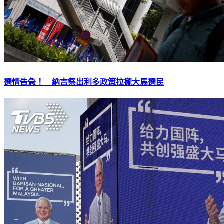
選情告急！ 納吉祭出利多政策拉攏大馬選民