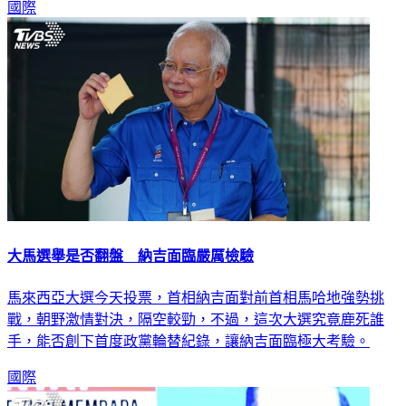
國際
大馬選舉是否翻盤 納吉面臨嚴厲檢驗
馬來西亞大選今天投票，首相納吉面對前首相馬哈地強勢挑
戰，朝野激情對決，隔空較勁，不過，這次大選究竟鹿死誰
手，能否創下首度政黨輪替紀錄，讓納吉面臨極大考驗。
國際