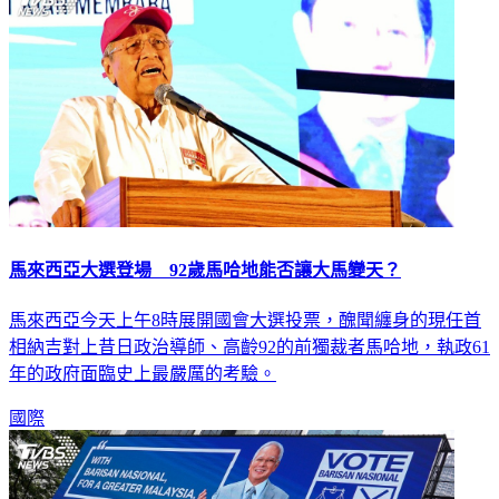
馬來西亞大選登場 92歲馬哈地能否讓大馬變天？
馬來西亞今天上午8時展開國會大選投票，醜聞纏身的現任首
相納吉對上昔日政治導師、高齡92的前獨裁者馬哈地，執政61
年的政府面臨史上最嚴厲的考驗。
國際