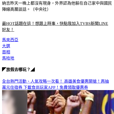
納吉昨天一晚上都沒有現身，外界認為他躲在自己家中與國民
陣線高層談話。（中央社）
最HOT話題在這！想跟上時事，快點我加入TVBS新聞LINE
好友！
馬來西亞
大選
首相
馬哈地
◤放假去哪玩？◢
全台熱門活動、人氣攻略一次看！
高雄美食優惠開搶！再抽
萬元住宿券
下載食尚玩家APP！免費領取優惠券