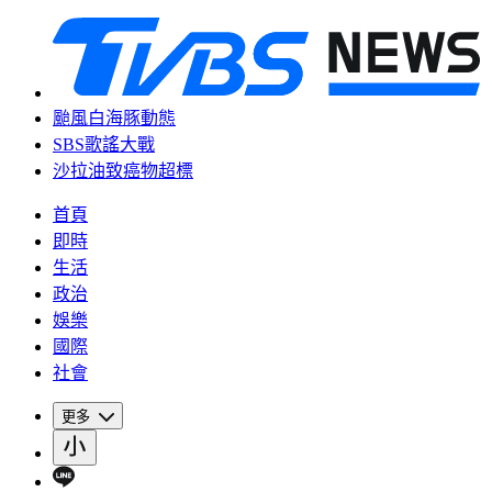
颱風白海豚動態
SBS歌謠大戰
沙拉油致癌物超標
首頁
即時
生活
政治
娛樂
國際
社會
更多