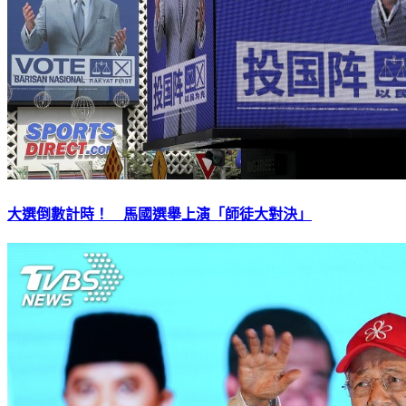
大選倒數計時！ 馬國選舉上演「師徒大對決」