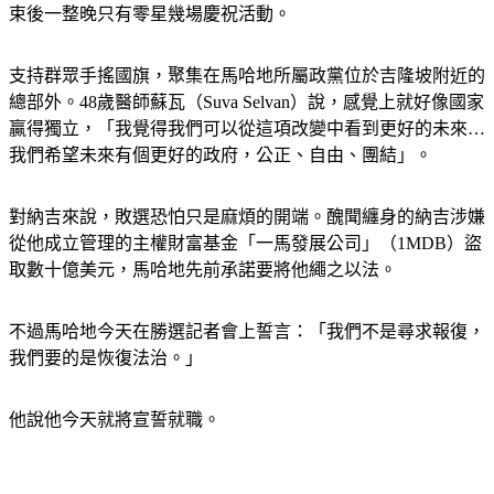
束後一整晚只有零星幾場慶祝活動。
支持群眾手搖國旗，聚集在馬哈地所屬政黨位於吉隆坡附近的
總部外。48歲醫師蘇瓦（Suva Selvan）說，感覺上就好像國家
贏得獨立，「我覺得我們可以從這項改變中看到更好的未來…
我們希望未來有個更好的政府，公正、自由、團結」。
對納吉來說，敗選恐怕只是麻煩的開端。醜聞纏身的納吉涉嫌
從他成立管理的主權財富基金「一馬發展公司」（1MDB）盜
取數十億美元，馬哈地先前承諾要將他繩之以法。
不過馬哈地今天在勝選記者會上誓言：「我們不是尋求報復，
我們要的是恢復法治。」
他說他今天就將宣誓就職。