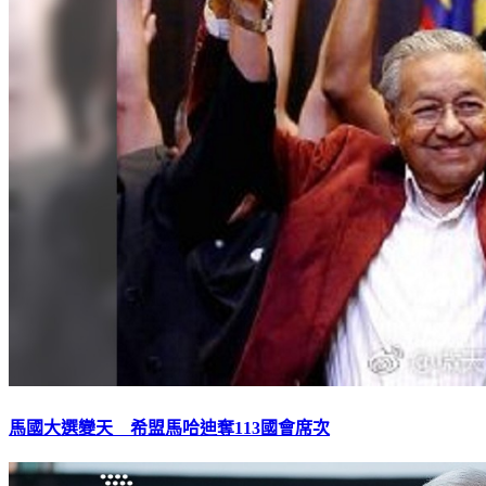
馬國大選變天 希盟馬哈迪奪113國會席次