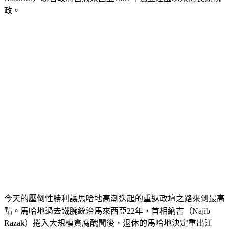
政。
今天的壓倒性勝利讓馬哈地高潮迭起的重返政壇之路來到最高
點。馬哈地過去鐵腕統治馬來西亞22年，首相納吉（Najib 
Razak）捲入大規模貪腐醜聞後，退休的馬哈地決定重出江