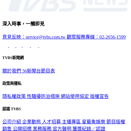
深入時事，一觸即見
意見反映：service@tvbs.com.tw
觀眾服務專線：02-2656-1599
TVBS新聞網
關於我們
56新聞台節目表
政策與隱私
隱私權政策
性騷擾防治措施
網站使用協定
版權宣告
認識 TVBS
公司介紹
企業動態
人才招募
主播專區
星藝象娛樂
節目版權
銷售
公開招標
業務服務
官方聲明
獲獎紀錄／認證