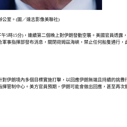
公室。(圖／達志影像美聯社)
0日下午5時15分)，連續第二個晚上對伊朗發動空襲。美國官員
合軍事指揮部發布消息，關閉荷姆茲海峽，禁止任何船隻通行，
針對伊朗境內多個目標實施打擊，以回應伊朗無端且持續的挑釁行
指揮管制中心。美方官員預期，伊朗可能會做出回應，甚至再次