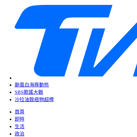
颱風白海豚動態
SBS歌謠大戰
沙拉油致癌物超標
首頁
即時
生活
政治