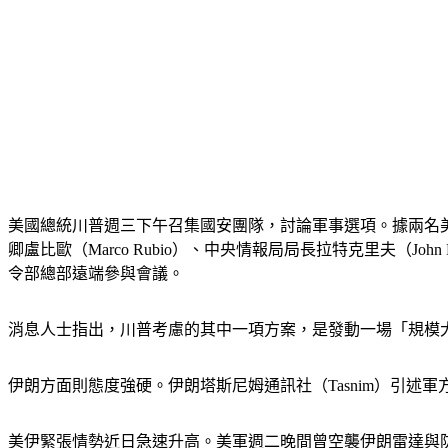
美國總統川普週三下午召集國安團隊，討論軍事選項。據兩名美
卿盧比歐（Marco Rubio）、中央情報局局長拉特克里夫（John R
令部總部遠端參與會議。
消息人士指出，川普考慮的其中一項方案，是發動一場「規模
伊朗方面則態度強硬。伊朗塔斯尼姆通訊社（Tasnim）引
美伊緊張情勢近日急速升高。美軍週二晚間曾空襲伊朗雷達與