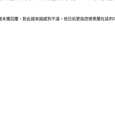
遲未獲回覆，對此越來越感到不滿。他日前更指控德黑蘭在談判