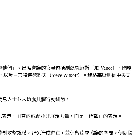
」。出席會議的官員包括副總統范斯（JD Vance）、國務
e），以及白宮特使魏科夫（Steve Witkoff）。赫格塞斯則從中央司
消息人士並未透露具體行動細節。
早也表示，川普的威脅並非展現力量，而是「絕望」的表現。
控制攻擊規模，避免造成傷亡，並保留達成協議的空間。伊朗隨