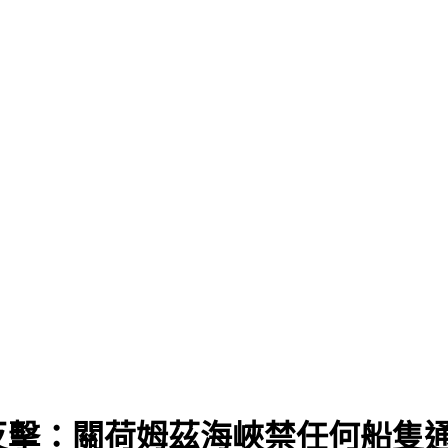
反擊：關荷姆茲海峽禁任何船隻