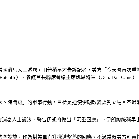
國消息人士透露，川普稍早才告訴記者，美方「今天會再次重擊他們
atcliffe）、參謀首長聯席會議主席凱恩將軍（Gen. Dan Cain
大、時間短」的軍事行動，目標是迫使伊朗改變談判立場。不過
述軍方消息人士說法，警告伊朗將做出「沉重回應」。伊朗總統稍
防空設施，作為對美軍直升機遭擊落的回應。不過當時美方刻意