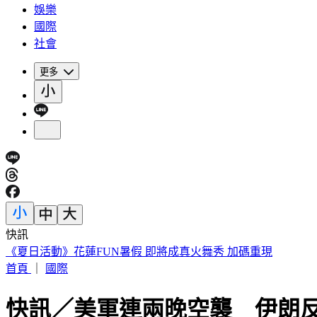
娛樂
國際
社會
更多
快訊
《夏日活動》花蓮FUN暑假 即將成真火舞秀 加碼重現
首頁
｜
國際
快訊／美軍連兩晚空襲 伊朗