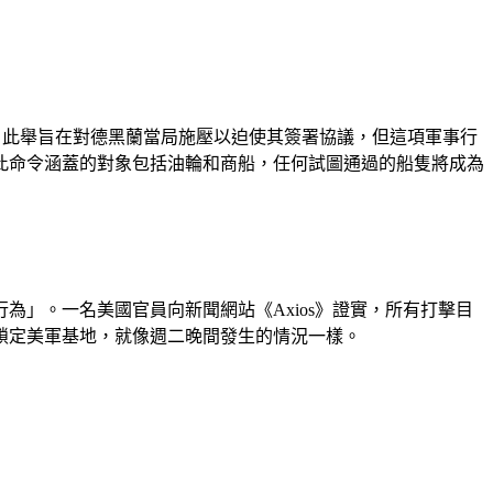
透露，此舉旨在對德黑蘭當局施壓以迫使其簽署協議，但這項軍事行
此命令涵蓋的對象包括油輪和商船，任何試圖通過的船隻將成為
為」。一名美國官員向新聞網站《Axios》證實，所有打擊目
鎖定美軍基地，就像週二晚間發生的情況一樣。