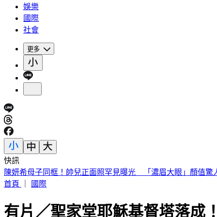
娛樂
國際
社會
更多
快訊
快訊／高雄光華夜市轎車暴衝！釀12車事故3傷 600戶大停電
首頁
｜
國際
有片／聖家堂耶穌基督塔落成