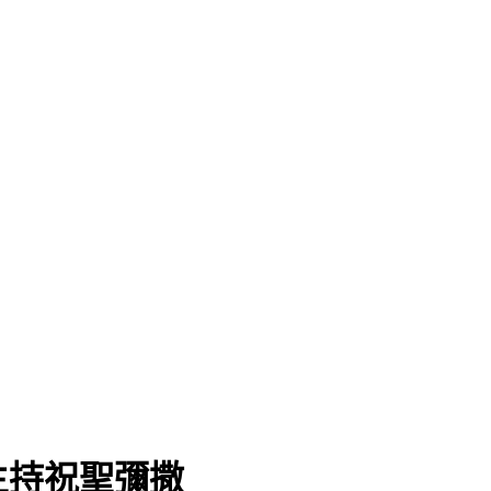
主持祝聖彌撒