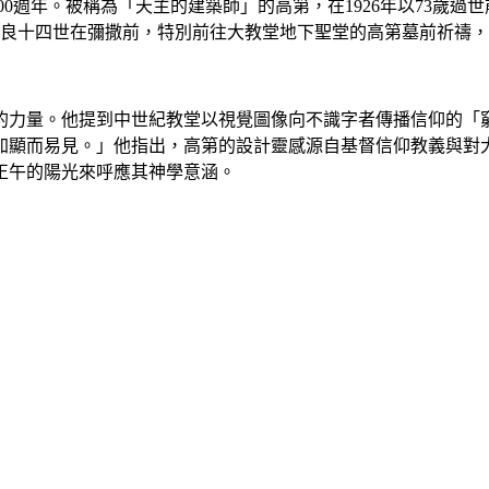
）逝世100週年。被稱為「天主的建築師」的高第，在1926年以73
教宗良十四世在彌撒前，特別前往大教堂地下聖堂的高第墓前祈禱
。他提到中世紀教堂以視覺圖像向不識字者傳播信仰的「窮人聖經」（
加顯而易見。」他指出，高第的設計靈感源自基督信仰教義與對
正午的陽光來呼應其神學意涵。