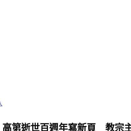
！高第逝世百週年寫新頁 教宗