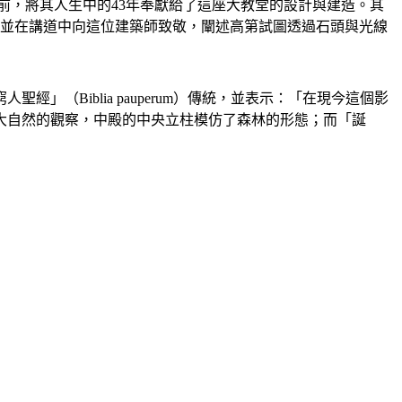
歲過世前，將其人生中的43年奉獻給了這座大教堂的設計與建造。其
，並在講道中向這位建築師致敬，闡述高第試圖透過石頭與光線
Biblia pauperum）傳統，並表示：「在現今這個影
大自然的觀察，中殿的中央立柱模仿了森林的形態；而「誕