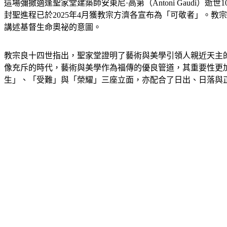
這場彌撒適逢聖家堂建築師安東尼·高第（Antoni Gaudí
封聖進程已於2025年4月獲教宗方濟各宣布為「可敬者」。
講述基督生命奧祕的意圖。
教宗良十四世指出，聖家堂證明了藝術與美學引領人親近天主的力量
像充斥的時代，藝術與美學作為福傳的優良管道，其重要性更
生」、「受難」與「榮耀」三座立面，亦配合了日出、日落與