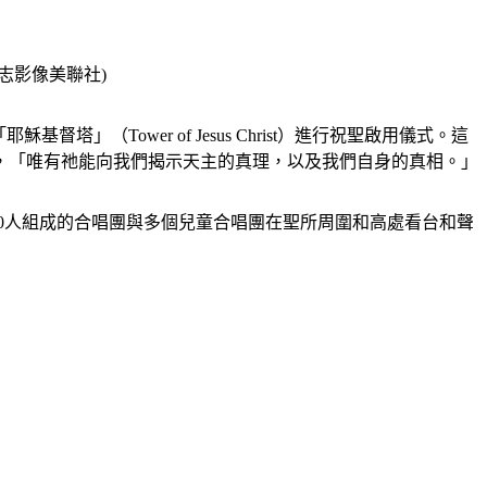
志影像美聯社)
基督塔」（Tower of Jesus Christ）進行祝聖啟用儀式。這
，「唯有祂能向我們揭示天主的真理，以及我們自身的真相。」
00人組成的合唱團與多個兒童合唱團在聖所周圍和高處看台和聲