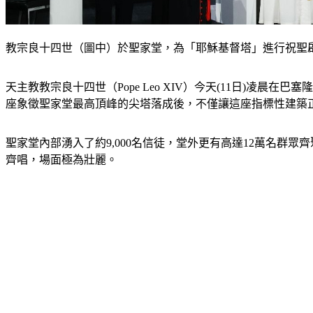
教宗良十四世（圖中）於聖家堂，為「耶穌基督塔」進行祝聖啟
天主教教宗良十四世（Pope Leo XIV）今天(11日)凌晨在巴塞隆納
座象徵聖家堂最高頂峰的尖塔落成後，不僅讓這座指標性建築
聖家堂內部湧入了約9,000名信徒，堂外更有高達12萬名群
齊唱，場面極為壯麗。