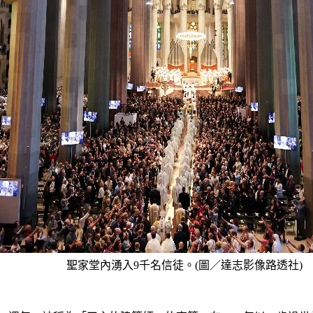
聖家堂內湧入9千名信徒。(圖／達志影像路透社)