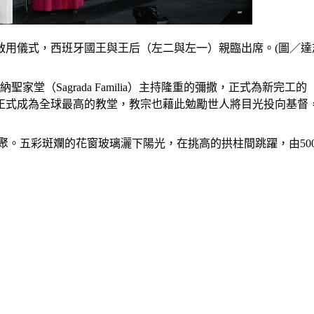
用儀式，西班牙國王與王后（左二與左一）親臨出席。(圖／達
聖家堂（Sagrada Familia）主持隆重的彌撒，正式為新完工的「耶穌
正式成為全球最高的教堂，教宗也藉此勉勵世人將目光投向基督
眾齊聚。五彩斑斕的花窗玻璃灑下陽光，在挑高的拱柱間跳躍，由5