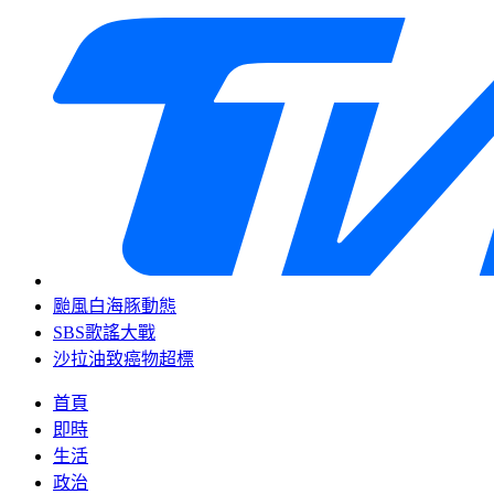
颱風白海豚動態
SBS歌謠大戰
沙拉油致癌物超標
首頁
即時
生活
政治